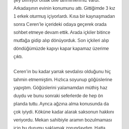
şey bilmiyor olsak bile tahminlerimiz vardı.
Arkadaşının evinin konumunu attı. Gittiğimde 3 kız
1 erkek oturmuş içiyorlardı. Kısa bir kaynaşmadan
sonra Ceren’le içerideki odaya geçerek orada
sohbet etmeye devam ettik. Arada içkiler bitince
mutfağa gidip alıp dönüyorduk. Son içkileri alıp
döndüğümüzde kapıyı kapar kapamaz üzerime
çıktı.
Ceren’in bu kadar yarrak sevdalısı olduğunu hiç
tahmin etmemiştim. Hızlıca soyunup göğüslerine
yapıştım. Göğüslerini yalamamdan müthiş haz
duydu ve bunu sonraki seferlerde de hep ön
planda tuttu. Ayrıca ağzına alma konusunda da
çok iyiydi. Köküne kadar alarak saksonun hakkını
veriyordu. Mekan sahibiyle aramın bozulmaması
için bu durumu saklamak zorundaydım. Hatta