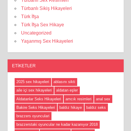
Türbanlı Sex Resimleri
Türbanlı Sikiş Hikayeleri
Türk İfşa
Türk İfşa Sex Hikaye
Uncategorized
Yaşanmış Sex Hikayeleri
ETIKETLER
2025 sex hikayeleri
ablasını sikti
aile içi sex hikayeleri
aldatan eşler
Aldatanlar Seks Hikayeleri
amcık resimleri
anal sex
Bakire Seks Hikayeleri
baldız hikaye
baldız seks
brazzers oyunculari
brazzerstaki oyuncular ne kadar kazanıyor 2018