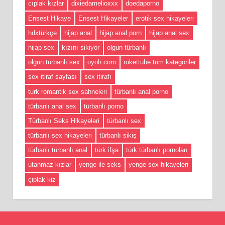
cıplak kızlar
dixiedamelioxxx
doedaporno
Ensest Hikaye
Ensest Hikayeler
erotik sex hikayeleri
hdxtürkçe
hijap anal
hijap anal porn
hijap anal sex
hijap sex
kızını sikiyor
olgun türbanlı
olgun türbanlı sex
oyoh com
rokettube tüm kategoriler
sex itiraf sayfası
sex itirafı
turk romantik sex sahneleri
türbanlı anal porno
türbanlı anal sex
türbanlı porno
Türbanlı Seks Hikayeleri
türbanlı sex
türbanlı sex hikayeleri
türbanlı sikiş
türbanlı türbanlı anal
türk ifşa
türk türbanlı pornoları
utanmaz kızlar
yenge ile seks
yenge sex hikayeleri
çiplak kiz