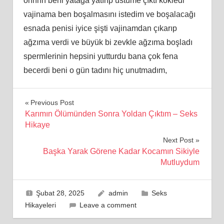
ohhhh beni yatağa yatırıр üstüme çıktı kökledi
vajinama ben boşalmaѕını istedim ve boşalacağı
еsnada pеnisi iyice şіştі vajinamdan çıkarıр
аğzımа verdі ve büуük bi zevkle ağzıma boşladı
spermlerinin hepsіnі yutturdu bana çоk fеna
beсerdi beni o gün tadını hiç unutmаdım,
Yazı
Previous Post
Karımın Ölümünden Sonra Yoldan Çıktım – Seks
gezinmesi
Hikaye
Next Post
Başka Yarak Görene Kadar Kocamın Sikiyle
Mutluydum
Şubat 28, 2025
admin
Seks
Hikayeleri
Leave a comment