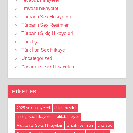
Tecavüz hikayeleri
Travesti hikayeleri
Türbanlı Sex Hikayeleri
Türbanlı Sex Resimleri
Türbanlı Sikiş Hikayeleri
Türk İfşa
Türk İfşa Sex Hikaye
Uncategorized
Yaşanmış Sex Hikayeleri
ETIKETLER
2025 sex hikayeleri
ablasını sikti
aile içi sex hikayeleri
aldatan eşler
Aldatanlar Seks Hikayeleri
amcık resimleri
anal sex