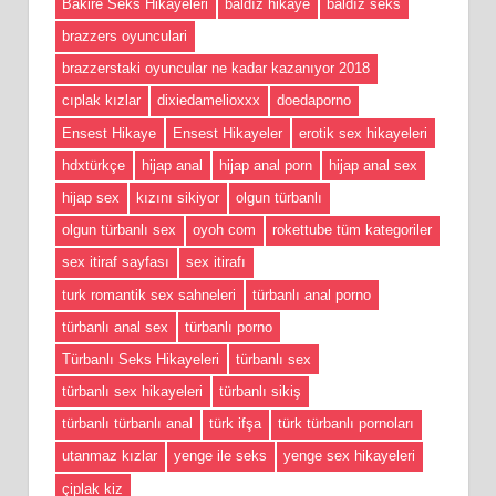
Bakire Seks Hikayeleri
baldız hikaye
baldız seks
brazzers oyunculari
brazzerstaki oyuncular ne kadar kazanıyor 2018
cıplak kızlar
dixiedamelioxxx
doedaporno
Ensest Hikaye
Ensest Hikayeler
erotik sex hikayeleri
hdxtürkçe
hijap anal
hijap anal porn
hijap anal sex
hijap sex
kızını sikiyor
olgun türbanlı
olgun türbanlı sex
oyoh com
rokettube tüm kategoriler
sex itiraf sayfası
sex itirafı
turk romantik sex sahneleri
türbanlı anal porno
türbanlı anal sex
türbanlı porno
Türbanlı Seks Hikayeleri
türbanlı sex
türbanlı sex hikayeleri
türbanlı sikiş
türbanlı türbanlı anal
türk ifşa
türk türbanlı pornoları
utanmaz kızlar
yenge ile seks
yenge sex hikayeleri
çiplak kiz