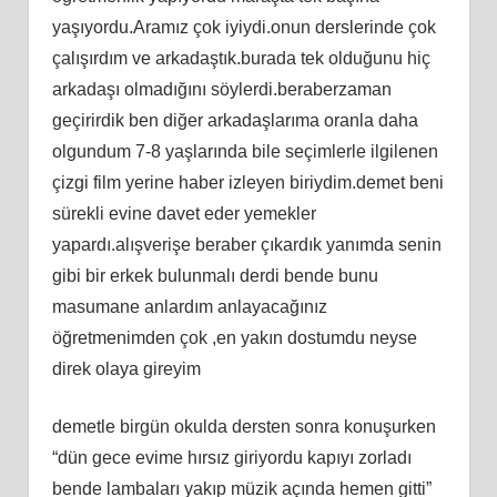
yaşıyordu.Aramız çok iyiydi.onun derslerinde çok
çalışırdım ve arkadaştık.burada tek olduğunu hiç
arkadaşı olmadığını söylerdi.beraberzaman
geçirirdik ben diğer arkadaşlarıma oranla daha
olgundum 7-8 yaşlarında bile seçimlerle ilgilenen
çizgi film yerine haber izleyen biriydim.demet beni
sürekli evine davet eder yemekler
yapardı.alışverişe beraber çıkardık yanımda senin
gibi bir erkek bulunmalı derdi bende bunu
masumane anlardım anlayacağınız
öğretmenimden çok ,en yakın dostumdu neyse
direk olaya gireyim
demetle birgün okulda dersten sonra konuşurken
“dün gece evime hırsız giriyordu kapıyı zorladı
bende lambaları yakıp müzik açında hemen gitti”