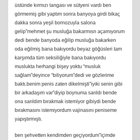
üstünde kırmızı tangası ve sütyeni vardı ben
görmemiş gibi yaptım sonra banyoya girdi bikaç
dakka sonra yeşil bornozuyla salona
gelip”mehmet şu musluğa bakarmısn açamıyorum
dedi bende banyoda eğilip musluğa bakarken
oda eğilmiş bana bakıyordu beyaz göğüsleri tam
karşımda tüm seksiliğiyle bana bakıyordu
muslukta herhangi bişey yoktu “musluk
sağlam”deyince “biliyorum”dedi ve gözlerime
baktı.benim penis zaten dikelmişti”iyiki senin gibi
bir arkadaşım var”diyip boynuma sarıldı bende
ona sarıldım bırakmak istemiyor gibiydi bende
bırakmasını istemiyordum vajinasını peniseme
yapıştırmıştı.
ben şehvetten kendimden geçiyordum”içimde