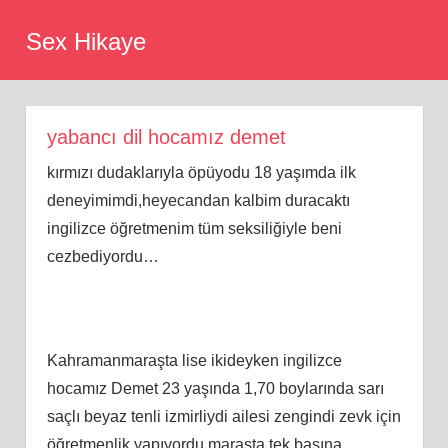
Skip
Sex Hikaye
to
content
yabancı dil hocamız demet
kırmızı dudaklarıyla öpüyodu 18 yaşımda ilk
deneyimimdi,heyecandan kalbim duracaktı
ingilizce öğretmenim tüm seksiliğiyle beni
cezbediyordu…
Kahramanmaraşta lise ikideyken ingilizce
hocamız Demet 23 yaşında 1,70 boylarında sarı
saçlı beyaz tenli izmirliydi ailesi zengindi zevk için
öğretmenlik yapıyordu maraşta tek başına