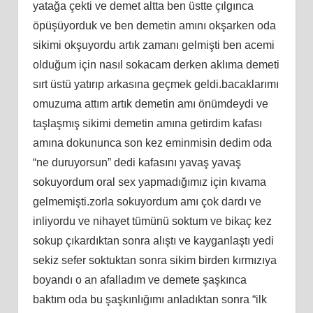
yatağa çekti ve demet altta ben üstte çılgınca
öpüşüyorduk ve ben demetin amını okşarken oda
sikimi okşuyordu artık zamanı gelmişti ben acemi
olduğum için nasıl sokacam derken aklıma demeti
sırt üstü yatırıp arkasına geçmek geldi.bacaklarımı
omuzuma attım artık demetin amı önümdeydi ve
taşlaşmış sikimi demetin amına getirdim kafası
amına dokununca son kez eminmisin dedim oda
“ne duruyorsun” dedi kafasını yavaş yavaş
sokuyordum oral sex yapmadığımız için kıvama
gelmemişti.zorla sokuyordum amı çok dardı ve
inliyordu ve nihayet tümünü soktum ve bikaç kez
sokup çıkardıktan sonra alıştı ve kayganlaştı yedi
sekiz sefer soktuktan sonra sikim birden kırmızıya
boyandı o an afalladım ve demete şaşkınca
baktım oda bu şaşkınlığımı anladıktan sonra “ilk