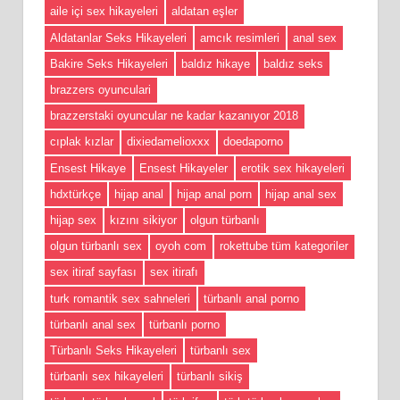
aile içi sex hikayeleri
aldatan eşler
Aldatanlar Seks Hikayeleri
amcık resimleri
anal sex
Bakire Seks Hikayeleri
baldız hikaye
baldız seks
brazzers oyunculari
brazzerstaki oyuncular ne kadar kazanıyor 2018
cıplak kızlar
dixiedamelioxxx
doedaporno
Ensest Hikaye
Ensest Hikayeler
erotik sex hikayeleri
hdxtürkçe
hijap anal
hijap anal porn
hijap anal sex
hijap sex
kızını sikiyor
olgun türbanlı
olgun türbanlı sex
oyoh com
rokettube tüm kategoriler
sex itiraf sayfası
sex itirafı
turk romantik sex sahneleri
türbanlı anal porno
türbanlı anal sex
türbanlı porno
Türbanlı Seks Hikayeleri
türbanlı sex
türbanlı sex hikayeleri
türbanlı sikiş