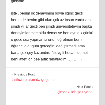
gibiydik
işte . benim ilk deneyimim böyle ilginç geçti
herhalde benim gibi olan çok az insan vardır ama
şimdi yıllar geçti ben şimdi üniversiteteyim başka
deneyimlerimde oldu demet ve ben ayrıldık çünkü
o gece sex yapmamız onun öğretmen benim
öğrenci oldugum gerceğini değiştirmedi ama
bana çok şey kazandırdı “sevgili hocam demet
beni affet” oh bee artık rahatladım………..:)
Yazı
Previous Post
tarihci ile aramda geçenler
gezinmesi
Next Post
içimdeki fahişe uyandı