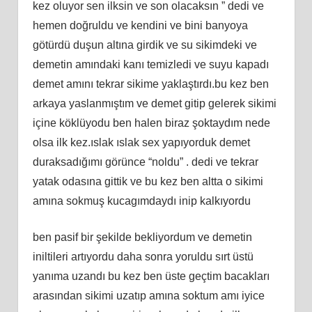
kez oluyor sen ilksin ve son olacaksın ” dedi ve
hemen doğruldu ve kendini ve bini banyoya
götürdü duşun altına girdik ve su sikimdeki ve
demetin amındaki kanı temizledi ve suyu kapadı
demet amını tekrar sikime yaklaştırdı.bu kez ben
arkaya yaslanmıştım ve demet gitip gelerek sikimi
içine köklüyodu ben halen biraz şoktaydım nede
olsa ilk kez.ıslak ıslak sex yapıyorduk demet
duraksadığımı görünce “noldu” . dedi ve tekrar
yatak odasına gittik ve bu kez ben altta o sikimi
amına sokmuş kucagımdaydı inip kalkıyordu
ben pasif bir şekilde bekliyordum ve demetin
iniltileri artıyordu daha sonra yoruldu sırt üstü
yanıma uzandı bu kez ben üste geçtim bacakları
arasından sikimi uzatıp amına soktum amı iyice