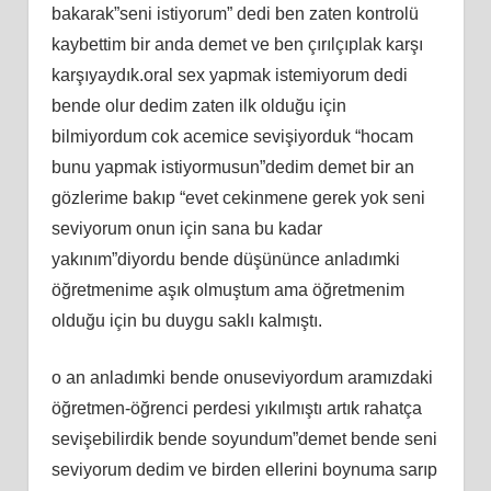
bakarak”seni istiyorum” dedi ben zaten kontrolü
kaybettim bir anda demet ve ben çırılçıplak karşı
karşıyaydık.oral sex yapmak istemiyorum dedi
bende olur dedim zaten ilk olduğu için
bilmiyordum cok acemice sevişiyorduk “hocam
bunu yapmak istiyormusun”dedim demet bir an
gözlerime bakıp “evet cekinmene gerek yok seni
seviyorum onun için sana bu kadar
yakınım”diyordu bende düşününce anladımki
öğretmenime aşık olmuştum ama öğretmenim
olduğu için bu duygu saklı kalmıştı.
o an anladımki bende onuseviyordum aramızdaki
öğretmen-öğrenci perdesi yıkılmıştı artık rahatça
sevişebilirdik bende soyundum”demet bende seni
seviyorum dedim ve birden ellerini boynuma sarıp