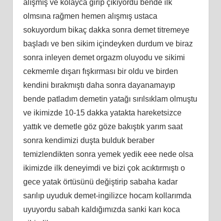
alışmış ve kolayca girip çıkıyordu bende ilk
olmsına rağmen hemen alışmış ustaca
sokuyordum bikaç dakka sonra demet titremeye
başladı ve ben sikim içindeyken durdum ve biraz
sonra inleyen demet orgazm oluyodu ve sikimi
cekmemle dışarı fışkırması bir oldu ve birden
kendini bırakmıştı daha sonra dayanamayıp
bende patladım demetin yatağı sırılsıklam olmuştu
ve ikimizde 10-15 dakka yatakta hareketsizce
yattık ve demetle göz göze bakıştık yarım saat
sonra kendimizi duşta bulduk beraber
temizlendikten sonra yemek yedik eee nede olsa
ikimizde ilk deneyimdi ve bizi çok acıktırmıştı o
gece yatak örtüsünü değiştirip sabaha kadar
sarılıp uyuduk demet-ingilizce hocam kollarımda
uyuyordu sabah kaldığımızda sanki karı koca