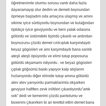
öğretmenimle olurmu sorusu vardı daha fazla
dayanamayıp olur dedim ve demeti boynundan
öpmeye başladım oda amaçına ulaşmış ve amını
sikime iyice sürtüyordu boynundan ve kulağından
öptükçe iyice gevşiyordu ve beni yatak odasına
götürdü ve üstümdeki tişördü çıkardı ve ardından
boynozunu çözdü demet cırılcıplak karşımdaydı
beyaz gögüsleri ve amı karşımdaydı bana sarıldı
ateşli ateşli öpüyordu ve elimi tutup poposuna
götürdü okşamamı istiyordu . ve beyaz gögüsleri
çıplak göğsümü baskı yapıyor kalp atışlarım
hızlanıyordu diğer elimide tutup amına götürdü
alev alev yanıyordu parmaklarımla okşarken
gevşiyor hafiften zevk iniltileri çıkardıyordu”artık
sok” dedi ve kemerimi çözdü pantolumu ve
boxerımı çıkarırken bi an terettüt ettim demet bana