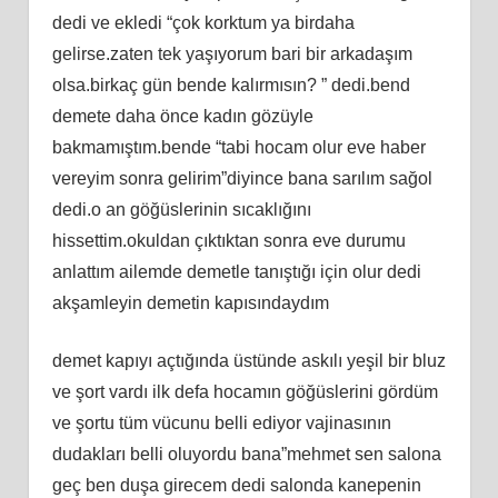
dedi ve ekledi “çok korktum ya birdaha
gelirse.zaten tek yaşıyorum bari bir arkadaşım
olsa.birkaç gün bende kalırmısın? ” dedi.bend
demete daha önce kadın gözüyle
bakmamıştım.bende “tabi hocam olur eve haber
vereyim sonra gelirim”diyince bana sarılım sağol
dedi.o an göğüslerinin sıcaklığını
hissettim.okuldan çıktıktan sonra eve durumu
anlattım ailemde demetle tanıştığı için olur dedi
akşamleyin demetin kapısındaydım
demet kapıyı açtığında üstünde askılı yeşil bir bluz
ve şort vardı ilk defa hocamın göğüslerini gördüm
ve şortu tüm vücunu belli ediyor vajinasının
dudakları belli oluyordu bana”mehmet sen salona
geç ben duşa girecem dedi salonda kanepenin