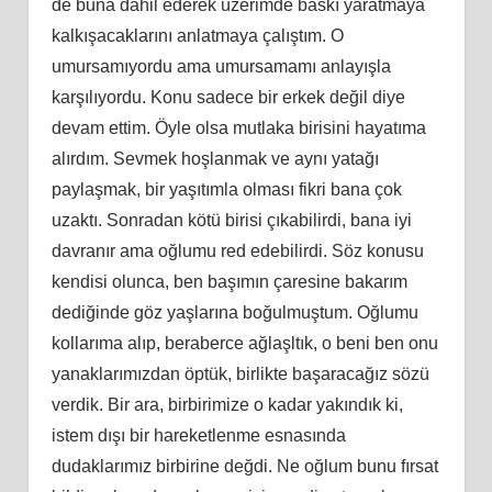
de buna dahil ederek üzerimde baskı yaratmaya
kalkışacaklarını anlatmaya çalıştım. O
umursamıyordu ama umursamamı anlayışla
karşılıyordu. Konu sadece bir erkek değil diye
devam ettim. Öyle olsa mutlaka birisini hayatıma
alırdım. Sevmek hoşlanmak ve aynı yatağı
paylaşmak, bir yaşıtımla olması fikri bana çok
uzaktı. Sonradan kötü birisi çıkabilirdi, bana iyi
davranır ama oğlumu red edebilirdi. Söz konusu
kendisi olunca, ben başımın çaresine bakarım
dediğinde göz yaşlarına boğulmuştum. Oğlumu
kollarıma alıp, beraberce ağlaşltık, o beni ben onu
yanaklarımızdan öptük, birlikte başaracağız sözü
verdik. Bir ara, birbirimize o kadar yakındık ki,
istem dışı bir hareketlenme esnasında
dudaklarımız birbirine değdi. Ne oğlum bunu fırsat