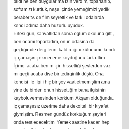
bildi ne ben duygularıma izin verdim, toparlanıp,
soframızı kurduk, neşe içinde yemeğimizi yedik,
beraber tv. de film seyrettik ve farklı odalarda
kendi adıma daha huzurlu uyuduk.
Ertesi gün, kahvaltıdan sonra oğlum okuluna gitti,
ben odamı toparladım, onun odasına da
geçtiğimde dergilerini kaldırdığını külodumu kendi
iç çamaşırı çekmeceme koyduğunu fark ettim.
İçime, acaba benim için hissettiği şeylerden vaz
mı geçti acaba diye bir tedirginlik düştü. Ona
kendisi ile ilgili hiç bir şey vaat etmemiştim ama
yine de birden onun hissettiğim bana ilgisinin
kayboluvermesinden korktum. Akşam olduğunda,
iç çamaşırsız üzerime daha dekolteli bir kıyafet
giymiştim. Resmen gündüz korktuğum şeyleri
onda test edecektim. Yemek saatine kadar, hep