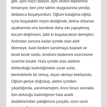
gibi, aynı hazzı tadıyor, aynı zevkin tepelerine
tırmanıyor, ben yine tatmin duygularıma yenilip,
defalarca boşalıyordum. Oğlum kulağıma eğilip,
içine boşalabilir miyim dediğinde, beline dolanan
ayaklarımla onu kendime daha sıkı yapıştırmış,
kocam değilmisin, tabii ki boşalacaksın demiştim.
Ardından sonuna kadar içimde olan aleti
titremeye, kaslı bedeni sarsılmaya başladı ve
kesik kesik sürdü, lendisini bedenimi ezercesine
üzerime bıraktı. Hala içimde olan aletinin
doldurduğu kadınlığımdan sızan sular,
benimkilerle bir olmuş, dışarı akmayı bekliyordu.
Oğlum geriye doğrulup, aletini içimden
çıkardığında, yanılmamıştım, önce birazı sonrada
tüm doluluğu kadınlığımın hala aralık
dudaklarından yatağımıza çarşafa, uzun uzun