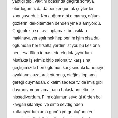
yaptığı gibi, vaktini odasında geçirdi sofraya
oturduğumuzda da benzer günlük şeylerden
konuşuyorduk. Korktuğum gibi olmamış, oğlum
gözlerini dekoltemden benden yine alamıyordu.
Çoğunlukla sofrayı toplamak, bulaşıkları
makinaya yerleştirmek hep benim işim olsa da,
oğlumdan her fırsatta yardım istiyor, bu kez ona
ben tesadüfen temas ederek dolaşıyordum.
Mutfakta işlerimiz bitip salona tv. karşısına
geçtiğimizde ben oğlumun karşısındaki kanepeye
ayaklarımı uzatarak oturmuş, eteğimi toplama
gereği duymadan, dikatim sadece tv. de imiş gibi
davranıyordum ama bana bakışlarını elbette
hissediyordum. Film oğlumun sevdiği türden bol
kavgalı silahlıydı ve sırf o sevdiğinden
katlanıyordum ama günün yorgunluğunu en