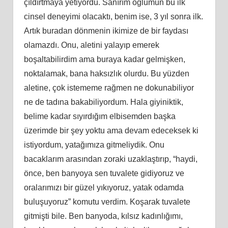
çıldırtmaya yetiyordu. Sanırım oğlumun bu ilk
cinsel deneyimi olacaktı, benim ise, 3 yıl sonra ilk.
Artık buradan dönmenin ikimize de bir faydası
olamazdı. Onu, aletini yalayıp emerek
boşaltabilirdim ama buraya kadar gelmişken,
noktalamak, bana haksızlık olurdu. Bu yüzden
aletine, çok istememe rağmen ne dokunabiliyor
ne de tadına bakabiliyordum. Hala giyiniktik,
belime kadar sıyırdığım elbisemden başka
üzerimde bir şey yoktu ama devam edeceksek ki
istiyordum, yatağımıza gitmeliydik. Onu
bacaklarım arasından zoraki uzaklaştırıp, “haydi,
önce, ben banyoya sen tuvalete gidiyoruz ve
oralarımızı bir güzel yıkıyoruz, yatak odamda
buluşuyoruz” komutu verdim. Koşarak tuvalete
gitmişti bile. Ben banyoda, kılsız kadınlığımı,