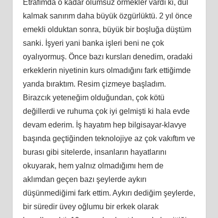
Etrafımda o kadar olumsuz örmekler vardı ki, dul
kalmak sanırım daha büyük özgürlüktü. 2 yıl önce
emekli olduktan sonra, büyük bir boşluğa düştüm
sanki. İşyeri yani banka işleri beni ne çok
oyalıyormuş. Önce bazı kursları denedim, oradaki
erkeklerin niyetinin kurs olmadığını fark ettiğimde
yarıda bıraktım. Resim çizmeye başladım.
Birazcık yeteneğim olduğundan, çok kötü
değillerdi ve ruhuma çok iyi gelmişti ki hala evde
devam ederim. İş hayatım hep bilgisayar-klavye
başında geçtiğinden teknolojiye az çok vakıftım ve
burası gibi sitelerde, insanların hayatlarını
okuyarak, hem yalnız olmadığımı hem de
aklımdan geçen bazı şeylerde aykırı
düşünmediğimi fark ettim. Aykırı dediğim şeylerde,
bir süredir üvey oğlumu bir erkek olarak