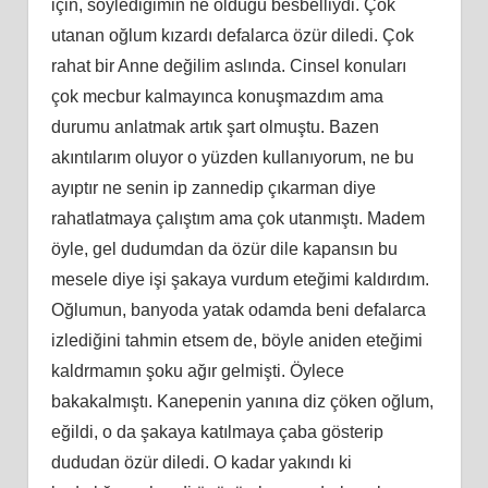
için, söylediğimin ne olduğu besbelliydi. Çok
utanan oğlum kızardı defalarca özür diledi. Çok
rahat bir Anne değilim aslında. Cinsel konuları
çok mecbur kalmayınca konuşmazdım ama
durumu anlatmak artık şart olmuştu. Bazen
akıntılarım oluyor o yüzden kullanıyorum, ne bu
ayıptır ne senin ip zannedip çıkarman diye
rahatlatmaya çalıştım ama çok utanmıştı. Madem
öyle, gel dudumdan da özür dile kapansın bu
mesele diye işi şakaya vurdum eteğimi kaldırdım.
Oğlumun, banyoda yatak odamda beni defalarca
izlediğini tahmin etsem de, böyle aniden eteğimi
kaldrmamın şoku ağır gelmişti. Öylece
bakakalmıştı. Kanepenin yanına diz çöken oğlum,
eğildi, o da şakaya katılmaya çaba gösterip
dududan özür diledi. O kadar yakındı ki