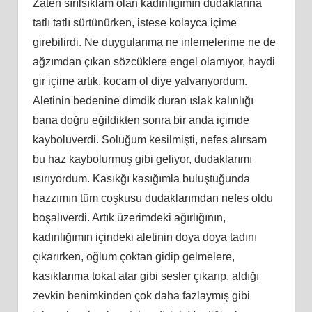
Zaten sırılsıklam olan kadınlığımın dudaklarına
tatlı tatlı sürtünürken, istese kolayca içime
girebilirdi. Ne duygularıma ne inlemelerime ne de
ağzımdan çıkan sözcüklere engel olamıyor, haydi
gir içime artık, kocam ol diye yalvarıyordum.
Aletinin bedenine dimdik duran ıslak kalınlığı
bana doğru eğildikten sonra bir anda içimde
kayboluverdi. Soluğum kesilmişti, nefes alırsam
bu haz kaybolurmuş gibi geliyor, dudaklarımı
ısırıyordum. Kasıkğı kasığımla buluştuğunda
hazzımın tüm coşkusu dudaklarımdan nefes oldu
boşalıverdi. Artık üzerimdeki ağırlığının,
kadınlığımın içindeki aletinin doya doya tadını
çıkarırken, oğlum çoktan gidip gelmelere,
kasıklarıma tokat atar gibi sesler çıkarıp, aldığı
zevkin benimkinden çok daha fazlaymış gibi