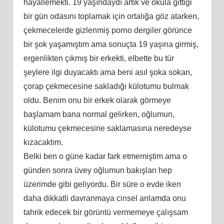
hayallemekti. 19 yaşındaydı artık ve okula gittiği
bir gün odasını toplamak için ortalığa göz atarken,
çekmecelerde gizlenmiş porno dergiler görünce
bir şok yaşamıştım ama sonuçta 19 yaşına girmiş,
ergenlikten çıkmış bir erkekti, elbette bu tür
şeylere ilgi duyacaktı ama beni asıl şoka sokan,
çorap çekmecesine sakladığı külotumu bulmak
oldu. Benim onu bir erkek olarak görmeye
başlamam bana normal gelirken, oğlumun,
külotumu çekmecesine saklamasına neredeyse
kızacaktım.
Belki ben o güne kadar fark etmemiştim ama o
günden sonra üvey oğlumun bakışları hep
üzerimde gibi geliyordu. Bir süre o evde iken
daha dikkatli davranmaya cinsel anlamda onu
tahrik edecek bir görüntü vermemeye çalışsam