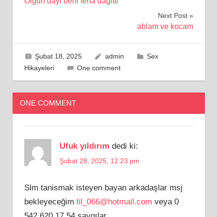
Olgun dayi beni fena dagitti
gezinmesi
Next Post
ablam ve kocam
Şubat 18, 2025
admin
Sex
Hikayeleri
One comment
ONE COMMENT
Ufuk yıldırım
dedi ki:
Şubat 28, 2025, 12:23 pm
Slm tanismak isteyen bayan arkadaşlar msj
bekleyeceğim
lil_066@hotmail.com
veya 0
542 620 17 54 saygılar