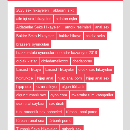
2025 sex hikayeleri
ablasını sikti
aile içi sex hikayeleri
aldatan eşler
Aldatanlar Seks Hikayeleri
amcık resimleri
anal sex
Bakire Seks Hikayeleri
baldız hikaye
baldız seks
brazzers oyunculari
brazzerstaki oyuncular ne kadar kazanıyor 2018
cıplak kızlar
dixiedamelioxxx
doedaporno
Ensest Hikaye
Ensest Hikayeler
erotik sex hikayeleri
hdxtürkçe
hijap anal
hijap anal porn
hijap anal sex
hijap sex
kızını sikiyor
olgun türbanlı
olgun türbanlı sex
oyoh com
rokettube tüm kategoriler
sex itiraf sayfası
sex itirafı
turk romantik sex sahneleri
türbanlı anal porno
türbanlı anal sex
türbanlı porno
Türbanlı Seks Hikayeleri
türbanlı sex