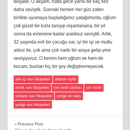
boşaldı. O akşam, hatta gece yarısı bir kaç kez
daha seviştik. Sonraki hemen her gün zaten
birlikte uyumaya başladığımız yatağımızda, oğlum
çok güzel bir kızla tanışıp nişanlanana, bir yıl
sonra da evlenene kadar aralıksız seviştik. Artık,
32 yaşında evli bir çocuğu var, iyi bir işi ve mutlu
ailesi ile, çok ama çok nadir bir araya gelip yine
sevişiyoruz. O benim hem oğlum ve hem de
kocam, bunları hiç bir şey değiştiremeyecek.
aile içi sex hikayeleri
aldatan eşler
erotik sex hikayeleri
sex itiraf sayfası
sex itirafı
türbanlı sex hikayeleri
yenge ile seks
yenge sex hikayeleri
Yazı
Previous Post