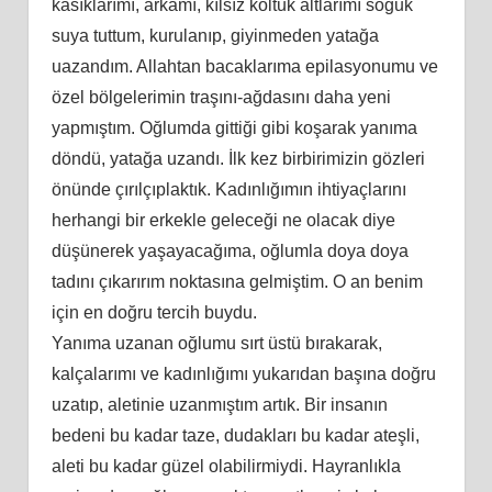
kasıklarımı, arkamı, kılsız koltuk altlarımı soğuk
suya tuttum, kurulanıp, giyinmeden yatağa
uazandım. Allahtan bacaklarıma epilasyonumu ve
özel bölgelerimin traşını-ağdasını daha yeni
yapmıştım. Oğlumda gittiği gibi koşarak yanıma
döndü, yatağa uzandı. İlk kez birbirimizin gözleri
önünde çırılçıplaktık. Kadınlığımın ihtiyaçlarını
herhangi bir erkekle geleceği ne olacak diye
düşünerek yaşayacağıma, oğlumla doya doya
tadını çıkarırım noktasına gelmiştim. O an benim
için en doğru tercih buydu.
Yanıma uzanan oğlumu sırt üstü bırakarak,
kalçalarımı ve kadınlığımı yukarıdan başına doğru
uzatıp, aletinie uzanmıştım artık. Bir insanın
bedeni bu kadar taze, dudakları bu kadar ateşli,
aleti bu kadar güzel olabilirmiydi. Hayranlıkla