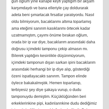
gün oğlum yine kanape keyfi yaptığım bir akşam
karşımdaydı ve bana elleriyle çay doldurarak
adeta beni şımartacak fırsatlar yaratıyordu. Nasıl
oldu bilmiyorum, bacaklarımı altıma toparlamış
ama eteğimi sanırım kasıklarımı örtecek kadar
uzatmamıştım, çayımı önüme bırakan oğlum,
orada bir ip var diye, bacaklarım arasındaki daha
doğrusu içimdeki tamponu çekip almasın mı.
Bilerek yaptığını kesinlikle düşünmüyorum,
içimdeki tamponun dışarı sarkan ipini bacaklarım
arasındaki herhangi bir ip diye alıp, gösterdiği
özeni ispatlayacaktı sanırım. Tampon elinde
öylece bakakalmıştık. Hemen toparlanıp,
terbiyesiz şey diye şakaya vurup, o dudu
tamponuydu demiştim. Küçüklüğünden beri
erkeklerinkine pipi, kadınlarınkine dudu dediğimiz