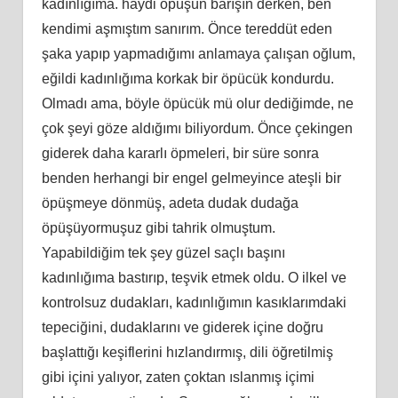
kadınlığıma. haydi öpüşün barışın derken, ben
kendimi aşmıştım sanırım. Önce tereddüt eden
şaka yapıp yapmadığımı anlamaya çalışan oğlum,
eğildi kadınlığıma korkak bir öpücük kondurdu.
Olmadı ama, böyle öpücük mü olur dediğimde, ne
çok şeyi göze aldığımı biliyordum. Önce çekingen
giderek daha kararlı öpmeleri, bir süre sonra
benden herhangi bir engel gelmeyince ateşli bir
öpüşmeye dönmüş, adeta dudak dudağa
öpüşüyormuşuz gibi tahrik olmuştum.
Yapabildiğim tek şey güzel saçlı başını
kadınlığıma bastırıp, teşvik etmek oldu. O ilkel ve
kontrolsuz dudakları, kadınlığımın kasıklarımdaki
tepeciğini, dudaklarını ve giderek içine doğru
başlattığı keşiflerini hızlandırmış, dili öğretilmiş
gibi içini yalıyor, zaten çoktan ıslanmış içimi