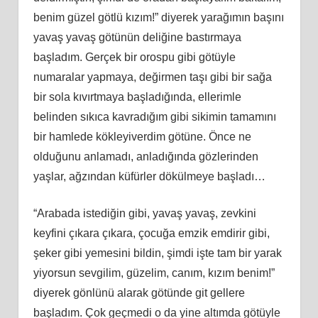
benim güzel götlü kızım!” diyerek yarağımın başını
yavaş yavaş götünün deliğine bastırmaya
başladım. Gerçek bir orospu gibi götüyle
numaralar yapmaya, değirmen taşı gibi bir sağa
bir sola kıvırtmaya başladığında, ellerimle
belinden sıkıca kavradığım gibi sikimin tamamını
bir hamlede kökleyiverdim götüne. Önce ne
olduğunu anlamadı, anladığında gözlerinden
yaşlar, ağzından küfürler dökülmeye başladı…
“Arabada istediğin gibi, yavaş yavaş, zevkini
keyfini çıkara çıkara, çocuğa emzik emdirir gibi,
şeker gibi yemesini bildin, şimdi işte tam bir yarak
yiyorsun sevgilim, güzelim, canım, kızım benim!”
diyerek gönlünü alarak götünde git gellere
başladım. Çok geçmedi o da yine altımda götüyle