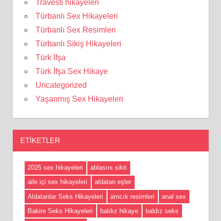
Travesti hikayeleri
Türbanlı Sex Hikayeleri
Türbanlı Sex Resimleri
Türbanlı Sikiş Hikayeleri
Türk İfşa
Türk İfşa Sex Hikaye
Uncategorized
Yaşanmış Sex Hikayeleri
ETIKETLER
2025 sex hikayeleri
ablasını sikti
aile içi sex hikayeleri
aldatan eşler
Aldatanlar Seks Hikayeleri
amcık resimleri
anal sex
Bakire Seks Hikayeleri
baldız hikaye
baldız seks