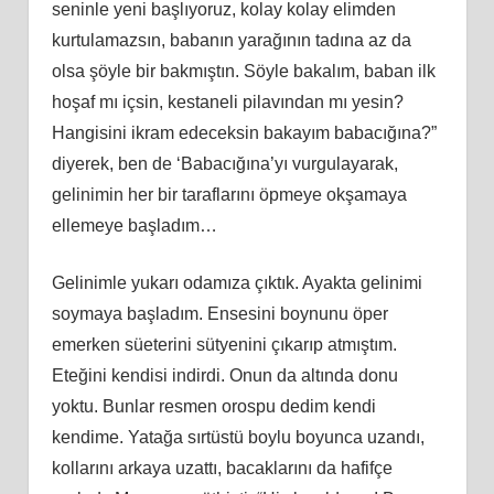
seninle yeni başlıyoruz, kolay kolay elimden
kurtulamazsın, babanın yarağının tadına az da
olsa şöyle bir bakmıştın. Söyle bakalım, baban ilk
hoşaf mı içsin, kestaneli pilavından mı yesin?
Hangisini ikram edeceksin bakayım babacığına?”
diyerek, ben de ‘Babacığına’yı vurgulayarak,
gelinimin her bir taraflarını öpmeye okşamaya
ellemeye başladım…
Gelinimle yukarı odamıza çıktık. Ayakta gelinimi
soymaya başladım. Ensesini boynunu öper
emerken süeterini sütyenini çıkarıp atmıştım.
Eteğini kendisi indirdi. Onun da altında donu
yoktu. Bunlar resmen orospu dedim kendi
kendime. Yatağa sırtüstü boylu boyunca uzandı,
kollarını arkaya uzattı, bacaklarını da hafifçe