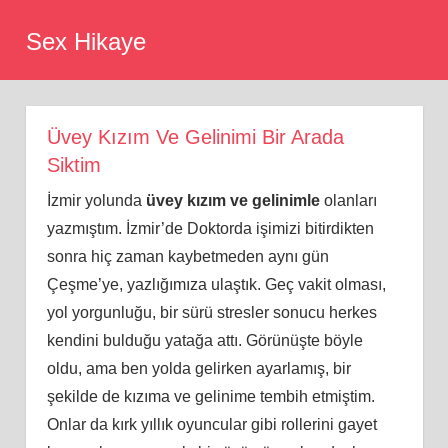
Skip
Sex Hikaye
to
content
Üvey Kızım Ve Gelinimi Bir Arada
Siktim
İzmir yolunda
üvey kızım ve gelinimle
olanları
yazmıştım. İzmir’de Doktorda işimizi bitirdikten
sonra hiç zaman kaybetmeden aynı gün
Çeşme’ye, yazlığımıza ulaştık. Geç vakit olması,
yol yorgunluğu, bir sürü stresler sonucu herkes
kendini bulduğu yatağa attı. Görünüşte böyle
oldu, ama ben yolda gelirken ayarlamış, bir
şekilde de kızıma ve gelinime tembih etmiştim.
Onlar da kırk yıllık oyuncular gibi rollerini gayet