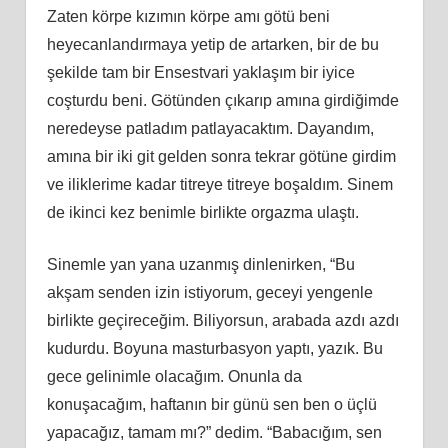
Zaten körpe kızımın körpe amı götü beni
heyecanlandırmaya yetip de artarken, bir de bu
şekilde tam bir Ensestvari yaklaşım bir iyice
coşturdu beni. Götünden çıkarıp amına girdiğimde
neredeyse patladım patlayacaktım. Dayandım,
amına bir iki git gelden sonra tekrar götüne girdim
ve iliklerime kadar titreye titreye boşaldım. Sinem
de ikinci kez benimle birlikte orgazma ulaştı.
Sinemle yan yana uzanmış dinlenirken, “Bu
akşam senden izin istiyorum, geceyi yengenle
birlikte geçireceğim. Biliyorsun, arabada azdı azdı
kudurdu. Boyuna masturbasyon yaptı, yazık. Bu
gece gelinimle olacağım. Onunla da
konuşacağım, haftanın bir günü sen ben o üçlü
yapacağız, tamam mı?” dedim. “Babacığım, sen