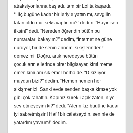
atraksiyonlarına başladı, tam bir Lolita kaşardı.
“Hiç bugüne kadar birileriyle yattın mı, sevgilin
falan oldu mu, seks yaptın mı?” dedim. “Hayır, sen
ilksin!” dedi. “Nereden öğrendin bütün bu
numaraları bakayım?” dedim, “İnternet ne güne
duruyor, bir de senin annemi sikişlerinden!”
demez mi. Doğru, artık neredeyse bütün
çocukların ellerinde birer bilgisayar, kimi meme
emer, kimi am sik emer herhalde. “Dikizliyor
muydun bizi?” dedim. “Hemen hemen her
sikişmenizi! Sanki evde senden başka kimse yok
gibi çok rahattın. Kapınız sürekli açık zaten, niye
seyretmeyeyim ki?” dedi. “Aferin kız bugüne kadar
iyi sabretmişsin! Hafif bir çıtlatsaydın, seninle de
yatardım yavrum!” dedim.