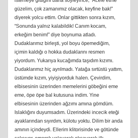
istemeye gittiğini bana söyleyince, “Acele etme
güzelim, çok zamanımız olacak, keyfine bak!”
diyerek yolcu ettim. Onlar gittikten sonra kızım,
“Sonunda yalnız kalabildik! Canım kocam,
erkeğim benim!” diye boynuma atladı.
Dudaklarımız birleşti, yol boyu öpemediğim,
içimin kaldığı o hokka dudaklarını resmen
yiyordum. Yukarıya kucağımda taşıdım kızımı.
Dudaklarımız hiç ayrılmadı. Yatağa sırtüstü yattım,
üstümde kızım, yiyişiyorduk halen. Çevirdim,
elbisesinin üzerinden memelerini göbeğini eme
eme, öpe öpe bal kutusuna indim. Yine
elbisesinin üzerinden ağzımı amına gömdüm.
Islaklığını duyumsadım. Üzerindeki incecik eteği
ayaklarından sıyırdım, külotu yoktu. Dilim bir anda
amının içindeydi. Ellerim klitorisinde ve götünde