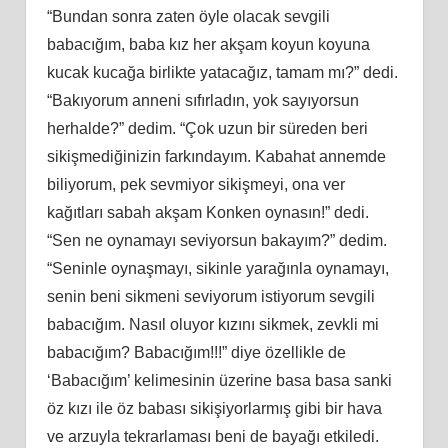
“Bundan sonra zaten öyle olacak sevgili
babacığım, baba kız her akşam koyun koyuna
kucak kucağa birlikte yatacağız, tamam mı?” dedi.
“Bakıyorum anneni sıfırladın, yok sayıyorsun
herhalde?” dedim. “Çok uzun bir süreden beri
sikişmediğinizin farkındayım. Kabahat annemde
biliyorum, pek sevmiyor sikişmeyi, ona ver
kağıtları sabah akşam Konken oynasın!” dedi.
“Sen ne oynamayı seviyorsun bakayım?” dedim.
“Seninle oynaşmayı, sikinle yarağınla oynamayı,
senin beni sikmeni seviyorum istiyorum sevgili
babacığım. Nasıl oluyor kızını sikmek, zevkli mi
babacığım? Babacığım!!!” diye özellikle de
‘Babacığım’ kelimesinin üzerine basa basa sanki
öz kızı ile öz babası sikişiyorlarmış gibi bir hava
ve arzuyla tekrarlaması beni de bayağı etkiledi.