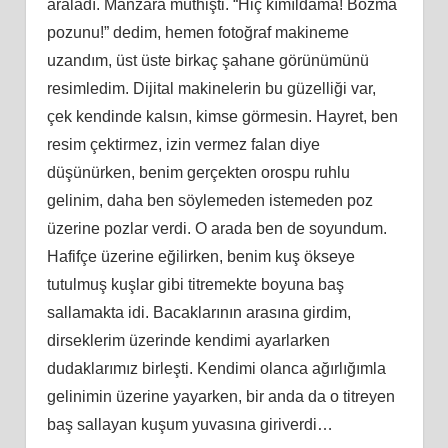
araladı. Manzara müthişti. “Hiç kımıldama! Bozma
pozunu!” dedim, hemen fotoğraf makineme
uzandım, üst üste birkaç şahane görünümünü
resimledim. Dijital makinelerin bu güzelliği var,
çek kendinde kalsın, kimse görmesin. Hayret, ben
resim çektirmez, izin vermez falan diye
düşünürken, benim gerçekten orospu ruhlu
gelinim, daha ben söylemeden istemeden poz
üzerine pozlar verdi. O arada ben de soyundum.
Hafifçe üzerine eğilirken, benim kuş ökseye
tutulmuş kuşlar gibi titremekte boyuna baş
sallamakta idi. Bacaklarının arasına girdim,
dirseklerim üzerinde kendimi ayarlarken
dudaklarımız birleşti. Kendimi olanca ağırlığımla
gelinimin üzerine yayarken, bir anda da o titreyen
baş sallayan kuşum yuvasına giriverdi…