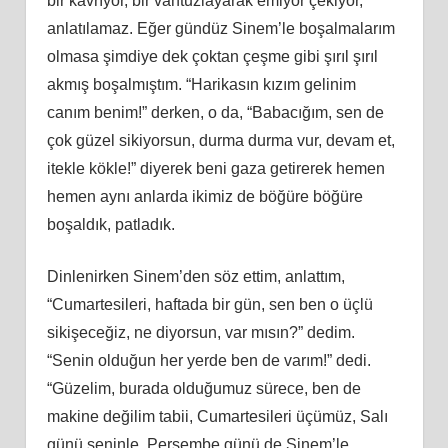
bir kavrıyor, bir vantuzlayarak emiyor çekiyor,
anlatılamaz. Eğer gündüz Sinem’le boşalmalarım
olmasa şimdiye dek çoktan çeşme gibi şırıl şırıl
akmış boşalmıştım. “Harikasın kızım gelinim
canım benim!” derken, o da, “Babacığım, sen de
çok güzel sikiyorsun, durma durma vur, devam et,
itekle kökle!” diyerek beni gaza getirerek hemen
hemen aynı anlarda ikimiz de böğüre böğüre
boşaldık, patladık.
Dinlenirken Sinem’den söz ettim, anlattım,
“Cumartesileri, haftada bir gün, sen ben o üçlü
sikişeceğiz, ne diyorsun, var mısın?” dedim.
“Senin olduğun her yerde ben de varım!” dedi.
“Güzelim, burada olduğumuz sürece, ben de
makine değilim tabii, Cumartesileri üçümüz, Salı
günü seninle, Perşembe günü de Sinem’le