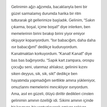
Gelinimin ağzı ağzımda, bacaklarıyla beni bir
güzel sarmalamış durumda harika bir ritm
tutturarak git gellerimize başladık. Gelinim, “Sakın
çıkarma, boşal, içime boşal!” diye inlerken, ben
memelerinin birini bırakıp birini yiyor emiyor
okşuyor koparıyordum. “Isır babacığım, daha daha
ısır babacığım!” dedikçe kuduruyordum.
Kanatmaktan korkuyordum. “Kanat! Kanat!” diye
bas bas bağırıyordu. “Sapık kart zampara, orospu
çocuğu seni, utanmaz ahlaksız, gelinini kızını
siken deyyus, sik, sik, sik!” dedikçe ben
hayatımda yapmadığım sertlikte amına yükleniyor,
omuzlarını memelerini mıncıklıyor ısırıyordum.
Ama, asıl en güzeli, ölüyü diriltir dedikleri cinsten
gelinimin amının özelliği idi. Sikimi amının içinde