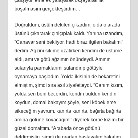
çalışıyor, emerek yalayarak okşayarak ilk
boşalmasını gerçekleştirdim…
Doğruldum, üstümdekileri çıkardım, o da o arada
üstünü çıkararak çırılçıplak kaldı. Yanına uzandım,
“Canavar seni bekliyor, hadi biraz ilgilen bakalım!”
dedim. Ağzını sikime uzatırken kendini de üstüme
aldı, amı ve götü ağzımın önündeydi. Amının
sularıyla parmaklarımı sulandırıp götüyle
oynamaya başladım. Yolda ikisinin de bekaretini
almıştım, şimdi sıra asıl ziyafetteydi. “Canım kızım,
yolda sen beni becerdin, kendin buldun kendin
koydun, domal bakayım şöyle, seni köpekleme
sikeceğim yavrum, kanırta kanırta, bağırta bağırta
amına götüne koyacağım!” diyerek körpe kızımı bir
güzel domalttım. “Arabada önce götünü
deldirmiştin, şimdi de oradan başlayalım bakalım,