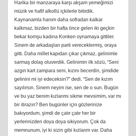
Harika bir manzaraya karşı akşam yemeğimizi
müzik ve hafif alkollü içkilerle bitirdik.
Kaynanamla hanım daha sofradan kalkar
kalkmaz, bizden bir hafta önce gelen iki geçkin
bekar komşu kadına Konken oynamaya gittiler.
Sinem de arkadaşları parti vereceklermiş, oraya
gitti. Daha millet kapıdan çıkar çıkmaz, gelinimle
sarmaş dolaş oluverdik. Gelinimin ilk sözü, “Seni
azgın kart zampara seni, kızını becerdin, şimdide
gelinini mi iyi edeceksin?” dedi. “Sen de kızım
sayılırsın. Sinem neyim ise, sen de o sun. Bugün
ve bu yaz benim kızlarımı sikme mevsimim, var mı
bir itirazın? Ben bugünler için gözlerinize
bakıyordum, şimdi de çatır çatır her bir
yerlerinizden doya doya sikiyorum. Çok da
memnunum, iyi ki sizin gibi kızlarım var. Daha