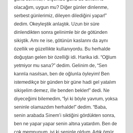
olacağım, uygun mu? Diğer günler dinlenme,
serbest günlerimiz, dileyen dilediğini yapar!”
dedim. Okeyleştik anlaştık. Uzun bir süre
dinlendikten sonra gelinimle bir de götünden
sikiştik. Amı ne ise, götünün kaslarını da aynı
özellik ve güzellikte kullanıyordu. Bu herhalde
doğuştan gelen bir özelliği idi. Harika idi. “Oğlum
yetmiyor mu sana?” dedim. Gelinim de, “Sen
karınla nasılsan, ben de oğlunla öyleyim! Ben
istemedikçe bir günden bir güne hadi gel yatalım
sikişelim demez, ille benden bekler!” dedi. Ne
diyeceğimi bilemedim, “İyi ki böyle yavrum, yoksa
seninle olamazdım herhalde!” dedim. “Baba,
senin arabada Sinem’i siktiğini gördükten sonra,
ben ne yapar yapar senin altına yatardım. Ben de
çok memnunum, iyi ki seninle oldum. Artık ömür