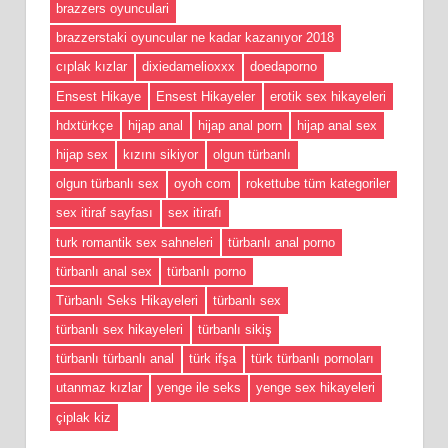
brazzers oyunculari
brazzerstaki oyuncular ne kadar kazanıyor 2018
cıplak kızlar
dixiedamelioxxx
doedaporno
Ensest Hikaye
Ensest Hikayeler
erotik sex hikayeleri
hdxtürkçe
hijap anal
hijap anal porn
hijap anal sex
hijap sex
kızını sikiyor
olgun türbanlı
olgun türbanlı sex
oyoh com
rokettube tüm kategoriler
sex itiraf sayfası
sex itirafı
turk romantik sex sahneleri
türbanlı anal porno
türbanlı anal sex
türbanlı porno
Türbanlı Seks Hikayeleri
türbanlı sex
türbanlı sex hikayeleri
türbanlı sikiş
türbanlı türbanlı anal
türk ifşa
türk türbanlı pornoları
utanmaz kızlar
yenge ile seks
yenge sex hikayeleri
çiplak kiz