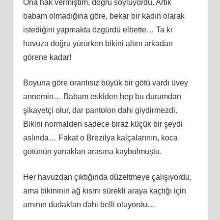
Ona hak vermiştim, doğru söylüyordu. Artık
babam olmadığına göre, bekar bir kadın olarak
istediğini yapmakta özgürdü elbette… Ta ki
havuza doğru yürürken bikini altını arkadan
görene kadar!
Boyuna göre orantısız büyük bir götü vardı üvey
annemin… Babam eskiden hep bu durumdan
şikayetçi olur, dar pantolon dahi giydirmezdi.
Bikini normalden sadece biraz küçük bir şeydi
aslında… Fakat o Brezilya kalçalarının, koca
götünün yanakları arasına kaybolmuştu.
Her havuzdan çıktığında düzeltmeye çalışıyordu,
ama bikininin ağ kısmı sürekli araya kaçtığı için
amının dudakları dahi belli oluyordu…