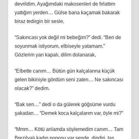
devrildim. Ayağımdaki makosenleri de fırlattım
yattığım yerden… Gülse bana kaçamak bakarak
biraz tedirgin bir sesle,
“Sakıncası yok değil mi bebeğim?” dedi. “Ben de
soyunmak istiyorum, elbiseyle yatamam.”
Gözlerim yarı kapalı, dilim dolanarak,
“Elbette canım… Bütün gün kalçalarına küçük
gelen bikiniyle gördüm seni zaten… Ne sakıncası
olacak?” dedim.
“Bak sen…” dedi o da gülerek göğsüme vurdu
şakadan… “Demek koca kalçalarım var, öyle mi?”
“Mmm… Kötü anlamda söylemedim canım… Tam
Brezilyalı kadın poposu var sende, dipdiri, taş