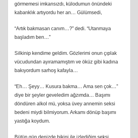
görmemesi imkansızdı, külodumun önündeki
kabarıklık artıyordu her an… Gülümsedi,
“Artık bakmasan canım…?” dedi. “Utanmaya
başladım ben…”
Silkinip kendime geldim. Gözlerimi onun çıplak
vücudundan ayıramamıştım ve öküz gibi kadına
bakıyordum sarhoş kafayla…
“Eh… Şeyy… Kusura bakma… Ama sen çok…”
diye bir şeyler geveledim ağzımda… Başımı
döndüren alkol mü, yoksa üvey annemin seksi
bedeni miydi bilmiyorum. Arkamı dönüp başımı
yastığa koydum.
Bütün gün denizde bikini ile izlediğim seksi