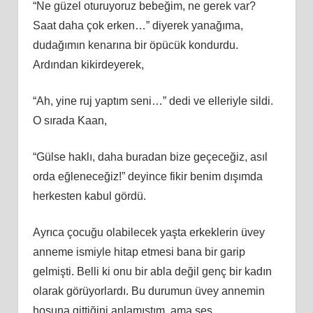
“Ne güzel oturuyoruz bebeğim, ne gerek var?
Saat daha çok erken…” diyerek yanağıma,
dudağımın kenarına bir öpücük kondurdu.
Ardından kikirdeyerek,
“Ah, yine ruj yaptım seni…” dedi ve elleriyle sildi.
O sırada Kaan,
“Gülse haklı, daha buradan bize geçeceğiz, asıl
orda eğleneceğiz!” deyince fikir benim dışımda
herkesten kabul gördü.
Ayrıca çocuğu olabilecek yaşta erkeklerin üvey
anneme ismiyle hitap etmesi bana bir garip
gelmişti. Belli ki onu bir abla değil genç bir kadın
olarak görüyorlardı. Bu durumun üvey annemin
hoşuna gittiğini anlamıştım, ama ses