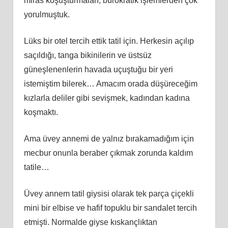
miras koşuşturmaları, bürokratik işlemlerden çok
yorulmuştuk.
Lüks bir otel tercih ettik tatil için. Herkesin açılıp
saçıldığı, tanga bikinilerin ve üstsüz
güneşlenenlerin havada uçuştuğu bir yeri
istemiştim bilerek… Amacım orada düşüreceğim
kızlarla deliler gibi sevişmek, kadından kadına
koşmaktı.
Ama üvey annemi de yalnız bırakamadığım için
mecbur onunla beraber çıkmak zorunda kaldım
tatile…
Üvey annem tatil giysisi olarak tek parça çiçekli
mini bir elbise ve hafif topuklu bir sandalet tercih
etmişti. Normalde giyse kıskançlıktan