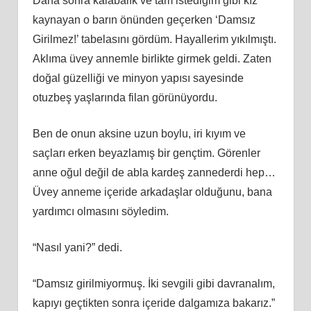
Daha sonra kalabalık ve tam istediğim gibi kız
kaynayan o barın önünden geçerken ‘Damsız
Girilmez!’ tabelasını gördüm. Hayallerim yıkılmıştı.
Aklıma üvey annemle birlikte girmek geldi. Zaten
doğal güzelliği ve minyon yapısı sayesinde
otuzbeş yaşlarında filan görünüyordu.
Ben de onun aksine uzun boylu, iri kıyım ve
saçları erken beyazlamış bir gençtim. Görenler
anne oğul değil de abla kardeş zannederdi hep…
Üvey anneme içeride arkadaşlar olduğunu, bana
yardımcı olmasını söyledim.
“Nasıl yani?” dedi.
“Damsız girilmiyormuş. İki sevgili gibi davranalım,
kapıyı geçtikten sonra içeride dalgamıza bakarız.”