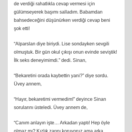
de verdiği rahatlıkla cevap vermesi için
gülümseyerek başımı salladım. Babamdan
bahsedeceğini düşünürken verdiği cevap beni
şok etti!
“Alparslan diye biriydi. Lise sondayken sevgili
olmuştuk. Bir gün okul çıkışı onun evinde seviştik!
İlk seks deneyimimdi.” dedi. Sinan,
“Bekaretini orada kaybettin yani?” diye sordu.
Üvey annem,
“Hayır, bekaretimi vermedim!” deyince Sinan
sorularını üsteledi. Üvey annem de,
“Canım anlayın işte… Arkadan yaptı! Hep öyle
olmaz mı? Kızlık zarını koruyoruz ama arka