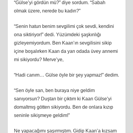
“Gülse’yi gördün mü?” diye sordum. “Sabah
olmak üzere, nerede bu kadın?”
“Senin hatun benim sevgilimi çok sevdi, kendini
ona siktiriyor!” dedi. Yüzümdeki şaşkınlığı
gizleyemiyordum. Ben Kaan’ın sevgilisini sikip
içine boşalırken Kaan da yan odada üvey annemi
mi sikiyordu? Merve’ye,
“Hadi canım… Gülse öyle bir şey yapmaz!” dedim.
“Sen öyle san, ben buraya niye geldim
sanıyorsun? Duştan bir çıktım ki Kaan Gülse’yi
domaltmış götten sikiyordu. Ben de onlara kızıp
seninle sikişmeye geldim!”
Ne yapacağımı şaşırmıştım. Gidip Kaan’a kızsam