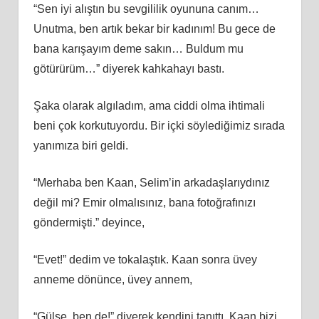
“Sen iyi alıştın bu sevgililik oyununa canım…
Unutma, ben artık bekar bir kadınım! Bu gece de
bana karışayım deme sakın… Buldum mu
götürürüm…” diyerek kahkahayı bastı.
Şaka olarak algıladım, ama ciddi olma ihtimali
beni çok korkutuyordu. Bir içki söylediğimiz sırada
yanımıza biri geldi.
“Merhaba ben Kaan, Selim’in arkadaşlarıydınız
değil mi? Emir olmalısınız, bana fotoğrafınızı
göndermişti.” deyince,
“Evet!” dedim ve tokalaştık. Kaan sonra üvey
anneme dönünce, üvey annem,
“Gülse, ben de!” diyerek kendini tanıttı. Kaan bizi