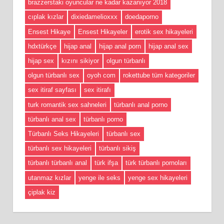
brazzerstaki oyuncular ne kadar kazanıyor 2018
cıplak kızlar
dixiedamelioxxx
doedaporno
Ensest Hikaye
Ensest Hikayeler
erotik sex hikayeleri
hdxtürkçe
hijap anal
hijap anal porn
hijap anal sex
hijap sex
kızını sikiyor
olgun türbanlı
olgun türbanlı sex
oyoh com
rokettube tüm kategoriler
sex itiraf sayfası
sex itirafı
turk romantik sex sahneleri
türbanlı anal porno
türbanlı anal sex
türbanlı porno
Türbanlı Seks Hikayeleri
türbanlı sex
türbanlı sex hikayeleri
türbanlı sikiş
türbanlı türbanlı anal
türk ifşa
türk türbanlı pornoları
utanmaz kızlar
yenge ile seks
yenge sex hikayeleri
çiplak kiz