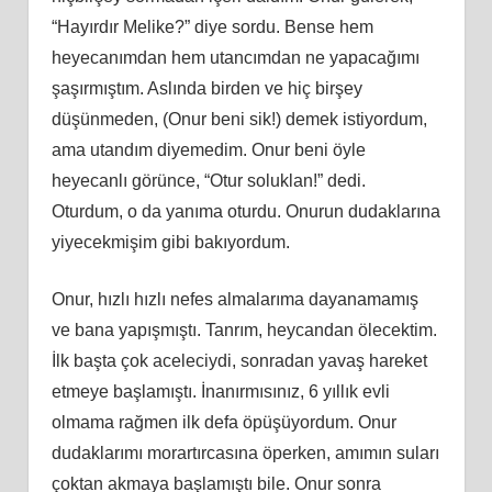
“Hayırdır Melike?” diye sordu. Bense hem
heyecanımdan hem utancımdan ne yapacağımı
şaşırmıştım. Aslında birden ve hiç birşey
düşünmeden, (Onur beni sik!) demek istiyordum,
ama utandım diyemedim. Onur beni öyle
heyecanlı görünce, “Otur soluklan!” dedi.
Oturdum, o da yanıma oturdu. Onurun dudaklarına
yiyecekmişim gibi bakıyordum.
Onur, hızlı hızlı nefes almalarıma dayanamamış
ve bana yapışmıştı. Tanrım, heycandan ölecektim.
İlk başta çok aceleciydi, sonradan yavaş hareket
etmeye başlamıştı. İnanırmısınız, 6 yıllık evli
olmama rağmen ilk defa öpüşüyordum. Onur
dudaklarımı morartırcasına öperken, amımın suları
çoktan akmaya başlamıştı bile. Onur sonra