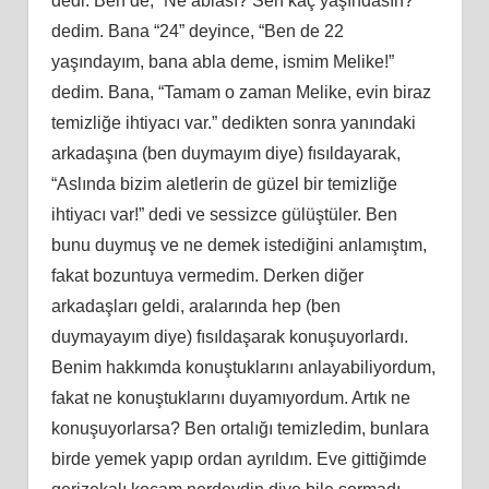
dedi. Ben de, “Ne ablası? Sen kaç yaşındasın?”
dedim. Bana “24” deyince, “Ben de 22
yaşındayım, bana abla deme, ismim Melike!”
dedim. Bana, “Tamam o zaman Melike, evin biraz
temizliğe ihtiyacı var.” dedikten sonra yanındaki
arkadaşına (ben duymayım diye) fısıldayarak,
“Aslında bizim aletlerin de güzel bir temizliğe
ihtiyacı var!” dedi ve sessizce gülüştüler. Ben
bunu duymuş ve ne demek istediğini anlamıştım,
fakat bozuntuya vermedim. Derken diğer
arkadaşları geldi, aralarında hep (ben
duymayayım diye) fısıldaşarak konuşuyorlardı.
Benim hakkımda konuştuklarını anlayabiliyordum,
fakat ne konuştuklarını duyamıyordum. Artık ne
konuşuyorlarsa? Ben ortalığı temizledim, bunlara
birde yemek yapıp ordan ayrıldım. Eve gittiğimde