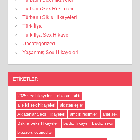
Türbanlı Sex Resimleri
Türbanlı Sikiş Hikayeleri
Türk İfşa
Türk İfşa Sex Hikaye
Uncategorized
Yaşanmış Sex Hikayeleri
ETIKETLER
2025 sex hikayeleri
ablasını sikti
aile içi sex hikayeleri
aldatan eşler
Aldatanlar Seks Hikayeleri
amcık resimleri
anal sex
Bakire Seks Hikayeleri
baldız hikaye
baldız seks
brazzers oyunculari