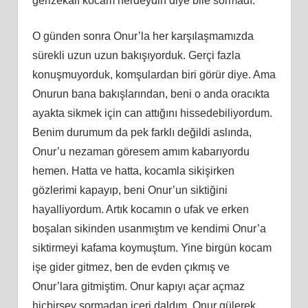
gerizekalı kocam nerdeydin diye bile sormadı.
O günden sonra Onur’la her karşılaşmamızda
sürekli uzun uzun bakışıyorduk. Gerçi fazla
konuşmuyorduk, komşulardan biri görür diye. Ama
Onurun bana bakışlarından, beni o anda oracıkta
ayakta sikmek için can attığını hissedebiliyordum.
Benim durumum da pek farklı değildi aslında,
Onur’u nezaman göresem amım kabarıyordu
hemen. Hatta ve hatta, kocamla sikişirken
gözlerimi kapayıp, beni Onur’un siktiğini
hayalliyordum. Artık kocamın o ufak ve erken
boşalan sikinden usanmıştım ve kendimi Onur’a
siktirmeyi kafama koymuştum. Yine birgün kocam
işe gider gitmez, ben de evden çıkmış ve
Onur’lara gitmiştim. Onur kapıyı açar açmaz
hiçbirşey sormadan içeri daldım. Onur gülerek,