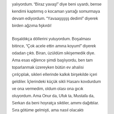
yalıyordum. “Biraz yavaş!” diye beni uyardı, bense
kendimi kaptırmış o kocaman yarrağı somurmaya
devam ediyordum. “Yavaaşşşşş dedim!” diyerek
birden ağzıma fışkırdı!
Boşaldıkça döllerini yutuyordum. Boşalması
bitince, “Çok acele ettin amına koyum!” diyerek
odadan çıktı. Biran, üzüldüm sikişemedik diye.
Ama esas eğlence şimdi başlıyordu, ben tam
toparlanmak üzereyken bütün ev ahalisi
çırılçıplak, sikleri ellerinde kalkık birşekilde içeri
geldiler. İçlerindeki küçük sikli Hasanı kovdurdum
ve ona vermedim, oldum olası ona gıcık
oluyordum. Ama Onur da, Ufuk ta, Mustafa da,
Serkan da beni hoyratça siktiler, amımı dağıttılar.
Sıra götüme gelmişti, ama nasıl olacaktı