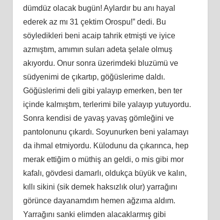
dümdüz olacak bugün! Aylardır bu anı hayal
ederek az mı 31 çektim Orospu!” dedi. Bu
söyledikleri beni acaip tahrik etmişti ve iyice
azmıştım, amımın suları adeta şelale olmuş
akıyordu. Onur sonra üzerimdeki bluzümü ve
südyenimi de çıkartıp, göğüslerime daldı.
Göğüslerimi deli gibi yalayıp emerken, ben ter
içinde kalmıştım, terlerimi bile yalayıp yutuyordu.
Sonra kendisi de yavaş yavaş gömleğini ve
pantolonunu çıkardı. Soyunurken beni yalamayı
da ihmal etmiyordu. Külodunu da çıkarınca, hep
merak ettiğim o müthiş an geldi, o mis gibi mor
kafalı, gövdesi damarlı, oldukça büyük ve kalın,
kıllı sikini (sik demek haksızlık olur) yarrağını
görünce dayanamdım hemen ağzıma aldım.
Yarrağını sanki elimden alacaklarmış gibi