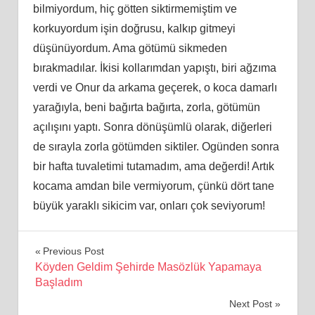
bilmiyordum, hiç götten siktirmemiştim ve
korkuyordum işin doğrusu, kalkıp gitmeyi
düşünüyordum. Ama götümü sikmeden
bırakmadılar. İkisi kollarımdan yapıştı, biri ağzıma
verdi ve Onur da arkama geçerek, o koca damarlı
yarağıyla, beni bağırta bağırta, zorla, götümün
açılışını yaptı. Sonra dönüşümlü olarak, diğerleri
de sırayla zorla götümden siktiler. Ogünden sonra
bir hafta tuvaletimi tutamadım, ama değerdi! Artık
kocama amdan bile vermiyorum, çünkü dört tane
büyük yaraklı sikicim var, onları çok seviyorum!
Yazı
Previous Post
Köyden Geldim Şehirde Masözlük Yapamaya
gezinmesi
Başladım
Next Post