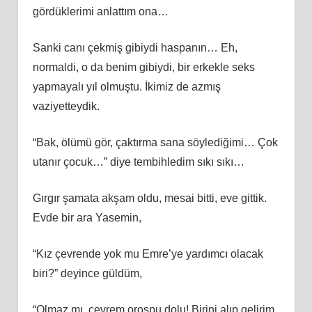
gördüklerimi anlattım ona…
Sanki canı çekmiş gibiydi haspanın… Eh,
normaldi, o da benim gibiydi, bir erkekle seks
yapmayalı yıl olmuştu. İkimiz de azmış
vaziyetteydik.
“Bak, ölümü gör, çaktırma sana söylediğimi… Çok
utanır çocuk…” diye tembihledim sıkı sıkı…
Gırgır şamata akşam oldu, mesai bitti, eve gittik.
Evde bir ara Yasemin,
“Kız çevrende yok mu Emre’ye yardımcı olacak
biri?” deyince güldüm,
“Olmaz mı, çevrem orospu dolu! Birini alıp gelirim,