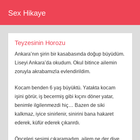
Skip
Sex Hikaye
to
content
Teyzesinin Horozu
Ankara’nın şirin bir kasabasında doğup büyüdüm.
Liseyi Ankara’da okudum. Okul bitince ailemin
zoruyla akrabamızla evlendirildim.
Kocam benden 6 yaş büyüktü. Yatakta kocam
işini görür, iş becermiş gibi kıçını döner yatar,
benimle ilgilenmezdi hiç… Bazen de siki
kalkmaz, iyice sinirlenir, sinirini bana hakaret
ederek, küfür ederek çıkarırdı.
Önceleri sesimi çıkaramadım, ailem ne der diye.