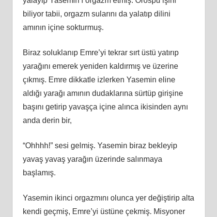
yalayıp Yasemin’i orgazm etmiş. Orospu işini
biliyor tabii, orgazm sularını da yalatıp dilini
amının içine sokturmuş.
Biraz soluklanıp Emre’yi tekrar sırt üstü yatırıp
yarağını emerek yeniden kaldırmış ve üzerine
çıkmış. Emre dikkatle izlerken Yasemin eline
aldığı yarağı amının dudaklarına sürtüp girişine
başını getirip yavaşça içine alınca ikisinden aynı
anda derin bir,
“Ohhhh!” sesi gelmiş. Yasemin biraz bekleyip
yavaş yavaş yarağın üzerinde salınmaya
başlamış.
Yasemin ikinci orgazmını olunca yer değiştirip alta
kendi geçmiş, Emre’yi üstüne çekmiş. Misyoner