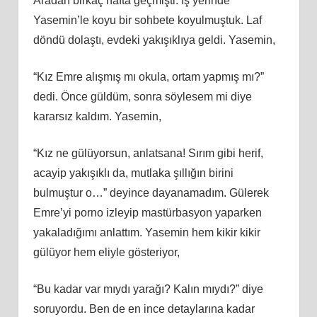
Aradan birkaç hafta geçmişti. İş yerinde
Yasemin’le koyu bir sohbete koyulmuştuk. Laf
döndü dolaştı, evdeki yakışıklıya geldi. Yasemin,
“Kız Emre alışmış mı okula, ortam yapmış mı?”
dedi. Önce güldüm, sonra söylesem mi diye
kararsız kaldım. Yasemin,
“Kız ne gülüyorsun, anlatsana! Sırım gibi herif,
acayip yakışıklı da, mutlaka şıllığın birini
bulmuştur o…” deyince dayanamadım. Gülerek
Emre’yi porno izleyip mastürbasyon yaparken
yakaladığımı anlattım. Yasemin hem kikir kikir
gülüyor hem eliyle gösteriyor,
“Bu kadar var mıydı yarağı? Kalın mıydı?” diye
soruyordu. Ben de en ince detaylarına kadar