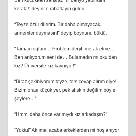
Sen küçükken sana az mı banyo yaptırdım
kerata!” deyince rahatlayıp güldü.
“Teyze özür dilerim. Bir daha olmayacak,
annemler duymasın!” deyip boynunu büktü.
“Tamam oğlum… Problem değil, merak etme…
Ben anlıyorum seni de… Bulamadın mı okuldan
kız? Üniversite kız kaynıyor!”
“Biraz çekiniyorum teyze, ters cevap alırım diye!
Bizim orası küçük yer, pek alışkın değilim böyle
şeylere…”
“Hmm, daha önce var mıydı kız arkadaşın?”
“Yoktu!” Aklıma, acaba erkeklerden mi hoşlanıyor