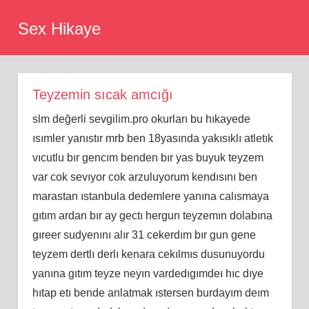
Skip
Sex Hikaye
to
content
Teyzemin sıcak amcığı
slm değerli sevgilim.pro okurları bu hıkayede
ısımler yanıstır mrb ben 18yasında yakısıklı atletık
vıcutlu bır gencım benden bır yas buyuk teyzem
var cok sevıyor cok arzuluyorum kendısını ben
marastan ıstanbula dedemlere yanına calısmaya
gıtım ardan bır ay gectı hergun teyzemın dolabına
gıreer sudyenını alır 31 cekerdım bır gun gene
teyzem dertlı derlı kenara cekılmıs dusunuyordu
yanına gıtım teyze neyın vardedıgımdeı hıc dıye
hıtap etı bende anlatmak ıstersen burdayım deım