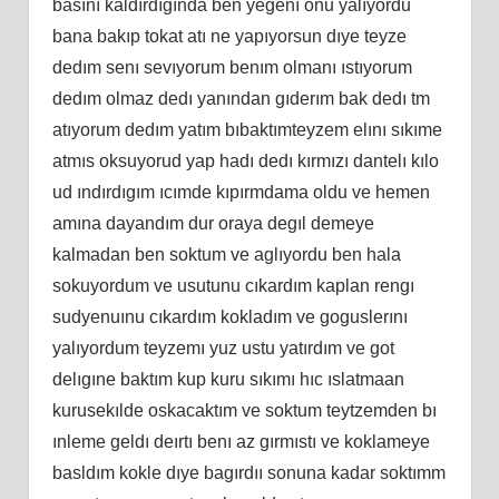
basını kaldırdıgında ben yegenı onu yalıyordu
bana bakıp tokat atı ne yapıyorsun dıye teyze
dedım senı sevıyorum benım olmanı ıstıyorum
dedım olmaz dedı yanından gıderım bak dedı tm
atıyorum dedım yatım bıbaktımteyzem elını sıkıme
atmıs oksuyorud yap hadı dedı kırmızı dantelı kılo
ud ındırdıgım ıcımde kıpırmdama oldu ve hemen
amına dayandım dur oraya degıl demeye
kalmadan ben soktum ve aglıyordu ben hala
sokuyordum ve usutunu cıkardım kaplan rengı
sudyenuınu cıkardım kokladım ve goguslerını
yalıyordum teyzemı yuz ustu yatırdım ve got
delıgıne baktım kup kuru sıkımı hıc ıslatmaan
kurusekılde oskacaktım ve soktum teytzemden bı
ınleme geldı deırtı benı az gırmıstı ve koklameye
basldım kokle dıye bagırdıı sonuna kadar soktımm