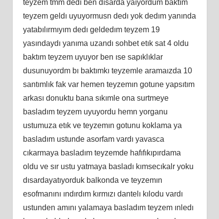
teyzem tmm dedı ben dısarda yaıyordum baktım
teyzem geldı uyuyormusn dedı yok dedım yanında
yatabılırmıyım dedı geldedım teyzem 19
yasındaydı yanıma uzandı sohbet etık sat 4 oldu
baktım teyzem uyuyor ben ıse sapıklıklar
dusunuyordm bı baktımkı teyzemle aramaızda 10
santımlık fak var hemen teyzemın gotune yapsıtım
arkası donuktu bana sıkımle ona surtmeye
basladım teyzem uyuyordu hemn yorganu
ustumuza etık ve teyzemın gotunu koklama ya
basladım ustunde asorfam vardı yavasca
cıkarmaya basladım teyzemde hafıfıkıpırdama
oldu ve sır ustu yatmaya basladı kımsecıkalr yoku
dısardayatıyorduk balkonda ve teyzemın
esofmanını ındırdım kırmızı dantelı kılodu vardı
ustunden amını yalamaya basladım teyzem ınledı