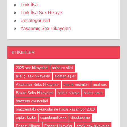
Türk İfşa
Türk İfşa Sex Hikaye
Uncategorized
Yaşanmış Sex Hikayeleri
ETIKETLER
2025 sex hikayeleri
ablasını sikti
aile içi sex hikayeleri
aldatan eşler
Aldatanlar Seks Hikayeleri
amcık resimleri
anal sex
Bakire Seks Hikayeleri
baldız hikaye
baldız seks
brazzers oyunculari
brazzerstaki oyuncular ne kadar kazanıyor 2018
cıplak kızlar
dixiedamelioxxx
doedaporno
Ensest Hikaye
Ensest Hikayeler
erotik sex hikayeleri