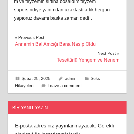
m ve teyzemın sırtına bosaldım teyzem
supersındıye yanımdan uzaklastı artık hergun
yapıoruz davamı baska zaman dedi…
Yazı
Previous Post
Annemin Bal Amcığı Bana Nasip Oldu
gezinmesi
Next Post
Tesettürlü Yengem ve Nenem
Şubat 28, 2025
admin
Seks
Hikayeleri
Leave a comment
BIR YANIT YAZIN
E-posta adresiniz yayınlanmayacak.
Gerekli