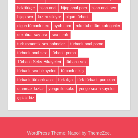
hdxtürkçe
hijap anal
hijap anal porn
hijap anal sex
hijap sex
kızını sikiyor
olgun türbanlı
olgun türbanlı sex
oyoh com
rokettube tüm kategoriler
sex itiraf sayfası
sex itirafı
turk romantik sex sahneleri
türbanlı anal porno
türbanlı anal sex
türbanlı porno
Türbanlı Seks Hikayeleri
türbanlı sex
türbanlı sex hikayeleri
türbanlı sikiş
türbanlı türbanlı anal
türk ifşa
türk türbanlı pornoları
utanmaz kızlar
yenge ile seks
yenge sex hikayeleri
çiplak kiz
WordPress Theme: Napoli by ThemeZee.