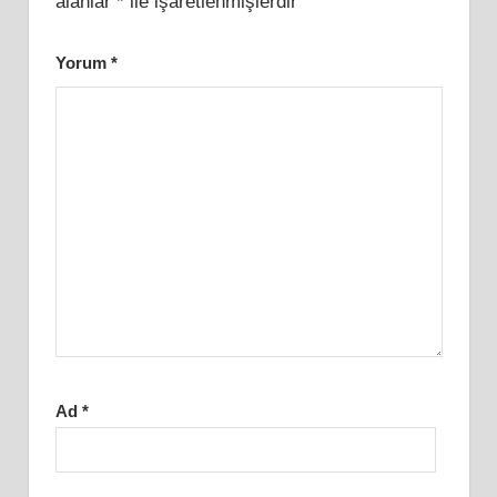
alanlar
*
ile işaretlenmişlerdir
Yorum
*
Ad
*