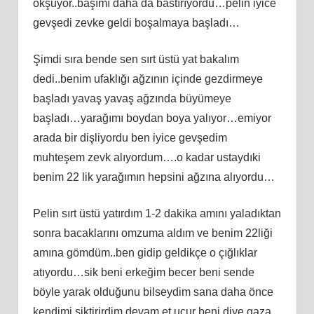
okşuyor..başımı daha da bastırıyordu…pelin iyice
gevşedi zevke geldi boşalmaya başladı…
Şimdi sıra bende sen sırt üstü yat bakalım
dedi..benim ufaklığı ağzının içinde gezdirmeye
başladı yavaş yavaş ağzında büyümeye
başladı…yarağımı boydan boya yalıyor…emiyor
arada bir dişliyordu ben iyice gevşedim
muhteşem zevk alıyordum….o kadar ustaydıki
benim 22 lik yarağımın hepsini ağzına alıyordu…
Pelin sırt üstü yatırdım 1-2 dakika amını yaladıktan
sonra bacaklarını omzuma aldım ve benim 22liği
amına gömdüm..ben gidip geldikçe o çığlıklar
atıyordu…sik beni erkeğim becer beni sende
böyle yarak olduğunu bilseydim sana daha önce
kendimi siktirirdim devam et uçur beni diye gaza