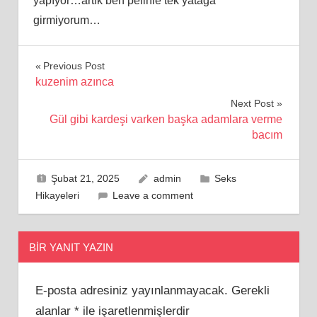
yapıyor…artık ben pelinle tek yatağa
girmiyorum…
Yazı
Previous Post
kuzenim azınca
gezinmesi
Next Post
Gül gibi kardeşi varken başka adamlara verme
bacım
Şubat 21, 2025
admin
Seks
Hikayeleri
Leave a comment
BIR YANIT YAZIN
E-posta adresiniz yayınlanmayacak.
Gerekli
alanlar
*
ile işaretlenmişlerdir