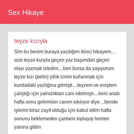
Skip
Sex Hikaye
to
content
teyze kızıyla
Slm bu benim buraya yazdığım ikinci hikayem…
size teyze kızıyla geçen yaz başımdan geçen
olayı yazmak istedim…ben bursa da yaşıyorum
teyze kızı (pelin) yıllık iznini kullanmak için
kumladaki yazlığına gitmişti…teyzem ve eniştem
çalıştığı için yalnızlıktan canı sıkılmıştı…beni aradı
hafta sonu gelirmisin canım sıkılıyor diye…bende
işlerim biraz zayıf olduğu için kabul ettim hafta
sonunu beklemeden çantamı toplayıp hemen
yanına gittim