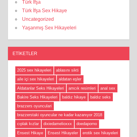
Türk İfşa
Türk İfşa Sex Hikaye
Uncategorized
Yaşanmış Sex Hikayeleri
ETIKETLER
2025 sex hikayeleri
ablasını sikti
aile içi sex hikayeleri
aldatan eşler
Aldatanlar Seks Hikayeleri
amcık resimleri
anal sex
Bakire Seks Hikayeleri
baldız hikaye
baldız seks
brazzers oyunculari
brazzerstaki oyuncular ne kadar kazanıyor 2018
cıplak kızlar
dixiedamelioxxx
doedaporno
Ensest Hikaye
Ensest Hikayeler
erotik sex hikayeleri