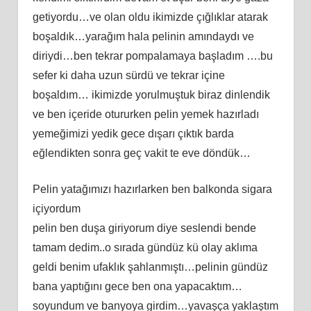
getiyordu…ve olan oldu ikimizde çığlıklar atarak
boşaldık…yarağım hala pelinin amındaydı ve
diriydi…ben tekrar pompalamaya başladım ….bu
sefer ki daha uzun sürdü ve tekrar içine
boşaldım… ikimizde yorulmuştuk biraz dinlendik
ve ben içeride otururken pelin yemek hazırladı
yemeğimizi yedik gece dışarı çıktık barda
eğlendikten sonra geç vakit te eve döndük…
Pelin yatağımızı hazırlarken ben balkonda sigara
içiyordum
pelin ben duşa giriyorum diye seslendi bende
tamam dedim..o sırada gündüz kü olay aklıma
geldi benim ufaklık şahlanmıştı…pelinin gündüz
bana yaptığını gece ben ona yapacaktım…
soyundum ve banyoya girdim…yavaşça yaklaştım