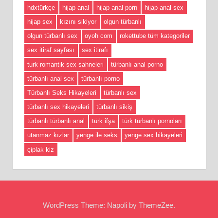
hdxtürkçe
hijap anal
hijap anal porn
hijap anal sex
hijap sex
kızını sikiyor
olgun türbanlı
olgun türbanlı sex
oyoh com
rokettube tüm kategoriler
sex itiraf sayfası
sex itirafı
turk romantik sex sahneleri
türbanlı anal porno
türbanlı anal sex
türbanlı porno
Türbanlı Seks Hikayeleri
türbanlı sex
türbanlı sex hikayeleri
türbanlı sikiş
türbanlı türbanlı anal
türk ifşa
türk türbanlı pornoları
utanmaz kızlar
yenge ile seks
yenge sex hikayeleri
çiplak kiz
WordPress Theme: Napoli by ThemeZee.