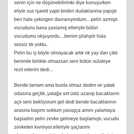
senin için ne düşünebilirimki diye konuşurken
eliyle sus işareti yaptı birden dudaklarıma yapıştı
ben hala çekingen davranıyordum…pelin azmıştı
vucudunu bana yaslamış elleriyle bütün
vucudumu okşuyordu…benim şilahşör hala
sessiz tık yoktu..
Pelin bu iş böyle olmayacak artık ok yay dan çıktı
benimle birlikte olmazsan seni bütün sülaleye
rezil ederim dedi…
Bende tamam ama burda olmaz dedim ve yatak
odasına geçtik..yatağa sırt üstü uzanıp bacaklarını
açtı seni bekliyorum gel dedi bende bacaklarının
arasına başımı soktum yavaşça amını yalamaya
başladım pelin zevke gelmeye başlamıştı..vucudu
zevketen kıvrılıyor.elleriyle şaçlarımı