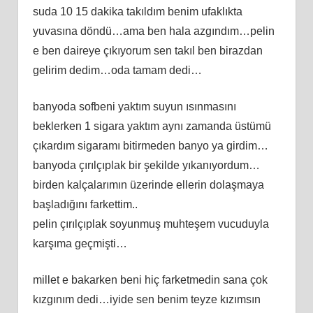
suda 10 15 dakika takıldım benim ufaklıkta
yuvasına döndü…ama ben hala azgındım…pelin
e ben daireye çıkıyorum sen takıl ben birazdan
gelirim dedim…oda tamam dedi…
banyoda sofbeni yaktım suyun ısınmasını
beklerken 1 sigara yaktım aynı zamanda üstümü
çıkardım sigaramı bitirmeden banyo ya girdim…
banyoda çırılçıplak bir şekilde yıkanıyordum…
birden kalçalarımın üzerinde ellerin dolaşmaya
başladığını farkettim..
pelin çırılçıplak soyunmuş muhteşem vucuduyla
karşıma geçmişti…
millet e bakarken beni hiç farketmedin sana çok
kızgınım dedi…iyide sen benim teyze kızımsın