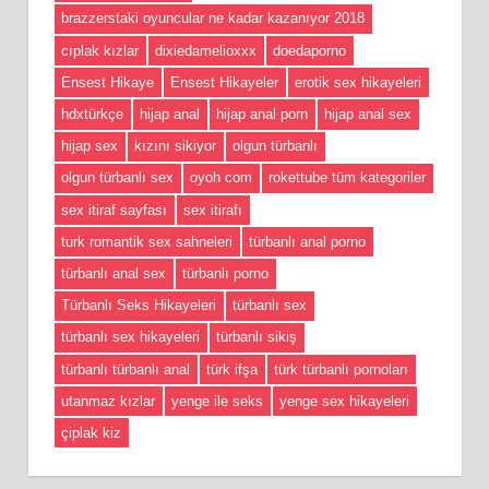
brazzerstaki oyuncular ne kadar kazanıyor 2018
cıplak kızlar
dixiedamelioxxx
doedaporno
Ensest Hikaye
Ensest Hikayeler
erotik sex hikayeleri
hdxtürkçe
hijap anal
hijap anal porn
hijap anal sex
hijap sex
kızını sikiyor
olgun türbanlı
olgun türbanlı sex
oyoh com
rokettube tüm kategoriler
sex itiraf sayfası
sex itirafı
turk romantik sex sahneleri
türbanlı anal porno
türbanlı anal sex
türbanlı porno
Türbanlı Seks Hikayeleri
türbanlı sex
türbanlı sex hikayeleri
türbanlı sikiş
türbanlı türbanlı anal
türk ifşa
türk türbanlı pornoları
utanmaz kızlar
yenge ile seks
yenge sex hikayeleri
çiplak kiz