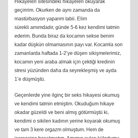
Hikayeleri sitesindeki hikayeleri okuyarak
geçiririm. Okurken de aynı zamanda da
mastürbasyon yaparım tabii. Elim
sürekli
am
ımdadır, günde 5-6 kez kendimi tatmin
ederim. Bunda biraz da kocamın sekse benim
kadar düşkün olmamasının payı var. Kocamla son
zamanlarda haftada 1-2’ye düşen sikişmelerimiz,
kocamın yeni araba almak için çektiği kredinin
stresi yüzünden daha da seyrekleşmiş ve ayda
1’e düşmüştü.
Geçenlerde yine ilginç bir seks hikayesi okumuş
ve kendimi tatmin etmiş
tim
. Okuduğum hikaye
okadar güzeldi ve beni almış götürmüştü
ki
,
kendimi o sikilen kadının yerine koyarak okumuş
ve tam 3 kere orgazm olmuştum. Hem de