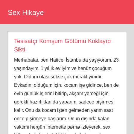
Skip
Sex Hikaye
to
content
Tesisatçı Komşum Götümü Koklayıp
Sikti
Merhabalar, ben Hatice. İstanbulda yaşıyorum, 23
yaşındayım, 1 yıllık evliyim ve henüz çocuğum
yok. Oldum olası sekse çok meraklıyımdır.
Evkadını olduğum için, kocam işe gidince, ben de
evin günlük işlerini bitirip, akş
am
yemeği için
gerekli hazırlıkları da yaparım, sadece pişirmesi
kalır. Onu da kocam işten gelmeden yarım saat
önce pişirmeye başlarım. Onun dışında kalan
vaktimi hergün internette pørnø izleyerek, sex