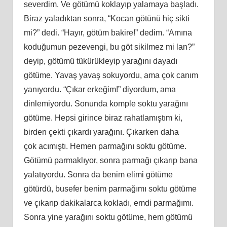
severdim. Ve götümü koklayıp yalamaya başladı.
Biraz yaladıktan sonra, “Kocan götünü hiç sikti
mi?” dedi. “Hayır, götüm bakire!” dedim. “Amına
koduğumun pezevengi, bu göt sikilmez mi lan?”
deyip, götümü tükürükleyip yarağını dayadı
götüme. Yavaş yavaş sokuyordu, ama çok canım
yanıyordu. “Çıkar erkeğim!” diyordum, ama
dinlemiyordu. Sonunda komple soktu yarağını
götüme. Hepsi girince biraz rahatlamıştım
ki
,
birden çekti çıkardı yarağını. Çıkarken daha
çok
ac
ımıştı. Hemen parmağını soktu götüme.
Götümü parmaklıyor, sonra parmağı çıkarıp bana
yalatıyordu. Sonra da benim elimi götüme
götürdü, busefer benim parmağımı soktu götüme
ve çıkarıp dakikalarca kokladı, emdi parmağımı.
Sonra yine yarağını soktu götüme, hem götümü