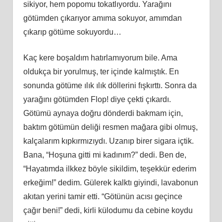
sikiyor, hem popomu tokatlıyordu. Yarağını
götümden çıkarıyor amıma sokuyor, amımdan
çıkarıp götüme sokuyordu…
Kaç kere boşaldım hatırlamıyorum bile. Ama
oldukça bir yorulmuş, ter içinde kalmıştık. En
sonunda götüme ılık ılık döllerini fışkırttı. Sonra da
yarağını götümden Flop! diye çekti çıkardı.
Götümü aynaya doğ
ru
dönderdi bakmam için,
baktım götümün deliği resmen mağara gibi olmuş,
kalçalarım kıpkırmızıydı. Uzanıp birer sigara içtik.
Bana, “Hoşuna gitti mi kadınım?” dedi. Ben de,
“Hayatımda ilkkez böyle sikildim, teşekkür ederim
erkeğim!” dedim. Gülerek kalktı giyindi, lavabonun
akıtan yerini tamir etti. “Götünün
ac
ısı geçince
çağır beni!” dedi, kirli külodumu da cebine koydu