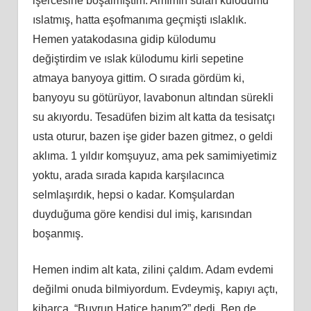
işercesine boşalmıştım. Amımın suları külodumu
ıslatmış, hatta eşofmanıma geçmişti ıslaklık.
Hemen yatakodasına gidip külodumu
değiş
tirdim
ve ıslak külodumu kirli sepetine
atmaya banyoya gittim. O sırada gördüm
ki
,
banyoyu su götürüyor, lavabonun altından sürekli
su akıyordu. Tesadüfen bizim alt katta da tesisatçı
usta oturur, bazen işe gider bazen gitmez, o geldi
aklıma. 1 yıldır komşuyuz, ama pek samimiyetimiz
yoktu, arada sırada kapıda karşılacınca
selmlaşırdık, hepsi o kadar. Komşulardan
duyduğuma göre kendisi dul imiş, karısından
boşanmış.
Hemen
indim
alt kata, zilini çaldım. Adam evdemi
değilmi onuda bilmiyordum. Evdeymiş, kapıyı açtı,
kibarca, “Buyrun Hatice hanım?” dedi. Ben de