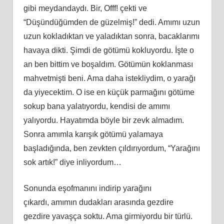
gibi meydandaydı. Bir, Offf! çekti ve
“Düşündüğümden de güzelmiş!” dedi. Amımı uzun
uzun kokladıktan ve yaladıktan sonra, bacaklarımı
havaya dikti. Şimdi de götümü kokluyordu. İşte o
an ben bittim ve boşaldım. Götümün koklanması
mahvetmişti beni. Ama daha istekliydim, o yarağı
da yiyecektim. O ise en küçük parmağını götüme
sokup bana yalatıyordu, kendisi de
am
ımı
yalıyordu. Hayatımda böyle bir zevk almadım.
Sonra
am
ımla karışık götümü yalamaya
başladığında, ben zevkten çıldırıyordum, “Yarağını
sok artık!” diye inliyordum…
Sonunda eşofmanını indirip yarağını
çıkardı,
am
ımın dudakları arasında gezdire
gezdire yavaşça soktu. Ama girmiyordu bir türlü.