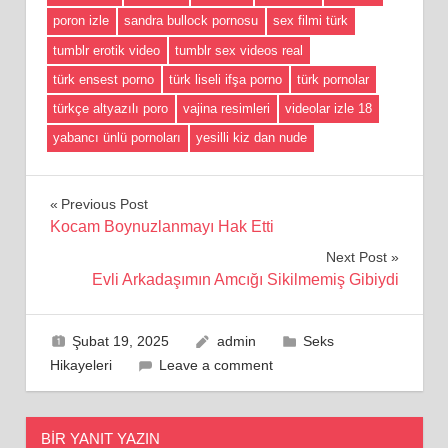
poron izle
sandra bullock pornosu
sex filmi türk
tumblr erotik video
tumblr sex videos real
türk ensest porno
türk liseli ifşa porno
türk pornolar
türkçe altyazılı poro
vajina resimleri
videolar izle 18
yabancı ünlü pornoları
yesilli kiz dan nude
Yazı
Previous Post
Kocam Boynuzlanmayı Hak Etti
gezinmesi
Next Post
Evli Arkadaşımın Amcığı Sikilmemiş Gibiydi
Şubat 19, 2025
admin
Seks
Hikayeleri
Leave a comment
BIR YANIT YAZIN