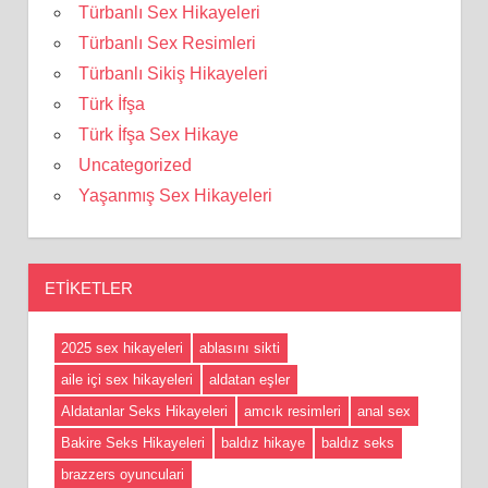
Türbanlı Sex Hikayeleri
Türbanlı Sex Resimleri
Türbanlı Sikiş Hikayeleri
Türk İfşa
Türk İfşa Sex Hikaye
Uncategorized
Yaşanmış Sex Hikayeleri
ETIKETLER
2025 sex hikayeleri
ablasını sikti
aile içi sex hikayeleri
aldatan eşler
Aldatanlar Seks Hikayeleri
amcık resimleri
anal sex
Bakire Seks Hikayeleri
baldız hikaye
baldız seks
brazzers oyunculari