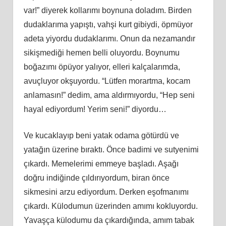
var!” diyerek kollarımı boynuna doladım. Birden
dudaklarıma yapıştı, vahşi kurt gibiydi, öpmüyor
adeta yiyordu dudaklarımı. Onun da nezamandır
sikişmediği hemen belli oluyordu. Boynumu
boğazımı öpüyor yalıyor, elleri kalçalarımda,
avuçluyor okşuyordu. “Lütfen morartma, kocam
anlamasın!” dedim, ama aldırmıyordu, “Hep seni
hayal ediyordum! Yerim seni!” diyordu…
Ve kucaklayıp beni yatak odama götürdü ve
yatağın üzerine bıraktı. Önce badimi ve sutyenimi
çıkardı. Memelerimi emmeye başladı. Aşağı
doğ
ru
indiğinde çıldırıyordum, biran önce
sikmesini arzu ediyordum. Derken eşofmanımı
çıkardı. Külodumun üzerinden
am
ımı kokluyordu.
Yavaşça külodumu da çıkardığında,
am
ım tabak