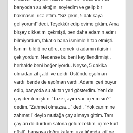
banyodan su aktığını söyledim ve gelip bir
bakmasını rica ettim. “Siz çıkın, 5 dakikaya
geliyorum!” dedi. Teşekkür edip evime çıktım. Ama
birşey dikkatimi çekmişti, ben daha adamın adını
bilmiyordum, fakat o bana ismimle hitap etmişti.
İsmimi bildiğine göre, demek ki adamın ilgisini
çekiyordum. Nedense bu beni keyiflendirmişti,
herhalde beni beğeniyordu. Neyse, 5 dakika
olmadan zil çaldı ve geldi. Üstünde eşofman
vardı, bende de eşofman vardı. Adamı içeri buyur
edip, banyoda su akıtan yeri gösterdim. Yeni de
çay demlemiştim, “Taze çayım var, içer misin?”
dedim. “Zahmet olmazsa…” dedi. “Yok canım ne
zahmeti!” deyip mutfağa çay almaya gittim. Tam
çayları doldurdum salona götürecektim, içime kurt
düştü, banyoya doğru kafamı uzattığımda, off ne