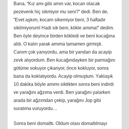
Bana, “Kız
am
ı gibi amın var, kocan olacak
pezevenk hiç sikmiyor mu seni?” dedi. Ben de,
“Evet aşkım, kocam sikemiyor beni, 3 haftadır
sikilmiyorum! Hadi sik beni, kökle
am
ıma!” dedim.
Ben öyle deyince birden kökledi ve beni kucağına
aldı. O
kal
ın yarak amıma tamamen girmişti.
Canım çok yanıyordu, ama bir yandan da acayip
zevk alıyordum. Ben kucağındayken bir parmağını
götüme sokuyor çıkarıyor, önce kokluyor, sonra
bana da koklatıyordu. Acayip olmuştum. Yaklaşık
10 dakika böyle amımı siktikten sonra beni indirdi
ve yarağını ağzıma verdi. Ben yarağını yalarken
arada bir ağzımdan çekip, yarağını Jop gibi
suratıma vuruyordu…
Sonra beni domalttı. Oldum olası domaltılmayı