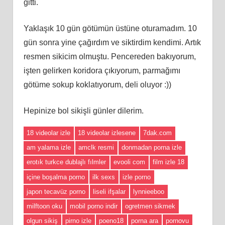
gitti.
Yaklaşık 10 gün götümün üstüne oturamadım. 10
gün sonra yine çağırdım ve siktirdim kendimi. Artık
resmen sikicim olmuştu. Pencereden bakıyorum,
işten gelirken koridora çıkıyorum, parmağımı
götüme sokup koklatıyorum, deli oluyor :))
Hepinize bol sikişli günler dilerim.
18 videolar izle
18 videolar izlesene
7dak.com
am yalama izle
amclk resmi
donmadan porna izle
erotık turkce dublajlı fılmler
evooli com
film izle 18
içine boşalma porno
ilk sexs
izle porno
japon tecavüz porno
liseli ifşalar
lynnieeboo
milftoon oku
mobil porno indir
ogretmen sikmek
olgun sikiş
pirno izle
poeno18
porna ara
pornovu