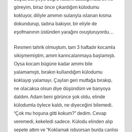
göreyim, biraz önce çıkardığım külodumu
kokluyor, diliyle amımın sularıyla ıslanan kısma
dokundurup, tadına bakıyor, bir eliyle de
eşofmanının üstünden yarağını ovuşturuyordu…
Resmen tahrik olmuştum, tam 3 haftadır kocamla
sikişmemiştim, amım karıncalanmaya başlamıştı.
Oysa kocam bügüne kadar amımı bile
yalamamıştı, bırakın kullandığım külodumu
koklayıp yalamayı. Çayları geri mutfağa bırakıp,
ne olacaksa olsun diye düşündüm ve banyoya
daldım. Adam beni görünce şok oldu, elinde
külodumla öylece kaldı, ne diyeceğini bilemedi.
“Çok mu hoşuna gitti kokum?” dedim. Cevap
veremedi, kekeledi sadece. Külodu elinden alıp
sepete attım ve “Koklamak istiyorsan burda canlısı