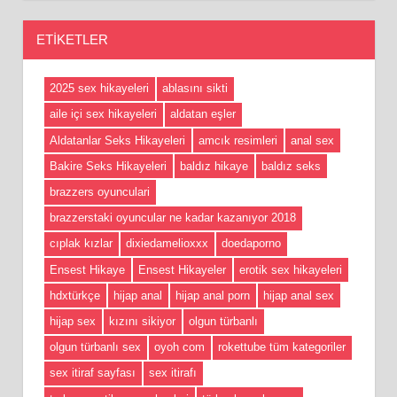
ETIKETLER
2025 sex hikayeleri
ablasını sikti
aile içi sex hikayeleri
aldatan eşler
Aldatanlar Seks Hikayeleri
amcık resimleri
anal sex
Bakire Seks Hikayeleri
baldız hikaye
baldız seks
brazzers oyunculari
brazzerstaki oyuncular ne kadar kazanıyor 2018
cıplak kızlar
dixiedamelioxxx
doedaporno
Ensest Hikaye
Ensest Hikayeler
erotik sex hikayeleri
hdxtürkçe
hijap anal
hijap anal porn
hijap anal sex
hijap sex
kızını sikiyor
olgun türbanlı
olgun türbanlı sex
oyoh com
rokettube tüm kategoriler
sex itiraf sayfası
sex itirafı