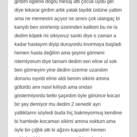
girdim öğlene doğru mesaj attı çocuk uydu gel
diye tekarar girdim artık yatak taydık üstüne yattım
ama ne memesini açıyor ne amını çok utangaç bi
karıydı ben sinirlenip üzerinden kalktım bu ne la
dedim köpek mi sikiyoruz sanki diye o zaman a
kadar hastayım diyip duruyordu kıvırmaya başladı
hemen hasta değilim ama şeyimi görmeni
istemiyorum diye tamam dedim sen eline al sok
ben görmeyim yine dedim üzerine uzandım
donunu sıyırdı eline aldı benim sikimi amına
götürdü amı nasıl kıllıydı ama ondan
göstermiyordu belki şaşırdım öyle görünce kocan
bir şey demiyor mu dedim 2 senedir ayrı
yattıklarını söyledi buda hiç bakmıyormuş kendine
bi hamlede kocaman sikimi amına soktum ama
öyle bir çığlık attı ki ağzını kapadım hemen