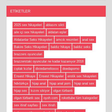
ETIKETLER
2025 sex hikayeleri
ablasını sikti
aile içi sex hikayeleri
aldatan eşler
Aldatanlar Seks Hikayeleri
amcık resimleri
anal sex
Bakire Seks Hikayeleri
baldız hikaye
baldız seks
brazzers oyunculari
brazzerstaki oyuncular ne kadar kazanıyor 2018
cıplak kızlar
dixiedamelioxxx
doedaporno
Ensest Hikaye
Ensest Hikayeler
erotik sex hikayeleri
hdxtürkçe
hijap anal
hijap anal porn
hijap anal sex
hijap sex
kızını sikiyor
olgun türbanlı
olgun türbanlı sex
oyoh com
rokettube tüm kategoriler
sex itiraf sayfası
sex itirafı