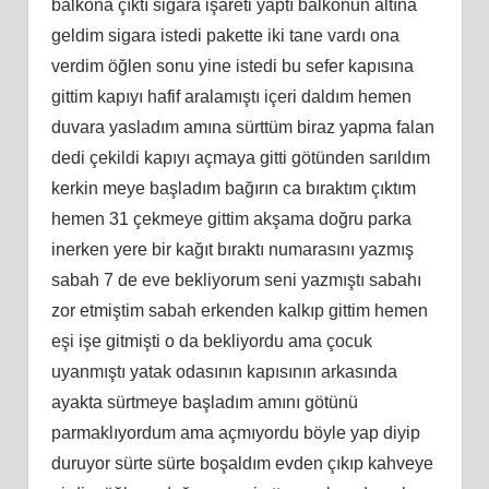
balkona çıktı sigara işareti yaptı balkonun altına
geldim sigara istedi pakette iki tane vardı ona
verdim öğlen sonu yine istedi bu sefer kapısına
gittim kapıyı hafif aralamıştı içeri daldım hemen
duvara yasladım amına sürttüm biraz yapma falan
dedi çekildi kapıyı açmaya gitti götünden sarıldım
kerkin meye başladım bağırın ca bıraktım çıktım
hemen 31 çekmeye gittim akşama doğru parka
inerken yere bir kağıt bıraktı numarasını yazmış
sabah 7 de eve bekliyorum seni yazmıştı sabahı
zor etmiştim sabah erkenden kalkıp gittim hemen
eşi işe gitmişti o da bekliyordu ama çocuk
uyanmıştı yatak odasının kapısının arkasında
ayakta sürtmeye başladım amını götünü
parmaklıyordum ama açmıyordu böyle yap diyip
duruyor sürte sürte boşaldım evden çıkıp kahveye