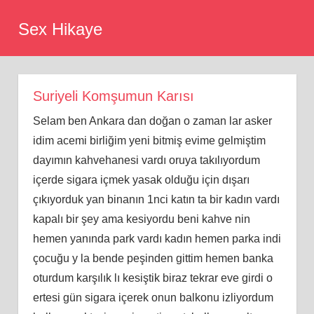
Skip
Sex Hikaye
to
content
Suriyeli Komşumun Karısı
Selam ben Ankara dan doğan o zaman lar asker
idim acemi birliğim yeni bitmiş evime gelmiştim
dayımın kahvehanesi vardı oruya takılıyordum
içerde sigara içmek yasak olduğu için dışarı
çıkıyorduk yan binanın 1nci katın ta bir kadın vardı
kapalı bir şey ama kesiyordu beni kahve nin
hemen yanında park vardı kadın hemen parka indi
çocuğu y la bende peşinden gittim hemen banka
oturdum karşılık lı kesiştik biraz tekrar eve girdi o
ertesi gün sigara içerek onun balkonu izliyordum