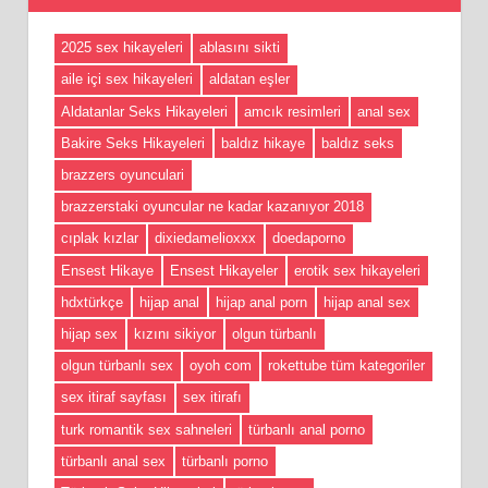
2025 sex hikayeleri
ablasını sikti
aile içi sex hikayeleri
aldatan eşler
Aldatanlar Seks Hikayeleri
amcık resimleri
anal sex
Bakire Seks Hikayeleri
baldız hikaye
baldız seks
brazzers oyunculari
brazzerstaki oyuncular ne kadar kazanıyor 2018
cıplak kızlar
dixiedamelioxxx
doedaporno
Ensest Hikaye
Ensest Hikayeler
erotik sex hikayeleri
hdxtürkçe
hijap anal
hijap anal porn
hijap anal sex
hijap sex
kızını sikiyor
olgun türbanlı
olgun türbanlı sex
oyoh com
rokettube tüm kategoriler
sex itiraf sayfası
sex itirafı
turk romantik sex sahneleri
türbanlı anal porno
türbanlı anal sex
türbanlı porno