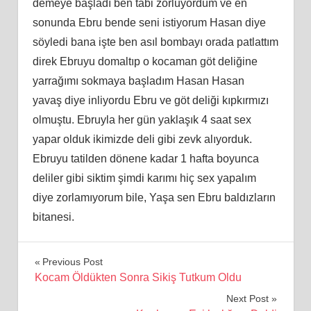
demeye başladı ben tabi zorluyordum ve en
sonunda Ebru bende seni istiyorum Hasan diye
söyledi bana işte ben asıl bombayı orada patlattım
direk Ebruyu domaltıp o kocaman göt deliğine
yarrağımı sokmaya başladım Hasan Hasan
yavaş diye inliyordu Ebru ve göt deliği kıpkırmızı
olmuştu. Ebruyla her gün yaklaşık 4 saat sex
yapar olduk ikimizde deli gibi zevk alıyorduk.
Ebruyu tatilden dönene kadar 1 hafta boyunca
deliler gibi siktim şimdi karımı hiç sex yapalım
diye zorlamıyorum bile, Yaşa sen Ebru baldızların
bitanesi.
Yazı
Previous Post
Kocam Öldükten Sonra Sikiş Tutkum Oldu
gezinmesi
Next Post