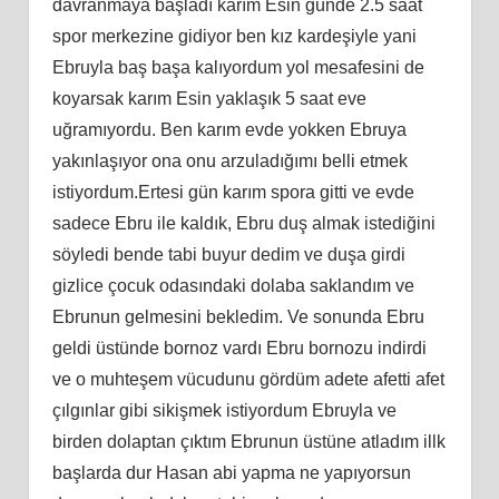
davranmaya başladı karım Esin günde 2.5 saat
spor merkezine gidiyor ben kız kardeşiyle yani
Ebruyla baş başa kalıyordum yol mesafesini de
koyarsak karım Esin yaklaşık 5 saat eve
uğramıyordu. Ben karım evde yokken Ebruya
yakınlaşıyor ona onu arzuladığımı belli etmek
istiyordum.Ertesi gün karım spora gitti ve evde
sadece Ebru ile kaldık, Ebru duş almak istediğini
söyledi bende tabi buyur dedim ve duşa girdi
gizlice çocuk odasındaki dolaba saklandım ve
Ebrunun gelmesini bekledim. Ve sonunda Ebru
geldi üstünde bornoz vardı Ebru bornozu indirdi
ve o muhteşem vücudunu gördüm adete afetti afet
çılgınlar gibi sikişmek istiyordum Ebruyla ve
birden dolaptan çıktım Ebrunun üstüne atladım illk
başlarda dur Hasan abi yapma ne yapıyorsun