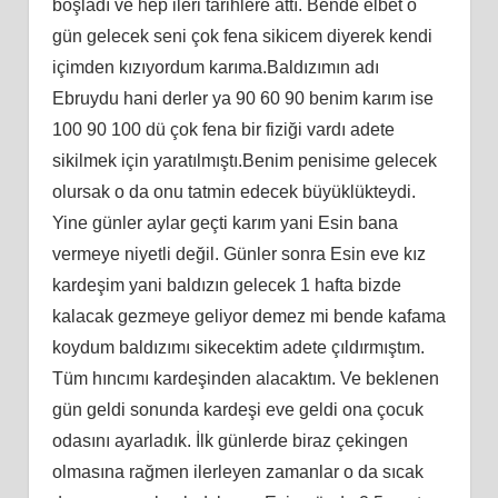
boşladı ve hep ileri tarihlere attı. Bende elbet o
gün gelecek seni çok fena sikicem diyerek kendi
içimden kızıyordum karıma.Baldızımın adı
Ebruydu hani derler ya 90 60 90 benim karım ise
100 90 100 dü çok fena bir fiziği vardı adete
sikilmek için yaratılmıştı.Benim penisime gelecek
olursak o da onu tatmin edecek büyüklükteydi.
Yine günler aylar geçti karım yani Esin bana
vermeye niyetli değil. Günler sonra Esin eve kız
kardeşim yani baldızın gelecek 1 hafta bizde
kalacak gezmeye geliyor demez mi bende kafama
koydum baldızımı sikecektim adete çıldırmıştım.
Tüm hıncımı kardeşinden alacaktım. Ve beklenen
gün geldi sonunda kardeşi eve geldi ona çocuk
odasını ayarladık. İlk günlerde biraz çekingen
olmasına rağmen ilerleyen zamanlar o da sıcak