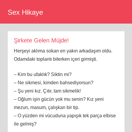
Skip
Sex Hikaye
to
content
Şirkete Gelen Müjde!
Herşeyi aklıma sokan en yakın arkadaşım oldu.
Odamdaki toplantı biterken içeri girmişti.
– Kim bu ufaklık? Siktin mi?
– Ne sikmesi, kimden bahsediyorsun?
– Şu yeni kız. Çıtır, tam sikmelik!
– Oğlum işin gücün yok mu senin? Kız yeni
mezun, masum, çalışkan bir tip.
– O yüzden mi vücuduna yapışık tek parça elbise
ile gelmiş?