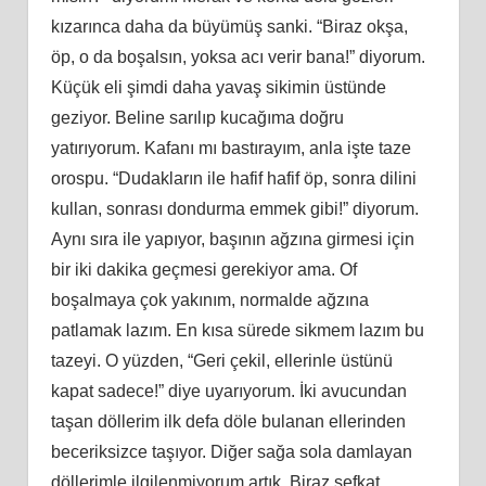
kızarınca daha da büyümüş sanki. “Biraz okşa,
öp, o da boşalsın, yoksa acı verir bana!” diyorum.
Küçük eli şimdi daha yavaş sikimin üstünde
geziyor. Beline sarılıp kucağıma doğru
yatırıyorum. Kafanı mı bastırayım, anla işte taze
orospu. “Dudakların ile hafif hafif öp, sonra dilini
kullan, sonrası dondurma emmek gibi!” diyorum.
Aynı sıra ile yapıyor, başının ağzına girmesi için
bir iki dakika geçmesi gerekiyor ama. Of
boşalmaya çok yakınım, normalde ağzına
patlamak lazım. En kısa sürede sikmem lazım bu
tazeyi. O yüzden, “Geri çekil, ellerinle üstünü
kapat sadece!” diye uyarıyorum. İki avucundan
taşan döllerim ilk defa döle bulanan ellerinden
beceriksizce taşıyor. Diğer sağa sola damlayan
döllerimle ilgilenmiyorum artık. Biraz şefkat