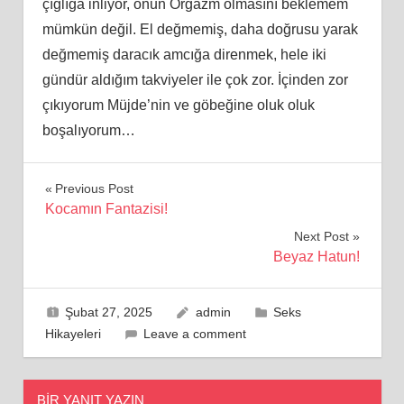
çığlığa inliyor, onun Orgazm olmasını beklemem
mümkün değil. El değmemiş, daha doğrusu yarak
değmemiş daracık amcığa direnmek, hele iki
gündür aldığım takviyeler ile çok zor. İçinden zor
çıkıyorum Müjde’nin ve göbeğine oluk oluk
boşalıyorum…
Yazı
Previous Post
Kocamın Fantazisi!
gezinmesi
Next Post
Beyaz Hatun!
Şubat 27, 2025
admin
Seks
Hikayeleri
Leave a comment
BIR YANIT YAZIN