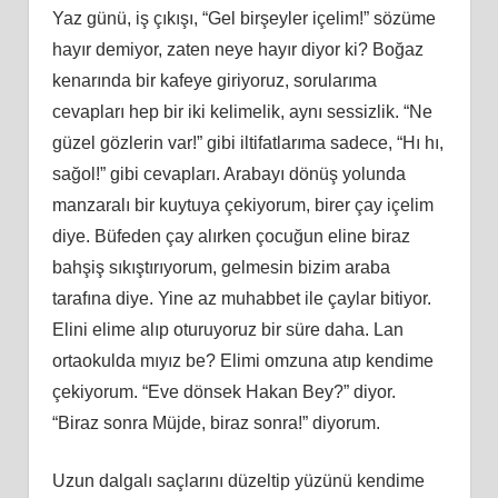
Yaz günü, iş çıkışı, “Gel birşeyler içelim!” sözüme
hayır demiyor, zaten neye hayır diyor ki? Boğaz
kenarında bir kafeye giriyoruz, sorularıma
cevapları hep bir iki kelimelik, aynı sessizlik. “Ne
güzel gözlerin var!” gibi iltifatlarıma sadece, “Hı hı,
sağol!” gibi cevapları. Arabayı dönüş yolunda
manzaralı bir kuytuya çekiyorum, birer çay içelim
diye. Büfeden çay alırken çocuğun eline biraz
bahşiş sıkıştırıyorum, gelmesin bizim araba
tarafına diye. Yine az muhabbet ile çaylar bitiyor.
Elini elime alıp oturuyoruz bir süre daha. Lan
ortaokulda mıyız be? Elimi omzuna atıp kendime
çekiyorum. “Eve dönsek Hakan Bey?” diyor.
“Biraz sonra Müjde, biraz sonra!” diyorum.
Uzun dalgalı saçlarını düzeltip yüzünü kendime