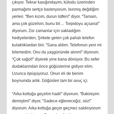
çıkıyor. Tekrar kasığındayım, külodu üzerinden
parmağımı sertçe bastırıyorum. Isınmış değdiğim
yerleri. “Ben kızım, durun lütfen!” diyor. “Tamam,
ama çok güzelsin, bunu bil… Torpidoyu açsana!”
diyorum. Zor zamanlar için sakladığım
hediyelerden, Şirkete gelen çok pahalı telefon
kulaklıklardan biri. “Sana aldım. Telefonun yeni mi
bilemedim. Onu da yaşgününde alırım!” diyorum.
“Çok sağol!” diyerek yine bana dönüyor. Bu sefer
dudaklarından önce göğüslerine gidiyor elim.
Uzunca öpüşüyoruz. Onun eli de benim
boynumda artık. Göğüsleri tam bir avuç içi.
“Arka koltuğa geçelim hadi!” diyorum. “Bakireyim
demiştim!” diyor, “Sadece eğleneceğiz, söz!”
diyorum. Arka koltuğa geçer geçmez saldırıyorum