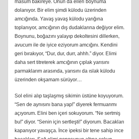
masum bakireye. Onun da elleri boynuma
dolanıyor. Bir elim şimdi külodu üzerinden
amcığında. Yavaş yavaş külodu yarığına
toplanıyor, amcığının dış dudaklarına değiyor elim.
Boynunu, boğazını yalayıp dekoltesini dillerken,
avucum ile de iyice eziyorum amcığını. Kendini
geri bırakıyor, “Dur, dur, durr, ahhh.” diyor. Elimi
daha sert titreterek amcığının çıplak yarısını
parmaklarım arasında, yarısını da ıslak külodu
üzerinden okşamam sürüyor…
Sol elini alıp taşlaşmış sikimin üstüne koyuyorum.
“Sen de aynısını bana yap!” diyerek fermuarımı
açıyorum. Elini ben içeri sokuyorum. “Ne sertmiş
bu!” diyor. “Senin için sertleşti!” diyorum. Bacakları
kapanıyor yavaşça. İnce ipeksi bir tene sahip ince