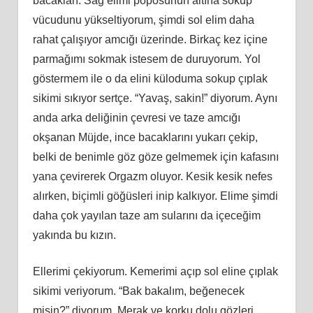
bacakları. Sağ elimi poposunun altına sokup
vücudunu yükseltiyorum, şimdi sol elim daha
rahat çalışıyor amcığı üzerinde. Birkaç kez içine
parmağımı sokmak istesem de duruyorum. Yol
göstermem ile o da elini küloduma sokup çıplak
sikimi sıkıyor sertçe. “Yavaş, sakin!” diyorum. Aynı
anda arka deliğinin çevresi ve taze amcığı
okşanan Müjde, ince bacaklarını yukarı çekip,
belki de benimle göz göze gelmemek için kafasını
yana çevirerek Orgazm oluyor. Kesik kesik nefes
alırken, biçimli göğüsleri inip kalkıyor. Elime şimdi
daha çok yayılan taze am sularını da içeceğim
yakında bu kızın.
Ellerimi çekiyorum. Kemerimi açıp sol eline çıplak
sikimi veriyorum. “Bak bakalım, beğenecek
misin?” diyorum. Merak ve korku dolu gözleri