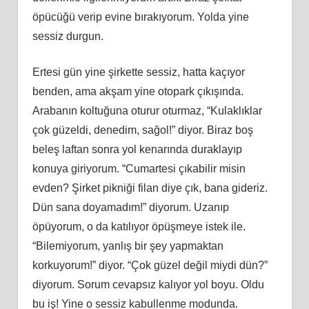
öpücüğü verip evine bırakıyorum. Yolda yine
sessiz durgun.
Ertesi gün yine şirkette sessiz, hatta kaçıyor
benden, ama akşam yine otopark çıkışında.
Arabanın koltuğuna oturur oturmaz, “Kulaklıklar
çok güzeldi, denedim, sağol!” diyor. Biraz boş
beleş laftan sonra yol kenarında duraklayıp
konuya giriyorum. “Cumartesi çıkabilir misin
evden? Şirket pikniği filan diye çık, bana gideriz.
Dün sana doyamadım!” diyorum. Uzanıp
öpüyorum, o da katılıyor öpüşmeye istek ile.
“Bilemiyorum, yanlış bir şey yapmaktan
korkuyorum!” diyor. “Çok güzel değil miydi dün?”
diyorum. Sorum cevapsız kalıyor yol boyu. Oldu
bu iş! Yine o sessiz kabullenme modunda.