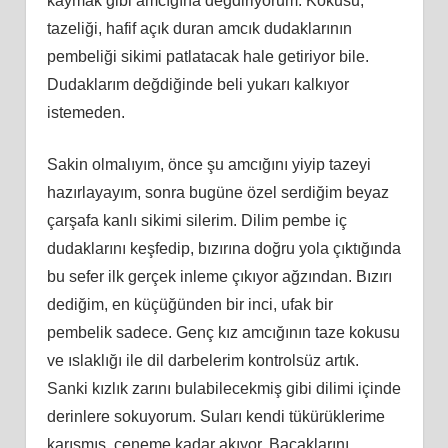
kaymak gibi amcığına değdiriyorum. Kokusu,
tazeliği, hafif açık duran amcık dudaklarının
pembeliği sikimi patlatacak hale getiriyor bile.
Dudaklarım değdiğinde beli yukarı kalkıyor
istemeden.
Sakin olmalıyım, önce şu amcığını yiyip tazeyi
hazırlayayım, sonra bugüne özel serdiğim beyaz
çarşafa kanlı sikimi silerim. Dilim pembe iç
dudaklarını keşfedip, bızırına doğru yola çıktığında
bu sefer ilk gerçek inleme çıkıyor ağzından. Bızırı
dediğim, en küçüğünden bir inci, ufak bir
pembelik sadece. Genç kız amcığının taze kokusu
ve ıslaklığı ile dil darbelerim kontrolsüz artık.
Sanki kızlık zarını bulabilecekmiş gibi dilimi içinde
derinlere sokuyorum. Suları kendi tükürüklerime
karışmış, çeneme kadar akıyor. Bacaklarını