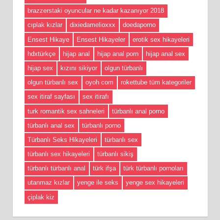
brazzerstaki oyuncular ne kadar kazanıyor 2018
cıplak kızlar
dixiedamelioxxx
doedaporno
Ensest Hikaye
Ensest Hikayeler
erotik sex hikayeleri
hdxtürkçe
hijap anal
hijap anal porn
hijap anal sex
hijap sex
kızını sikiyor
olgun türbanlı
olgun türbanlı sex
oyoh com
rokettube tüm kategoriler
sex itiraf sayfası
sex itirafı
turk romantik sex sahneleri
türbanlı anal porno
türbanlı anal sex
türbanlı porno
Türbanlı Seks Hikayeleri
türbanlı sex
türbanlı sex hikayeleri
türbanlı sikiş
türbanlı türbanlı anal
türk ifşa
türk türbanlı pornoları
utanmaz kızlar
yenge ile seks
yenge sex hikayeleri
çiplak kiz