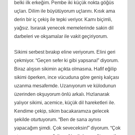
belki ilk erkeğim. Pembe iki küçük nokta göğüs
uçları. Dilim ile büyütüyorum uçlarını. Kısık ama
derin bir iç çekiş ile tepki veriyor. Karnı biçimli,
yağsız. Isırarak yenecek memelerinde sakin dil
darbeleri ve okşamalar ile vakit geçiriyorum.
Sikimi serbest bırakıp eline veriyorum. Elini geri
çekmiyor. “Geçen sefer ki gibi yapsana!” diyorum.
Biraz alışsın sikimin açıkta olmasına. Hafif eğilip
sikimi öperken, ince vücuduna göre geniş kalçası
uzanma mesafemde. Uzanıyorum ve külodunun
üzerinden okşuyorum önlü arkalı. Hızlanarak
yalıyor sikimi, acemice, küçük dil hareketleri ile.
Kendime çekip, sikim bacakaramıza gelecek
şekilde oturtuyorum. “Ben de sana aynısı
yapacağım şimdi. Çok seveceksin!” diyorum. “Çok