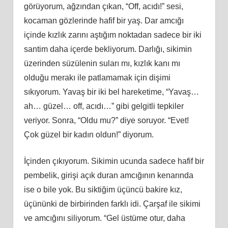
görüyorum, ağzından çıkan, “Off, acıdı!” sesi,
kocaman gözlerinde hafif bir yaş. Dar amcığı
içinde kızlık zarını aştığım noktadan sadece bir iki
santim daha içerde bekliyorum. Darlığı, sikimin
üzerinden süzülenin suları mı, kızlık kanı mı
olduğu merakı ile patlamamak için dişimi
sıkıyorum. Yavaş bir iki bel hareketime, “Yavaş…
ah… güzel… off, acıdı…” gibi gelgitli tepkiler
veriyor. Sonra, “Oldu mu?” diye soruyor. “Evet!
Çok güzel bir kadın oldun!” diyorum.
İçinden çıkıyorum. Sikimin ucunda sadece hafif bir
pembelik, girişi açık duran amcığının kenarında
ise o bile yok. Bu siktiğim üçüncü bakire kız,
üçününki de birbirinden farklı idi. Çarşaf ile sikimi
ve amcığını siliyorum. “Gel üstüme otur, daha