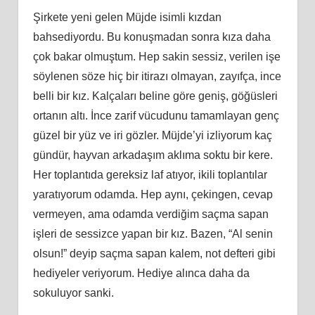
Şirkete yeni gelen Müjde isimli kızdan
bahsediyordu. Bu konuşmadan sonra kıza daha
çok bakar olmuştum. Hep sakin sessiz, verilen işe
söylenen söze hiç bir itirazı olmayan, zayıfça, ince
belli bir kız. Kalçaları beline göre geniş, göğüsleri
ortanın altı. İnce zarif vücudunu tamamlayan genç
güzel bir yüz ve iri gözler. Müjde’yi izliyorum kaç
gündür, hayvan arkadaşım aklıma soktu bir kere.
Her toplantıda gereksiz laf atıyor, ikili toplantılar
yaratıyorum odamda. Hep aynı, çekingen, cevap
vermeyen, ama odamda verdiğim saçma sapan
işleri de sessizce yapan bir kız. Bazen, “Al senin
olsun!” deyip saçma sapan kalem, not defteri gibi
hediyeler veriyorum. Hediye alınca daha da
sokuluyor sanki.