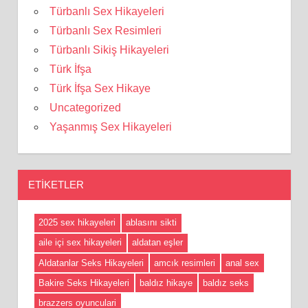
Türbanlı Sex Hikayeleri
Türbanlı Sex Resimleri
Türbanlı Sikiş Hikayeleri
Türk İfşa
Türk İfşa Sex Hikaye
Uncategorized
Yaşanmış Sex Hikayeleri
ETIKETLER
2025 sex hikayeleri
ablasını sikti
aile içi sex hikayeleri
aldatan eşler
Aldatanlar Seks Hikayeleri
amcık resimleri
anal sex
Bakire Seks Hikayeleri
baldız hikaye
baldız seks
brazzers oyunculari