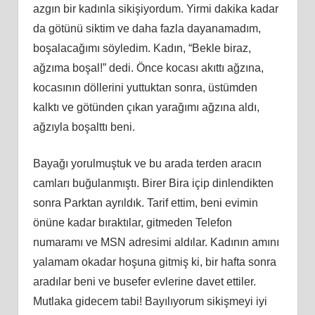
azgın bir kadınla sikişiyordum. Yirmi dakika kadar
da götünü siktim ve daha fazla dayanamadım,
boşalacağımı söyledim. Kadın, “Bekle biraz,
ağzıma boşal!” dedi. Önce kocası akıttı ağzına,
kocasının döllerini yuttuktan sonra, üstümden
kalktı ve götünden çıkan yarağımı ağzına aldı,
ağzıyla boşalttı beni.
Bayağı yorulmuştuk ve bu arada terden aracın
camları buğulanmıştı. Birer Bira içip dinlendikten
sonra Parktan ayrıldık. Tarif ettim, beni evimin
önüne kadar bıraktılar, gitmeden Telefon
numaramı ve MSN adresimi aldılar. Kadının amını
yalamam okadar hoşuna gitmiş ki, bir hafta sonra
aradılar beni ve busefer evlerine davet ettiler.
Mutlaka gidecem tabi! Bayılıyorum sikişmeyi iyi