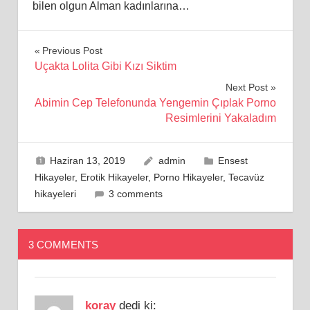
bilen olgun Alman kadınlarına…
Yazı
Previous Post
Uçakta Lolita Gibi Kızı Siktim
gezinmesi
Next Post
Abimin Cep Telefonunda Yengemin Çıplak Porno
Resimlerini Yakaladım
Haziran 13, 2019
admin
Ensest
Hikayeler
,
Erotik Hikayeler
,
Porno Hikayeler
,
Tecavüz
hikayeleri
3 comments
3 COMMENTS
koray
dedi ki: