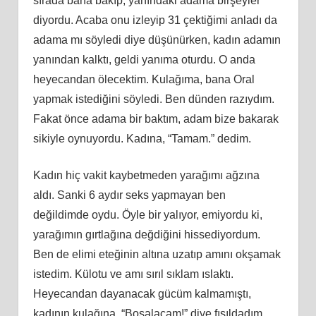
sırada bana bakıp, yanındaki adama birşeyler
diyordu. Acaba onu izleyip 31 çektiğimi anladı da
adama mı söyledi diye düşünürken, kadın adamın
yanından kalktı, geldi yanıma oturdu. O anda
heyecandan ölecektim. Kulağıma, bana Oral
yapmak istediğini söyledi. Ben dünden razıydım.
Fakat önce adama bir baktım, adam bize bakarak
sikiyle oynuyordu. Kadına, “Tamam.” dedim.
Kadın hiç vakit kaybetmeden yarağımı ağzına
aldı. Sanki 6 aydır seks yapmayan ben
değildimde oydu. Öyle bir yalıyor, emiyordu ki,
yarağımın gırtlağına değdiğini hissediyordum.
Ben de elimi eteğinin altına uzatıp amını okşamak
istedim. Külotu ve amı sırıl sıklam ıslaktı.
Heyecandan dayanacak gücüm kalmamıştı,
kadının kulağına, “Boşalacam!” diye fısıldadım.