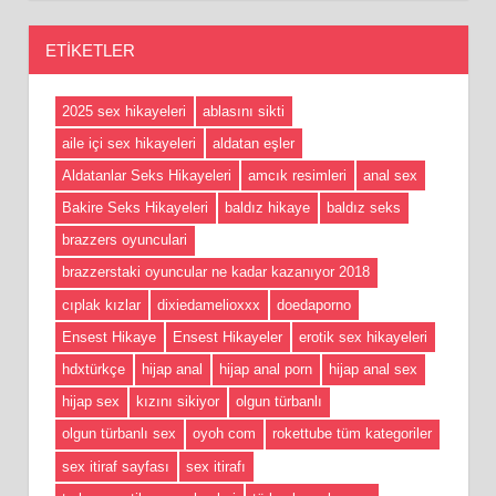
ETIKETLER
2025 sex hikayeleri
ablasını sikti
aile içi sex hikayeleri
aldatan eşler
Aldatanlar Seks Hikayeleri
amcık resimleri
anal sex
Bakire Seks Hikayeleri
baldız hikaye
baldız seks
brazzers oyunculari
brazzerstaki oyuncular ne kadar kazanıyor 2018
cıplak kızlar
dixiedamelioxxx
doedaporno
Ensest Hikaye
Ensest Hikayeler
erotik sex hikayeleri
hdxtürkçe
hijap anal
hijap anal porn
hijap anal sex
hijap sex
kızını sikiyor
olgun türbanlı
olgun türbanlı sex
oyoh com
rokettube tüm kategoriler
sex itiraf sayfası
sex itirafı