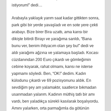
istiyorum!” dedi…
Arabayla yaklaşık yarım saat kadar gittikten sonra,
park gibi bir yerde yavaşladı ve en sote yere çekti
arabayı. Bize birer Bira uzattı, ama karısı bir
dikişte bitirdi Birayı ve yarağıma sarıldı, “Bana
bunu ver, benim ihtiyacım olan şey bu!” dedi ve
aldı yarağımı ağzına ve yalamaya başladı. Kocası
cüzdanından 200 Euro çıkardı ve gömleğimin
cebine koyarak, rahat olmamı, karısı ne isterse
yapmamı söyledi. Ben, “OK!” dedim. Kadın
külodunu çıkardı ve 69 pozisyonunu aldık. En
sevdiğim şey am yalamaktır, saatlerce bıkmadan
usanmadan yalarım. Kadının müthiş tatlı bir amı
vardı, ben yaladıkça sürekli kasılarak boşalıyordu.
Amını yalarken, orta parmağımla da götünün