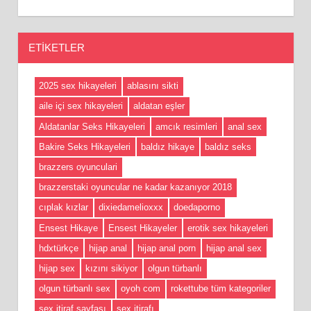
ETIKETLER
2025 sex hikayeleri
ablasını sikti
aile içi sex hikayeleri
aldatan eşler
Aldatanlar Seks Hikayeleri
amcık resimleri
anal sex
Bakire Seks Hikayeleri
baldız hikaye
baldız seks
brazzers oyunculari
brazzerstaki oyuncular ne kadar kazanıyor 2018
cıplak kızlar
dixiedamelioxxx
doedaporno
Ensest Hikaye
Ensest Hikayeler
erotik sex hikayeleri
hdxtürkçe
hijap anal
hijap anal porn
hijap anal sex
hijap sex
kızını sikiyor
olgun türbanlı
olgun türbanlı sex
oyoh com
rokettube tüm kategoriler
sex itiraf sayfası
sex itirafı