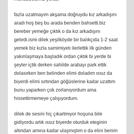
fazla uzatmayım akşama doğruydu kız arkadışını
aradı hoş beş bu arada benden bahsetti.biz
bereber yemeğe çıktık o da kız arkadışını
getırdi.ismi dilek yeşilköyde bir balıkçıda 1-2 saat
yemek biz kızla samimiyetı ilerlettik ilk günden
yakınlaşmaya başladık ordan çıktık bi yerde bi
şeyler içtik derken sahilde arabayı park ettik
dolasırken ben belinden elimi doladım ıssız da
biyerdi elimi sırtından göğüslerine kadar uzattım
bunu yaparken çok zorlanıyordum ama
hissettirmemeye çalışıyordum.
dilek de sesini hiç çıkartmıyor hoşuna bile
gidiyordu artık ıssız biyerde oturduk eteginin
altından amına kadar ulaşmıştım o da elini benim