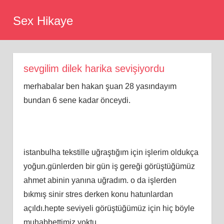
Skip
Sex Hikaye
to
content
sevgilim dilek harika sevişiyordu
merhabalar ben hakan şuan 28 yasındayım
bundan 6 sene kadar önceydi.
istanbulha tekstille uğraştığım için işlerim oldukça
yoğun.günlerden bir gün iş gereği görüştüğümüz
ahmet abinin yanına uğradım. o da işlerden
bıkmış sinir stres derken konu hatunlardan
açıldı.hepte seviyeli görüştüğümüz için hiç böyle
muhabbettimiz yoktu.