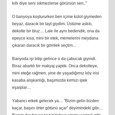
kıllı diye seni sikmezlerse görürsün sen..”
O banyoya koştururken ben içime külot giymeden
beyaz, daracık bir tayt giydim. Üstüme askılı,
dekolte bir bluz… Lale ile aynı bedendik, ona da
epeyce kısa, mini bir etek, memelerini meydana
çıkaran daracık bir gömlek seçtim…
Banyoda işi bitip gelince o da çabucak giyindi.
Biraz abartılı bir makyaj yaptık. Onca dekolteye,
mini eteğe rağmen, yine de yaşadığımız köy irisi
kasaba alışkanlığı, başımızda kırmızı ipek
eşarplar…
Yabancı erkek gelecek ya… “Bizim gelin bizden
kaçar, başını örter götünü açar” deyimindeki gibi…