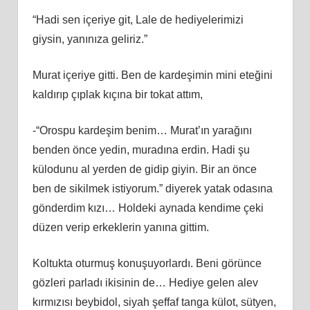
“Hadi sen içeriye git, Lale de hediyelerimizi
giysin, yanınıza geliriz.”
Murat içeriye gitti. Ben de kardeşimin mini eteğini
kaldırıp çıplak kıçına bir tokat attım,
-“Orospu kardeşim benim… Murat’ın yarağını
benden önce yedin, muradına erdin. Hadi şu
külodunu al yerden de gidip giyin. Bir an önce
ben de sikilmek istiyorum.” diyerek yatak odasına
gönderdim kızı… Holdeki aynada kendime çeki
düzen verip erkeklerin yanına gittim.
Koltukta oturmuş konuşuyorlardı. Beni görünce
gözleri parladı ikisinin de… Hediye gelen alev
kırmızısı beybidol, siyah şeffaf tanga külot, sütyen,