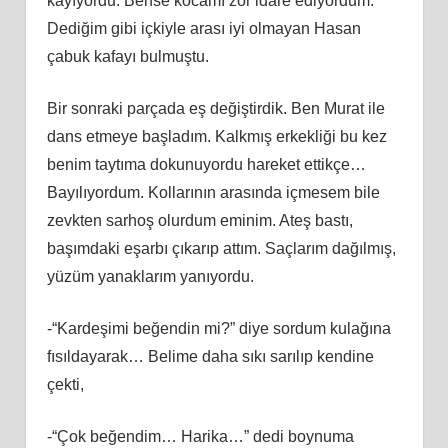
kayıyordu. Bense kocamı zor idare ediyordum.
Dediğim gibi içkiyle arası iyi olmayan Hasan
çabuk kafayı bulmuştu.
Bir sonraki parçada eş değiştirdik. Ben Murat ile
dans etmeye başladım. Kalkmış erkekliği bu kez
benim taytıma dokunuyordu hareket ettikçe…
Bayılıyordum. Kollarının arasında içmesem bile
zevkten sarhoş olurdum eminim. Ateş bastı,
başımdaki eşarbı çıkarıp attım. Saçlarım dağılmış,
yüzüm yanaklarım yanıyordu.
-“Kardeşimi beğendin mi?” diye sordum kulağına
fısıldayarak… Belime daha sıkı sarılıp kendine
çekti,
-“Çok beğendim… Harika…” dedi boynuma