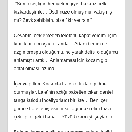
-“Senin seçtiğin hediyeleri giyer bakarız belki
kızkardeşimle… Üstümüze olmuş mu, yakışmış
mı? Zevk sahibisin, bize fikir verirsin.”
Cevabını beklemeden telefonu kapatıverdim. İçim
kıpır kıpır olmuştu bir anda… Adam benim ne
azgın orospu olduğumu, ne yarak delisi olduğumu
anlamıştır artık… Anlamaması için kocam gibi
aptal olması lazımdı.
İçeriye gittim. Kocamla Lale koltukta dip dibe
oturmuşlar, Lale’nin açtığı paketten çıkan dantel
tanga külodu inceliyorlardı birlikte… Ben içeri
girince Lale, eniştesinin kucağındaki elini hızla
çekti gibi geldi bana… Yüzü kızarmıştı şeytanın…