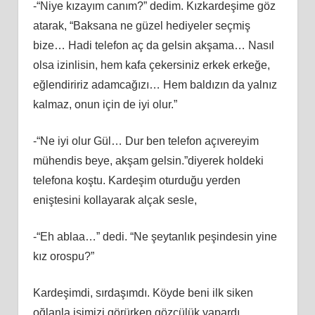
-“Niye kızayım canım?” dedim. Kızkardeşime göz
atarak, “Baksana ne güzel hediyeler seçmiş
bize… Hadi telefon aç da gelsin akşama… Nasıl
olsa izinlisin, hem kafa çekersiniz erkek erkeğe,
eğlendiririz adamcağızı… Hem baldızın da yalnız
kalmaz, onun için de iyi olur.”
-“Ne iyi olur Gül… Dur ben telefon açıvereyim
mühendis beye, akşam gelsin.”diyerek holdeki
telefona koştu. Kardeşim oturduğu yerden
eniştesini kollayarak alçak sesle,
-“Eh ablaa…” dedi. “Ne şeytanlık peşindesin yine
kız orospu?”
Kardeşimdi, sırdaşımdı. Köyde beni ilk siken
oğlanla işimizi görürken gözcülük yapardı