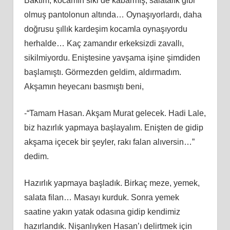
Baktım, kocamın siki de kabarmış, salatalık gibi
olmuş pantolonun altında… Oynaşıyorlardı, daha
doğrusu şıllık kardeşim kocamla oynaşıyordu
herhalde… Kaç zamandır erkeksizdi zavallı,
sikilmiyordu. Eniştesine yavşama işine şimdiden
başlamıştı. Görmezden geldim, aldırmadım.
Akşamın heyecanı basmıştı beni,
-“Tamam Hasan. Akşam Murat gelecek. Hadi Lale,
biz hazırlık yapmaya başlayalım. Enişten de gidip
akşama içecek bir şeyler, rakı falan alıversin…”
dedim.
Hazırlık yapmaya başladık. Birkaç meze, yemek,
salata filan… Masayı kurduk. Sonra yemek
saatine yakın yatak odasına gidip kendimiz
hazırlandık. Nişanlıyken Hasan’ı delirtmek için