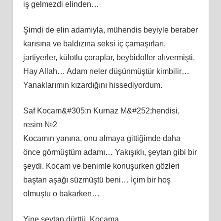
iş gelmezdi elinden…
Şimdi de elin adamıyla, mühendis beyiyle beraber
karısına ve baldızına seksi iç çamaşırları,
jartiyerler, külotlu çoraplar, beybidoller alıvermişti.
Hay Allah… Adam neler düşünmüştür kimbilir…
Yanaklarımın kızardığını hissediyordum.
Saf Kocam&#305;n Kurnaz M&#252;hendisi,
resim №2
Kocamın yanına, onu almaya gittiğimde daha
önce görmüştüm adamı… Yakışıklı, şeytan gibi bir
şeydi. Kocam ve benimle konuşurken gözleri
baştan aşağı süzmüştü beni… İçim bir hoş
olmuştu o bakarken…
Yine şeytan dürttü. Kocama,