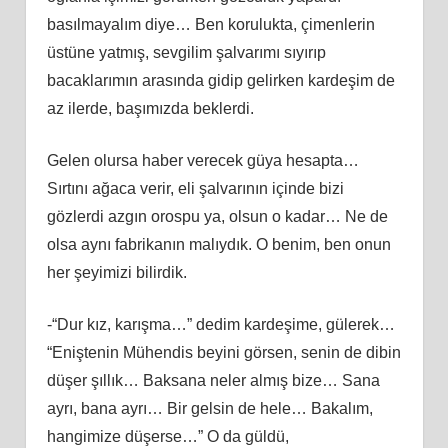
basılmayalım diye… Ben korulukta, çimenlerin
üstüne yatmış, sevgilim şalvarımı sıyırıp
bacaklarımın arasında gidip gelirken kardeşim de
az ilerde, başımızda beklerdi.
Gelen olursa haber verecek güya hesapta…
Sırtını ağaca verir, eli şalvarının içinde bizi
gözlerdi azgın orospu ya, olsun o kadar… Ne de
olsa aynı fabrikanın malıydık. O benim, ben onun
her şeyimizi bilirdik.
-“Dur kız, karışma…” dedim kardeşime, gülerek…
“Eniştenin Mühendis beyini görsen, senin de dibin
düşer şıllık… Baksana neler almış bize… Sana
ayrı, bana ayrı… Bir gelsin de hele… Bakalım,
hangimize düşerse…” O da güldü,