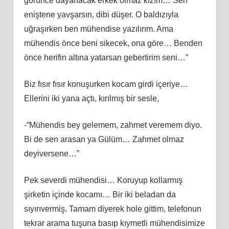
görünce dayanacak erkek olmaz kızım… Sen
eniştene yavşarsın, dibi düşer. O baldızıyla
uğraşırken ben mühendise yazılırım. Ama
mühendis önce beni sikecek, ona göre… Benden
önce herifin altına yatarsan gebertirim seni…”
Biz fısır fısır konuşurken kocam girdi içeriye…
Ellerini iki yana açtı, kırılmış bir sesle,
-“Mühendis bey gelemem, zahmet veremem diyo.
Bi de sen arasan ya Gülüm… Zahmet olmaz
deyiversene…”
Pek severdi mühendisi… Koruyup kollarmış
şirketin içinde kocamı… Bir iki beladan da
sıyırıvermiş. Tamam diyerek hole gittim, telefonun
tekrar arama tuşuna basıp kıymetli mühendisimize