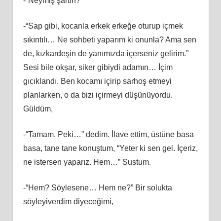
-“Neymiş şartın?”
-“Sap gibi, kocanla erkek erkeğe oturup içmek
sıkıntılı… Ne sohbeti yaparım ki onunla? Ama sen
de, kızkardeşin de yanımızda içerseniz gelirim.”
Sesi bile okşar, siker gibiydi adamın… İçim
gıcıklandı. Ben kocamı içirip sarhoş etmeyi
planlarken, o da bizi içirmeyi düşünüyordu.
Güldüm,
-“Tamam. Peki…” dedim. İlave ettim, üstüne basa
basa, tane tane konuştum, “Yeter ki sen gel. İçeriz,
ne istersen yaparız. Hem…” Sustum.
-“Hem? Söylesene… Hem ne?” Bir solukta
söyleyiverdim diyeceğimi,