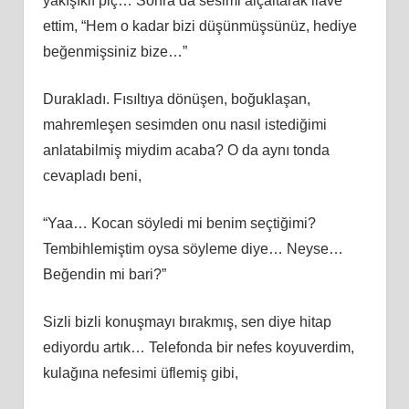
yakışıklı piç… Sonra da sesimi alçaltarak ilave
ettim, “Hem o kadar bizi düşünmüşsünüz, hediye
beğenmişsiniz bize…”
Durakladı. Fısıltıya dönüşen, boğuklaşan,
mahremleşen sesimden onu nasıl istediğimi
anlatabilmiş miydim acaba? O da aynı tonda
cevapladı beni,
“Yaa… Kocan söyledi mi benim seçtiğimi?
Tembihlemiştim oysa söyleme diye… Neyse…
Beğendin mi bari?”
Sizli bizli konuşmayı bırakmış, sen diye hitap
ediyordu artık… Telefonda bir nefes koyuverdim,
kulağına nefesimi üflemiş gibi,