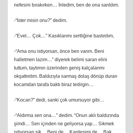
nefesini bırakırken… İnledim, ben de ona sarıldım.
-“İster misin onu?” dedim.
-“Evet… Çok…” Kasıklarımı sertliğine bastırdım,
-“Ama onu istiyorsan, önce ben varım. Beni
halletmen lazım…” diyerek belimi saran elini
tuttum, taytımın üzerinden geniş kalçalarımı
okşattırdım. Baldızıyla sarmaş dolaş dönüp duran
kocamdan tarafa baktı biraz tedirgin…
-“Kocan?” dedi, sanki çok umursuyor gibi…
-“Aldırma sen ona…” dedim. “Onun aklı baldızında
şimdi… Sen içinden ne geliyorsa yap… Sikmek
istiyorsan sik… Beni de… Kardeşimi de… Bak