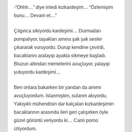
-“Ohhh…” diye inledi kızkardeşim… “Özlemişim
bunu… Devam et…”
Çılgınca sikiyordu kardeşimi… Durmadan
pompalıyor, taşakları amına şak şak sesler
çıkararak vuruyordu. Durup kendine çevirdi,
bacaklarını aralayıp ayakta sikmeye başladı.
Bluzun altından memelerini avuçluyor, yalayıp
yutuyordu kardeşimi…
Ben onlara bakarken bir yandan da amımı
avuçluyordum. Islanmıştım, sularım akıyordu.
Yakışıklı mühendisin dar kalçaları kızkardeşimin
bacaklarının arasında ileri geri çalışırken öyle
güzel görüntü veriyordu ki… Canlı porno
izliyordum.