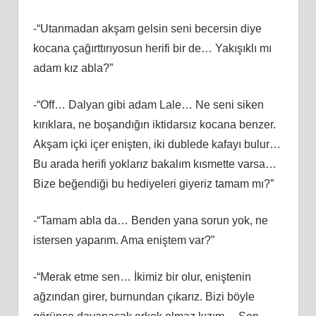
-“Utanmadan akşam gelsin seni becersin diye
kocana çağırttırıyosun herifi bir de… Yakışıklı mı
adam kız abla?”
-“Off… Dalyan gibi adam Lale… Ne seni siken
kırıklara, ne boşandığın iktidarsız kocana benzer.
Akşam içki içer enişten, iki dublede kafayı bulur…
Bu arada herifi yoklarız bakalım kısmette varsa…
Bize beğendiği bu hediyeleri giyeriz tamam mı?”
-“Tamam abla da… Benden yana sorun yok, ne
istersen yaparım. Ama eniştem var?”
-“Merak etme sen… İkimiz bir olur, eniştenin
ağzından girer, burnundan çıkarız. Bizi böyle