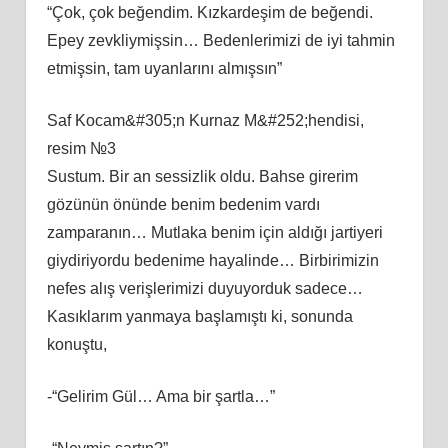
“Çok, çok beğendim. Kızkardeşim de beğendi.
Epey zevkliymişsin… Bedenlerimizi de iyi tahmin
etmişsin, tam uyanlarını almışsın”
Saf Kocam&#305;n Kurnaz M&#252;hendisi,
resim №3
Sustum. Bir an sessizlik oldu. Bahse girerim
gözünün önünde benim bedenim vardı
zamparanın… Mutlaka benim için aldığı jartiyeri
giydiriyordu bedenime hayalinde… Birbirimizin
nefes alış verişlerimizi duyuyorduk sadece…
Kasıklarım yanmaya başlamıştı ki, sonunda
konuştu,
-“Gelirim Gül… Ama bir şartla…”