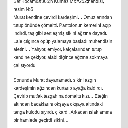
Saf Kocam&#305;n Kurnaz M&#252;hendisi,
resim №5
Murat kendine çevirdi kardeşimi… Omuzlarından
tutup önünde çömeltti. Pantolonun kemerini açıp
indirdi, taş gibi sertleşmiş sikini ağzına dayadı.
Lale çılgınca öpüp yalamaya başladı mühendisin
aletini… Yalıyor, emiyor, kalçalarından tutup
kendine çekiyor, alabildiğince ağzına sokmaya
çalışıyordu.
Sonunda Murat dayanamadı, sikini azgın
kardeşimin ağzından kurtarıp ayağa kaldırdı.
Çevirip mutfak tezgahına domalttı kızı… Eteğin
altından bacaklarını okşaya okşaya altındaki
tanga külodu sıyırdı, çıkardı. Arkadan ıslak amına
bir hamlede geçirdi sikini…