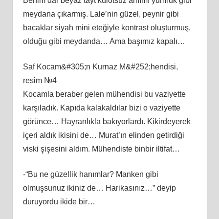
Benim dar beyaz tayt külotsuz amımı yumruk gibi
meydana çıkarmış. Lale’nin güzel, peynir gibi
bacaklar siyah mini eteğiyle kontrast oluşturmuş,
olduğu gibi meydanda… Ama başımız kapalı…
Saf Kocam&#305;n Kurnaz M&#252;hendisi,
resim №4
Kocamla beraber gelen mühendisi bu vaziyette
karşıladık. Kapıda kalakaldılar bizi o vaziyette
görünce… Hayranlıkla bakıyorlardı. Kikirdeyerek
içeri aldık ikisini de… Murat’ın elinden getirdiği
viski şişesini aldım. Mühendiste binbir iltifat…
-“Bu ne güzellik hanımlar? Manken gibi
olmuşsunuz ikiniz de… Harikasınız…” deyip
duruyordu ikide bir…