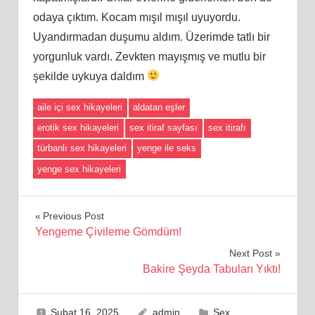
odaya çıktım. Kocam mışıl mışıl uyuyordu.
Uyandırmadan duşumu aldım. Üzerimde tatlı bir
yorgunluk vardı. Zevkten mayışmış ve mutlu bir
şekilde uykuya daldım
aile içi sex hikayeleri
aldatan eşler
erotik sex hikayeleri
sex itiraf sayfası
sex itirafı
türbanlı sex hikayeleri
yenge ile seks
yenge sex hikayeleri
Yazı
Previous Post
Yengeme Çivileme Gömdüm!
gezinmesi
Next Post
Bakire Şeyda Tabuları Yıktı!
Şubat 16, 2025
admin
Sex