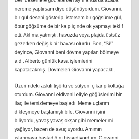
Ben desenlere göz atarken aynı anda da acaba
nereme yaptırsam diye düşünüyordum. Giovanni,
bir gül deseni gösterip, istersem bir göğsüme gül,
öbür göğsüme de bir kalp içinde ok yapmayı teklif
etti. Aklıma yatmıştı, havuzda veya plajda üstsüz
gezerken değişik bir havası olurdu. Ben, “Si!”
deyince, Giovanni beni dövme yapılan bölmeye
aldı. Alberto günlük kasa işlemlerini
kapatacakmış. Dövmeleri Giovanni yapacaktı.
Üzerimdeki askılı tişörtü ve sütyeni çıkarıp koltuğa
oturdum. Giovanni eldivenli eliyle göğüslerimi bir
ilaç ile temizlemeye başladı. Meme uçlarım
dikleşmeye başlamıştı bile. Giovanni işini
biliyordu, yavaş yavaş okşar gibi memelerimi
yağlıyor, bazen de avuçluyordu. Amımın
ıslanmaya başladığını hissediyordum. Giovanni