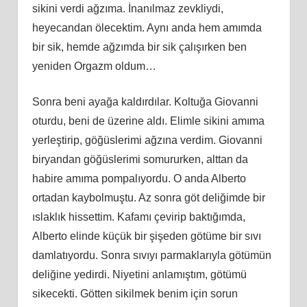
sikini verdi ağzıma. İnanılmaz zevkliydi,
heyecandan ölecektim. Aynı anda hem amımda
bir sik, hemde ağzımda bir sik çalışırken ben
yeniden Orgazm oldum…
Sonra beni ayağa kaldırdılar. Koltuğa Giovanni
oturdu, beni de üzerine aldı. Elimle sikini amıma
yerleştirip, göğüslerimi ağzına verdim. Giovanni
biryandan göğüslerimi somururken, alttan da
habire amıma pompalıyordu. O anda Alberto
ortadan kaybolmuştu. Az sonra göt deliğimde bir
ıslaklık hissettim. Kafamı çevirip baktığımda,
Alberto elinde küçük bir şişeden götüme bir sıvı
damlatıyordu. Sonra sıvıyı parmaklarıyla götümün
deliğine yedirdi. Niyetini anlamıştım, götümü
sikecekti. Götten sikilmek benim için sorun