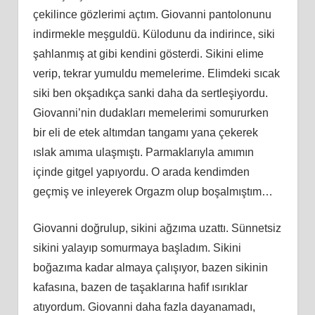
çekilince gözlerimi açtım. Giovanni pantolonunu
indirmekle meşguldü. Külodunu da indirince, siki
şahlanmış at gibi kendini gösterdi. Sikini elime
verip, tekrar yumuldu memelerime. Elimdeki sıcak
siki ben okşadıkça sanki daha da sertleşiyordu.
Giovanni’nin dudakları memelerimi somururken
bir eli de etek altımdan tangamı yana çekerek
ıslak amıma ulaşmıştı. Parmaklarıyla amımın
içinde gitgel yapıyordu. O arada kendimden
geçmiş ve inleyerek Orgazm olup boşalmıştım…
Giovanni doğrulup, sikini ağzıma uzattı. Sünnetsiz
sikini yalayıp somurmaya başladım. Sikini
boğazıma kadar almaya çalışıyor, bazen sikinin
kafasına, bazen de taşaklarına hafif ısırıklar
atıyordum. Giovanni daha fazla dayanamadı,