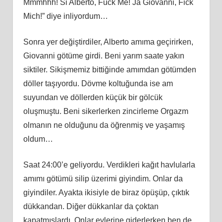
Mmmhhh! Si Alberto, Fuck Me! Ja Giovanni, Fick
Mich!” diye inliyordum…
Sonra yer değiştirdiler, Alberto amıma geçirirken,
Giovanni götüme girdi. Beni yarım saate yakın
siktiler. Sikişmemiz bittiğinde amımdan götümden
döller taşıyordu. Dövme koltuğunda ise am
suyundan ve döllerden küçük bir gölcük
oluşmuştu. Beni sikerlerken zincirleme Orgazm
olmanın ne olduğunu da öğrenmiş ve yaşamış
oldum…
Saat 24:00’e geliyordu. Verdikleri kağıt havlularla
amımı götümü silip üzerimi giyindim. Onlar da
giyindiler. Ayakta ikisiyle de biraz öpüşüp, çıktık
dükkandan. Diğer dükkanlar da çoktan
kapatmışlardı. Onlar evlerine giderlerken ben de