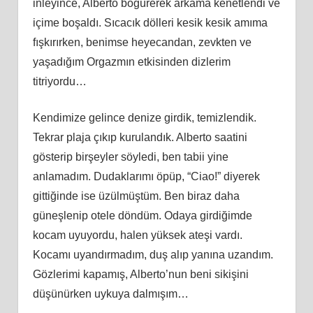
inleyince, Alberto böğürerek arkama kenetlendi ve
içime boşaldı. Sıcacık dölleri kesik kesik amıma
fışkırırken, benimse heyecandan, zevkten ve
yaşadığım Orgazmın etkisinden dizlerim
titriyordu…
Kendimize gelince denize girdik, temizlendik.
Tekrar plaja çıkıp kurulandık. Alberto saatini
gösterip birşeyler söyledi, ben tabii yine
anlamadım. Dudaklarımı öpüp, “Ciao!” diyerek
gittiğinde ise üzülmüştüm. Ben biraz daha
güneşlenip otele döndüm. Odaya girdiğimde
kocam uyuyordu, halen yüksek ateşi vardı.
Kocamı uyandırmadım, duş alıp yanına uzandım.
Gözlerimi kapamış, Alberto’nun beni sikişini
düşünürken uykuya dalmışım…