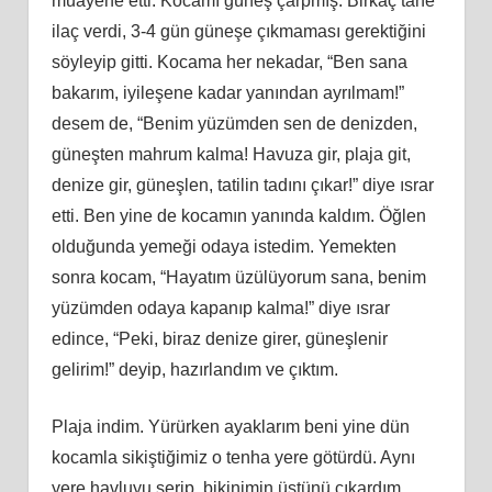
muayene etti. Kocamı güneş çarpmış. Birkaç tane
ilaç verdi, 3-4 gün güneşe çıkmaması gerektiğini
söyleyip gitti. Kocama her nekadar, “Ben sana
bakarım, iyileşene kadar yanından ayrılmam!”
desem de, “Benim yüzümden sen de denizden,
güneşten mahrum kalma! Havuza gir, plaja git,
denize gir, güneşlen, tatilin tadını çıkar!” diye ısrar
etti. Ben yine de kocamın yanında kaldım. Öğlen
olduğunda yemeği odaya istedim. Yemekten
sonra kocam, “Hayatım üzülüyorum sana, benim
yüzümden odaya kapanıp kalma!” diye ısrar
edince, “Peki, biraz denize girer, güneşlenir
gelirim!” deyip, hazırlandım ve çıktım.
Plaja indim. Yürürken ayaklarım beni yine dün
kocamla sikiştiğimiz o tenha yere götürdü. Aynı
yere havluyu serip, bikinimin üstünü çıkardım.