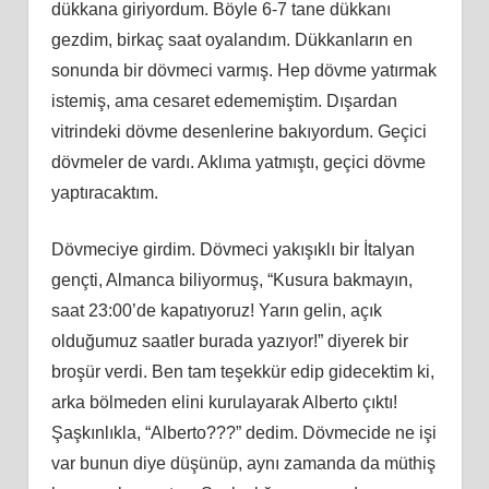
dükkana giriyordum. Böyle 6-7 tane dükkanı
gezdim, birkaç saat oyalandım. Dükkanların en
sonunda bir dövmeci varmış. Hep dövme yatırmak
istemiş, ama cesaret edememiştim. Dışardan
vitrindeki dövme desenlerine bakıyordum. Geçici
dövmeler de vardı. Aklıma yatmıştı, geçici dövme
yaptıracaktım.
Dövmeciye girdim. Dövmeci yakışıklı bir İtalyan
gençti, Almanca biliyormuş, “Kusura bakmayın,
saat 23:00’de kapatıyoruz! Yarın gelin, açık
olduğumuz saatler burada yazıyor!” diyerek bir
broşür verdi. Ben tam teşekkür edip gidecektim ki,
arka bölmeden elini kurulayarak Alberto çıktı!
Şaşkınlıkla, “Alberto???” dedim. Dövmecide ne işi
var bunun diye düşünüp, aynı zamanda da müthiş