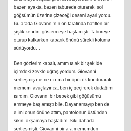
bazen ayakta, bazen taburede oturarak, sol
göğsümün üzerine çizeceği deseni ayarlıyordu.
Bu arada Giovanni’nin ön tarafında hafiften bir
şişlik kendini göstermeye başlamıştı. Tabureye
oturup kalkarken kabarık önünü sürekli koluma
sürtüyordu…
Ben gözlerim kapalı, amım ıslak bir şekilde
içimdeki zevkle uğraşıyordum. Giovanni
sertleşmiş meme ucuma bir öpücük kondurarak
mememi avuçlayınca, ben iç geçirerek dudağımı
ısırdım. Giovanni bir bebek gibi göğüsümü
emmeye başlamıştı bile. Dayanamayıp ben de
elimi onun önüne attım, pantolonun üstünden
sikini okşamaya başladım. Siki dahada
sertleşmişti. Giovanni bir ara mememden