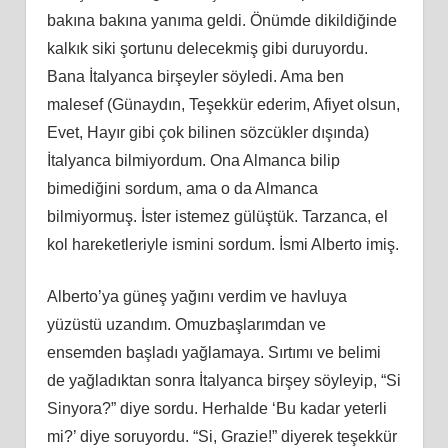
bakına bakına yanıma geldi. Önümde dikildiğinde
kalkık siki şortunu delecekmiş gibi duruyordu.
Bana İtalyanca birşeyler söyledi. Ama ben
malesef (Günaydın, Teşekkür ederim, Afiyet olsun,
Evet, Hayır gibi çok bilinen sözcükler dışında)
İtalyanca bilmiyordum. Ona Almanca bilip
bimediğini sordum, ama o da Almanca
bilmiyormuş. İster istemez gülüştük. Tarzanca, el
kol hareketleriyle ismini sordum. İsmi Alberto imiş.
Alberto’ya güneş yağını verdim ve havluya
yüzüstü uzandım. Omuzbaşlarımdan ve
ensemden başladı yağlamaya. Sırtımı ve belimi
de yağladıktan sonra İtalyanca birşey söyleyip, “Si
Sinyora?” diye sordu. Herhalde ‘Bu kadar yeterli
mi?’ diye soruyordu. “Si, Grazie!” diyerek teşekkür