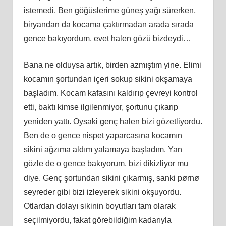
istemedi. Ben göğüslerime güneş yağı sürerken,
biryandan da kocama çaktırmadan arada sırada
gence bakıyordum, evet halen gözü bizdeydi…
Bana ne olduysa artık, birden azmıştım yine. Elimi
kocamın şortundan içeri sokup sikini okşamaya
başladım. Kocam kafasını kaldırıp çevreyi kontrol
etti, baktı kimse ilgilenmiyor, şortunu çıkarıp
yeniden yattı. Oysaki genç halen bizi gözetliyordu.
Ben de o gence nispet yaparcasına kocamın
sikini ağzıma aldım yalamaya başladım. Yan
gözle de o gence bakıyorum, bizi dikizliyor mu
diye. Genç şortundan sikini çıkarmış, sanki pørnø
seyreder gibi bizi izleyerek sikini okşuyordu.
Otlardan dolayı sikinin boyutları tam olarak
seçilmiyordu, fakat görebildiğim kadarıyla