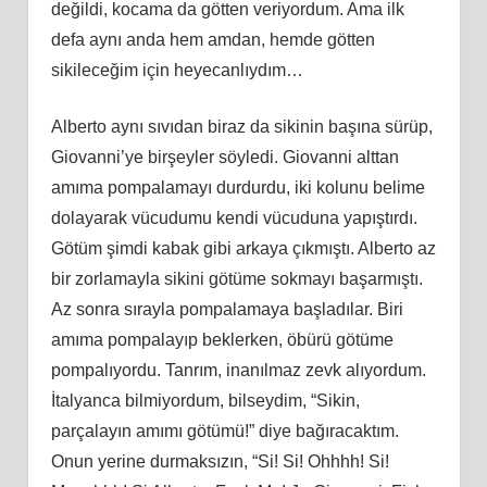
değildi, kocama da götten veriyordum. Ama ilk
defa aynı anda hem amdan, hemde götten
sikileceğim için heyecanlıydım…
Alberto aynı sıvıdan biraz da sikinin başına sürüp,
Giovanni’ye birşeyler söyledi. Giovanni alttan
amıma pompalamayı durdurdu, iki kolunu belime
dolayarak vücudumu kendi vücuduna yapıştırdı.
Götüm şimdi kabak gibi arkaya çıkmıştı. Alberto az
bir zorlamayla sikini götüme sokmayı başarmıştı.
Az sonra sırayla pompalamaya başladılar. Biri
amıma pompalayıp beklerken, öbürü götüme
pompalıyordu. Tanrım, inanılmaz zevk alıyordum.
İtalyanca bilmiyordum, bilseydim, “Sikin,
parçalayın amımı götümü!” diye bağıracaktım.
Onun yerine durmaksızın, “Si! Si! Ohhhh! Si!