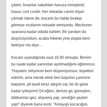
çıktım. İnsanlar sabahtan havuza inmişlerdi,
havuz cıvıl cıvıldı. Her nekadar canım dışarı
çıkmak istese de, kocamı bu halde bırakıp
gitmeye vicdanım müsade etmiyordu. Mecburen
uyanana kadar odada kaldım. Bir yandan da
düşünüyordum, acaba Alberto yine plajda beni
bekliyor mu diye…
Kocam uyandığında saat 16:30 olmuştu. Benim
bu saate kadar yanından ayrılmadığımı öğrenince,
“Hayatım, biliyorum beni düşünüyorsun, teşekkür
ederim, ama merak etme ben başımın çaresine
bakarım, alt tarafı biraz ateşim var, bir iki güne
kadar iyileşirim! Git eğlen, denize gir, güneşlen,
dükkanları gez, alışveriş yap, sevdiğin şeyleri
yap!” diyerek bana kızdı. “Anlayışlı kocacığım,