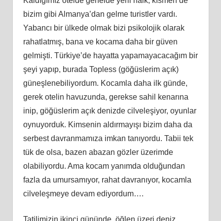
Kaldığımız otelde genelde yerli halk, kısmen de
bizim gibi Almanya’dan gelme turistler vardı.
Yabancı bir ülkede olmak bizi psikolojik olarak
rahatlatmış, bana ve kocama daha bir güven
gelmişti. Türkiye’de hayatta yapamayacacağım bir
şeyi yapıp, burada Topless (göğüslerim açık)
güneşlenebiliyordum. Kocamla daha ilk günde,
gerek otelin havuzunda, gerekse sahil kenarına
inip, göğüslerim açık denizde cilveleşiyor, oyunlar
oynuyorduk. Kimsenin aldırmayışı bizim daha da
serbest davranmamıza imkan tanıyordu. Tabii tek
tük de olsa, bazen abazan gözler üzerimde
olabiliyordu. Ama kocam yanımda olduğundan
fazla da umursamıyor, rahat davranıyor, kocamla
cilveleşmeye devam ediyordum….
Tatilimizin ikinci gününde, öğlen üzeri deniz