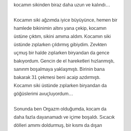
kocamın sikinden biraz daha uzun ve kalındı…
Kocamın siki ağzımda iyice büyüyünce, hemen bir
hamlede bikinimin altını yana çekip, kocamın
üstüne çıktım, sikini amıma aldım. Kocamın siki
üstünde zıplarken çıldırmış gibiydim. Zevkten
uçmuş bir halde zıplarken biryandan da gence
bakıyordum. Gencin de el hareketleri hızlanmıştı,
sanırım boşalmaya yaklaşmıştı. Birinin bana
bakarak 31 çekmesi beni acaip azdırmıştı.
Kocamın siki üstünde zıplarken biryandan da
göğüslerimi avuçluyordum…
Sonunda ben Orgazm olduğumda, kocam da
daha fazla dayanamadı ve içime boşaldı. Sıcacık
dölleri amımı doldurmuş, bir kısmı da dışarı