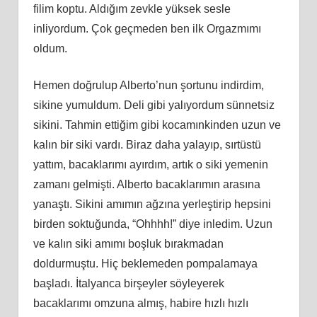
filim koptu. Aldığım zevkle yüksek sesle
inliyordum. Çok geçmeden ben ilk Orgazmımı
oldum.
Hemen doğrulup Alberto’nun şortunu indirdim,
sikine yumuldum. Deli gibi yalıyordum sünnetsiz
sikini. Tahmin ettiğim gibi kocamınkinden uzun ve
kalın bir siki vardı. Biraz daha yalayıp, sırtüstü
yattım, bacaklarımı ayırdım, artık o siki yemenin
zamanı gelmişti. Alberto bacaklarımın arasına
yanaştı. Sikini amımın ağzına yerleştirip hepsini
birden soktuğunda, “Ohhhh!” diye inledim. Uzun
ve kalın siki amımı boşluk bırakmadan
doldurmuştu. Hiç beklemeden pompalamaya
başladı. İtalyanca birşeyler söyleyerek
bacaklarımı omzuna almış, habire hızlı hızlı