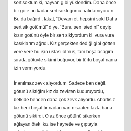
sert soktum
ki
, hayvan gibi yüklendim. Daha önce
bir göte bu kadar sert soktuğumu hatırlamıyorum.
Bu da bağırdı, fakat, “Devam et, hepsini sok! Daha
sert sik götümü!” diye. “Bunu sen istedin!” deyip
kızın götünü öyle bir sert sikiyordum
ki
, vura vura
kasıklarım ağrıdı. Kız gerçekten dediği gibi götten
vere vere bu işin ustası olmuş, tam boşalacağım
sırada götüyle sikimi boğuyor, bir türlü boşalmama
izin vermiyordu.
İnanılmaz zevk alıyordum. Sadece ben değil,
götünü siktiğim kız da zevkten kuduruyordu,
belkide benden daha çok zevk alıyordu. Abartısız
kız beni boşalttırmadan yarım saaten fazla bana
götünü siktirdi. O az önce götünü sikerken
ağlayan öteki kız ise hayretle ve gıptayla