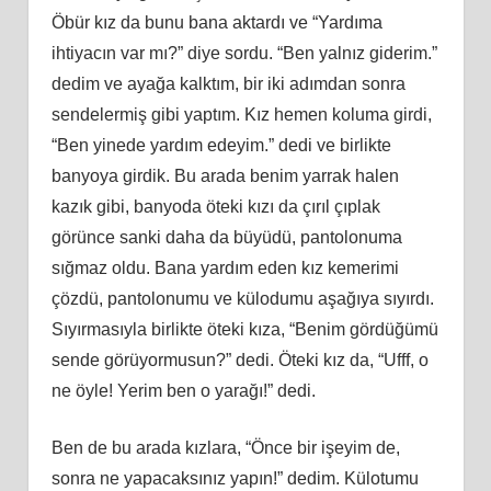
Öbür kız da bunu bana aktardı ve “Yardıma
ihtiyacın var mı?” diye sordu. “Ben yalnız giderim.”
dedim ve ayağa kalktım, bir iki adımdan sonra
sendelermiş gibi yaptım. Kız hemen koluma girdi,
“Ben yinede yardım edeyim.” dedi ve birlikte
banyoya girdik. Bu arada benim yarrak halen
kazık gibi, banyoda öteki kızı da çırıl çıplak
görünce sanki daha da büyüdü, pantolonuma
sığmaz oldu. Bana yardım eden kız kemerimi
çözdü, pantolonumu ve külodumu aşağıya sıyırdı.
Sıyırmasıyla birlikte öteki kıza, “Benim gördüğümü
sende görüyormusun?” dedi. Öteki kız da, “Ufff, o
ne öyle! Yerim ben o yarağı!” dedi.
Ben de bu arada kızlara, “Önce bir işeyim de,
sonra ne yapacaksınız yapın!” dedim. Külotumu