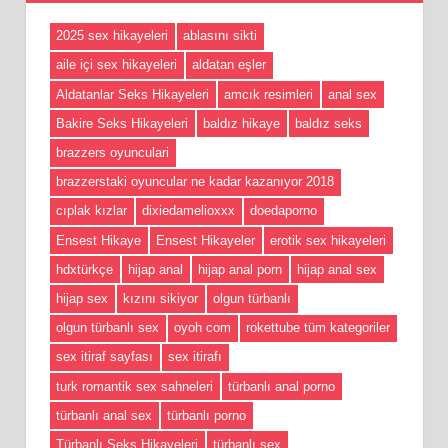
2025 sex hikayeleri
ablasını sikti
aile içi sex hikayeleri
aldatan eşler
Aldatanlar Seks Hikayeleri
amcık resimleri
anal sex
Bakire Seks Hikayeleri
baldız hikaye
baldız seks
brazzers oyunculari
brazzerstaki oyuncular ne kadar kazanıyor 2018
cıplak kızlar
dixiedamelioxxx
doedaporno
Ensest Hikaye
Ensest Hikayeler
erotik sex hikayeleri
hdxtürkçe
hijap anal
hijap anal porn
hijap anal sex
hijap sex
kızını sikiyor
olgun türbanlı
olgun türbanlı sex
oyoh com
rokettube tüm kategoriler
sex itiraf sayfası
sex itirafı
turk romantik sex sahneleri
türbanlı anal porno
türbanlı anal sex
türbanlı porno
Türbanlı Seks Hikayeleri
türbanlı sex