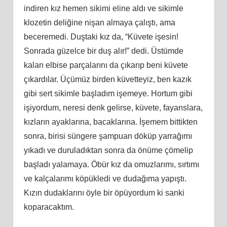
indiren kız hemen sikimi eline aldı ve sikimle
klozetin deliğ
ine
nişan almaya çalıştı, ama
beceremedi. Duştaki kız da, “Küvete işesin!
Sonrada güzelce bir duş alır!” dedi. Üstümde
kalan elbise parçalarını da çıkarıp beni küvete
çıkardılar. Üçümüz birden küvetteyiz, ben kazık
gibi sert sikimle başladım işemeye. Hortum gibi
işiyordum, neresi denk gelirse, küvete, fayanslara,
kızların ayaklarına, bacaklarına. İş
emem
bittikten
sonra, birisi süngere şampuan döküp yarrağımı
yıkadı ve duruladıktan sonra da önüme çömelip
başladı yalamaya. Öbür kız da omuzlarımı, sırtımı
ve kalçalarımı köpükledi ve dudağıma yapıştı.
Kızın dudaklarını öyle bir öpüyordum
ki
sanki
koparacaktım.