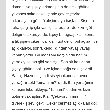
alışık kız mutfaktan boş bir şişe
getirdi.
Arkadaşını
domalttı ve şişeyi arkadaşının daracık götüne
yavaşça soka soka, içinde çevire çevire,
arkadaşının götünü alıştırmaya başladı. Ş
i
şenin
rahatça girip çıkması için arada bir de kızın göt
deliğine tükürüyordu. Epey bir uğraştıktan sonra
artık şişeyi çıkarınca, kızın göt deliği birkaç saniye
açık
kal
ıyor, sonra kendiliğinden yavaş yavaş
kapanıyordu. Bu manzara karşısında benim
yarrak yine taş gibi sertleşti. Son bir kez daha
şişeyi götüne soktu ve içinde sağa sola çevirdi.
Bana, “Hazır ol, şimdi şişeyi çıkarınca, hemen
yarrağını sok! Tamam mı?” dedi. Ben yarrağımın
kafasını tükürükleyip, “Tamam!” dedim ve kızın
götüne yaklaştım. Kız, “Çekiyorummmmm!”
diyerek şişeyi çekti. Çeker çekmez açık kalan göt