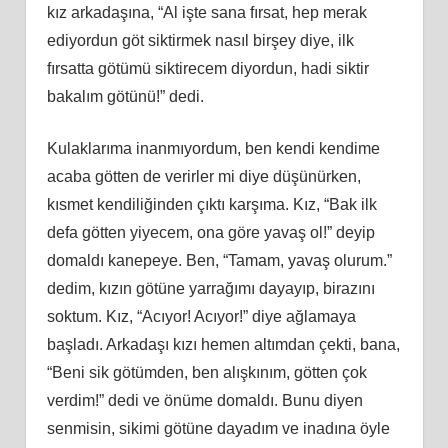
kız arkadaşına, “Al işte sana fırsat, hep merak
ediyordun göt siktirmek nasıl birşey diye, ilk
fırsatta götümü siktirecem diyordun, hadi siktir
bakalım götünü!” dedi.
Kulaklarıma inanmıyordum, ben kendi kendime
acaba götten de verirler mi diye düşünürken,
kısmet kendiliğinden çıktı karşıma. Kız, “Bak ilk
defa götten yiyecem, ona göre yavaş ol!” deyip
domaldı kanepeye.
Ben,
“Tamam, yavaş olurum.”
dedim, kızın götüne yarrağımı dayayıp, birazını
soktum. Kız, “Acıyor! Acıyor!” diye ağlamaya
başladı. Arkadaşı kızı hemen altımdan çekti, bana,
“Beni sik götümden, ben alışkınım, götten çok
verdim!” dedi ve önüme domaldı. Bunu diyen
senmisin, sikimi götüne dayadım ve inadına öyle