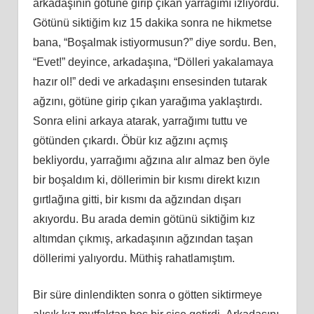
arkadaşının götüne girip çıkan yarrağımı izliyordu.
Götünü siktiğim kız 15 dakika sonra ne hikmetse
bana, “Boşalmak istiyormusun?” diye sordu. Ben,
“Evet!” deyince, arkadaşına, “Dölleri yakalamaya
hazır ol!” dedi ve arkadaşını ensesinden tutarak
ağzını, götüne girip çıkan yarağıma yaklaştırdı.
Sonra elini arkaya atarak, yarrağımı tuttu ve
götünden çıkardı. Öbür kız ağzını açmış
bekliyordu, yarrağımı ağzına alır almaz ben öyle
bir boşaldım
ki
, döllerimin bir kısmı direkt kızın
gırtlağına gitti, bir kısmı da ağzından dışarı
akıyordu. Bu arada demin götünü siktiğim kız
altımdan çıkmış, arkadaşının ağzından taşan
döllerimi yalıyordu. Müthiş rahatlamıştım.
Bir süre dinlendikten sonra o götten siktirmeye