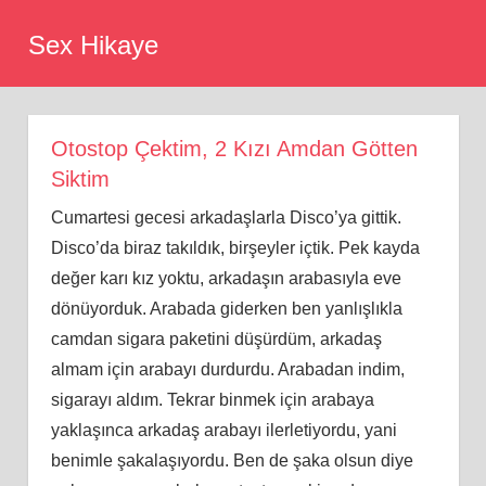
Skip
Sex Hikaye
to
content
Otostop Çektim, 2 Kızı Amdan Götten
Siktim
Cumartesi gecesi arkadaşlarla Disco’ya gittik.
Disco’da biraz takıldık, birşeyler içtik. Pek kayda
değer karı kız yoktu, arkadaşın arabasıyla eve
dönüyorduk. Arabada giderken ben yanlışlıkla
camdan sigara paketini düşürdüm, arkadaş
almam için arabayı durdurdu. Arabadan indim,
sigarayı aldım. Tekrar binmek için arabaya
yaklaşınca arkadaş arabayı ilerletiyordu, yani
benimle şakalaşıyordu. Ben de şaka olsun diye