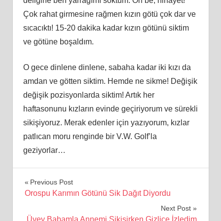
deliğine
ben
yarrağımı soktum. Oh be, nihayet!
Çok rahat girmesine rağmen kızın götü çok dar ve
sıcacıktı! 15-20 dakika kadar kızın götünü siktim
ve götüne boşaldım.
O gece dinlene dinlene, sabaha kadar iki kızı da
amdan ve götten siktim. Hemde ne sikme! Değişik
değişik pozisyonlarda siktim! Artık her
haftasonunu kızların evinde geçiriyorum ve sürekli
sikişiyoruz. Merak edenler için yazıyorum, kızlar
patlıcan moru renginde bir V.W. Golf’la
geziyorlar…
Yazı
Previous Post
Orospu Karımın Götünü Sik Dağıt Diyordu
gezinmesi
Next Post
Üvey Babamla Annemi Sikişirken Gizlice İzledim