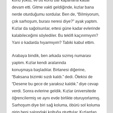
konu yoktu, ve bu konu bar kapanana kadar
devam etti. Gitme vakti geldiğinde, kızlar bana
nerde oturduğumu sordular. Ben de, “Bilmiyorum,
çok sarhoşum, burası neresi diye?” ayak yaptım.
Kızlar da sağolsunlar, ertesi güne kadar evlerinde
kalabileceğimi söylediler. Bu teklifi kaçırırmıyım?
Yani o kadarda hıyarmıyım? Tabiki kabul ettim.
Arabaya bindik, ben arkada sızmış numarası
yaptım. Kızlar kendi aralarında
konuş
maya
başladılar. Birtanesi diğerine,
“Baksana bizimki sızdı kaldı.” dedi. Ötekisi de
“Desene bu gece de yaraksız kaldık.” diye cevap
verdi. Sonra evlerine geldik. Kızlar üniversitede
öğrencilermiş ve aynı evde birlikte oturuyorlarmış.
Sarhoşum diye biri sağ koluma, öbürü sol koluma
girip beni salondaki koltuğa oturttular. Kızlardan