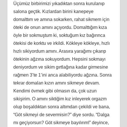
Üçümüz birbirimizi yıkadıktan sonra kurulanıp
salona geçtik. Kızlardan birini kanepeye
domalttım ve amına sokarken, rahat sikmem için
öteki de onun amını açıyordu. Domalttığım kıza
öyle bir sokmuştum
ki
, soktuğum kız bağırınca
ötekisi de korktu ve irkildi. Kökleye kökleye, hızlı
hızlı sikiyordum
am
ını. Arasıra yarağımı çıkarıp
ötekinin ağzına sokuyordum. Hepsini sokmayı
deniyordum ve sikim gırtlağına kadar girmesine
rağmen 3’te 1’ini anca alabiliyordu ağzına. Sonra
tekrar domalan kızın
am
ını sikmeye devam.
Kendimi övmek gibi olmasın da, çok uzun
sikişirim. O
am
ını siktiğim kız inleyerek orgazm
olup boşaldıktan sonra altımdan çekildi ve bana,
“Göt sikmeyi de severmisin?” diye sordu. “Dalga
mı geçiyorsun? Göt sikmeye bayılırım!” deyince,