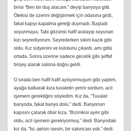
birisi “Ben bir duş alacam.” deyip banyoya gitti.
Ötekisi de üzerini değiştirmek için odasına girdi,
fakat kapıyı kapatma gereği duymadı. Başladı
soyunmaya. Tabi gözümü hafif aralayıp soyunan
kızı seyrediyorum. Seyrederken sikim kazık gibi
oldu. Kız sütyenini ve külotunu çıkardı,
am
ı götü
ortada. Sonra üzerine sadece gecelik gibi şeffaf
birşey alarak salona doğ
ru
geldi.
O sırada ben hafif hafif ayılıyormuşum gibi yaptım,
ayağa kalkarak kıza tuvaletin yerini sordum, acil
işemem gerektiğini söyledim. Kız da, “Tuvalet
banyoda, fakat banyo dolu.” dedi. Banyonun
kapısını çalarak öbür kıza, “Bizimkisi ayılır gibi
oldu, acil işemesi gerekiyormuş.” dedi. Banyodaki
kız da, “İyi, gelsin işesin, bir sakıncası yok.” dedi.