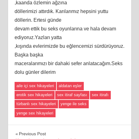
,kaanda özlemin ağzına
döllerimizi attırdık. Karılarımız hepsini yuttu
döllerin. Ertesi günde
devam ettik bu seks oyunlarına ve hala devam
ediyoruz.Yazları yatta
,kışında evlerimizde bu eğlencemizi sürdürüyoruz.
Başka başka
maceralarımızı bir dahaki sefer anlatacağım.Seks
dolu günler dilerim
aile içi sex hikayeleri
aldatan eşler
erotik sex hikayeleri
sex itiraf sayfası
sex itirafı
türbanlı sex hikayeleri
yenge ile seks
yenge sex hikayeleri
Yazı
Previous Post