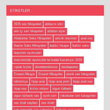
ETIKETLER
2025 sex hikayeleri
ablasını sikti
aile içi sex hikayeleri
aldatan eşler
Aldatanlar Seks Hikayeleri
amcık resimleri
anal sex
Bakire Seks Hikayeleri
baldız hikaye
baldız seks
brazzers oyunculari
brazzerstaki oyuncular ne kadar kazanıyor 2018
cıplak kızlar
dixiedamelioxxx
doedaporno
Ensest Hikaye
Ensest Hikayeler
erotik sex hikayeleri
hdxtürkçe
hijap anal
hijap anal porn
hijap anal sex
hijap sex
kızını sikiyor
olgun türbanlı
olgun türbanlı sex
oyoh com
rokettube tüm kategoriler
sex itiraf sayfası
sex itirafı
turk romantik sex sahneleri
türbanlı anal porno