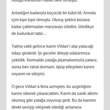
olduğu külotunun hatları belli olmuştu.
Anladığım kadarıyla küçücük bir külot idi. Anında
içim kıpır kıpır olmuştu. Oturuş şeklini bozana
kadar çaktırmadan manzarayı izledim. İzledikçe
de kudurdum tabii…
Yatma vakti gelince karım Vildan’ı alıp yatacağı
odayı gösterdi. İyi geceler dileyip odalarımıza
çekildik. Normalde yatağa pijamalarımızla yatarız,
sonra ben rahat durmam, öpüp elleşirken karımı
soyarım ve sikişiriz.
O gece Vildan’a fena azmıştım, bu azgınlığımı
karımı sikerek çıkaracaktım. Karım da sanki aklımı
okumuş gibi yatağa soyunup girdi. Bu da karımın
direkt sevişip sikişmek istediği anlamına