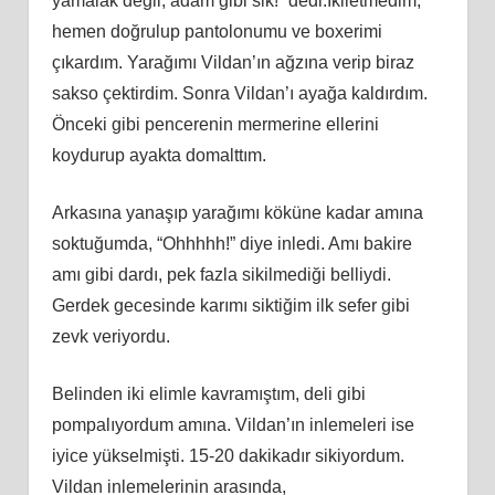
yamalak değil, adam gibi sik!” dedi.İkiletmedim,
hemen doğrulup pantolonumu ve boxerimi
çıkardım. Yarağımı Vildan’ın ağzına verip biraz
sakso çektirdim. Sonra Vildan’ı ayağa kaldırdım.
Önceki gibi pencerenin mermerine ellerini
koydurup ayakta domalttım.
Arkasına yanaşıp yarağımı köküne kadar amına
soktuğumda, “Ohhhhh!” diye inledi. Amı bakire
amı gibi dardı, pek fazla sikilmediği belliydi.
Gerdek gecesinde karımı siktiğim ilk sefer gibi
zevk veriyordu.
Belinden iki elimle kavramıştım, deli gibi
pompalıyordum amına. Vildan’ın inlemeleri ise
iyice yükselmişti. 15-20 dakikadır sikiyordum.
Vildan inlemelerinin arasında,