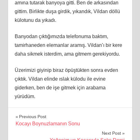
amına tutarak banyoya gitti. Ben de arkasından
gittim. Birlikte duşa girdik, yıkandık, Vildan döllü
külotunu da yıkadı.
Banyodan çıktığımızda telefonuma baktım,
tamirhaneden elemanlar aramış. Vildan’ı bir kere
daha sikmek isterdim, ama gitmem gerekiyordu.
Üzerimizi giyinip biraz öpüştükten sonra evden
çıktık. Vildan elinde ıslak külodu ile evine
giderken, ben de işe gitmek için arabama
yürüdüm.
Yazı
Previous Post
Kocayı Boynuzlamanın Sonu
gezinmesi
Next Post