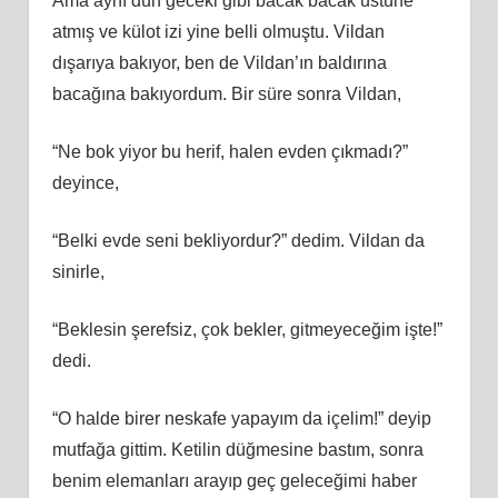
Ama aynı dün geceki gibi bacak bacak üstüne
atmış ve külot izi yine belli olmuştu. Vildan
dışarıya bakıyor, ben de Vildan’ın baldırına
bacağına bakıyordum. Bir süre sonra Vildan,
“Ne bok yiyor bu herif, halen evden çıkmadı?”
deyince,
“Belki evde seni bekliyordur?” dedim. Vildan da
sinirle,
“Beklesin şerefsiz, çok bekler, gitmeyeceğim işte!”
dedi.
“O halde birer neskafe yapayım da içelim!” deyip
mutfağa gittim. Ketilin düğmesine bastım, sonra
benim elemanları arayıp geç geleceğimi haber