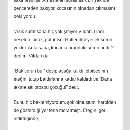
sakinleşmişti. Ama halen suratı asık bir şekilde
pencereden bakıyor, kocasının binadan çıkmasını
bekliyordu.
“Asık surat sana hiç yakışmıyor Vildan. Hadi
neşelen, biraz, gülümse. Halledilmeyecek sorun
yoktur. Anlatsana, kocanla arandaki sorun nedir?”
dedim. Vildan da,
“Bak sorun bu!” deyip ayağa kalktı, elbisesinin
eteğini tutup baldırlarına kadar kaldırdı ve “Bana
tekme attı orospu çocuğu!” dedi.
Bunu hiç beklemiyordum, şok olmuştum, harbiden
de gösterdiği yer fena morarmıştı. Eteğini geri
indirdiğinde,