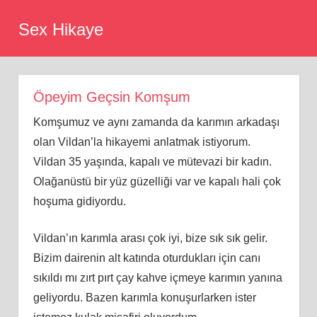
Skip
Sex Hikaye
to
content
Öpeyim Geçsin Komşum
Komşumuz ve aynı zamanda da karımın arkadaşı
olan Vildan’la hikayemi anlatmak istiyorum.
Vildan 35 yaşında, kapalı ve mütevazi bir kadın.
Olağanüstü bir yüz güzelliği var ve kapalı hali çok
hoşuma gidiyordu.
Vildan’ın karımla arası çok iyi, bize sık sık gelir.
Bizim dairenin alt katında oturdukları için canı
sıkıldı mı zırt pırt çay kahve içmeye karımın yanına
geliyordu. Bazen karımla konuşurlarken ister