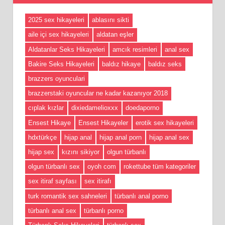
2025 sex hikayeleri
ablasını sikti
aile içi sex hikayeleri
aldatan eşler
Aldatanlar Seks Hikayeleri
amcık resimleri
anal sex
Bakire Seks Hikayeleri
baldız hikaye
baldız seks
brazzers oyunculari
brazzerstaki oyuncular ne kadar kazanıyor 2018
cıplak kızlar
dixiedamelioxxx
doedaporno
Ensest Hikaye
Ensest Hikayeler
erotik sex hikayeleri
hdxtürkçe
hijap anal
hijap anal porn
hijap anal sex
hijap sex
kızını sikiyor
olgun türbanlı
olgun türbanlı sex
oyoh com
rokettube tüm kategoriler
sex itiraf sayfası
sex itirafı
turk romantik sex sahneleri
türbanlı anal porno
türbanlı anal sex
türbanlı porno