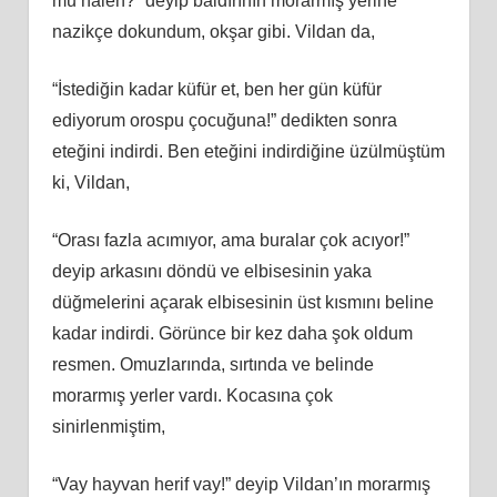
mu halen?” deyip baldırının morarmış yerine
nazikçe dokundum, okşar gibi. Vildan da,
“İstediğin kadar küfür et, ben her gün küfür
ediyorum orospu çocuğuna!” dedikten sonra
eteğini indirdi. Ben eteğini indirdiğine üzülmüştüm
ki, Vildan,
“Orası fazla acımıyor, ama buralar çok acıyor!”
deyip arkasını döndü ve elbisesinin yaka
düğmelerini açarak elbisesinin üst kısmını beline
kadar indirdi. Görünce bir kez daha şok oldum
resmen. Omuzlarında, sırtında ve belinde
morarmış yerler vardı. Kocasına çok
sinirlenmiştim,
“Vay hayvan herif vay!” deyip Vildan’ın morarmış