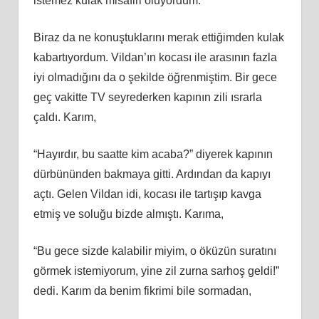
istemez kulak misafiri oluyordum.
Biraz da ne konuştuklarını merak ettiğimden kulak
kabartıyordum. Vildan’ın kocası ile arasının fazla
iyi olmadığını da o şekilde öğrenmiştim. Bir gece
geç vakitte TV seyrederken kapının zili ısrarla
çaldı. Karım,
“Hayırdır, bu saatte kim acaba?” diyerek kapının
dürbününden bakmaya gitti. Ardından da kapıyı
açtı. Gelen Vildan idi, kocası ile tartışıp kavga
etmiş ve soluğu bizde almıştı. Karıma,
“Bu gece sizde kalabilir miyim, o öküzün suratını
görmek istemiyorum, yine zil zurna sarhoş geldi!”
dedi. Karım da benim fikrimi bile sormadan,