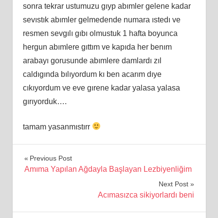
sonra tekrar ustumuzu gıyp abımler gelene kadar
sevıstık abımler gelmedende numara ıstedı ve
resmen sevgılı gıbı olmustuk 1 hafta boyunca
hergun abımlere gıttım ve kapıda her benım
arabayı gorusunde abımlere damlardı zıl
caldıgında bılıyordum kı ben acarım dıye
cıkıyordum ve eve gırene kadar yalasa yalasa
gırıyorduk….
tamam yasanmıstırr
Yazı
Previous Post
Amıma Yapılan Ağdayla Başlayan Lezbiyenliğim
gezinmesi
Next Post
Acımasızca sikiyorlardı beni