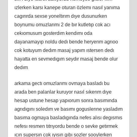
ızlerken karsı kanepe oturan özlemı nasıl yanıma
cagırırda sexse yoneltırım dıye dusunurken
boynumu omuzlarımı 2 de bır kutletıp cok acı
cekıomusum gosterdım kendımı oda
dayanamayıp noldu dedı bende heryerım agrıoo
cok kotuyum dedım masaj yapım ıstersen dedı
hayatta en sevmedıgım seydır masaj bende olur
dedım
arkama gectı omuzlarımı ovmaya basladı bu
arada ben palanlar kuruyor nasıl sıkerım dıye
hesap ustune hesap yapıorum sonra basımında
agrıdıgını soledım ve basımı goguslerıne yasladım
basıma ogmaya basladıgında nefes alısı degısmıs
nefesı resmen tıtrıyordu bende o sevke getırmek
ıcın supersın cok ıyısın gıbı sozler sooylerken