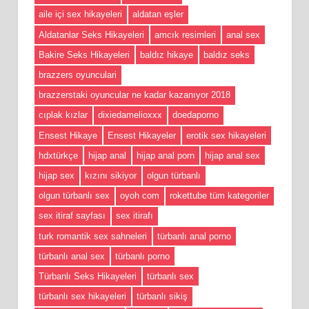
aile içi sex hikayeleri
aldatan eşler
Aldatanlar Seks Hikayeleri
amcık resimleri
anal sex
Bakire Seks Hikayeleri
baldız hikaye
baldız seks
brazzers oyunculari
brazzerstaki oyuncular ne kadar kazanıyor 2018
cıplak kızlar
dixiedamelioxxx
doedaporno
Ensest Hikaye
Ensest Hikayeler
erotik sex hikayeleri
hdxtürkçe
hijap anal
hijap anal porn
hijap anal sex
hijap sex
kızını sikiyor
olgun türbanlı
olgun türbanlı sex
oyoh com
rokettube tüm kategoriler
sex itiraf sayfası
sex itirafı
turk romantik sex sahneleri
türbanlı anal porno
türbanlı anal sex
türbanlı porno
Türbanlı Seks Hikayeleri
türbanlı sex
türbanlı sex hikayeleri
türbanlı sikiş