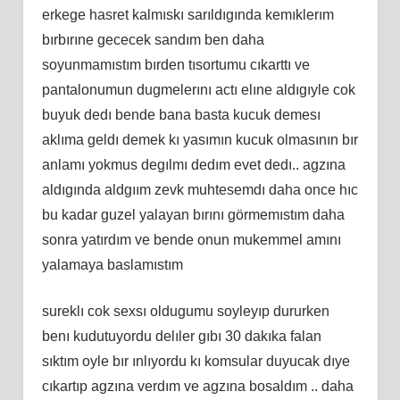
erkege hasret kalmıskı sarıldıgında kemıklerım
bırbırıne gececek sandım ben daha
soyunmamıstım bırden tısortumu cıkarttı ve
pantalonumun dugmelerını actı elıne aldıgıyle cok
buyuk dedı bende bana basta kucuk demesı
aklıma geldı demek kı yasımın kucuk olmasının bır
anlamı yokmus degılmı dedım evet dedı.. agzına
aldıgında aldgıım zevk muhtesemdı daha once hıc
bu kadar guzel yalayan bırını görmemıstım daha
sonra yatırdım ve bende onun mukemmel amını
yalamaya baslamıstım
sureklı cok sexsı oldugumu soyleyıp dururken
benı kudutuyordu delıler gıbı 30 dakıka falan
sıktım oyle bır ınlıyordu kı komsular duyucak dıye
cıkartıp agzına verdım ve agzına bosaldım .. daha