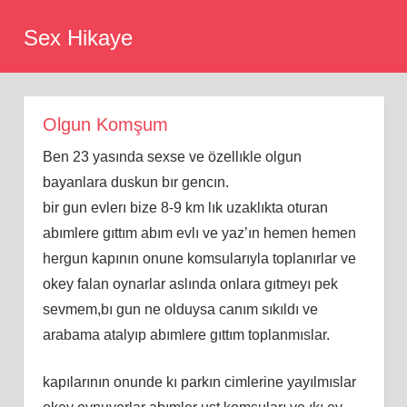
Skip
Sex Hikaye
to
content
Olgun Komşum
Ben 23 yasında sexse ve özellıkle olgun
bayanlara duskun bır gencın.
bir gun evlerı bize 8-9 km lık uzaklıkta oturan
abımlere gıttım abım evlı ve yaz’ın hemen hemen
hergun kapının onune komsularıyla toplanırlar ve
okey falan oynarlar aslında onlara gıtmeyı pek
sevmem,bı gun ne olduysa canım sıkıldı ve
arabama atalyıp abımlere gıttım toplanmıslar.
kapılarının onunde kı parkın cimlerine yayılmıslar