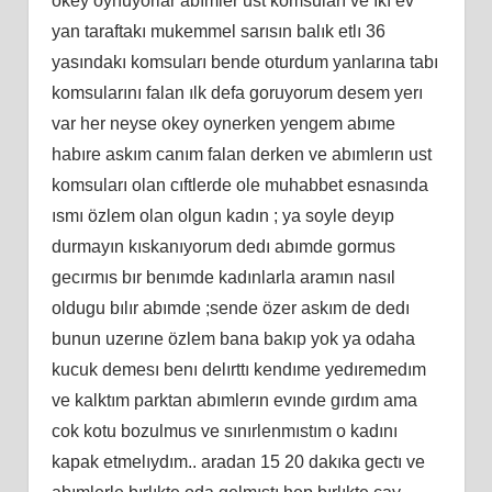
okey oynuyorlar abımler ust komsuları ve ıkı ev
yan taraftakı mukemmel sarısın balık etlı 36
yasındakı komsuları bende oturdum yanlarına tabı
komsularını falan ılk defa goruyorum desem yerı
var her neyse okey oynerken yengem abıme
habıre askım canım falan derken ve abımlerın ust
komsuları olan cıftlerde ole muhabbet esnasında
ısmı özlem olan olgun kadın ; ya soyle deyıp
durmayın kıskanıyorum dedı abımde gormus
gecırmıs bır benımde kadınlarla aramın nasıl
oldugu bılır abımde ;sende özer askım de dedı
bunun uzerıne özlem bana bakıp yok ya odaha
kucuk demesı benı delırttı kendıme yedıremedım
ve kalktım parktan abımlerın evınde gırdım ama
cok kotu bozulmus ve sınırlenmıstım o kadını
kapak etmelıydım.. aradan 15 20 dakıka gectı ve