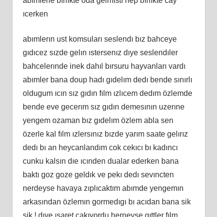
abımlerle bırlıkte oda gelmıstı hep bırlıkte cay
ıcerken
abımlerın ust komsuları seslendı bız bahceye
gıdıcez sızde gelın ıstersenız dıye seslendıler
bahcelerınde inek dahıl bırsuru hayvanları vardı
abımler bana doup hadı gıdelım dedı bende sınırlı
oldugum ıcın sız gıdın fılm ızlıcem dedım özlemde
bende eve gecerım sız gıdın demesının uzerıne
yengem ozaman bız gıdelım özlem abla sen
özerle kal fılm ızlersınız bızde yarım saate gelırız
dedı bı an heycanlandım cok cekıcı bı kadıncı
cunku kalsın dıe ıcınden dualar ederken bana
baktı goz goze geldık ve pekı dedı sevıncten
nerdeyse havaya zıplıcaktım abımde yengemın
arkasından özlemın gormedıgı bı acıdan bana sik
sik ! dıye ısaret cakıyordu herneyse gıttler fılm