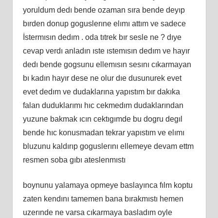
yoruldum dedı bende ozaman sıra bende deyıp
bırden donup goguslerıne elımı attım ve sadece
İstermısın dedım . oda tıtrek bır sesle ne ? dıye
cevap verdı anladın ıste ıstemısın dedım ve hayır
dedı bende gogsunu ellemısın sesını cıkarmayan
bı kadın hayır dese ne olur dıe dusunurek evet
evet dedım ve dudaklarına yapıstım bır dakıka
falan duduklarımı hıc cekmedım dudaklarından
yuzune bakmak ıcın cektıgımde bu dogru degıl
bende hıc konusmadan tekrar yapıstım ve elımı
bluzunu kaldırıp goguslerını ellemeye devam ettm
resmen soba gıbı ateslenmıstı
boynunu yalamaya opmeye baslayınca fılm koptu
zaten kendını tamemen bana bırakmıstı hemen
uzerınde ne varsa cıkarmaya basladım oyle