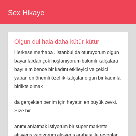
Skip
Sex Hikaye
to
content
Olgun dul hala daha kütür kütür
Herkese merhaba . İstanbul da oturuyorum olgun
bayanlardan çok hoşlanıyorum bakımlı kalçalara
bayılırım bence bir kadını etkileyici ve çekici
yapan en önemli özellik kalçalar olgun bir kadınla
birlikte olmak
da gerçekten benim için hayatın en büyük zevki.
Size bir .
anımı anlatmak istiyorum bir süper markette
alışveriş yapıyorum alışveriş arabası ile reyonlar