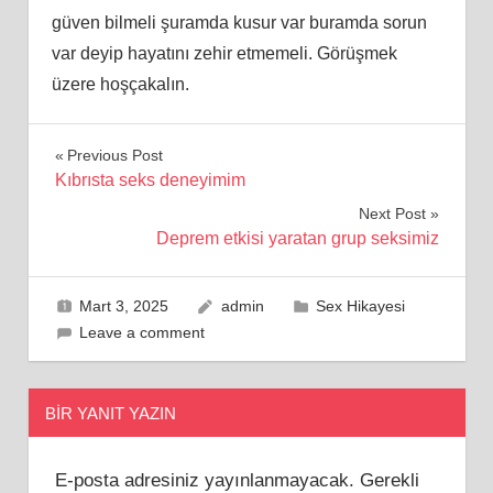
güven bilmeli şuramda kusur var buramda sorun
var deyip hayatını zehir etmemeli. Görüşmek
üzere hoşçakalın.
Yazı
Previous Post
Kıbrısta seks deneyimim
gezinmesi
Next Post
Deprem etkisi yaratan grup seksimiz
Mart 3, 2025
admin
Sex Hikayesi
Leave a comment
BIR YANIT YAZIN
E-posta adresiniz yayınlanmayacak.
Gerekli