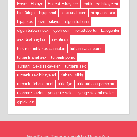
Ensest Hikaye
Ensest Hikayeler
erotik sex hikayeleri
hdxtürkçe
hijap anal
hijap anal porn
hijap anal sex
hijap sex
kızını sikiyor
olgun türbanlı
olgun türbanlı sex
oyoh com
rokettube tüm kategoriler
sex itiraf sayfası
sex itirafı
turk romantik sex sahneleri
türbanlı anal porno
türbanlı anal sex
türbanlı porno
Türbanlı Seks Hikayeleri
türbanlı sex
türbanlı sex hikayeleri
türbanlı sikiş
türbanlı türbanlı anal
türk ifşa
türk türbanlı pornoları
utanmaz kızlar
yenge ile seks
yenge sex hikayeleri
çiplak kiz
WordPress Theme: Napoli by ThemeZee.