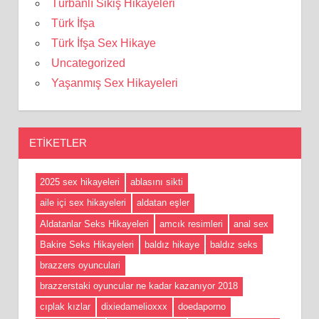
Türbanlı Sikiş Hikayeleri
Türk İfşa
Türk İfşa Sex Hikaye
Uncategorized
Yaşanmış Sex Hikayeleri
ETIKETLER
2025 sex hikayeleri
ablasını sikti
aile içi sex hikayeleri
aldatan eşler
Aldatanlar Seks Hikayeleri
amcık resimleri
anal sex
Bakire Seks Hikayeleri
baldız hikaye
baldız seks
brazzers oyunculari
brazzerstaki oyuncular ne kadar kazanıyor 2018
cıplak kızlar
dixiedamelioxxx
doedaporno