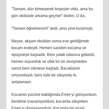
“Tamam, dün bilmeyerek birşeyler oldu, ama bu
gün otobüste arkama geçme!” dedim. O da,
“Tamam öğretmenim!” dedi, ama yine kızarmıştı.
Neyse, akşam okuldan sonra eve geldiğimde
kocam evdeydi. Hemen sarıldım kocama ve
öpüşmeye başladık. Beni yatak odasına götürdü,
hemen soyunduk ve ufak bir ön sevişmeden
sonra beni sikmeye başladı. Bacaklarım
omzundaydı, beni öyle bir sikiyordu ki,
anlatamam.
Kocamın yüzüne baktığımda Emre’yi görüyordum,
kendime inanamıyordum, kocamla sikişirken
Emre’yi düşünüyordum. Kocamla bir güzel