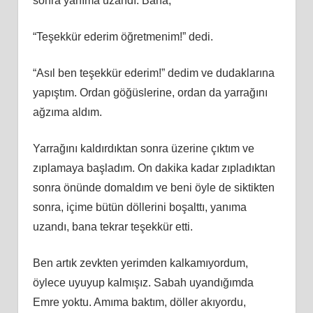
sonra yanıma uzandı. Bana,
“Teşekkür ederim öğretmenim!” dedi.
“Asıl ben teşekkür ederim!” dedim ve dudaklarına
yapıştım. Ordan göğüslerine, ordan da yarrağını
ağzıma aldım.
Yarrağını kaldırdıktan sonra üzerine çıktım ve
zıplamaya başladım. On dakika kadar zıpladıktan
sonra önünde domaldım ve beni öyle de siktikten
sonra, içime bütün döllerini boşalttı, yanıma
uzandı, bana tekrar teşekkür etti.
Ben artık zevkten yerimden kalkamıyordum,
öylece uyuyup kalmışız. Sabah uyandığımda
Emre yoktu. Amıma baktım, döller akıyordu,