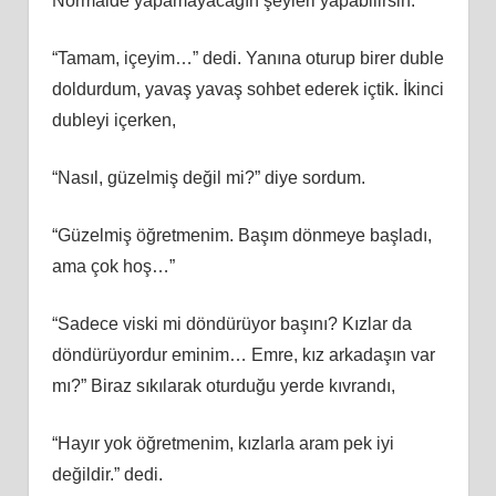
Normalde yapamayacağın şeyleri yapabilirsin.”
“Tamam, içeyim…” dedi. Yanına oturup birer duble
doldurdum, yavaş yavaş sohbet ederek içtik. İkinci
dubleyi içerken,
“Nasıl, güzelmiş değil mi?” diye sordum.
“Güzelmiş öğretmenim. Başım dönmeye başladı,
ama çok hoş…”
“Sadece viski mi döndürüyor başını? Kızlar da
döndürüyordur eminim… Emre, kız arkadaşın var
mı?” Biraz sıkılarak oturduğu yerde kıvrandı,
“Hayır yok öğretmenim, kızlarla aram pek iyi
değildir.” dedi.