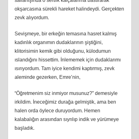
sallanışında o sertlik kalçalarıma bastırarak
okşarcasına sürekli hareket halindeydi. Gerçekten
zevk alıyordum.
Sevişmeye, bir erkeğin temasına hasret kalmış
kadınlık organımın dudaklarının şiştiğini,
klitorisimin kemik gibi olduğunu, külodumun
ıslandığını hissettim. İnlememek için dudaklarımı
ısırıyordum. Tam iyice kendimi kaptırmış, zevk
aleminde gezerken, Emre’nin,
“Öğretmenim siz inmiyor musunuz?” demesiyle
irkildim. İneceğimiz durağa gelmiştik, ama ben
halen orda öylece duruyordum. Hemen
kalabalığın arasından sıyrılıp indik ve yürümeye
başladık.