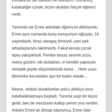
zorlukla bir yer buldum ve oturdum. Hıncahınç
kalabalığın içinde, bizim okuldan birçok öğrenci
vardı.
Yanımda ise Emre adındaki öğrencim dikiliyordu.
Emre aynı zamanda karşı komşumun oğluydu. 16
yaşındaydı, biraz utangaç birisiydi, yani pek
arkadaşlarıyla takılmazdı. Fakat kerata çocuk
epey yakışıklıydı. Pembe beyaz sevimli yüzü,
maviş gözleri, etli dudakları, iri kemikli yapısıyla
olmadık şeyler düşündürürdü bana… Hele uzun
dönemler kocamdan ayrı bir kadın olarak…
Neyse, otobüs duraklardan yolcu aldıkça iyice
kalabalıklaşmaya başladı. Yanıma yaşlı bir teyze
geldi, ben de mecburen kalkıp yerimi ona verdim.
Arkamı Emre’ye dönüp tutununca, Emre ister