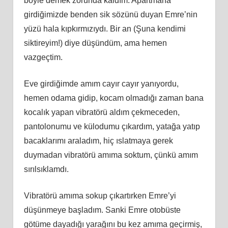
böyle demek zorunda kaldım. Apartmana
girdiğimizde benden sik sözünü duyan Emre’nin
yüzü hala kıpkırmızıydı. Bir an (Şuna kendimi
siktireyim!) diye düşündüm, ama hemen
vazgeçtim.
Eve girdiğimde amım cayır cayır yanıyordu,
hemen odama gidip, kocam olmadığı zaman bana
kocalık yapan vibratörü aldım çekmeceden,
pantolonumu ve külodumu çıkardım, yatağa yatıp
bacaklarımı araladım, hiç ıslatmaya gerek
duymadan vibratörü amıma soktum, çünkü amım
sırılsıklamdı.
Vibratörü amıma sokup çıkartırken Emre’yi
düşünmeye başladım. Sanki Emre otobüste
götüme dayadığı yarağını bu kez amıma geçirmiş,