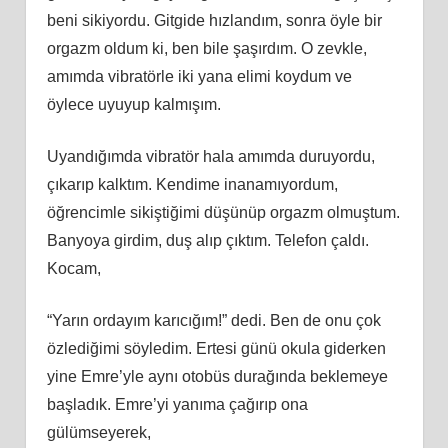
beni sikiyordu. Gitgide hızlandım, sonra öyle bir
orgazm oldum ki, ben bile şaşırdım. O zevkle,
amımda vibratörle iki yana elimi koydum ve
öylece uyuyup kalmışım.
Uyandığımda vibratör hala amımda duruyordu,
çıkarıp kalktım. Kendime inanamıyordum,
öğrencimle sikiştiğimi düşünüp orgazm olmuştum.
Banyoya girdim, duş alıp çıktım. Telefon çaldı.
Kocam,
“Yarın ordayım karıcığım!” dedi. Ben de onu çok
özlediğimi söyledim. Ertesi günü okula giderken
yine Emre’yle aynı otobüs durağında beklemeye
başladık. Emre’yi yanıma çağırıp ona
gülümseyerek,