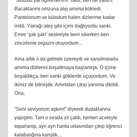
“Sırtüstü yat öğretmenim!” dedi, ben de yattım.
Bacaklarımı omzuna alıp amıma kökledi.
Pantolonum ve külodum halen dizlerime kadar
inikti. Yarrağı ateş gibi içimi dağlıyordu sanki.
Emre ‘şak şak!’ sesleriyle beni sikerken ben
zincirleme orgazm oluyordum…
Ama artık o da gelmek üzereydi ve sarsılmalarla
amıma döllerini boşaltmaya başlamıştı. O içime
boşaldıkça, ben sanki göklerde uçuyordum. Ve
ikimiz de bitmiştik. Amımdan çıkıp yanıma dikildi.
Ona,
“Seni seviyorum aşkım!” diyerek dudaklarına
yapıştım. Tam o sırada zil çaldı, hemen aceleyle
toparlanıp, ayrı ayrı harita odasından çıkıp öğrenci
kalabalığına karıştık…