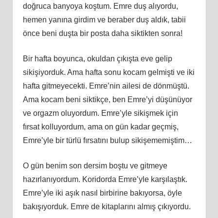
doğruca banyoya koştum. Emre duş alıyordu,
hemen yanına girdim ve beraber duş aldık, tabii
önce beni duşta bir posta daha siktikten sonra!
Bir hafta boyunca, okuldan çıkışta eve gelip
sikişiyorduk. Ama hafta sonu kocam gelmişti ve iki
hafta gitmeyecekti. Emre’nin ailesi de dönmüştü.
Ama kocam beni siktikçe, ben Emre’yi düşünüyor
ve orgazm oluyordum. Emre’yle sikişmek için
fırsat kolluyordum, ama on gün kadar geçmiş,
Emre’yle bir türlü fırsatını bulup sikişememiştim…
O gün benim son dersim boştu ve gitmeye
hazırlanıyordum. Koridorda Emre’yle karşılaştık.
Emre’yle iki aşık nasıl birbirine bakıyorsa, öyle
bakışıyorduk. Emre de kitaplarını almış çıkıyordu.