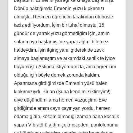
başladım, Emrenin yarrağı kalkmaya başlamıştı.
Dönüp baktığımda Emrenin yüzü kıpkırmızı
olmuştu. Resmen öğrencim tarafından otobüste
taciz ediliyordum. İçim bir tuhaf olmuştu, 15
gündür de yarrak yüzü görmediğim için, amım
sulanmaya başlamış, ne yapacağımı bilemez
haldeydim. İşin ilginç yanı, giderek de zevk
almaya başlamıştım ve arkamdaki sertlik te iyice
büyümüştü.Aslında istiyordum da, ama öğrencim
olduğu için böyle demek zorunda kaldım.
Apartmana girdiğimizde Emrenin yüzü halen
kıpkırmızıydı. Bir an (Şuna kendimi siktireyim!)
diye düşündüm, ama hemen vazgeçtim. Eve
girdiğimde amım cayır cayır yanıyordu, hemen
odama gidip, kocam olmadığı zaman bana kocalık
yapan Vibratörü aldım çekmeceden, pantolonumu