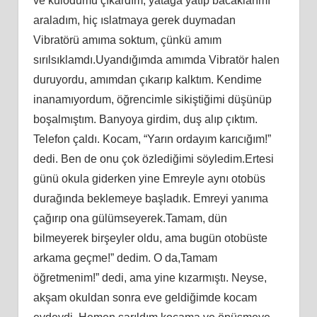
ve külodumu çıkardım, yatağa yatıp bacaklarımı
araladım, hiç ıslatmaya gerek duymadan
Vibratörü amıma soktum, çünkü amım
sırılsıklamdı.Uyandığımda amımda Vibratör halen
duruyordu, amımdan çıkarıp kalktım. Kendime
inanamıyordum, öğrencimle sikiştiğimi düşünüp
boşalmıştım. Banyoya girdim, duş alıp çıktım.
Telefon çaldı. Kocam, “Yarın ordayım karıcığım!”
dedi. Ben de onu çok özlediğimi söyledim.Ertesi
günü okula giderken yine Emreyle aynı otobüs
durağında beklemeye başladık. Emreyi yanıma
çağırıp ona gülümseyerek.Tamam, dün
bilmeyerek birşeyler oldu, ama bugün otobüste
arkama geçme!” dedim. O da,Tamam
öğretmenim!” dedi, ama yine kızarmıştı. Neyse,
akşam okuldan sonra eve geldiğimde kocam