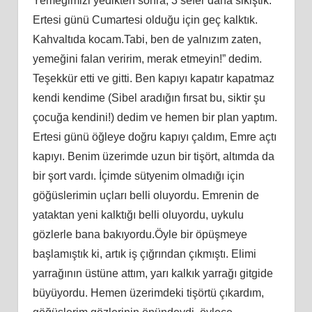
Yemeğimizi yedikten sonra, 3 sefer daha sikiştik.
Ertesi günü Cumartesi olduğu için geç kalktık.
Kahvaltıda kocam.Tabi, ben de yalnızım zaten,
yemeğini falan veririm, merak etmeyin!” dedim.
Teşekkür etti ve gitti. Ben kapıyı kapatır kapatmaz
kendi kendime (Sibel aradığın fırsat bu, siktir şu
çocuğa kendini!) dedim ve hemen bir plan yaptım.
Ertesi günü öğleye doğru kapıyı çaldım, Emre açtı
kapıyı. Benim üzerimde uzun bir tişört, altımda da
bir şort vardı. İçimde sütyenim olmadığı için
göğüslerimin uçları belli oluyordu. Emrenin de
yataktan yeni kalktığı belli oluyordu, uykulu
gözlerle bana bakıyordu.Öyle bir öpüşmeye
başlamıştık ki, artık iş çığrından çıkmıştı. Elimi
yarrağının üstüne attım, yarı kalkık yarrağı gitgide
büyüyordu. Hemen üzerimdeki tişörtü çıkardım,