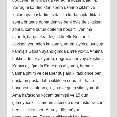
göğüslerine, ordan da yarrağını ağzıma aldım.
Yarrağını kaldırdıktan sonra üzerine çıktım ve
zıplamaya başladım. 5 dakika kadar zıpladıktan
sonra önünde domaldım ve beni öyle de siktikten
sonra, içime bütün döllerini boşalttı, yanıma
uzandı, bana tekrar teşekkür etti. Ben artık
zevkten yerimden kalkamıyordum, öylece uyuyup
kalmışız.Sabah uyandığımda Emre yoktu. Amıma
baktım, döller akıyordu, doğruca banyoya koştum.
Kapıyı açtığımda Emre duş alıyordu, hemen
yanına gittim ve beraber duş aldık, tabi önce beni
duşta bir posta daha siktikten sonra!Bir hafta
boyunca, okuldan çıkışta eve gelip sikişiyorduk.
Ama haftasonu kocam gelmişti ve 15 gün
gitmeyecekti. Emrenin ailesi de dönmüştü. Kocam
beni siktikçe, ben Emreyi düşünüyor