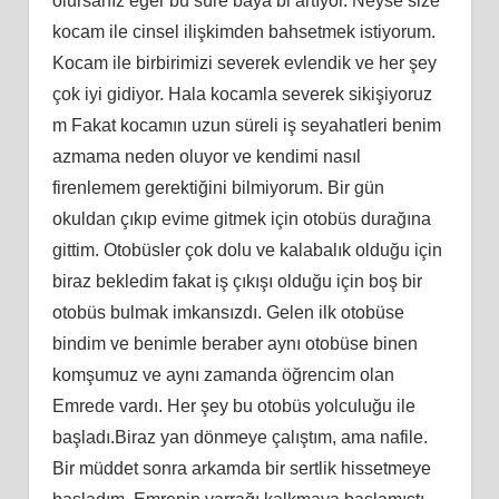
olursanız eğer bu süre baya bi artıyor. Neyse size
kocam ile cinsel ilişkimden bahsetmek istiyorum.
Kocam ile birbirimizi severek evlendik ve her şey
çok iyi gidiyor. Hala kocamla severek sikişiyoruz
m Fakat kocamın uzun süreli iş seyahatleri benim
azmama neden oluyor ve kendimi nasıl
firenlemem gerektiğini bilmiyorum. Bir gün
okuldan çıkıp evime gitmek için otobüs durağına
gittim. Otobüsler çok dolu ve kalabalık olduğu için
biraz bekledim fakat iş çıkışı olduğu için boş bir
otobüs bulmak imkansızdı. Gelen ilk otobüse
bindim ve benimle beraber aynı otobüse binen
komşumuz ve aynı zamanda öğrencim olan
Emrede vardı. Her şey bu otobüs yolculuğu ile
başladı.Biraz yan dönmeye çalıştım, ama nafile.
Bir müddet sonra arkamda bir sertlik hissetmeye