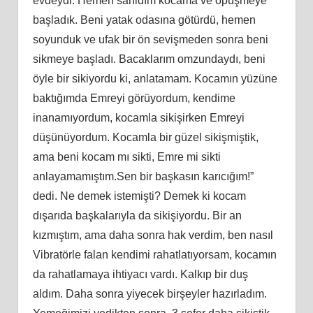
evdeydi. Hemen sarıldım kocama ve öpüşmeye
başladık. Beni yatak odasına götürdü, hemen
soyunduk ve ufak bir ön sevişmeden sonra beni
sikmeye başladı. Bacaklarım omzundaydı, beni
öyle bir sikiyordu ki, anlatamam. Kocamın yüzüne
baktığımda Emreyi görüyordum, kendime
inanamıyordum, kocamla sikişirken Emreyi
düşünüyordum. Kocamla bir güzel sikişmiştik,
ama beni kocam mı sikti, Emre mi sikti
anlayamamıştım.Sen bir başkasın karıcığım!”
dedi. Ne demek istemişti? Demek ki kocam
dışarıda başkalarıyla da sikişiyordu. Bir an
kızmıştım, ama daha sonra hak verdim, ben nasıl
Vibratörle falan kendimi rahatlatıyorsam, kocamın
da rahatlamaya ihtiyacı vardı. Kalkıp bir duş
aldım. Daha sonra yiyecek birşeyler hazırladım.