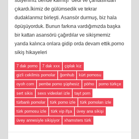
sütyeniniz bende kalmış!” dedi ve çantasından
çıkardı.İkimiz de gülümsedik ve tekrar
dudaklarımız birleşti. Asansör durmuş, biz hala
öpüşüyorduk. Bunun farkına vardığımızda başka
bir kattan asansörü çağırdılar ve sikişmemiz
yarıda kalınca onlara gidip orda devam ettik.porno
sikiş hikayeleri
7 dak porno
7 dak xxx
çiplak kiz
gizli cekilmis pornolar
ğornhub
kürt pornosu
oyoh com
pembe porno şüphesiz
pöŕno
porno türkçe
sert sikis
sexs videolari izle
tayt porn
türbanlı pornolar
türk porno izle
türk pornoları izle
türk pornosu izle
türk vip ifşa
üvey ana sikişi
üvey annesiyle sikişiyor
xhamsters türk