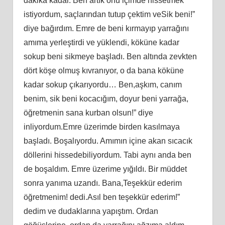
dakika kadar. Ben artık onu içimde hissetmek
istiyordum, saçlarından tutup çektim veSik beni!”
diye bağırdım. Emre de beni kırmayıp yarrağını
amıma yerleştirdi ve yüklendi, köküne kadar
sokup beni sikmeye başladı. Ben altında zevkten
dört köşe olmuş kıvranıyor, o da bana köküne
kadar sokup çıkarıyordu… Ben,aşkım, canım
benim, sik beni kocacığım, doyur beni yarrağa,
öğretmenin sana kurban olsun!” diye
inliyordum.Emre üzerimde birden kasılmaya
başladı. Boşalıyordu. Amımın içine akan sıcacık
döllerini hissedebiliyordum. Tabi aynı anda ben
de boşaldım. Emre üzerime yığıldı. Bir müddet
sonra yanıma uzandı. Bana,Teşekkür ederim
öğretmenim! dedi.Asıl ben teşekkür ederim!”
dedim ve dudaklarına yapıştım. Ordan