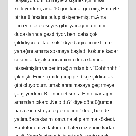
boşalıyordum. Emreyle sikişmek için fırsat
kolluyordum, ama 10 gün kadar geçmiş, Emreyle
bir türlü fırsatını bulup sikişememiştim.Ama
Emrenin acelesi yok gibi, yarrağını amımın
dudaklarında gezdiriyor, beni daha çok
çıldırtıyordu.Hadi sok!” diye bağırdım ve Emre
yarrağını amıma sokmaya başladı.Köküne kadar
sokunca, taşaklarını amımın dudaklarında
hissetmiştim ve benim ağzımdan bir, “Oohhhhhh!”
çıkmıştı. Emre içimde gidip geldikçe çıldıracak
gibi oluyordum, tırnaklarımı masaya geçirmeye
çalışıyordum. Bir müddet sonra Emre yarrağını
amımdan çıkardı.Ne oldu?” diye döndüğümde,
bana,Sırt üstü yat öğretmenim!” dedi, ben de
yattım.Bacaklarımı omzuna alıp amıma kökledi.
Pantolonum ve külodum halen dizlerime kadar