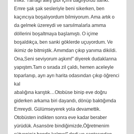
inikti. Yarrağı ateş gibi içimi dağlıyordu sanki.
Emre şak şak sesleriyle beni sikerken, ben
kaçıncıya boşalıyordum bilmiyorum. Ama artık o
da gelmek üzereydi ve sarsılmalarla amıma
döllerini boşaltmaya başlamıştı. O içime
boşaldıkça, ben sanki göklerde uçuyordum. Ve
ikimiz de bitmiştik. Amımdan çıkıp yanıma dikildi.
Ona,Seni seviyorum aşkım!” diyerek dudaklarına
yapıştım.Tam o sırada zil çaldı, hemen aceleyle
toparlanıp, ayrı ayrı harita odasından çıkıp öğrenci
kal
abalığına karıştık…Otobüse binip eve doğru
giderken arkama biri dayandı, dönüp baktığımda
Emreydi. Gülümseyerek yola devamettik.
Otobüsten indikten sonra eve kadar beraber
yürüdük. Asansöre bindiğimizde,Öğretmenim