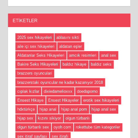
ETIKETLER
2025 sex hikayeleri
ablasını sikti
aile içi sex hikayeleri
aldatan eşler
Aldatanlar Seks Hikayeleri
amcık resimleri
anal sex
Bakire Seks Hikayeleri
baldız hikaye
baldız seks
brazzers oyunculari
brazzerstaki oyuncular ne kadar kazanıyor 2018
cıplak kızlar
dixiedamelioxxx
doedaporno
Ensest Hikaye
Ensest Hikayeler
erotik sex hikayeleri
hdxtürkçe
hijap anal
hijap anal porn
hijap anal sex
hijap sex
kızını sikiyor
olgun türbanlı
olgun türbanlı sex
oyoh com
rokettube tüm kategoriler
sex itiraf sayfası
sex itirafı