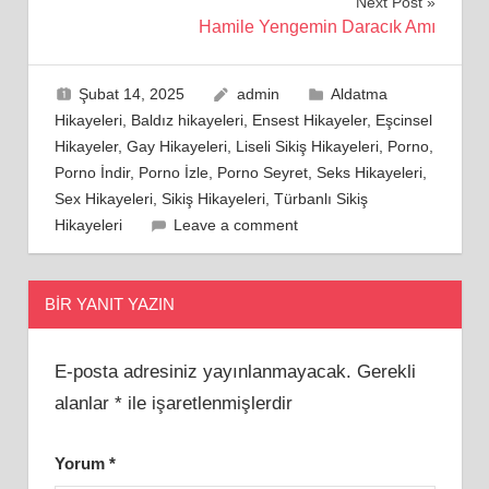
Next Post
Hamile Yengemin Daracık Amı
Şubat 14, 2025
admin
Aldatma
Hikayeleri
,
Baldız hikayeleri
,
Ensest Hikayeler
,
Eşcinsel
Hikayeler
,
Gay Hikayeleri
,
Liseli Sikiş Hikayeleri
,
Porno
,
Porno İndir
,
Porno İzle
,
Porno Seyret
,
Seks Hikayeleri
,
Sex Hikayeleri
,
Sikiş Hikayeleri
,
Türbanlı Sikiş
Hikayeleri
Leave a comment
BIR YANIT YAZIN
E-posta adresiniz yayınlanmayacak.
Gerekli
alanlar
*
ile işaretlenmişlerdir
Yorum
*