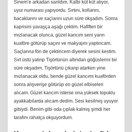
Sinem’e arkadan sarıldım. Kalbi küt küt atıyor,
uyur numarası yapıyordu. Sırtını, kollarını,
bacaklarını ve saçlarını uzun süre okşadım. Sonra
kaprisini yavaşça aşağı çektim. Hafiften bir
mızlanacak olunca, güzel karıcım seni yarın
kuaföre götürüp saçını ve makyajını yaptırıcam.
Saçlarına fön de çektiricem diyerek sesini kestim.
Sırt üstü yatırıp Tişörtünün altından göğüslerini bir
süre okşadım. Tişörtünü çıkarıp atarken yine
mızlanacak oldu, bende güzel karıcımı kuaförden
sonra alışverişe götürüp en güzel elbiseleri
alıcam. Güzel karıcım isterse ona yüksek topuklu
ayakkabılarda alıcam dedim. Sesi kesilmiş uyuyor
gibiydi. Benim gibi oda çıplak kalmış şimdi her
tarafını rahatça okşuyordum.