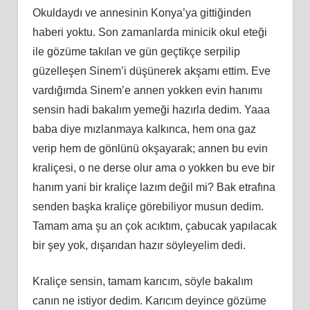
Okuldaydı ve annesinin Konya’ya gittiğinden
haberi yoktu. Son zamanlarda minicik okul eteği
ile gözüme takılan ve gün geçtikçe serpilip
güzelleşen Sinem’i düşünerek akşamı ettim. Eve
vardığımda Sinem’e annen yokken evin hanımı
sensin hadi bakalım yemeği hazırla dedim. Yaaa
baba diye mızlanmaya kalkınca, hem ona gaz
verip hem de gönlünü okşayarak; annen bu evin
kraliçesi, o ne derse olur ama o yokken bu eve bir
hanım yani bir kraliçe lazım değil mi? Bak etrafına
senden başka kraliçe görebiliyor musun dedim.
Tamam ama şu an çok acıktım, çabucak yapılacak
bir şey yok, dışarıdan hazır söyleyelim dedi.
Kraliçe sensin, tamam karıcım, söyle bakalım
canın ne istiyor dedim. Karıcım deyince gözüme