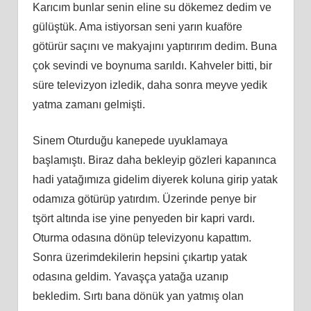
Karıcım bunlar senin eline su dökemez dedim ve
gülüştük. Ama istiyorsan seni yarın kuaföre
götürür saçını ve makyajını yaptırırım dedim. Buna
çok sevindi ve boynuma sarıldı. Kahveler bitti, bir
süre televizyon izledik, daha sonra meyve yedik
yatma zamanı gelmişti.
Sinem Oturduğu kanepede uyuklamaya
başlamıştı. Biraz daha bekleyip gözleri kapanınca
hadi yatağımıza gidelim diyerek koluna girip yatak
odamıza götürüp yatırdım. Üzerinde penye bir
tşört altında ise yine penyeden bir kapri vardı.
Oturma odasına dönüp televizyonu kapattım.
Sonra üzerimdekilerin hepsini çıkartıp yatak
odasına geldim. Yavaşça yatağa uzanıp
bekledim. Sırtı bana dönük yan yatmış olan