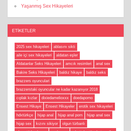
Yaşanmış Sex Hikayeleri
ETIKETLER
2025 sex hikayeleri
ablasını sikti
aile içi sex hikayeleri
aldatan eşler
Aldatanlar Seks Hikayeleri
amcık resimleri
anal sex
Bakire Seks Hikayeleri
baldız hikaye
baldız seks
brazzers oyunculari
brazzerstaki oyuncular ne kadar kazanıyor 2018
cıplak kızlar
dixiedamelioxxx
doedaporno
Ensest Hikaye
Ensest Hikayeler
erotik sex hikayeleri
hdxtürkçe
hijap anal
hijap anal porn
hijap anal sex
hijap sex
kızını sikiyor
olgun türbanlı