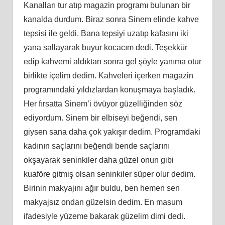
Kanalları tur atıp magazin programı bulunan bir
kanalda durdum. Biraz sonra Sinem elinde kahve
tepsisi ile geldi. Bana tepsiyi uzatıp kafasını iki
yana sallayarak buyur kocacım dedi. Teşekkür
edip kahvemi aldıktan sonra gel şöyle yanıma otur
birlikte içelim dedim. Kahveleri içerken magazin
programındaki yıldızlardan konuşmaya başladık.
Her fırsatta Sinem’i övüyor güzelliğinden söz
ediyordum. Sinem bir elbiseyi beğendi, sen
giysen sana daha çok yakışır dedim. Programdaki
kadının saçlarını beğendi bende saçlarını
okşayarak seninkiler daha güzel onun gibi
kuaföre gitmiş olsan seninkiler süper olur dedim.
Birinin makyajını ağır buldu, ben hemen sen
makyajsız ondan güzelsin dedim. En masum
ifadesiyle yüzeme bakarak güzelim dimi dedi.