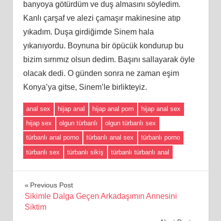
banyoya götürdüm ve duş almasını söyledim.
Kanlı çarşaf ve alezi çamaşır makinesine atıp
yıkadım. Duşa girdiğimde Sinem hala
yıkanıyordu. Boynuna bir öpücük kondurup bu
bizim sırrımız olsun dedim. Başını sallayarak öyle
olacak dedi. O günden sonra ne zaman eşim
Konya’ya gitse, Sinem’le birlikteyiz.
anal sex
hijap anal
hijap anal porn
hijap anal sex
hijap sex
olgun türbanlı
olgun türbanlı sex
türbanlı anal porno
türbanlı anal sex
türbanlı porno
türbanlı sex
türbanlı sikiş
türbanlı türbanlı anal
Yazı
Previous Post
Sikimle Dalga Geçen Arkadaşımın Annesini
gezinmesi
Siktim