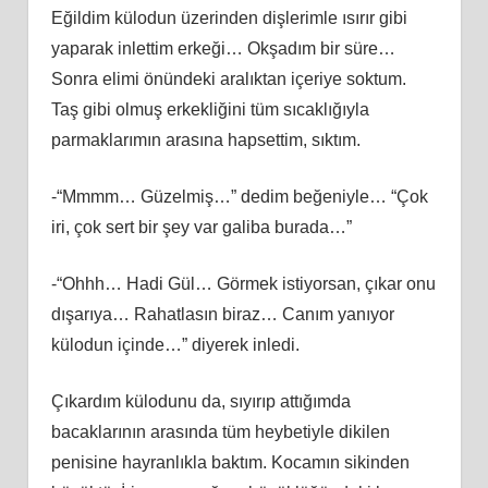
Eğildim külodun üzerinden dişlerimle ısırır gibi
yaparak inlettim erkeği… Okşadım bir süre…
Sonra elimi önündeki aralıktan içeriye soktum.
Taş gibi olmuş erkekliğini tüm sıcaklığıyla
parmaklarımın arasına hapsettim, sıktım.
-“Mmmm… Güzelmiş…” dedim beğeniyle… “Çok
iri, çok sert bir şey var galiba burada…”
-“Ohhh… Hadi Gül… Görmek istiyorsan, çıkar onu
dışarıya… Rahatlasın biraz… Canım yanıyor
külodun içinde…” diyerek inledi.
Çıkardım külodunu da, sıyırıp attığımda
bacaklarının arasında tüm heybetiyle dikilen
penisine hayranlıkla baktım. Kocamın sikinden