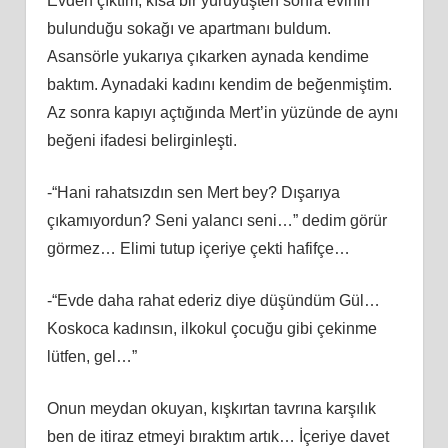
Evden çıktım, kısa bir yürüyüşten sonra evinin
bulunduğu sokağı ve apartmanı buldum.
Asansörle yukarıya çıkarken aynada kendime
baktım. Aynadaki kadını kendim de beğenmiştim.
Az sonra kapıyı açtığında Mert’in yüzünde de aynı
beğeni ifadesi belirginleşti.
-“Hani rahatsızdın sen Mert bey? Dışarıya
çıkamıyordun? Seni yalancı seni…” dedim görür
görmez… Elimi tutup içeriye çekti hafifçe…
-“Evde daha rahat ederiz diye düşündüm Gül…
Koskoca kadınsın, ilkokul çocuğu gibi çekinme
lütfen, gel…”
Onun meydan okuyan, kışkırtan tavrına karşılık
ben de itiraz etmeyi bıraktım artık… İçeriye davet