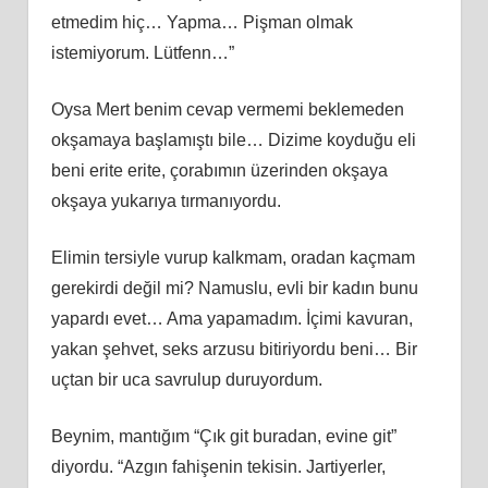
etmedim hiç… Yapma… Pişman olmak
istemiyorum. Lütfenn…”
Oysa Mert benim cevap vermemi beklemeden
okşamaya başlamıştı bile… Dizime koyduğu eli
beni erite erite, çorabımın üzerinden okşaya
okşaya yukarıya tırmanıyordu.
Elimin tersiyle vurup kalkmam, oradan kaçmam
gerekirdi değil mi? Namuslu, evli bir kadın bunu
yapardı evet… Ama yapamadım. İçimi kavuran,
yakan şehvet, seks arzusu bitiriyordu beni… Bir
uçtan bir uca savrulup duruyordum.
Beynim, mantığım “Çık git buradan, evine git”
diyordu. “Azgın fahişenin tekisin. Jartiyerler,