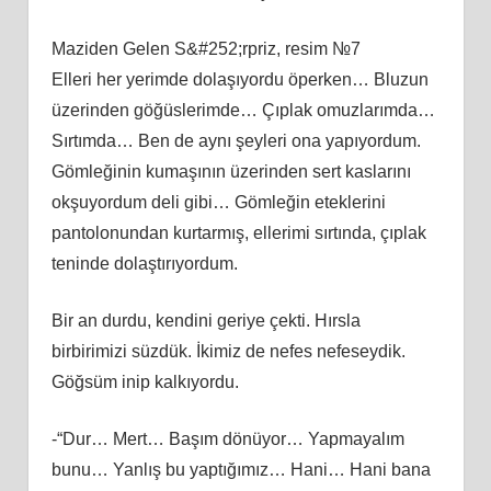
Maziden Gelen S&#252;rpriz, resim №7
Elleri her yerimde dolaşıyordu öperken… Bluzun
üzerinden göğüslerimde… Çıplak omuzlarımda…
Sırtımda… Ben de aynı şeyleri ona yapıyordum.
Gömleğinin kumaşının üzerinden sert kaslarını
okşuyordum deli gibi… Gömleğin eteklerini
pantolonundan kurtarmış, ellerimi sırtında, çıplak
teninde dolaştırıyordum.
Bir an durdu, kendini geriye çekti. Hırsla
birbirimizi süzdük. İkimiz de nefes nefeseydik.
Göğsüm inip kalkıyordu.
-“Dur… Mert… Başım dönüyor… Yapmayalım
bunu… Yanlış bu yaptığımız… Hani… Hani bana