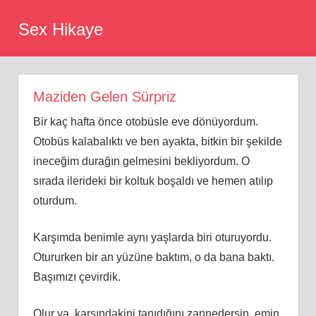
Skip
Sex Hikaye
to
content
Maziden Gelen Sürpriz
Bir kaç hafta önce otobüsle eve dönüyordum.
Otobüs kalabalıktı ve ben ayakta, bitkin bir şekilde
ineceğim durağın gelmesini bekliyordum. O
sırada ilerideki bir koltuk boşaldı ve hemen atılıp
oturdum.
Karşımda benimle aynı yaşlarda biri oturuyordu.
Otururken bir an yüzüne baktım, o da bana baktı.
Başımızı çevirdik.
Olur ya, karşındakini tanıdığını zannedersin, emin