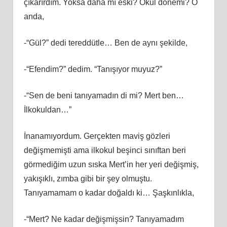
çıkarırdım. Yoksa daha mı eski? Okul dönemi? O
anda,
-“Gül?” dedi tereddütle… Ben de aynı şekilde,
-“Efendim?” dedim. “Tanışıyor muyuz?”
-“Sen de beni tanıyamadın di mi? Mert ben…
İlkokuldan…”
İnanamıyordum. Gerçekten maviş gözleri
değişmemişti ama ilkokul beşinci sınıftan beri
görmediğim uzun sıska Mert’in her yeri değişmiş,
yakışıklı, zımba gibi bir şey olmuştu.
Tanıyamamam o kadar doğaldı ki… Şaşkınlıkla,
-“Mert? Ne kadar değişmişsin? Tanıyamadım