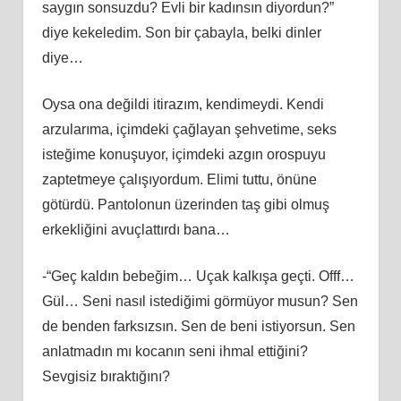
saygın sonsuzdu? Evli bir kadınsın diyordun?”
diye kekeledim. Son bir çabayla, belki dinler
diye…
Oysa ona değildi itirazım, kendimeydi. Kendi
arzularıma, içimdeki çağlayan şehvetime, seks
isteğime konuşuyor, içimdeki azgın orospuyu
zaptetmeye çalışıyordum. Elimi tuttu, önüne
götürdü. Pantolonun üzerinden taş gibi olmuş
erkekliğini avuçlattırdı bana…
-“Geç kaldın bebeğim… Uçak kalkışa geçti. Offf…
Gül… Seni nasıl istediğimi görmüyor musun? Sen
de benden farksızsın. Sen de beni istiyorsun. Sen
anlatmadın mı kocanın seni ihmal ettiğini?
Sevgisiz bıraktığını?