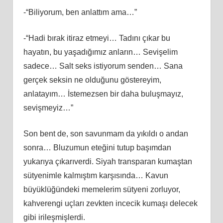
-“Biliyorum, ben anlattım ama…”
-“Hadi bırak itiraz etmeyi… Tadını çıkar bu
hayatın, bu yaşadığımız anların… Sevişelim
sadece… Salt seks istiyorum senden… Sana
gerçek seksin ne olduğunu göstereyim,
anlatayım… İstemezsen bir daha buluşmayız,
sevişmeyiz…”
Son bent de, son savunmam da yıkıldı o andan
sonra… Bluzumun eteğini tutup başımdan
yukarıya çıkarıverdi. Siyah transparan kumaştan
sütyenimle kalmıştım karşısında… Kavun
büyüklüğündeki memelerim sütyeni zorluyor,
kahverengi uçları zevkten incecik kumaşı delecek
gibi irileşmişlerdi.