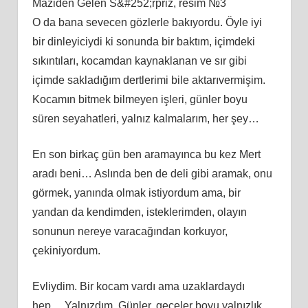
Maziden Gelen S&#252;rpriz, resim №3
O da bana sevecen gözlerle bakıyordu. Öyle iyi
bir dinleyiciydi ki sonunda bir baktım, içimdeki
sıkıntıları, kocamdan kaynaklanan ve sır gibi
içimde sakladığım dertlerimi bile aktarıvermişim.
Kocamın bitmek bilmeyen işleri, günler boyu
süren seyahatleri, yalnız kalmalarım, her şey…
En son birkaç gün ben aramayınca bu kez Mert
aradı beni… Aslında ben de deli gibi aramak, onu
görmek, yanında olmak istiyordum ama, bir
yandan da kendimden, isteklerimden, olayın
sonunun nereye varacağından korkuyor,
çekiniyordum.
Evliydim. Bir kocam vardı ama uzaklardaydı
hep… Yalnızdım. Günler, geceler boyu yalnızlık,