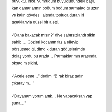
büyüktü. İrice, yumruğum büyüklüğündeki başı,
kan damarlarının boğum boğum sarmaladığı uzun
ve kalın gövdesi, altında topluca duran iri
taşaklarıyla güzel bir aletti.
-“Daha bakacak mısın?” diye sabırsızlandı sikin
sahibi… Gözleri kocamın fazla elleyip
pörsütmediği, dimdik duran göğüslerimde
dolaşıyordu bu arada… Parmaklarımın arasında
okşadım sikini,
-“Acele etme…” dedim. “Bırak biraz tadını
çıkarayım…”
-“Dayanamıyorum artık… Ne yapacaksan yap
şuna…”