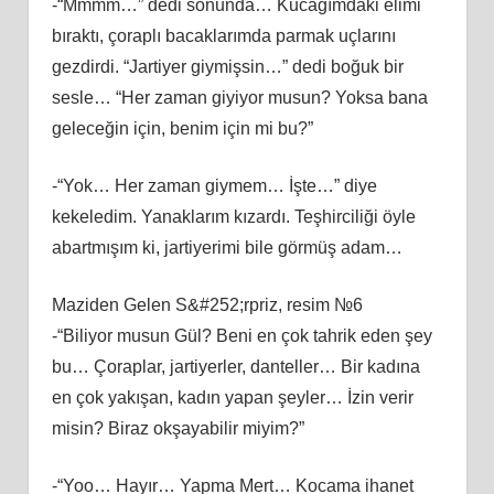
-“Mmmm…” dedi sonunda… Kucağımdaki elimi
bıraktı, çoraplı bacaklarımda parmak uçlarını
gezdirdi. “Jartiyer giymişsin…” dedi boğuk bir
sesle… “Her zaman giyiyor musun? Yoksa bana
geleceğin için, benim için mi bu?”
-“Yok… Her zaman giymem… İşte…” diye
kekeledim. Yanaklarım kızardı. Teşhirciliği öyle
abartmışım ki, jartiyerimi bile görmüş adam…
Maziden Gelen S&#252;rpriz, resim №6
-“Biliyor musun Gül? Beni en çok tahrik eden şey
bu… Çoraplar, jartiyerler, danteller… Bir kadına
en çok yakışan, kadın yapan şeyler… İzin verir
misin? Biraz okşayabilir miyim?”
-“Yoo… Hayır… Yapma Mert… Kocama ihanet