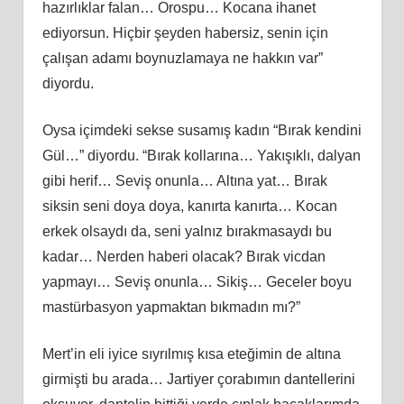
hazırlıklar falan… Orospu… Kocana ihanet
ediyorsun. Hiçbir şeyden habersiz, senin için
çalışan adamı boynuzlamaya ne hakkın var”
diyordu.
Oysa içimdeki sekse susamış kadın “Bırak kendini
Gül…” diyordu. “Bırak kollarına… Yakışıklı, dalyan
gibi herif… Seviş onunla… Altına yat… Bırak
siksin seni doya doya, kanırta kanırta… Kocan
erkek olsaydı da, seni yalnız bırakmasaydı bu
kadar… Nerden haberi olacak? Bırak vicdan
yapmayı… Seviş onunla… Sikiş… Geceler boyu
mastürbasyon yapmaktan bıkmadın mı?”
Mert’in eli iyice sıyrılmış kısa eteğimin de altına
girmişti bu arada… Jartiyer çorabımın dantellerini