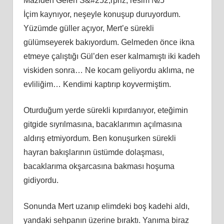
Maziden Gelen S&#252;rpriz, resim №5
İçim kaynıyor, neşeyle konuşup duruyordum.
Yüzümde güller açıyor, Mert’e sürekli
gülümseyerek bakıyordum. Gelmeden önce ikna
etmeye çalıştığı Gül’den eser kalmamıştı iki kadeh
viskiden sonra… Ne kocam geliyordu aklıma, ne
evliliğim… Kendimi kaptırıp koyvermiştim.
Oturduğum yerde sürekli kıpırdanıyor, eteğimin
gitgide sıyrılmasına, bacaklarımın açılmasına
aldırış etmiyordum. Ben konuşurken sürekli
hayran bakışlarının üstümde dolaşması,
bacaklarıma okşarcasına bakması hoşuma
gidiyordu.
Sonunda Mert uzanıp elimdeki boş kadehi aldı,
yandaki sehpanın üzerine bıraktı. Yanıma biraz