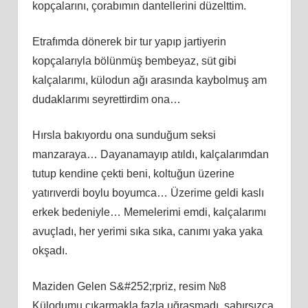
kopçalarını, çorabımın dantellerini düzelttim.
Etrafımda dönerek bir tur yapıp jartiyerin
kopçalarıyla bölünmüş bembeyaz, süt gibi
kalçalarımı, külodun ağı arasında kaybolmuş am
dudaklarımı seyrettirdim ona…
Hırsla bakıyordu ona sunduğum seksi
manzaraya… Dayanamayıp atıldı, kalçalarımdan
tutup kendine çekti beni, koltuğun üzerine
yatırıverdi boylu boyumca… Üzerime geldi kaslı
erkek bedeniyle… Memelerimi emdi, kalçalarımı
avuçladı, her yerimi sıka sıka, canımı yaka yaka
okşadı.
Maziden Gelen S&#252;rpriz, resim №8
Külodumu çıkarmakla fazla uğraşmadı, sabırsızca