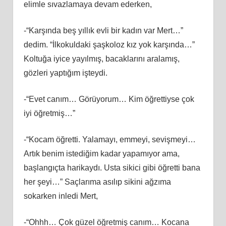
elimle sıvazlamaya devam ederken,
-“Karşında beş yıllık evli bir kadın var Mert…”
dedim. “İlkokuldaki şaşkoloz kız yok karşında…”
Koltuğa iyice yayılmış, bacaklarını aralamış,
gözleri yaptığım işteydi.
-“Evet canım… Görüyorum… Kim öğrettiyse çok
iyi öğretmiş…”
-“Kocam öğretti. Yalamayı, emmeyi, sevişmeyi…
Artık benim istediğim kadar yapamıyor ama,
başlangıçta harikaydı. Usta sikici gibi öğretti bana
her şeyi…” Saçlarıma asılıp sikini ağzıma
sokarken inledi Mert,
-“Ohhh… Çok güzel öğretmiş canım… Kocana