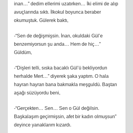
inan…” dedim ellerimi uzatırken… İki elimi de alıp
avuçlarında sıktı. İlkokul boyunca beraber
okumuştuk. Gülerek baktı,
-“Sen de değişmişsin. İnan, okuldaki Gül’e
benzemiyorsun şu anda… Hem de hiç…”
Güldüm,
-“Dişleri telli, sıska bacaklı Gül’ü bekliyordun
herhalde Mert…” diyerek şaka yaptım. O hala
hayran hayran bana bakmakla meşguldü. Baştan
aşağı süzüyordu beni,
-“Gerçekten… Sen… Sen o Gül değilsin.
Başkalaşım geçirmişsin, afet bir kadın olmuşsun”
deyince yanaklarım kızardı.