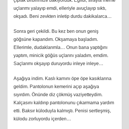
çıplak birbirimize bakıyorduk. Eğildi, sırayla meme
uçlarımı yalayıp emdi, elleriyle avuçlayıp sıktı,
okşadı. Beni zevkten inletip durdu dakikalarca…
Sonra geri çekildi. Bu kez ben onun geniş
göğsüne kapandım. Okşamaya başladım.
Ellerimle, dudaklarımla… Onun bana yaptığını
yaptım, minicik göğüs uçlarını yaladım, emdim.
Saçlarımı okşayıp duruyordu inleye inleye…
Aşağıya indim. Kaslı karnını öpe öpe kasıklarına
geldim. Pantolonun kemerini açıp aşağıya
sıyırdım. Önünde diz çökmüş vaziyetteydim.
Kalçasını kaldırıp pantolonunu çıkarmama yardım
etti. Baksır küloduyla kalmıştı. Penisi sertleşmiş,
külodu zorluyordu içerden…