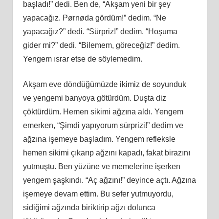
başladı!” dedi. Ben de, “Akşam yeni bir şey
yapacağız. Pørnøda gördüm!” dedim. “Ne
yapacağız?” dedi. “Sürpriz!” dedim. “Hoşuma
gider mi?” dedi. “Bilemem, göreceğiz!” dedim.
Yengem ısrar etse de söylemedim.
Akşam eve döndüğümüzde ikimiz de soyunduk
ve yengemi banyoya götürdüm. Duşta diz
çöktürdüm. Hemen sikimi ağzına aldı. Yengem
emerken, “Şimdi yapıyorum sürprizi!” dedim ve
ağzına işemeye başladım. Yengem refleksle
hemen sikimi çıkarıp ağzını kapadı, fakat birazını
yutmuştu. Ben yüzüne ve memelerine işerken
yengem şaşkındı. “Aç ağzını!” deyince açtı. Ağzına
işemeye devam ettim. Bu sefer yutmuyordu,
sidiğimi ağzında biriktirip ağzı dolunca