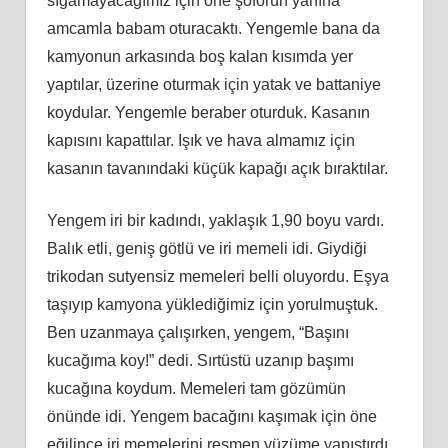
sığamayacağımız için öne şoförün yanına
amcamla babam oturacaktı. Yengemle bana da
kamyonun arkasında boş kalan kısımda yer
yaptılar, üzerine oturmak için yatak ve battaniye
koydular. Yengemle beraber oturduk. Kasanın
kapısını kapattılar. Işık ve hava almamız için
kasanın tavanındaki küçük kapağı açık bıraktılar.
Yengem iri bir kadındı, yaklaşık 1,90 boyu vardı.
Balık etli, geniş götlü ve iri memeli idi. Giydiği
trikodan sutyensiz memeleri belli oluyordu. Eşya
taşıyıp kamyona yüklediğimiz için yorulmuştuk.
Ben uzanmaya çalışırken, yengem, “Başını
kucağıma koy!” dedi. Sırtüstü uzanıp başımı
kucağına koydum. Memeleri tam gözümün
önünde idi. Yengem bacağını kaşımak için öne
eğilince iri memelerini resmen yüzüme yapıştırdı.