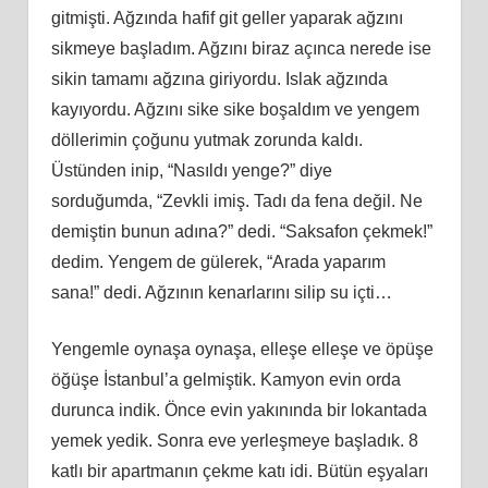
gitmişti. Ağzında hafif git geller yaparak ağzını
sikmeye başladım. Ağzını biraz açınca nerede ise
sikin tamamı ağzına giriyordu. Islak ağzında
kayıyordu. Ağzını sike sike boşaldım ve yengem
döllerimin çoğunu yutmak zorunda kaldı.
Üstünden inip, “Nasıldı yenge?” diye
sorduğumda, “Zevkli imiş. Tadı da fena değil. Ne
demiştin bunun adına?” dedi. “Saksafon çekmek!”
dedim. Yengem de gülerek, “Arada yaparım
sana!” dedi. Ağzının kenarlarını silip su içti…
Yengemle oynaşa oynaşa, elleşe elleşe ve öpüşe
öğüşe İstanbul’a gelmiştik. Kamyon evin orda
durunca indik. Önce evin yakınında bir lokantada
yemek yedik. Sonra eve yerleşmeye başladık. 8
katlı bir apartmanın çekme katı idi. Bütün eşyaları