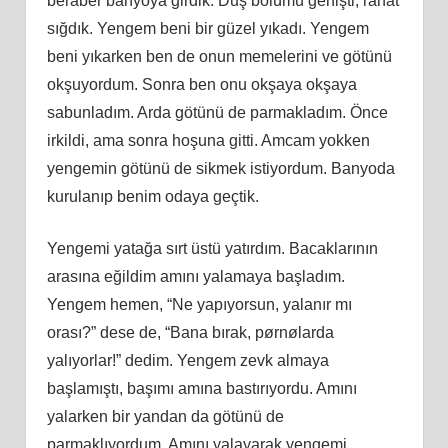
beraber banyoya girdik. Duş bölümü genişti, rahat
sığdık. Yengem beni bir güzel yıkadı. Yengem
beni yıkarken ben de onun memelerini ve götünü
okşuyordum. Sonra ben onu okşaya okşaya
sabunladım. Arda götünü de parmakladım. Önce
irkildi, ama sonra hoşuna gitti. Amcam yokken
yengemin götünü de sikmek istiyordum. Banyoda
kurulanıp benim odaya geçtik.
Yengemi yatağa sırt üstü yatırdım. Bacaklarının
arasına eğildim amını yalamaya başladım.
Yengem hemen, “Ne yapıyorsun, yalanır mı
orası?” dese de, “Bana bırak, pørnølarda
yalıyorlar!” dedim. Yengem zevk almaya
başlamıştı, başımı amına bastırıyordu. Amını
yalarken bir yandan da götünü de
parmaklıyordum. Amını yalayarak yengemi