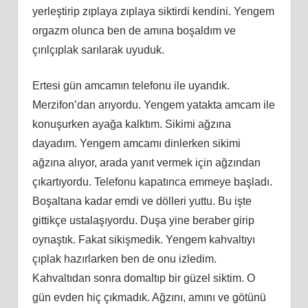
yerleştirip zıplaya zıplaya siktirdi kendini. Yengem
orgazm olunca ben de amına boşaldım ve
çırılçıplak sarılarak uyuduk.
Ertesi gün amcamın telefonu ile uyandık.
Merzifon’dan arıyordu. Yengem yatakta amcam ile
konuşurken ayağa kalktım. Sikimi ağzına
dayadım. Yengem amcamı dinlerken sikimi
ağzına alıyor, arada yanıt vermek için ağzından
çıkartıyordu. Telefonu kapatınca emmeye başladı.
Boşaltana kadar emdi ve dölleri yuttu. Bu işte
gittikçe ustalaşıyordu. Duşa yine beraber girip
oynaştık. Fakat sikişmedik. Yengem kahvaltıyı
çıplak hazırlarken ben de onu izledim.
Kahvaltıdan sonra domaltıp bir güzel siktim. O
gün evden hiç çıkmadık. Ağzını, amını ve götünü