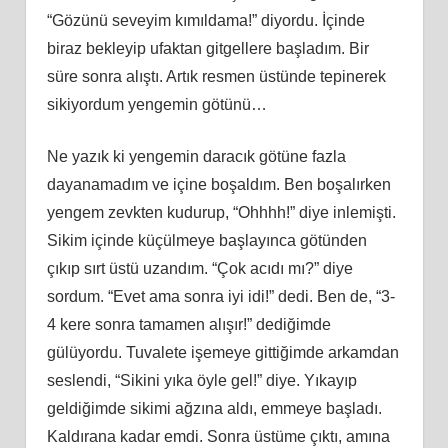
“Gözünü seveyim kımıldama!” diyordu. İçinde
biraz bekleyip ufaktan gitgellere başladım. Bir
süre sonra alıştı. Artık resmen üstünde tepinerek
sikiyordum yengemin götünü…
Ne yazık ki yengemin daracık götüne fazla
dayanamadım ve içine boşaldım. Ben boşalırken
yengem zevkten kudurup, “Ohhhh!” diye inlemişti.
Sikim içinde küçülmeye başlayınca götünden
çıkıp sırt üstü uzandım. “Çok acıdı mı?” diye
sordum. “Evet ama sonra iyi idi!” dedi. Ben de, “3-
4 kere sonra tamamen alışır!” dediğimde
gülüyordu. Tuvalete işemeye gittiğimde arkamdan
seslendi, “Sikini yıka öyle gel!” diye. Yıkayıp
geldiğimde sikimi ağzına aldı, emmeye başladı.
Kaldırana kadar emdi. Sonra üstüme çıktı, amına