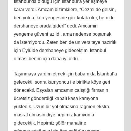
İstanbul’da olduğu için İstanbul’a yerleşmeye
karar verdi. Amcam bizimkilere, “Cezmi de gelsin,
ben yolda iken yengesine göz kulak olur, hem de
dershaneye orada gider!” dedi. Amcamın
yengeme güveni az idi, ama nedense boşamak
da istemiyordu. Zaten ben de üniversiteye hazırlık
için Eylülde dershaneye gidecektim, İstanbul
olması benim için daha iyi oldu…
Taşınmaya yardım etmek için babam da İstanbul’a
gelecekti, sonra kamyoncu ile birlikte köye geri
dönecekti. Eşyaları amcamın çalıştığı firmanın
ücretsiz gönderdiği kapalı kasa kamyona
yükledik. Uzun bir yol olmasına rağmen ekstra
masraf olmasın diye hepimiz kamyonla
gidecektik. Hepimiz şöför mahaline