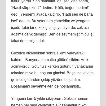
tükürüyordu. Son damlaları da işedikten sonra,
“Nasıl sürprizim?” dedim. “Kötü, beğenmedim!”
dedi. Yengemi ayağa kaldırıp, “Hadi sen de bana
işe!” dedim. Bu sefer ben çömeldim ve yengem
işedi. Tabii bir erkek gibi işeyemiyordu, çok azı
ağzıma denk gelmişti. Ben de sevmemiştim bu işi,
fakat denemiş olduk.
Güzelce yıkandıktan sonra sikimi yalayarak
kaldırdı. Banyoda domaltıp götünü siktim. Artık
acımıyordu. Götünü sikerken götünün yanaklarını
tokatladım ve bu hoşuna gitmişti. Boşalma vaktim
gelince götünden çekip yüzüne boşaldım.
Boşalmamı seyretmekten de hoşlanmıştı…
Yengemi tam 5 yıldır sikiyorum. Sekste hemen
hemen her şeyi yapıyoruz. Bir zamanların köy