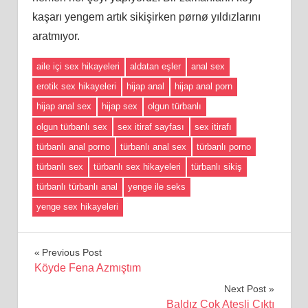
kaşarı yengem artık sikişirken pørnø yıldızlarını
aratmıyor.
aile içi sex hikayeleri
aldatan eşler
anal sex
erotik sex hikayeleri
hijap anal
hijap anal porn
hijap anal sex
hijap sex
olgun türbanlı
olgun türbanlı sex
sex itiraf sayfası
sex itirafı
türbanlı anal porno
türbanlı anal sex
türbanlı porno
türbanlı sex
türbanlı sex hikayeleri
türbanlı sikiş
türbanlı türbanlı anal
yenge ile seks
yenge sex hikayeleri
Yazı
Previous Post
Köyde Fena Azmıştım
gezinmesi
Next Post
Baldız Çok Ateşli Çıktı