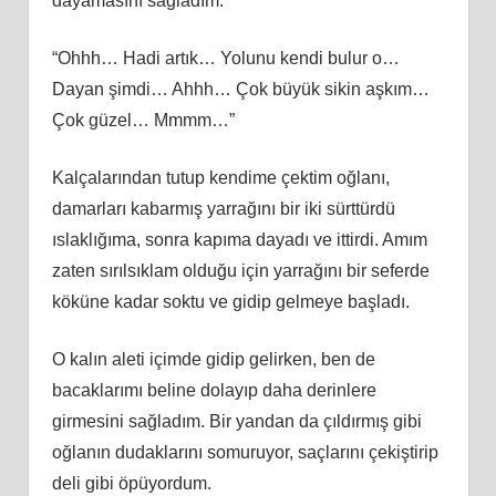
dayamasını sağladım.
“Ohhh… Hadi artık… Yolunu kendi bulur o…
Dayan şimdi… Ahhh… Çok büyük sikin aşkım…
Çok güzel… Mmmm…”
Kalçalarından tutup kendime çektim oğlanı,
damarları kabarmış yarrağını bir iki sürttürdü
ıslaklığıma, sonra kapıma dayadı ve ittirdi. Amım
zaten sırılsıklam olduğu için yarrağını bir seferde
köküne kadar soktu ve gidip gelmeye başladı.
O kalın aleti içimde gidip gelirken, ben de
bacaklarımı beline dolayıp daha derinlere
girmesini sağladım. Bir yandan da çıldırmış gibi
oğlanın dudaklarını somuruyor, saçlarını çekiştirip
deli gibi öpüyordum.