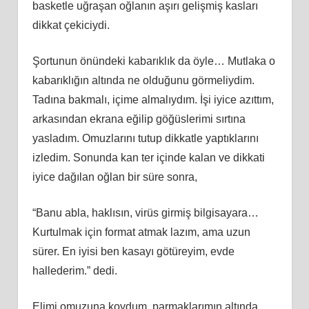
basketle uğraşan oğlanın aşırı gelişmiş kasları
dikkat çekiciydi.
Şortunun önündeki kabarıklık da öyle… Mutlaka o
kabarıklığın altında ne olduğunu görmeliydim.
Tadına bakmalı, içime almalıydım. İşi iyice azıttım,
arkasından ekrana eğilip göğüslerimi sırtına
yasladım. Omuzlarını tutup dikkatle yaptıklarını
izledim. Sonunda kan ter içinde kalan ve dikkati
iyice dağılan oğlan bir süre sonra,
“Banu abla, haklısın, virüs girmiş bilgisayara…
Kurtulmak için format atmak lazım, ama uzun
sürer. En iyisi ben kasayı götüreyim, evde
hallederim.” dedi.
Elimi omuzuna koydum, parmaklarımın altında