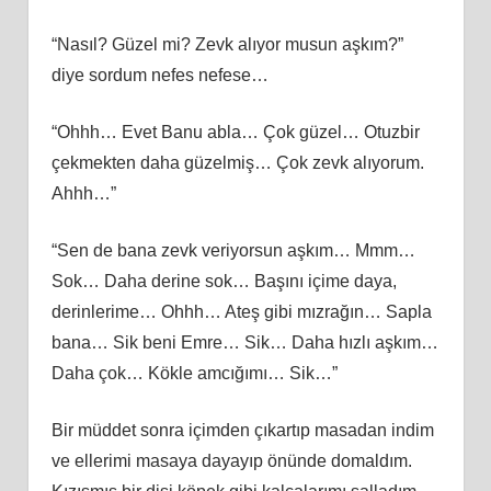
“Nasıl? Güzel mi? Zevk alıyor musun aşkım?”
diye sordum nefes nefese…
“Ohhh… Evet Banu abla… Çok güzel… Otuzbir
çekmekten daha güzelmiş… Çok zevk alıyorum.
Ahhh…”
“Sen de bana zevk veriyorsun aşkım… Mmm…
Sok… Daha derine sok… Başını içime daya,
derinlerime… Ohhh… Ateş gibi mızrağın… Sapla
bana… Sik beni Emre… Sik… Daha hızlı aşkım…
Daha çok… Kökle amcığımı… Sik…”
Bir müddet sonra içimden çıkartıp masadan indim
ve ellerimi masaya dayayıp önünde domaldım.