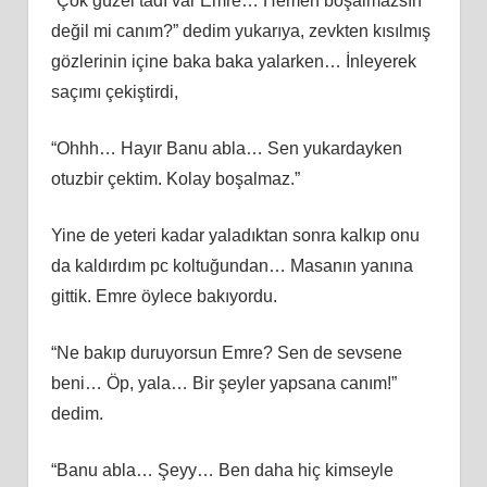
“Çok güzel tadı var Emre… Hemen boşalmazsın
değil mi canım?” dedim yukarıya, zevkten kısılmış
gözlerinin içine baka baka yalarken… İnleyerek
saçımı çekiştirdi,
“Ohhh… Hayır Banu abla… Sen yukardayken
otuzbir çektim. Kolay boşalmaz.”
Yine de yeteri kadar yaladıktan sonra kalkıp onu
da kaldırdım pc koltuğundan… Masanın yanına
gittik. Emre öylece bakıyordu.
“Ne bakıp duruyorsun Emre? Sen de sevsene
beni… Öp, yala… Bir şeyler yapsana canım!”
dedim.
“Banu abla… Şeyy… Ben daha hiç kimseyle