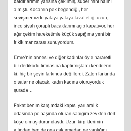
baldırlarımın yarısına çekilmiş, süper mini halini
almıştı. Kocamın pek beğendiği, her
sevişmemizde yalaya yalaya tavaf ettiği uzun,
ince siyah çoraplı bacaklarımı açıp kapatıyor, her
ağır çekim hareketimle küçük sapığıma yeni bir
frikik manzarası sunuyordum.
Emre’nin annesi ve diğer kadınlar öyle hararetli
bir dedikodu fırtınasına kaptırmışlardı kendilerini
ki, hiç bir şeyin farkında değillerdi. Zaten farkında
olsalar ne olacak, kadın kadına oturuyorduk
şurada…
Fakat benim karşımdaki kapısı yarı aralık
odasında pc başında oturan sapığım zevkten dört
köşe olmuş durumdaydı. Uzun kirpiklerimin
altından ben de ona çaktırmadan ne yaptığını