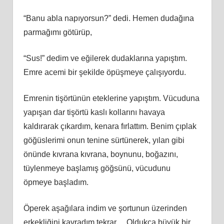
“Banu abla napıyorsun?” dedi. Hemen dudağına
parmağımı götürüp,
“Sus!” dedim ve eğilerek dudaklarına yapıştım.
Emre acemi bir şekilde öpüşmeye çalışıyordu.
Emrenin tişörtünün eteklerine yapıştım. Vücuduna
yapışan dar tişörtü kaslı kollarını havaya
kaldırarak çıkardım, kenara fırlattım. Benim çıplak
göğüslerimi onun tenine sürtünerek, yılan gibi
önünde kıvrana kıvrana, boynunu, boğazını,
tüylenmeye başlamış göğsünü, vücudunu
öpmeye başladım.
Öperek aşağılara indim ve şortunun üzerinden
erkekliğini kavradım tekrar… Oldukça büyük bir