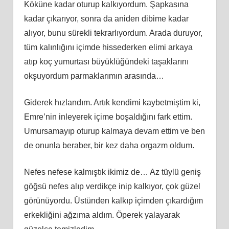
Köküne kadar oturup kalkıyordum. Şapkasına
kadar çıkarıyor, sonra da aniden dibime kadar
alıyor, bunu sürekli tekrarlıyordum. Arada duruyor,
tüm kalınlığını içimde hissederken elimi arkaya
atıp koç yumurtası büyüklüğündeki taşaklarını
okşuyordum parmaklarımın arasında…
Giderek hızlandım. Artık kendimi kaybetmiştim ki,
Emre’nin inleyerek içime boşaldığını fark ettim.
Umursamayıp oturup kalmaya devam ettim ve ben
de onunla beraber, bir kez daha orgazm oldum.
Nefes nefese kalmıştık ikimiz de… Az tüylü geniş
göğsü nefes alıp verdikçe inip kalkıyor, çok güzel
görünüyordu. Üstünden kalkıp içimden çıkardığım
erkekliğini ağzıma aldım. Öperek yalayarak