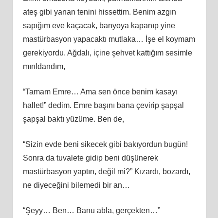
ateş gibi yanan tenini hissettim. Benim azgın
sapığım eve kaçacak, banyoya kapanıp yine
mastürbasyon yapacaktı mutlaka… İşe el koymam
gerekiyordu. Ağdalı, içine şehvet kattığım sesimle
mırıldandım,
“Tamam Emre… Ama sen önce benim kasayı
hallet!” dedim. Emre başını bana çevirip şapşal
şapşal baktı yüzüme. Ben de,
“Sizin evde beni sikecek gibi bakıyordun bugün!
Sonra da tuvalete gidip beni düşünerek
mastürbasyon yaptın, değil mi?” Kızardı, bozardı,
ne diyeceğini bilemedi bir an…
“Şeyy… Ben… Banu abla, gerçekten…”