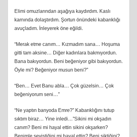
Elimi omuzlarından aşağıya kaydırdım. Kaslı
karnında dolaştırdım. Şortun önündeki kabarıklığı
avuçladım. İnleyerek öne eğildi.
“Merak etme canım… Kızmadım sana… Hoşuma
gitti tam aksine… Diğer kadınlara bakmıyordun.
Bana bakıyordun. Beni beğeniyor gibi bakıyordun.
Öyle mi? Beğeniyor musun beni?”
“Ben… Evet Banu abla… Çok güzelsin… Çok
beğeniyorum seni…”
“Ne yaptın banyoda Emre?” Kabarıklığını tutup
sıktım biraz… Yine inledi…”Sikini mi okşadın
canım? Beni mi hayal ettin sikini okşarken?
Benimle seviştiğini mi hayal ettin? Beni siktiğini?