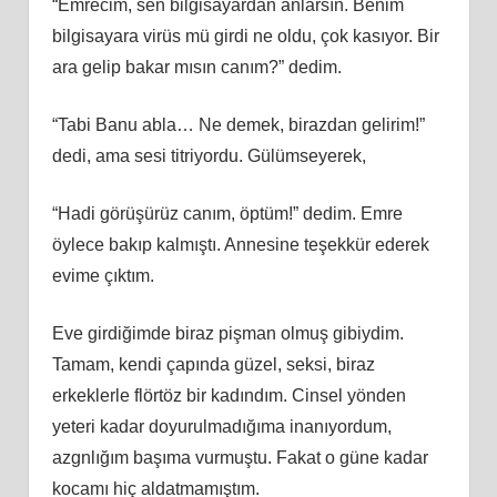
“Emrecim, sen bilgisayardan anlarsın. Benim
bilgisayara virüs mü girdi ne oldu, çok kasıyor. Bir
ara gelip bakar mısın canım?” dedim.
“Tabi Banu abla… Ne demek, birazdan gelirim!”
dedi, ama sesi titriyordu. Gülümseyerek,
“Hadi görüşürüz canım, öptüm!” dedim. Emre
öylece bakıp kalmıştı. Annesine teşekkür ederek
evime çıktım.
Eve girdiğimde biraz pişman olmuş gibiydim.
Tamam, kendi çapında güzel, seksi, biraz
erkeklerle flörtöz bir kadındım. Cinsel yönden
yeteri kadar doyurulmadığıma inanıyordum,
azgnlığım başıma vurmuştu. Fakat o güne kadar
kocamı hiç aldatmamıştım.