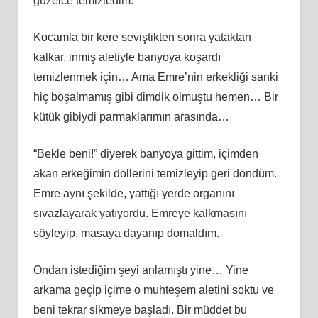
güzelce temizledim.
Kocamla bir kere seviştikten sonra yataktan
kalkar, inmiş aletiyle banyoya koşardı
temizlenmek için… Ama Emre’nin erkekliği sanki
hiç boşalmamış gibi dimdik olmuştu hemen… Bir
kütük gibiydi parmaklarımın arasında…
“Bekle beni!” diyerek banyoya gittim, içimden
akan erkeğimin döllerini temizleyip geri döndüm.
Emre aynı şekilde, yattığı yerde organını
sıvazlayarak yatıyordu. Emreye kalkmasını
söyleyip, masaya dayanıp domaldım.
Ondan istediğim şeyi anlamıştı yine… Yine
arkama geçip içime o muhteşem aletini soktu ve
beni tekrar sikmeye başladı. Bir müddet bu