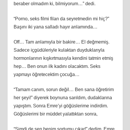
beraber olmadım ki, bilmiyorum…” dedi.
“Porno, seks filmi filan da seyretmedin mi hiç?”
Başını iki yana salladı hayır anlamında…
Off… Tam anlamıyla bir bakire… El değmemiş.
Sadece içgüdüleriyle kulaktan duyduklarıyla
hormonlarının kışkırtmasıyla kendini tatmin etmiş
hep… Ben onun ilk kadını olacaktım. Seks
yapmayı öğretecektim çocuğa…
“Tamam canım, sorun değil… Ben sana öğretirim
her şeyi!” diyerek boynuna sarıldım, dudaklarına
yapıştım. Sonra Emre’yi göğüslerime indirdim.
Göğüslerimi bir müddet yalattıktan sonra,
“Şimdi de sen benim şortumu çıkar!” dedim. Emre