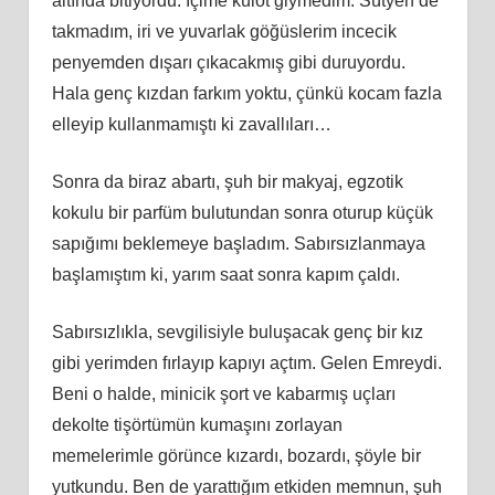
altında bitiyordu. İçime külot giymedim. Sütyen de
takmadım, iri ve yuvarlak göğüslerim incecik
penyemden dışarı çıkacakmış gibi duruyordu.
Hala genç kızdan farkım yoktu, çünkü kocam fazla
elleyip kullanmamıştı ki zavallıları…
Sonra da biraz abartı, şuh bir makyaj, egzotik
kokulu bir parfüm bulutundan sonra oturup küçük
sapığımı beklemeye başladım. Sabırsızlanmaya
başlamıştım ki, yarım saat sonra kapım çaldı.
Sabırsızlıkla, sevgilisiyle buluşacak genç bir kız
gibi yerimden fırlayıp kapıyı açtım. Gelen Emreydi.
Beni o halde, minicik şort ve kabarmış uçları
dekolte tişörtümün kumaşını zorlayan
memelerimle görünce kızardı, bozardı, şöyle bir
yutkundu. Ben de yarattığım etkiden memnun, şuh