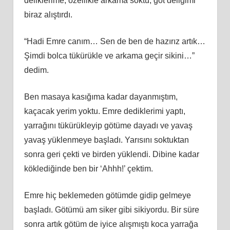
deliklerime, özellikle arkama soktu, göt deliğimi
biraz alıştırdı.
“Hadi Emre canım… Sen de ben de hazırız artık…
Şimdi bolca tükürükle ve arkama geçir sikini…”
dedim.
Ben masaya kasığıma kadar dayanmıştım,
kaçacak yerim yoktu. Emre dediklerimi yaptı,
yarrağını tükürükleyip götüme dayadı ve yavaş
yavaş yüklenmeye başladı. Yarısını soktuktan
sonra geri çekti ve birden yüklendi. Dibine kadar
köklediğinde ben bir ‘Ahhh!’ çektim.
Emre hiç beklemeden götümde gidip gelmeye
başladı. Götümü am siker gibi sikiyordu. Bir süre
sonra artık götüm de iyice alışmıştı koca yarrağa