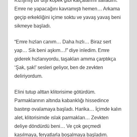
Kızışmış bir dişi köpek gibi kalçalarımı salladım.
Emre ne yapacağını kavramıştı hemen… Arkama
geçip erkekliğini içime soktu ve yavaş yavaş beni
sikmeye başladı.
“Emre hızlan canım… Daha hızlı… Biraz sert
yap… Sik beni aşkım…!” diye inledim. Emre
giderek hızlanıyordu, taşakları amıma çarptıkça
‘Şak, şak!’ sesleri geliyor, ben de zevkten
deliriyordum.
Elini tutup alttan klitorisime götürdüm.
Parmaklarının altında kabarıklığı hissedince
bastırıp ovalamaya başladı. Harika… İçimde kalın
alet, klitorisimde ıslak parmakları… Zevkten
deliye döndürdü beni… Ve çok geçmedi
kasılmaya, feryatlarla boşalmaya başladım.