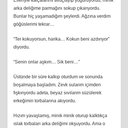
Elleriyle kalçalarımı avuçlayıp yoğuruyordu, minik
arka deliğime parmağını sokup çıkarıyordu.
Bunlar hiç yaşamadığım şeylerdi. Ağzına verdim
göğüslerimi tekrar…
“Ter kokuyorsun, harika… Kokun beni azdırıyor”
diyordu.
“Senin onlar aşkım… Sik beni…”
Üstünde bir süre kalkıp oturdum ve sonunda
boşalmaya başladım. Zevk sularım içimden
fışkırıyordu adeta, beyaz sıvılarım süzülerek
erkeğimin torbalarına akıyordu.
Hızım yavaşlamış, minik minik oturup kalktıkça
ıslak torbaları arka deliğimi okşuyordu. Ama o