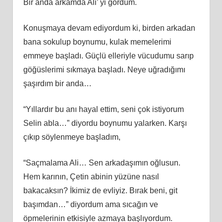
Bir anda arkamda Ali’ yi gördüm.
Konuşmaya devam ediyordum ki, birden arkadan
bana sokulup boynumu, kulak memelerimi
emmeye başladı. Güçlü elleriyle vücudumu sarıp
göğüslerimi sıkmaya başladı. Neye uğradığımı
şaşırdım bir anda…
“Yıllardır bu anı hayal ettim, seni çok istiyorum
Selin abla…” diyordu boynumu yalarken. Karşı
çıkıp söylenmeye başladım,
“Saçmalama Ali… Sen arkadaşımın oğlusun.
Hem karının, Çetin abinin yüzüne nasıl
bakacaksın? İkimiz de evliyiz. Bırak beni, git
başımdan…” diyordum ama sıcağın ve
öpmelerinin etkisiyle azmaya başlıyordum.