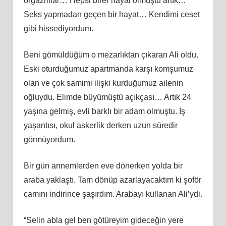
orgazmlar… Hepsi birer hayal olmuştu artık…
Seks yapmadan geçen bir hayat… Kendimi ceset
gibi hissediyordum.
Beni gömüldüğüm o mezarlıktan çıkaran Ali oldu.
Eski oturduğumuz apartmanda karşı komşumuz
olan ve çok samimi ilişki kurduğumuz ailenin
oğluydu. Elimde büyümüştü açıkçası… Artık 24
yaşına gelmiş, evli barklı bir adam olmuştu. İş
yaşantısı, okul askerlik derken uzun süredir
görmüyordum.
Bir gün annemlerden eve dönerken yolda bir
araba yaklaştı. Tam dönüp azarlayacaktım ki şoför
camını indirince şaşırdım. Arabayı kullanan Ali’ydi.
“Selin abla gel ben götüreyim gideceğin yere