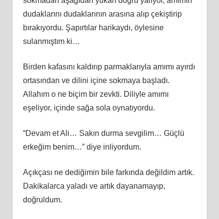
sokmadan aşağıdan yukarı doğru yalıyor, amımın
dudaklarını dudaklarının arasına alıp çekiştirip
bırakıyordu. Şapırtılar harikaydı, öylesine
sulanmıştım ki…
Birden kafasını kaldırıp parmaklarıyla amımı ayırdı
ortasından ve dilini içine sokmaya başladı.
Allahım o ne biçim bir zevkti. Diliyle amımı
eşeliyor, içinde sağa sola oynatıyordu.
“Devam et Ali… Sakın durma sevgilim… Güçlü
erkeğim benim…” diye inliyordum.
Açıkçası ne dediğimin bile farkında değildim artık.
Dakikalarca yaladı ve artık dayanamayıp,
doğruldum.