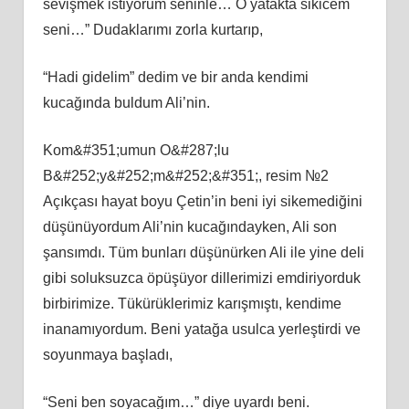
sevişmek istiyorum seninle… O yatakta sikicem
seni…” Dudaklarımı zorla kurtarıp,
“Hadi gidelim” dedim ve bir anda kendimi
kucağında buldum Ali’nin.
Kom&#351;umun O&#287;lu
B&#252;y&#252;m&#252;&#351;, resim №2
Açıkçası hayat boyu Çetin’in beni iyi sikemediğini
düşünüyordum Ali’nin kucağındayken, Ali son
şansımdı. Tüm bunları düşünürken Ali ile yine deli
gibi soluksuzca öpüşüyor dillerimizi emdiriyorduk
birbirimize. Tükürüklerimiz karışmıştı, kendime
inanamıyordum. Beni yatağa usulca yerleştirdi ve
soyunmaya başladı,
“Seni ben soyacağım…” diye uyardı beni.