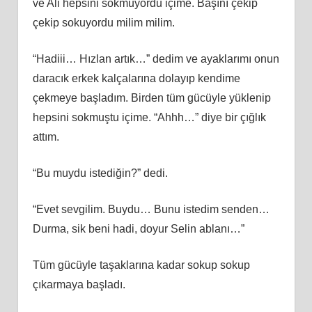
ve Ali hepsini sokmuyordu içime. Başını çekip
çekip sokuyordu milim milim.
“Hadiii… Hızlan artık…” dedim ve ayaklarımı onun
daracık erkek kalçalarına dolayıp kendime
çekmeye başladım. Birden tüm gücüyle yüklenip
hepsini sokmuştu içime. “Ahhh…” diye bir çığlık
attım.
“Bu muydu istediğin?” dedi.
“Evet sevgilim. Buydu… Bunu istedim senden…
Durma, sik beni hadi, doyur Selin ablanı…”
Tüm gücüyle taşaklarına kadar sokup sokup
çıkarmaya başladı.