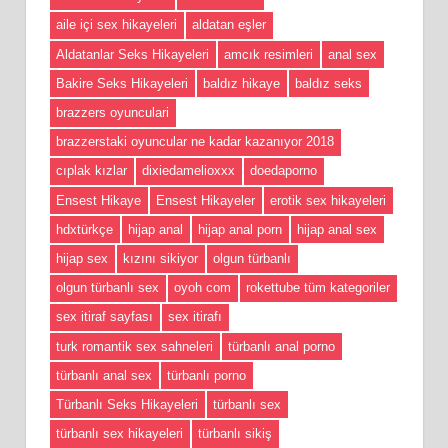
aile içi sex hikayeleri
aldatan eşler
Aldatanlar Seks Hikayeleri
amcık resimleri
anal sex
Bakire Seks Hikayeleri
baldız hikaye
baldız seks
brazzers oyunculari
brazzerstaki oyuncular ne kadar kazanıyor 2018
cıplak kızlar
dixiedamelioxxx
doedaporno
Ensest Hikaye
Ensest Hikayeler
erotik sex hikayeleri
hdxtürkçe
hijap anal
hijap anal porn
hijap anal sex
hijap sex
kızını sikiyor
olgun türbanlı
olgun türbanlı sex
oyoh com
rokettube tüm kategoriler
sex itiraf sayfası
sex itirafı
turk romantik sex sahneleri
türbanlı anal porno
türbanlı anal sex
türbanlı porno
Türbanlı Seks Hikayeleri
türbanlı sex
türbanlı sex hikayeleri
türbanlı sikiş