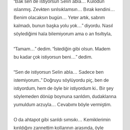
“Bak sen de istiyorsun Selin abla… Külodun
ıslanmış. Zevkten sırılsıklamsın… Bırak kendini…
Benim olacaksın bugün… Yeter artık, sabrım
kalmadı, bunun başka yolu yok…” diyordu. Nasıl
söylediğimi hala bilemiyorum ama o an fısıltıyla,
“Tamam…” dedim. “İstediğin gibi olsun. Madem
bu kadar çok istiyorsun beni…” dedim.
“Sen de istiyorsun Selin abla… Sadece ben
istemiyorum..” Doğruyu söylüyordu piç, ben de
istiyordum, hem de öyle bir istiyordum ki.. Bir şey
söylemeden dönüp boynuna sarıldım, dudaklarına
yumuldum arzuyla… Cevabımı böyle vermiştim.
O da ahtapot gibi sarıldı sımsıkı… Kemiklerimin
kırıldığını zannettim kollarının arasında, öyle