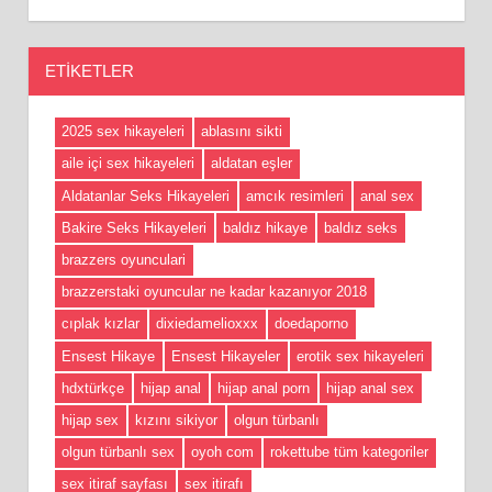
ETIKETLER
2025 sex hikayeleri
ablasını sikti
aile içi sex hikayeleri
aldatan eşler
Aldatanlar Seks Hikayeleri
amcık resimleri
anal sex
Bakire Seks Hikayeleri
baldız hikaye
baldız seks
brazzers oyunculari
brazzerstaki oyuncular ne kadar kazanıyor 2018
cıplak kızlar
dixiedamelioxxx
doedaporno
Ensest Hikaye
Ensest Hikayeler
erotik sex hikayeleri
hdxtürkçe
hijap anal
hijap anal porn
hijap anal sex
hijap sex
kızını sikiyor
olgun türbanlı
olgun türbanlı sex
oyoh com
rokettube tüm kategoriler
sex itiraf sayfası
sex itirafı