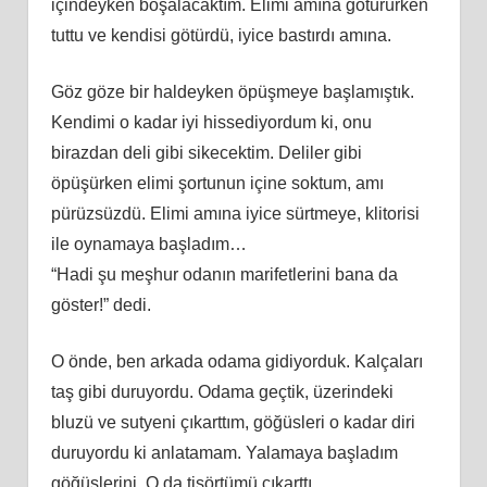
içindeyken boşalacaktım. Elimi amına götürürken
tuttu ve kendisi götürdü, iyice bastırdı amına.
Göz göze bir haldeyken öpüşmeye başlamıştık.
Kendimi o kadar iyi hissediyordum ki, onu
birazdan deli gibi sikecektim. Deliler gibi
öpüşürken elimi şortunun içine soktum, amı
pürüzsüzdü. Elimi amına iyice sürtmeye, klitorisi
ile oynamaya başladım…
“Hadi şu meşhur odanın marifetlerini bana da
göster!” dedi.
O önde, ben arkada odama gidiyorduk. Kalçaları
taş gibi duruyordu. Odama geçtik, üzerindeki
bluzü ve sutyeni çıkarttım, göğüsleri o kadar diri
duruyordu ki anlatamam. Yalamaya başladım
göğüslerini. O da tişörtümü çıkarttı.