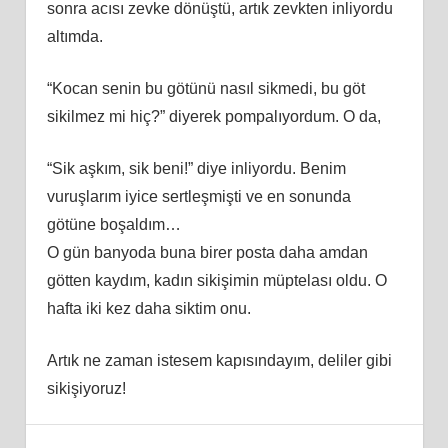
sonra acısı zevke dönüştü, artık zevkten inliyordu
altımda.
“Kocan senin bu götünü nasıl sikmedi, bu göt
sikilmez mi hiç?” diyerek pompalıyordum. O da,
“Sik aşkım, sik beni!” diye inliyordu. Benim
vuruşlarım iyice sertleşmişti ve en sonunda
götüne boşaldım…
O gün banyoda buna birer posta daha amdan
götten kaydım, kadın sikişimin müptelası oldu. O
hafta iki kez daha siktim onu.
Artık ne zaman istesem kapısındayım, deliler gibi
sikişiyoruz!