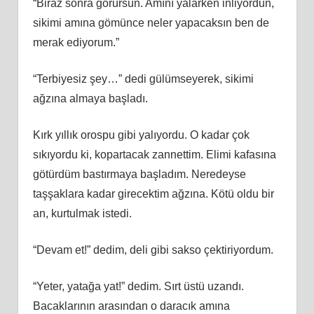
“Biraz sonra görürsün. Amını yalarken inliyordun,
sikimi amına gömünce neler yapacaksın ben de
merak ediyorum.”
“Terbiyesiz şey…” dedi gülümseyerek, sikimi
ağzına almaya başladı.
Kırk yıllık orospu gibi yalıyordu. O kadar çok
sıkıyordu ki, kopartacak zannettim. Elimi kafasına
götürdüm bastırmaya başladım. Neredeyse
taşşaklara kadar girecektim ağzına. Kötü oldu bir
an, kurtulmak istedi.
“Devam et!” dedim, deli gibi sakso çektiriyordum.
“Yeter, yatağa yat!” dedim. Sırt üstü uzandı.
Bacaklarının arasından o daracık amına