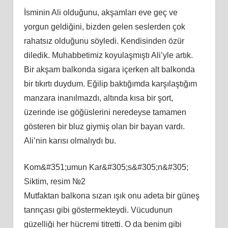
İsminin Ali olduğunu, akşamları eve geç ve
yorgun geldiğini, bizden gelen seslerden çok
rahatsız olduğunu söyledi. Kendisinden özür
diledik. Muhabbetimiz koyulaşmıştı Ali’yle artık.
Bir akşam balkonda sigara içerken alt balkonda
bir tıkırtı duydum. Eğilip baktığımda karşılaştığım
manzara inanılmazdı, altında kısa bir şort,
üzerinde ise göğüslerini neredeyse tamamen
gösteren bir bluz giymiş olan bir bayan vardı.
Ali’nin karısı olmalıydı bu.
Kom&#351;umun Kar&#305;s&#305;n&#305;
Siktim, resim №2
Mutfaktan balkona sızan ışık onu adeta bir güneş
tanrıçası gibi göstermekteydi. Vücudunun
güzelliği her hücremi titretti. O da benim gibi