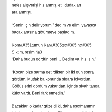
nefes alışverişi hızlanmış, etli dudakları
aralanmıştı.
“Senin için deliriyorum!” dedim ve elimi yavaşça
bacak arasına götürmeye başladım.
Kom&#351;umun Kar&#305;s&#305;n&#305;
Siktim, resim №3
“Daha bugün gördün beni… Dedim ya, hızlısın.”
“Kocan bize sarma getirdikten bir iki gün sonra
gördüm. Mutfak balkonunda sigara içiyordun.
Göğüslerini gördüm yukarıdan, içinde siyah tanga
külot vardı. Beni fark etmedin.”
Bacakları o kadar güzeldi ki, daha eşofmanımın