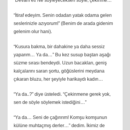
“Devam et! Ne söyleyeceksen söyle, çekinme…”
“İtiraf edeyim. Senin odadan yatak odama gelen
seslerinizle azıyorum!” (Benim de arada gidenim
gelenim olur hani).
“Kusura bakma, bir dahakine ya daha sessiz
yaparım… Ya da…” Bu kez susup baştan aşağı
süzme sırası bendeydi. Uzun bacakları, geniş
kalçalarını saran şortu, göğüslerini meydana
çıkaran bluzu, her şeyiyle harikaydı kadın…
“Ya da..?” diye üsteledi. “Çekinmene gerek yok,
sen de söyle söylemek istediğini…”
“Ya da… Seni de çağırırım! Komşu komşunun
külüne muhtaçmış derler…” dedim. İkimiz de