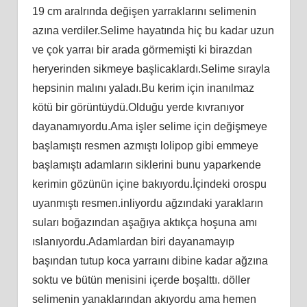
19 cm aralrında değişen yarraklarını selimenin
azına verdiler.Selime hayatında hiç bu kadar uzun
ve çok yarraı bir arada görmemişti ki birazdan
heryerinden sikmeye başlicaklardı.Selime sırayla
hepsinin malını yaladı.Bu kerim için inanılmaz
kötü bir görüntüydü.Olduğu yerde kıvranıyor
dayanamıyordu.Ama işler selime için değişmeye
başlamıştı resmen azmıştı lolipop gibi emmeye
başlamıştı adamların siklerini bunu yaparkende
kerimin gözünün içine bakıyordu.İçindeki orospu
uyanmıştı resmen.inliyordu ağzındaki yarakların
suları boğazından aşağıya aktıkça hoşuna amı
ıslanıyordu.Adamlardan biri dayanamayıp
başından tutup koca yarraını dibine kadar ağzına
soktu ve bütün menisini içerde boşalttı. döller
selimenin yanaklarından akıyordu ama hemen