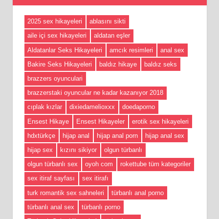
2025 sex hikayeleri
ablasını sikti
aile içi sex hikayeleri
aldatan eşler
Aldatanlar Seks Hikayeleri
amcık resimleri
anal sex
Bakire Seks Hikayeleri
baldız hikaye
baldız seks
brazzers oyunculari
brazzerstaki oyuncular ne kadar kazanıyor 2018
cıplak kızlar
dixiedamelioxxx
doedaporno
Ensest Hikaye
Ensest Hikayeler
erotik sex hikayeleri
hdxtürkçe
hijap anal
hijap anal porn
hijap anal sex
hijap sex
kızını sikiyor
olgun türbanlı
olgun türbanlı sex
oyoh com
rokettube tüm kategoriler
sex itiraf sayfası
sex itirafı
turk romantik sex sahneleri
türbanlı anal porno
türbanlı anal sex
türbanlı porno