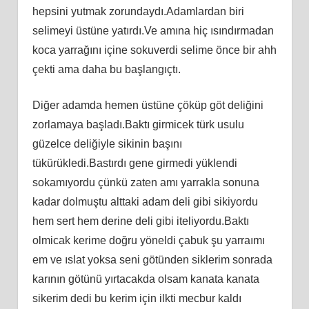
hepsini yutmak zorundaydı.Adamlardan biri
selimeyi üstüne yatırdı.Ve amına hiç ısındırmadan
koca yarrağını içine sokuverdi selime önce bir ahh
çekti ama daha bu başlangıçtı.
Diğer adamda hemen üstüne çöküp göt deliğini
zorlamaya başladı.Baktı girmicek türk usulu
güzelce deliğiyle sikinin başını
tükürükledi.Bastırdı gene girmedi yüklendi
sokamıyordu çünkü zaten amı yarrakla sonuna
kadar dolmuştu alttaki adam deli gibi sikiyordu
hem sert hem derine deli gibi iteliyordu.Baktı
olmicak kerime doğru yöneldi çabuk şu yarraımı
em ve ıslat yoksa seni götünden siklerim sonrada
karının götünü yırtacakda olsam kanata kanata
sikerim dedi bu kerim için ilkti mecbur kaldı