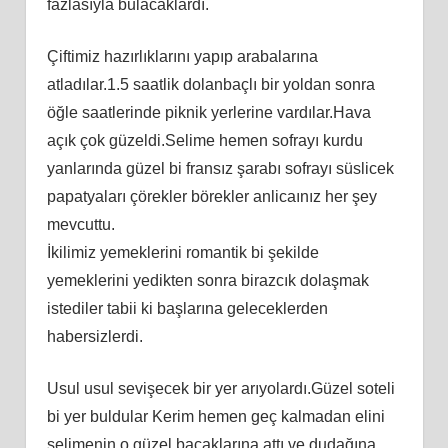
fazlasıyla bulacaklardı.
Çiftimiz hazırlıklarını yapıp arabalarına
atladılar.1.5 saatlik dolanbaçlı bir yoldan sonra
öğle saatlerinde piknik yerlerine vardılar.Hava
açık çok güzeldi.Selime hemen sofrayı kurdu
yanlarında güzel bi fransız şarabı sofrayı süslicek
papatyaları çörekler börekler anlicaınız her şey
mevcuttu.
İkilimiz yemeklerini romantik bi şekilde
yemeklerini yedikten sonra birazcık dolaşmak
istediler tabii ki başlarına geleceklerden
habersizlerdi.
Usul usul sevişecek bir yer arıyolardı.Güzel soteli
bi yer buldular Kerim hemen geç kalmadan elini
selimenin o güzel bacaklarına attı ve dudağına