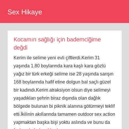
Skip
Sex Hikaye
to
content
Kocamın sağlığı için bademciğime
değdi
Kerim ile selime yeni evli çiftlerdi.Kerim 31
yaşında 1.80 boylarında kara kaşlı kara gözlü
yağız bir türk erkeği selime ise 28 yaşında sarışın
168 boylarında hafif etine dolgun bal saçlı güzel
bir kadındı.Kerim atraksiyon olsun diye selimeyi
yaşadıkları şehrin biraz dışında olan dağlık
bölgede bulunan bi piknik alanına götürmeyi teklif
etti.İkilinin akıllarında tamamen outdoor sex action
yapmaktan başka bişi yoktu aslında ve bunu da