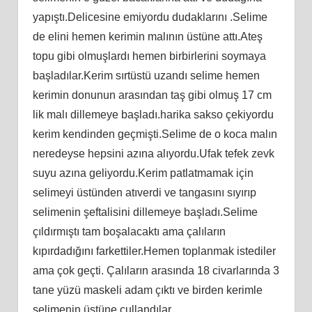
yapıştı.Delicesine emiyordu dudaklarını .Selime
de elini hemen kerimin malının üstüne attı.Ateş
topu gibi olmuşlardı hemen birbirlerini soymaya
başladılar.Kerim sırtüstü uzandı selime hemen
kerimin donunun arasından taş gibi olmuş 17 cm
lik malı dillemeye başladı.harika sakso çekiyordu
kerim kendinden geçmişti.Selime de o koca malın
neredeyse hepsini azına alıyordu.Ufak tefek zevk
suyu azına geliyordu.Kerim patlatmamak için
selimeyi üstünden atıverdi ve tangasını sıyırıp
selimenin şeftalisini dillemeye başladı.Selime
çıldırmıştı tam boşalacaktı ama çalıların
kıpırdadığını farkettiler.Hemen toplanmak istediler
ama çok geçti. Çalıların arasında 18 civarlarında 3
tane yüzü maskeli adam çıktı ve birden kerimle
selimenin üstüne çullandılar