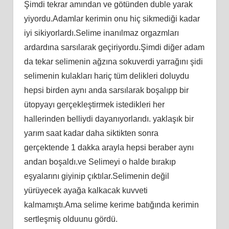
Şimdi tekrar amından ve götünden duble yarak
yiyordu.Adamlar kerimin onu hiç sikmediği kadar
iyi sikiyorlardı.Selime inanılmaz orgazmları
ardardına sarsılarak geçiriyordu.Şimdi diğer adam
da tekar selimenin ağzına sokuverdi yarrağını şidi
selimenin kulakları hariç tüm delikleri doluydu
hepsi birden aynı anda sarsılarak boşalıpp bir
ütopyayı gerçekleştirmek istedikleri her
hallerinden belliydi dayanıyorlarıdı. yaklaşık bir
yarım saat kadar daha siktikten sonra
gerçektende 1 dakka arayla hepsi beraber aynı
andan boşaldı.ve Selimeyi o halde bırakıp
eşyalarını giyinip çıktılar.Selimenin değil
yürüyecek ayağa kalkacak kuvveti
kalmamıştı.Ama selime kerime batığında kerimin
sertleşmiş olduunu gördü.