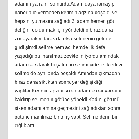
adamın yarraını somurdu.Adam dayanamayıp
haber bile vermeden kerimin ağzına boşaldı ve
hepsini yutmasını sağladı.3. adam hemen göt
deliğini doldurmak için yöndeldi o biraz daha
zorlayarak yırtarak da olsa selimenin götüne
girdi.şimdi selime hem acı hemde ilk defa
yaşadığı bu inanılmaz zevkle inliyordu amındaki
adam sarsılarak boşaldı bu selimeyide tetikledi ve
selime de aynı anda boşaldı.Amından çıkmadan
biraz daha siktikten sonra yer değişikliği
yaptılar.Kerimin ağzını siken adam tekrar yarraını
kaldırıp selimenin götüne yöneldi.Kadını görünü
siken adamı amına geçmesini sağladıktan sonra
götüne inanılmaz bir giriş yaptı Selime derin bir
çığlık attı.