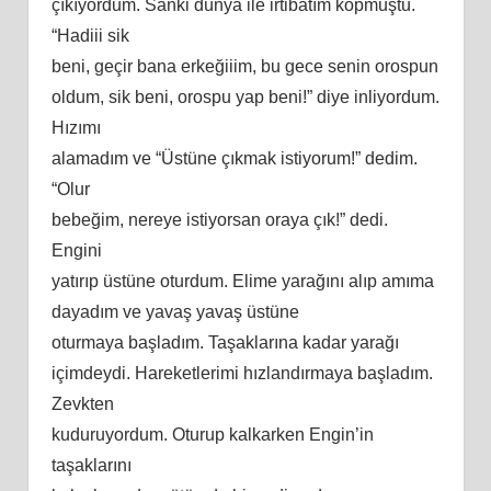
çıkıyordum. Sanki dünya ile irtibatım kopmuştu.
“Hadiii sik
beni
, geçir bana erkeğiiim, bu gece senin orospun
oldum, sik beni, orospu yap beni!” diye inliyordum.
Hızımı
alamadım ve “Üstüne çıkmak istiyorum!” dedim.
“Olur
bebeğim, nereye istiyorsan oraya çık!” dedi.
Engini
yatırıp üstüne oturdum. Elime yarağını alıp
am
ıma
dayadım ve yavaş yavaş üstüne
oturmaya başladım. Taşaklarına kadar yarağı
içimdeydi. Hareketlerimi hızlandırmaya başladım.
Zevkten
kuduruyordum. Oturup kalkarken Engin’in
taşaklarını