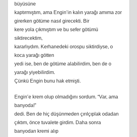
büyüsüne
kaptırmıştım, ama Engin’in kalın yarağı
am
ıma zor
girerken götüme nasıl girecekti. Bir
kere yola çıkmıştım ve bu sefer götümü
siktirecektim,
kararlıydım. Kerhanedeki orospu siktirdiyse, o
koca yarağı götten
yedi ise, ben de götüme alabilirdim, ben de o
yarağı yiyebilirdim.
Çünkü Engin bunu hak etmişti.
Engin’e krem olup olmadığını sordum. “Var, ama
banyoda!”
dedi. Ben de hiç düşünmeden çırılçıplak odadan
çıktım, önce tuvalete girdim. Daha sonra
banyodan kremi alıp