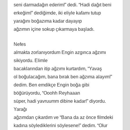
seni darmadağın ederim!” dedi. “Hadi dağıt beni
erkeğim!” dediğimde, iki eliyle kafamı tutup
yarağını boğazıma kadar dayayıp
ağzımın içine sokup çıkarmaya başladı.
Nefes
almakta zorlanıyordum Engin azgınca ağzımı
sikiyordu. Elimle
bacaklarından itip ağzımı kurtardım, “Yavaş
ol boğulacağım, bana bırak ben ağzıma alayım!”
dedim. Ben emdikçe Engin boğa gibi
böğürüyordu, “Ooohh Reyhaaan
süper, hadi yavruumm dibine kadar!” diyordu.
Yarağı
ağzımdan çıkardım ve “Bana da az önce filmdeki
kadına söylediklerini söylesene!” dedim. “Olur