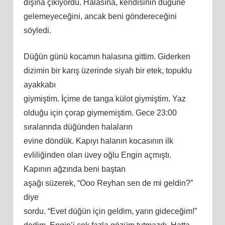
dışına çıkıyordu. Halasına, kendisinin düğüne
gelemeyeceğini, ancak
beni
göndereceğini
söyledi.
Düğün günü kocamın halasına gittim. Giderken
dizimin bir karış üzerinde siyah bir etek, topuklu
ayakkabı
giymiş
tim
. İçime de tanga külot giymiş
tim
. Yaz
olduğu için çorap giymemiş
tim
. Gece 23:00
sıralarında düğünden halaların
evine döndük. Kapıyı halanın kocasının ilk
evliliğinden olan üvey oğlu Engin açmıştı.
Kapının ağzında
beni
baştan
aşağı süzerek, “Ooo Reyhan sen de mi geldin?”
diye
sordu. “Evet düğün için geldim, yarın gideceğim!”