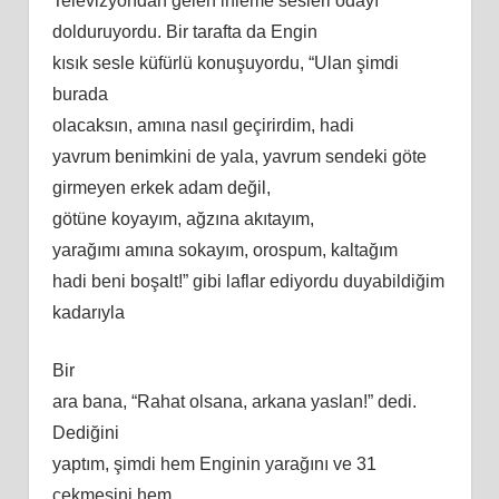
Televizyondan gelen inleme sesleri odayı
dolduruyordu. Bir tarafta da Engin
kısık sesle küfürlü konuşuyordu, “Ulan şimdi
burada
olacaksın,
am
ına nasıl geçirirdim, hadi
yavrum benimkini de yala, yavrum sendeki göte
girmeyen erkek adam değil,
götüne koyayım, ağzına akıtayım,
yarağımı amına sokayım, orospum, kaltağım
hadi beni boşalt!” gibi laflar ediyordu duyabildiğim
kadarıyla
Bir
ara bana, “Rahat olsana, arkana yaslan!” dedi.
Dediğini
yaptım, şimdi hem Enginin yarağını ve 31
çekmesini hem