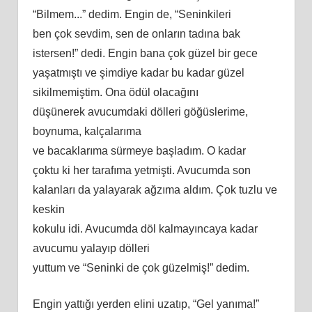
“Bilmem.
..
”
dedim
. Engin de, “Seninkileri
ben
çok sevdim, sen de onların tadına bak
istersen!” dedi. Engin bana çok güzel bir gece
yaşatmıştı ve şimdiye kadar bu kadar güzel
sikilmemiş
tim
. Ona ödül olacağını
düşünerek avucumdaki dölleri göğüslerime,
boynuma, kalçalarıma
ve bacaklarıma sürmeye başladım. O kadar
çoktu
ki
her tarafıma yetmişti. Avucumda son
kalanları da yalayarak ağzıma aldım. Çok tuzlu ve
keskin
kokulu idi. Avucumda döl kalmayıncaya kadar
avucumu yalayıp dölleri
yuttum ve “Seninki de çok güzelmiş!”
dedim
.
Engin yattığı yerden elini uzatıp, “Gel yanıma!”