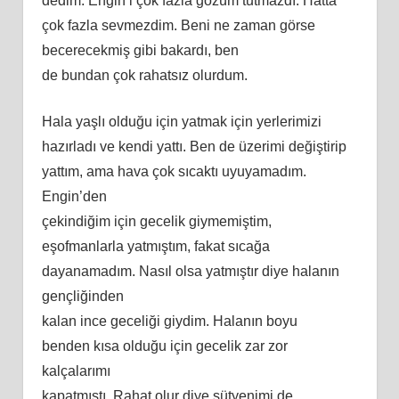
dedim. Engin’i çok fazla gözüm tutmazdı. Hatta
çok fazla sevmezdim.
Beni
ne zaman görse
becerecekmiş gibi bakardı, ben
de bundan çok rahatsız olurdum.
Hala yaşlı olduğu için yatmak için yerlerimizi
hazırladı ve kendi yattı. Ben de üzerimi değiştirip
yattım, ama hava çok sıcaktı uyuyamadım.
Engin’den
çekindiğim için gecelik giymemiş
tim
,
eşofmanlarla yatmıştım, fakat sıcağa
dayanamadım. Nasıl olsa yatmıştır diye halanın
gençliğinden
kalan ince geceliği
giydim
. Halanın boyu
benden kısa olduğu için gecelik zar zor
kalçalarımı
kapatmıştı. Rahat olur diye sütyenimi de