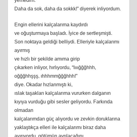
yemedim.
Daha da sok, daha da sokkk!” diyerek inliyordum.
Engin ellerini kalçalarıma kaydırdı
ve oğuşturmaya başladı. İyice de sertleşmişti.
Son noktaya geldiği belliydi. Elleriyle kalçalarımı
ayırmış
ve hızlı bir şekilde
am
ıma girip
çıkarken inliyor, hırlıyordu, “Iııığğğhhh,
oğğğhhşşş, ıhhhmmğğğhhh!”
diye. Okadar hızlanmıştı
ki
,
ıslak taşakları kalçalarıma vururken dalganın
kıyıya vurduğu gibi sesler geliyordu. Farkında
olmadan
kalçalarımdan güç alıyordu ve zevkin doruklarına
yaklaştıkça elleri ile kalçalarımı biraz daha
ayırıyordu, götümün ayrılacağını