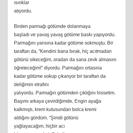
ısırıklar
atıyordu.
Birden parmağı götümde dolanmaya
başladı ve yavaş yavaş götüme baskı yapıyordu.
Parmağını yarısına kadar götüme sokmuştu. Bir
taraftan da, “Kendini bana bırak, hiç
ac
ıtmadan
götünü sikeceğim, oradan da sana zevk almasını
öğreteceğim!” diyordu. Parmağını ortasına
kadar götüme sokup çıkarıyor bir taraftan da
deliğimin etrafını
yalıyordu. Parmağın götümden çıktığını hissetim.
Başımı arkaya çevirdiğimde, Engin ayağa
kalkmıştı, krem kutusundan bolca kremi
aldığını gördüm. “Şimdi götünü
yağlayacağım, hiçbir
ac
ı