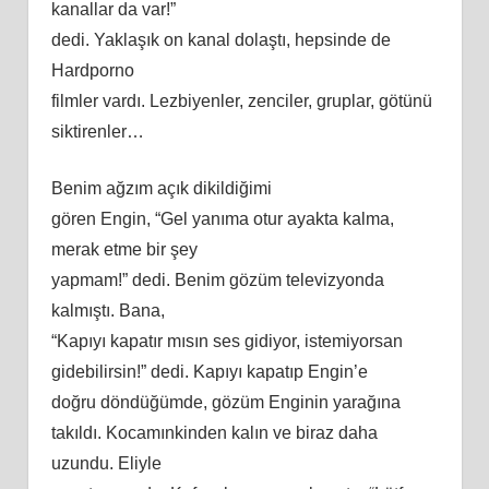
kanallar da var!”
dedi. Yaklaşık on kanal dolaştı, hepsinde de
Hardporno
filmler vardı. Lezbiyenler, zenciler, gruplar, götünü
siktirenler…
Benim ağzım açık dikildiğimi
gören Engin, “Gel yanıma otur ayakta kalma,
merak etme bir şey
yapmam!” dedi. Benim gözüm televizyonda
kalmıştı. Bana,
“Kapıyı kapatır mısın ses gidiyor, istemiyorsan
gidebilirsin!” dedi. Kapıyı kapatıp Engin’e
doğ
ru
döndüğümde, gözüm Enginin yarağına
takıldı. Kocamınkinden kalın ve biraz daha
uzundu. Eliyle