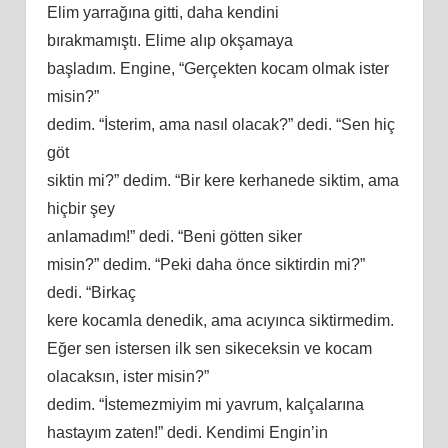
Elim yarrağına gitti, daha kendini
bırakmamıştı. Elime alıp okşamaya
başladım. Engine, “Gerçekten kocam olmak ister
misin?”
dedim. “İsterim, ama nasıl olacak?” dedi. “Sen hiç
göt
siktin mi?” dedim. “Bir kere kerhanede siktim, ama
hiçbir şey
anlamadım!” dedi. “
Beni
götten siker
misin?” dedim. “Peki daha önce siktirdin mi?”
dedi. “Birkaç
kere kocamla denedik, ama
ac
ıyınca siktirmedim.
Eğer sen istersen ilk sen sikeceksin ve kocam
olacaksın, ister misin?”
dedim. “İstemezmiyim mi yavrum, kalçalarına
hastayım
zaten
!” dedi. Kendimi Engin’in