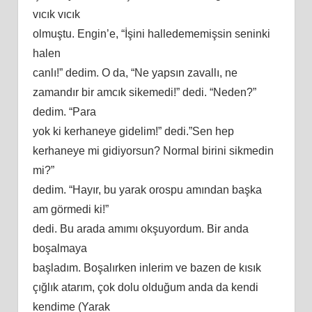
vıcık vıcık
olmuştu. Engin’e, “İşini halledememişsin seninki
halen
canlı!” dedim. O da, “Ne yapsın zavallı, ne
zamandır bir amcık sikemedi!” dedi. “Neden?”
dedim. “Para
yok
ki
kerhaneye gidelim!” dedi.”Sen hep
kerhaneye mi gidiyorsun? Normal birini sikmedin
mi?”
dedim. “Hayır, bu yarak orospu amından başka
am görmedi ki!”
dedi. Bu arada amımı okşuyordum. Bir anda
boşalmaya
başladım. Boşalırken inlerim ve bazen de kısık
çığlık atarım, çok dolu olduğum anda da kendi
kendime (Yarak