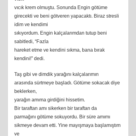
vıcık krem olmuştu. Sonunda Engin götüme
girecekti ve
beni
götveren yapacaktı. Biraz stresli
idim ve kendimi
sıkıyordum. Engin kalçalarımdan tutup beni
sabitledi, “Fazla
hareket etme ve kendini sı
kma
, bana bırak
kendini!” dedi.
Taş gibi ve dimdik yarağını kalçalarımın
arasında sürtmeye başladı. Götüme sokacak diye
beklerken,
yarağın
am
ıma girdiğini hissetim.
Bir taraftan
am
ı sikerken bir taraftan da
parmağını götüme sokuyordu. Bir süre
am
ımı
sikmeye devam etti. Yine mayışmaya başlamıştım
ve