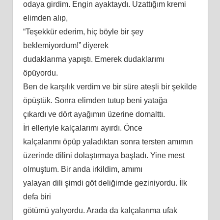
odaya girdim. Engin ayaktaydı. Uzattığım kremi
elimden alıp,
“Teşekkür ederim, hiç böyle bir şey
beklemiyordum!” diyerek
dudaklarıma yapıştı. Emerek dudaklarımı
öpüyordu.
Ben de karşılık verdim ve bir süre ateşli bir şekilde
öpüştük. Sonra elimden tutup
beni
yatağa
çıkardı ve dört ayağımın üzerine domalttı.
İri elleriyle kalçalarımı ayırdı. Önce
kalçalarımı öpüp yaladıktan sonra tersten
am
ımın
üzerinde dilini dolaştırmaya başladı. Yine mest
olmuştum. Bir anda irkildim,
am
ımı
yalayan dili şimdi göt deliğimde geziniyordu. İlk
defa biri
götümü yalıyordu. Arada da kalçalarıma ufak