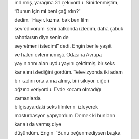
indirmiş, yarağına 31 çekiyordu. Sinirlenmiş
tim
,
“Bunun için mi beni çağırdın?”
dedim. “Hayır, kızma, bak
ben
film
seyrediyorum, seni balkonda izledim, daha çabuk
rahatlarsın diye senin de
seyretmeni istedim!” dedi. Engin benle yaşı
tt
ı
ve halen evlenmemişti. Odasına Avrupa
yayınlarını
alan
uydu yayını çektirmiş, bir seks
kanalını izlediğini gördüm. Televizyonda iki
adam
bir kadını ortalarına almış, biri sikiyor, diğeri
ağzına veriyordu. Evde kocam olmadığı
zamanlarda
bilgisayardaki seks filmlerini izleyerek
masturbasyon yapıyordum. Demek
ki
bunların
kanalı da varmış diye
düşündüm. Engin, “Bunu beğenmediysen başka