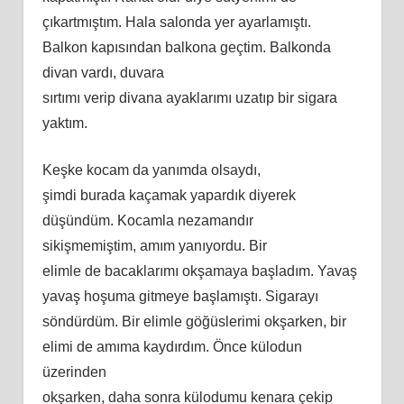
çıkartmıştım. Hala salonda yer ayarlamıştı.
Balkon kapısından balkona geçtim. Balkonda
divan vardı, duvara
sırtımı verip divana ayaklarımı uzatıp bir sigara
yaktım.
Keşke kocam da yanımda olsaydı,
şimdi burada kaçamak yapardık diyerek
düşündüm. Kocamla nezamandır
sikişmemiş
tim
, amım yanıyordu. Bir
elimle de bacaklarımı okşamaya başladım. Yavaş
yavaş hoşuma gitmeye başlamıştı. Sigarayı
söndürdüm. Bir elimle göğüslerimi okşarken, bir
elimi de
am
ıma kaydırdım. Önce külodun
üzerinden
okşarken, daha sonra külodumu kenara çekip