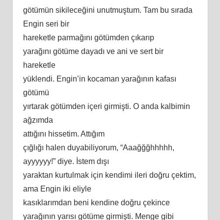
götümün sikileceğini unutmuştum. Tam bu sırada
Engin seri bir
hareketle parmağını götümden çıkarıp
yarağını götüme dayadı ve ani ve sert bir
hareketle
yüklendi. Engin’in kocaman yarağının kafası
götümü
yırtarak götümden içeri girmişti. O anda kalbimin
ağzımda
attığını hissetim. Attığım
çığlığı halen duyabiliyorum, “Aaağğğhhhhh,
ayyyyyy!” diye. İ
stem
dışı
yaraktan kurtulmak için kendimi ileri doğru çektim,
ama Engin iki eliyle
kasıklarımdan beni kendine doğru çekince
yarağının yarısı götüme girmişti. Menge gibi