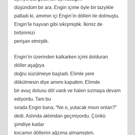
düşündüm bir ara. Engin içime öyle bir tazyikle
patladı
ki
, amımın içi Engin’in dölleri ile dolmuştu.
Engin’le hayvan gibi sikişmiştik. İkimiz de
birbirimizi
perişan etmiştik.
Engin’in üzerinden kalkarken içimi dolduran
döller aşağıya
doğ
ru
süzülmeye başladı. Elimle yere
dökülmesin diye
am
ımı kapattım. Elimde
bir avuç dolusu döl vardı ve halen sızmaya devam
ediyordu. Tam bu
sırada Engin bana, “Ne o, yutacak mısın onları?”
dedi. Aslında aklımdan geçmiyordu. Çünkü
şimdiye kadar
kocamın döllerini ağzıma almamıştım.