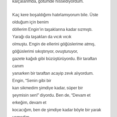
kalçalarımda, götümde hissediyordum.
Kaç kere boşaldığımı
hat
ırlamıyorum bile. Üste
olduğum için benim
döllerim Engin’in taşaklarına kadar sızmıştı.
Yarağı da taşakları da vıcık vıcık
olmuştu. Engin de ellerini göğüslerime atmış,
göğüslerimi sıkıştırıyor, ovuşturuyor,
gazete kağıdı gibi büzüştürüyordu. Bir taraftan
canım
yanarken bir taraftan acayip zevk alıyordum.
Engin, “Senin gibi bir
karı
sikmedim
şimdiye kadar, süper bir
şeymisin sen!” diyordu. Ben de, “Devam et
erkeğim, devam et
kocacığım, ben de şimdiye kadar böyle bir yarak