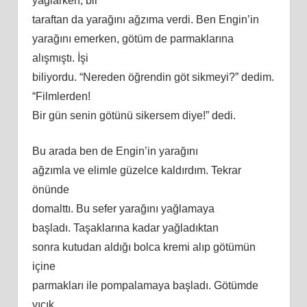
yağlarken, bir
taraftan da yarağını ağzıma verdi. Ben Engin’in
yarağını emerken, götüm de parmaklarına
alışmıştı. İş
i
biliyordu. “Nereden öğrendin göt sikmeyi?” dedim.
“Filmlerden!
Bir gün senin götünü sikersem diye!” dedi.
Bu arada ben de Engin’in yarağını
ağzımla ve elimle güzelce kaldırdım. Tekrar
önünde
domalttı. Bu sefer yarağını yağlamaya
başladı. Taşaklarına kadar yağladıktan
sonra kutudan aldığı bolca kremi alıp götümün
içine
parmakları ile pompalamaya başladı. Götümde
vıcık