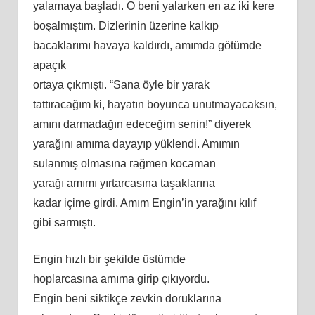
yalamaya başladı. O beni yalarken en az iki kere
boşalmıştım. Dizlerinin üzerine kalkıp
bacaklarımı havaya kaldırdı, amımda götümde
apaçık
ortaya çıkmıştı. “Sana öyle bir yarak
tattıracağım ki, hayatın boyunca unutmayacaksın,
amını darmadağın edeceğim senin!” diyerek
yarağını amıma dayayıp yüklendi. Amımın
sulanmış olmasına rağmen kocaman
yarağı
am
ımı yırtarcasına taşaklarına
kadar içime girdi. Amım Engin’in yarağını kılıf
gibi sarmıştı.
Engin hızlı bir şekilde üstümde
hoplarcasına
am
ıma girip çıkıyordu.
Engin
beni
siktikçe zevkin doruklarına