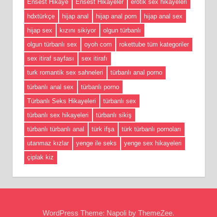
Ensest Hikaye
Ensest Hikayeler
erotik sex hikayeleri
hdxtürkçe
hijap anal
hijap anal porn
hijap anal sex
hijap sex
kızını sikiyor
olgun türbanlı
olgun türbanlı sex
oyoh com
rokettube tüm kategoriler
sex itiraf sayfası
sex itirafı
turk romantik sex sahneleri
türbanlı anal porno
türbanlı anal sex
türbanlı porno
Türbanlı Seks Hikayeleri
türbanlı sex
türbanlı sex hikayeleri
türbanlı sikiş
türbanlı türbanlı anal
türk ifşa
türk türbanlı pornoları
utanmaz kızlar
yenge ile seks
yenge sex hikayeleri
çiplak kiz
WordPress Theme: Napoli by ThemeZee.