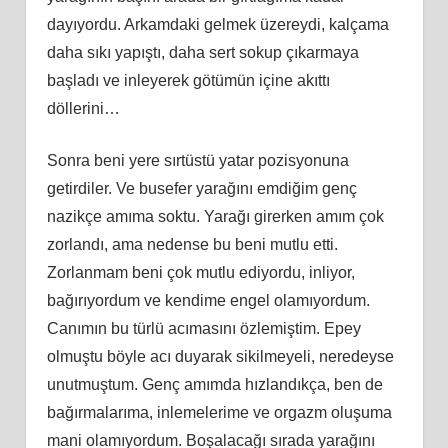
dayıyordu. Arkamdaki gelmek üzereydi, kalçama
daha sıkı yapıştı, daha sert sokup çıkarmaya
başladı ve inleyerek götümün içine akıttı
döllerini…
Sonra beni yere sırtüstü yatar pozisyonuna
getirdiler. Ve busefer yarağını emdiğim genç
nazikçe amıma soktu. Yarağı girerken amım çok
zorlandı, ama nedense bu beni mutlu etti.
Zorlanmam beni çok mutlu ediyordu, inliyor,
bağırıyordum ve kendime engel olamıyordum.
Canımın bu türlü acımasını özlemiştim. Epey
olmuştu böyle acı duyarak sikilmeyeli, neredeyse
unutmuştum. Genç amımda hızlandıkça, ben de
bağırmalarıma, inlemelerime ve orgazm oluşuma
mani olamıyordum. Boşalacağı sırada yarağını