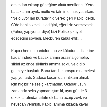
amımdan çıkarıp göbeğime akıttı menilerini. Yerde
bacaklarım ayrık, mutlu ve tatmin olmuş yatarken,
“Ne oluyor lan burada?” diyerek içeri Kapıcı geldi.
O’da beni
sikmek
istediğini, eğer izin vermezsek
(Fuhuş yapıyorlar diye) bizi Polise şikayet
edeceğini söyledi. Mecburen kabul ettik…
Kapıcı hemen pantolonunu ve külodunu dizlerine
kadar indirdi ve bacaklarımın arasına çömelip,
sikini az önce sikilmiş amıma soktu ve gidip
gelmeye başladı. Bana tam bir orospu muamelesi
yapıyorlardı. Sadece kocamdan intikam almak
için hiç birine ses çıkartmadım. Okadar uzun
zamandır seks yapmamıştım ki, aynı günde 3
erkek tarafından sikilmek bana acaip zevk ve
heyecan vermişti. Kapıcı amıma kızakla kayar