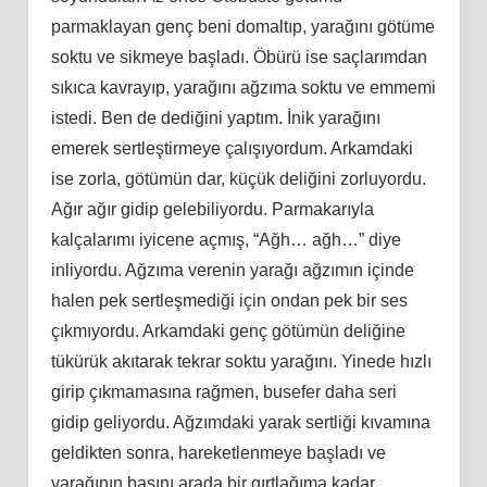
parmaklayan genç beni domaltıp, yarağını götüme
soktu ve sikmeye başladı. Öbürü ise saçlarımdan
sıkıca kavrayıp, yarağını ağzıma soktu ve emmemi
istedi. Ben de dediğini yaptım. İnik yarağını
emerek sertleştirmeye çalışıyordum. Arkamdaki
ise zorla, götümün dar, küçük deliğini zorluyordu.
Ağır ağır gidip gelebiliyordu. Parmakarıyla
kalçalarımı iyicene açmış, “Ağh… ağh…” diye
inliyordu. Ağzıma verenin yarağı ağzımın içinde
halen pek sertleşmediği için ondan pek bir ses
çıkmıyordu. Arkamdaki genç götümün deliğine
tükürük akıtarak tekrar soktu yarağını. Yinede hızlı
girip çıkmamasına rağmen, busefer daha seri
gidip geliyordu. Ağzımdaki yarak sertliği kıvamına
geldikten sonra, hareketlenmeye başladı ve
yarağının başını arada bir gırtlağıma kadar