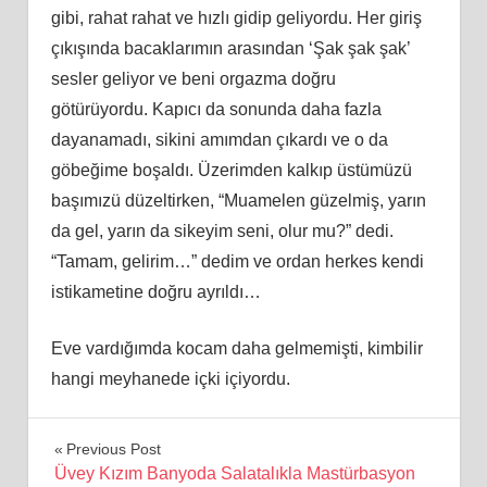
gibi, rahat rahat ve hızlı gidip geliyordu. Her giriş
çıkışında bacaklarımın arasından ‘Şak şak şak’
sesler geliyor ve beni orgazma doğru
götürüyordu. Kapıcı da sonunda daha fazla
dayanamadı, sikini amımdan çıkardı ve o da
göbeğime boşaldı. Üzerimden kalkıp üstümüzü
başımızü düzeltirken, “Muamelen güzelmiş, yarın
da gel, yarın da sikeyim seni, olur mu?” dedi.
“Tamam, gelirim…” dedim ve ordan herkes kendi
istikametine doğru ayrıldı…
Eve vardığımda kocam daha gelmemişti, kimbilir
hangi meyhanede içki içiyordu.
Yazı
Previous Post
Üvey Kızım Banyoda Salatalıkla Mastürbasyon