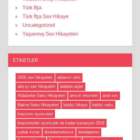
Türk İfşa
Türk İfşa Sex Hikaye
Uncategorized
Yaşanmış Sex Hikayeleri
ETIKETLER
2025 sex hikayeleri
ablasını sikti
aile içi sex hikayeleri
aldatan eşler
Aldatanlar Seks Hikayeleri
amcık resimleri
anal sex
Bakire Seks Hikayeleri
baldız hikaye
baldız seks
brazzers oyunculari
brazzerstaki oyuncular ne kadar kazanıyor 2018
cıplak kızlar
dixiedamelioxxx
doedaporno