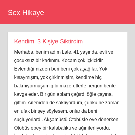
Skip
Sex Hikaye
to
content
Kendimi 3 Kişiye Siktirdim
Merhaba, benim adım Lale, 41 yaşında, evli ve
çocuksuz bir kadınım. Kocam çok içkicidir.
Evlendiğimizden beri beni çok aşağılar. Yok
kısaymışım, yok çirkinmişim, kendime hiç
bakmıyormuşum gibi mazeretlerle hergün benle
kavga eder. Bir gün ablam çağırdı öğle çayına,
gittim. Ailemden de saklıyordum, çünkü ne zaman
en ufak bir şey söylesem, onlar da beni
suçluyorlardı. Akşamüstü Otobüsle eve dönerken,
Otobüs epey bir kalabalıktı ve ağır ilerliyordu.