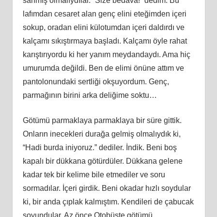
sanmış olmalıydılar. “Size bedava!” dedim. Bu
lafımdan cesaret alan genç elini eteğimden içeri
sokup, oradan elini külotumdan içeri daldırdı ve
kalçamı sıkıştırmaya başladı. Kalçamı öyle rahat
karıştırıyordu ki her yanım meydandaydı. Ama hiç
umurumda değildi. Ben de elimi önüne attım ve
pantolonundaki sertliği okşuyordum. Genç,
parmağının birini arka deliğime soktu…
Götümü parmaklaya parmaklaya bir süre gittik.
Onların inecekleri durağa gelmiş olmalıydık ki,
“Hadi burda iniyoruz.” dediler. İndik. Beni boş
kapalı bir dükkana götürdüler. Dükkana gelene
kadar tek bir kelime bile etmediler ve soru
sormadılar. İçeri girdik. Beni okadar hızlı soydular
ki, bir anda çıplak kalmıştım. Kendileri de çabucak
soyundular. Az önce Otobüste götümü