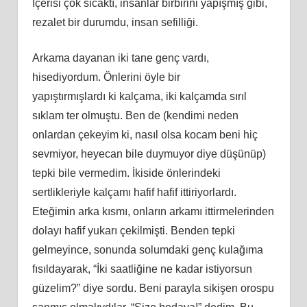
İçerisi çok sıcaktı, insanlar birbirini yapışmış gibi,
rezalet bir durumdu, insan sefilliği.
Arkama dayanan iki tane genç vardı,
hisediyordum. Önlerini öyle bir
yapıştırmışlardı
ki
kalçama, iki kalçamda sırıl
sıklam ter olmuştu. Ben de (kendimi neden
onlardan çekeyim ki, nasıl olsa kocam beni hiç
sevmiyor, heyecan bile duymuyor diye düşünüp)
tepki bile vermedim. İkiside önlerindeki
sertlikleriyle kalçamı hafif hafif ittiriyorlardı.
Eteğimin arka kısmı, onların arkamı ittirmelerinden
dolayı hafif yukarı çekilmişti. Benden tepki
gelmeyince, sonunda solumdaki genç kulağıma
fısıldayarak, “İki saatliğine ne kadar istiyorsun
güzelim?” diye sordu. Beni parayla sikişen orospu