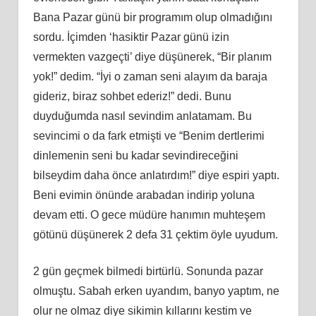
Bana Pazar günü bir programım olup olmadığını
sordu. İ
çimden
‘hasiktir Pazar günü izin
vermekten vazgeçti’ diye düşünerek, “Bir planım
yok!” dedim. “İyi o zaman seni alayım da baraja
gideriz, biraz sohbet ederiz!” dedi. Bunu
duyduğumda nasıl
sevindim
anlatamam. Bu
sevincimi o da fark etmişti ve “Benim dertlerimi
dinlemenin seni bu kadar sevindireceğini
bilseydim daha önce anlatırdım!” diye espiri yaptı.
Beni evimin önünde arabadan indirip yoluna
devam etti. O gece müdüre
han
ımın muhteşem
götünü düşünerek 2 defa 31 çektim öyle uyudum.
2 gün geçmek bilmedi birtürlü. Sonunda pazar
olmuştu. Sabah erken uyandım, banyo yaptım, ne
olur ne olmaz diye sikimin kıllarını kestim ve