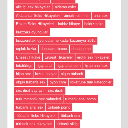
aile içi sex hikayeleri
aldatan eşler
Aldatanlar Seks Hikayeleri
amcık resimleri
anal sex
Bakire Seks Hikayeleri
baldız hikaye
baldız seks
brazzers oyunculari
brazzerstaki oyuncular ne kadar kazanıyor 2018
cıplak kızlar
dixiedamelioxxx
doedaporno
Ensest Hikaye
Ensest Hikayeler
erotik sex hikayeleri
hdxtürkçe
hijap anal
hijap anal porn
hijap anal sex
hijap sex
kızını sikiyor
olgun türbanlı
olgun türbanlı sex
oyoh com
rokettube tüm kategoriler
sex itiraf sayfası
sex itirafı
turk romantik sex sahneleri
türbanlı anal porno
türbanlı anal sex
türbanlı porno
Türbanlı Seks Hikayeleri
türbanlı sex
türbanlı sex hikayeleri
türbanlı sikiş