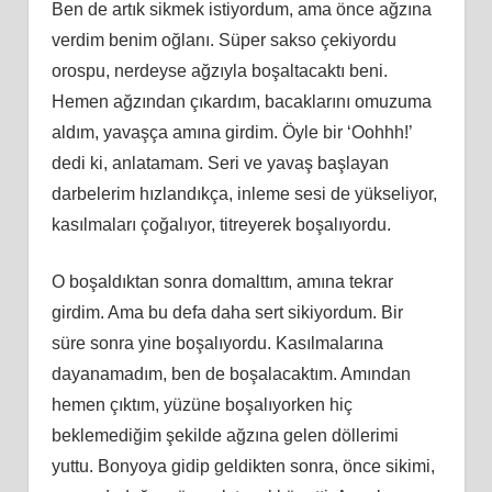
Ben
de art
ık sikmek istiyordum, ama önce ağzına
verdim benim oğlanı. Süper sakso çekiyordu
orospu, nerdeyse ağzıyla boşaltacaktı beni.
Hemen ağzından çıkardım, bacaklarını omuzuma
aldım, yavaşça
am
ına girdim. Öyle bir ‘Oohhh!’
dedi
ki
, anlatamam. Seri ve yavaş başlayan
darbelerim hızlandıkça, inleme sesi de yükseliyor,
kasılmaları çoğalıyor, titreyerek boşalıyordu.
O boşaldıktan sonra domalttım,
am
ına tekrar
girdim. Ama bu defa daha sert sikiyordum. Bir
süre sonra yine boşalıyordu. Kasılmalarına
dayanamadım, ben de boşalacaktım. Amından
hemen çıktım, yüzüne boşalıyorken hiç
beklemediğim şekilde ağzına gelen döllerimi
yuttu. Bonyoya gidip geldikten sonra, önce sikimi,