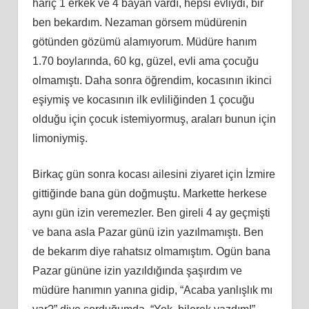
hariç 1 erkek ve 4 bayan vardı, hepsi evliydi, bir
ben bekardım. Nezaman görsem müdürenin
götünden gözümü alamıyorum. Müdüre
han
ım
1.70 boylarında, 60 kg, güzel, evli ama çocuğu
olmamıştı. Daha sonra öğrendim, kocasının ikinci
eşiymiş ve kocasının ilk evliliğ
inden
1 çocuğu
olduğu için çocuk istemiyormuş, araları bunun için
limoniymiş.
Birkaç gün sonra kocası ailesini ziyaret için İzmire
gittiğinde bana gün doğmuştu. Markette herkese
aynı gün izin veremezler. Ben gireli 4 ay geçmişti
ve bana asla Pazar günü izin yazılmamıştı. Ben
de bekarım diye rahatsız olmamıştım. Ogün bana
Pazar gününe izin yazıldığında şaşırdım ve
müdüre
han
ımın yanına gidip, “Acaba yanlışlık mı