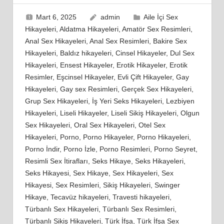
Mart 6, 2025
admin
Aile İçi Sex
Hikayeleri
,
Aldatma Hikayeleri
,
Amatör Sex Resimleri
,
Anal Sex Hikayeleri
,
Anal Sex Resimleri
,
Bakire Sex
Hikayeleri
,
Baldız hikayeleri
,
Cinsel Hikayeler
,
Dul Sex
Hikayeleri
,
Ensest Hikayeler
,
Erotik Hikayeler
,
Erotik
Resimler
,
Eşcinsel Hikayeler
,
Evli Çift Hikayeler
,
Gay
Hikayeleri
,
Gay sex Resimleri
,
Gerçek Sex Hikayeleri
,
Grup Sex Hikayeleri
,
İş Yeri Seks Hikayeleri
,
Lezbiyen
Hikayeleri
,
Liseli Hikayeler
,
Liseli Sikiş Hikayeleri
,
Olgun
Sex Hikayeleri
,
Oral Sex Hikayeleri
,
Otel Sex
Hikayeleri
,
Porno
,
Porno Hikayeler
,
Porno Hikayeleri
,
Porno İndir
,
Porno İzle
,
Porno Resimleri
,
Porno Seyret
,
Resimli Sex İtirafları
,
Seks Hikaye
,
Seks Hikayeleri
,
Seks Hikayesi
,
Sex Hikaye
,
Sex Hikayeleri
,
Sex
Hikayesi
,
Sex Resimleri
,
Sikiş Hikayeleri
,
Swinger
Hikaye
,
Tecavüz hikayeleri
,
Travesti hikayeleri
,
Türbanlı Sex Hikayeleri
,
Türbanlı Sex Resimleri
,
Türbanlı Sikiş Hikayeleri
,
Türk İfşa
,
Türk İfşa Sex