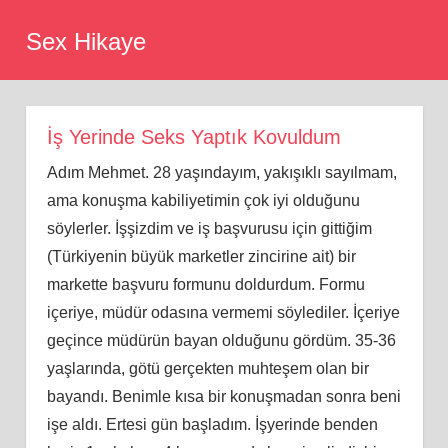
Skip
Sex Hikaye
to
content
İş Yerinde Seks Yaptık Kovuldum
Adım Mehmet. 28 yaşındayım, yakışı
kl
ı sayılmam,
ama konuşma kabiliyetimin çok iyi olduğunu
söylerler. İşş
izdim
ve iş başvurusu için gittiğim
(Türkiyenin büyük marketler zincirine ait) bir
markette başvuru formunu doldurdum. Formu
içeriye, müdür odasına vermemi söylediler. İçeriye
geçince müdürün bayan olduğunu gördüm. 35-36
yaşlarında, götü gerçekten muhteş
em
olan bir
bayandı. Benimle kısa bir konuşmadan sonra beni
işe aldı. Ertesi gün başladım. İşyerinde benden