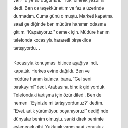
var?” diye sorduğumda, “Yok, bilerek yazdım!”
dedi. Ben de teşekkür ettim ve fazla üzerinde
durmadım. Cuma günü olmuştu. Marketi kapatma
saati geldiğinde ben müdüre
han
ımın odasına
gittim, “Kapatıyoruz.” demek için. Müdüre
han
ım
telefonda kocasıyla hararetli birşekilde
tartışıyordu…
Kocasıyla konuşması bitince aşağıya indi,
kapattık. Herkes evine dağıldı. Ben ve
müdüre
han
ım kalınca, bana, “Gel seni
bırakayım!” dedi. Arabasına bindik gidiyorduk.
Telefondaki tartışma için özür diledi. Ben de
hemen, “Eşinizle mi tartışıyordunuz?” dedim.
“Evet, artık yürümüyor, boşanıyoruz!” dediğinde
dünyalar benim olmuştu, sanki direk benimle
evlenecek gibi. Yaklaşık yarım saat konuştuk.