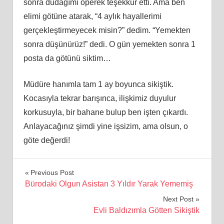
sonra dudağımı öperek teşekkür etti. Ama ben
elimi götüne atarak, “4 aylık hayallerimi
gerçekleştirmeyecek misin?” dedim. “Yemekten
sonra düşünürüz!” dedi. O gün yemekten sonra 1
posta da götünü siktim…
Müdüre
han
ımla tam 1 ay boyunca sikiştik.
Kocasıyla tekrar barışınca, ilişkimiz duyulur
korkusuyla, bir bahane bulup ben işten çıkardı.
Anlayacağınız şimdi yine işsizim, ama olsun, o
göte değerdi!
Yazı
Previous Post
Bürodaki Olgun Asistan 3 Yıldır Yarak Yememiş
gezinmesi
Next Post
Evli Baldızımla Götten Sikiştik