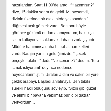
hazırlandım. Saat 11:00’de aradı, “Hazırmısın?”
diye, 15 dakika sonra da geldi. Muhteşemdi,
dizinin üzerinde bir etek, birde yakasından 1
düğmesi açık gömlek vardı. Ben onu böyle
görünce gözümü ondan alamıyordum, baktıkça
sikim kalkıyor ve saklamak dahada zorlaşıyordu.
Müdüre
han
ımınsa daha bir rahat hareketleri
vardı. Barajın yanına geldiğimizde, “İçecek
birşeyler
alal
ım.” dedi. “Ne içersiniz?” dedim. “Bira
içmek istiyorum!” deyince nedense
heyecanlanmıştım. Biraları aldım ve sakın bir yere
çektik arabayı. Başladı anlatmaya. Ben tabiki
sürekli haklı olduğunu söyleyip, “Sizin gibi güzel
ve alımlı bir bayana yapılmaz bu!” gibi gazlar
veriyordum…