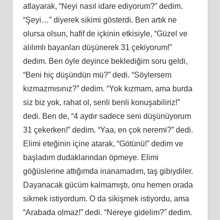
atlayarak, “Neyi nasıl idare ediyorum?” dedim.
“Şeyi…” diyerek sikimi gösterdi. Ben artık ne
olursa olsun, hafif de içkinin etkisiyle, “Güzel ve
alılımlı bayanları düşünerek 31 çekiyorum!”
dedim. Ben öyle deyince beklediğim soru geldi,
“Beni hiç düşündün mü?” dedi. “Söylersem
kızmazmısınız?” dedim. “Yok kızmam, ama burda
siz biz yok, rahat ol, senli benli konuşabiliriz!”
dedi. Ben de, “4 aydır sadece seni düşünüyorum
31 çekerken!” dedim. “Yaa, en çok neremi?” dedi.
Elimi eteğinin içine atarak, “Götünü!” dedim ve
başladım dudaklarından öpmeye. Elimi
göğüslerine attığımda inanamadım, taş gibiydiler.
Dayanacak gücüm kalmamıştı, onu hemen orada
sikmek istiyordum. O da sikişmek istiyordu, ama
“Arabada olmaz!” dedi. “Nereye gidelim?” dedim.