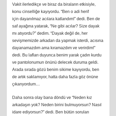
Vakit ilerledikçe ve biraz da biraların etkisiyle,
konu cinselliğe
kay
ıyordu. “Ben o adi herif
için
dayan
ılmaz acılara katlandım!” dedi. Ben de
saf ayağına yatarak, “Ne gibi
ac
ılar? Size dayak
mı atıyordu?” dedim. “Dayak değil de, her
sevişmemizde arkadan da yapmak isterdi,
ac
ısına
dayanamazdım ama kıramazdım ve verirdim!”
dedi. Bu lafları duyunca benim yarak çadırı kurdu
ve pantolonumun önünü delecek duruma geldi.
Arada sırada gözü benim sikime
kay
ıyordu, ben
de artık saklamıyor, hatta daha fazla göz önüne
çıkarıyordum…
Daha sonra olay bana döndü ve “Neden kız
arkadaşın yok? Neden birini bulmuyorsun? Nasıl
idare ediyorsun?” dedi. Ben bütün soruları