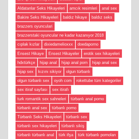
Aldatanlar Seks Hikayeleri
amcık resimleri
anal sex
Bakire Seks Hikayeleri
baldız hikaye
baldız seks
brazzers oyunculari
brazzerstaki oyuncular ne kadar kazanıyor 2018
cıplak kızlar
dixiedamelioxxx
doedaporno
Ensest Hikaye
Ensest Hikayeler
erotik sex hikayeleri
hdxtürkçe
hijap anal
hijap anal porn
hijap anal sex
hijap sex
kızını sikiyor
olgun türbanlı
olgun türbanlı sex
oyoh com
rokettube tüm kategoriler
sex itiraf sayfası
sex itirafı
turk romantik sex sahneleri
türbanlı anal porno
türbanlı anal sex
türbanlı porno
Türbanlı Seks Hikayeleri
türbanlı sex
türbanlı sex hikayeleri
türbanlı sikiş
türbanlı türbanlı anal
türk ifşa
türk türbanlı pornoları