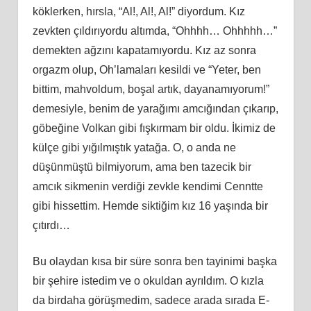
köklerken, hırsla, “Al!, Al!, Al!” diyordum. Kız
zevkten çıldırıyordu altımda, “Ohhhh… Ohhhhh…”
demekten ağzını kapatamıyordu. Kız az sonra
orgazm olup, Oh’lamaları kesildi ve “Yeter, ben
bittim, mahvoldum, boşal artık, dayanamıyorum!”
demesiyle, benim de yarağımı amcığından çıkarıp,
göbeğine Volkan gibi fışkırmam bir oldu. İkimiz de
külçe gibi yığılmıştık yatağa. O, o anda ne
düşünmüştü bilmiyorum, ama ben tazecik bir
amcık sikmenin verdiği zevkle kendimi Cenntte
gibi hissettim. Hemde siktiğim kız 16 yaşında bir
çıtırdı…
Bu olaydan kısa bir süre sonra ben tayinimi başka
bir şehire istedim ve o okuldan ayrıldım. O kızla
da birdaha görüşmedim, sadece arada sırada E-