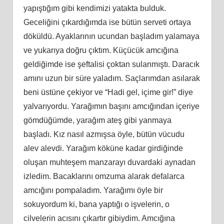
yapıştığım gibi kendimizi yatakta bulduk.
Geceliğini çıkardığımda ise bütün serveti ortaya
döküldü. Ayaklarının ucundan başladım yalamaya
ve yukarıya doğru çıktım. Küçücük amcığına
geldiğimde ise şeftalisi çoktan sulanmıştı. Daracık
amını uzun bir süre yaladım. Saçlarımdan asılarak
beni üstüne çekiyor ve “Hadi gel, içime gir!” diye
yalvarıyordu. Yarağımın başını amcığından içeriye
gömdüğümde, yarağım ateş gibi yanmaya
başladı. Kız nasıl azmışsa öyle, bütün vücudu
alev alevdi. Yarağım köküne kadar girdiğinde
oluşan muhteşem manzarayı duvardaki aynadan
izledim. Bacaklarını omzuma alarak defalarca
amcığını pompaladım. Yarağımı öyle bir
sokuyordum ki, bana yaptığı o işvelerin, o
cilvelerin acısını çıkartır gibiydim. Amcığına