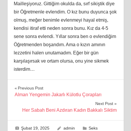
Mailleşiyoruz. Gittiğim okulda da, sırf sikiştik diye
bir Öğretmenle evlendim. O kız bunu duyunca şok
olmuş, meğer benimle evlenmeyi hayal etmiş,
kendisi itiraf etti neden sonra bunu. Kız da 4-5
sene sonra evlendi. Yıllar sonra ben o evlendiğim
Öğretmenden boşandım. Ama o kızın amının
lezzetini halen unutamadım. Eğer bir gün
karşılaşırsak ve ortam olursa, onu yine sikmek
isterdim…
Yazı
Previous Post
Alman Yengemin Jakarlı Külotlu Çorapları
gezinmesi
Next Post
Her Sabah Beni Azdıran Kadın Bakkalı Siktim
Şubat 19, 2025
admin
Seks