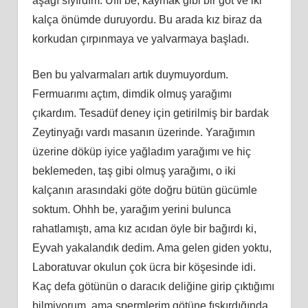
aşağı sıyırdım. Üfff be, kaymak gibi bir göt ve iki
kalça önümde duruyordu. Bu arada kız biraz da
korkudan çırpınmaya ve yalvarmaya başladı.
Ben bu yalvarmaları artık duymuyordum.
Fermuarımı açtım, dimdik olmuş yarağımı
çıkardım. Tesadüf deney için getirilmiş bir bardak
Zeytinyağı vardı masanın üzerinde. Yarağımın
üzerine döküp iyice yağladım yarağımı ve hiç
beklemeden, taş gibi olmuş yarağımı, o iki
kalçanın arasındaki göte doğru bütün gücümle
soktum. Ohhh be, yarağım yerini bulunca
rahatlamıştı, ama kız acıdan öyle bir bağırdı ki,
Eyvah yakalandık dedim. Ama gelen giden yoktu,
Laboratuvar okulun çok ücra bir köşesinde idi.
Kaç defa götünün o daracık deliğine girip çıktığımı
bilmiyorum, ama spermlerim götüne fışkırdığında