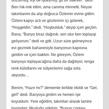
bozulmuş, eşi de işdeymiş, git bir bakıver.” dedi.
Ben hık-mık ettim, ama canıma minnetti. Neyse
takımlarımı da alıp doğruca Özlemin evine gittim.
Özlem kapıyı actı ve gözlerinin içi gülerek,
“Hoşgeldin.” dedi. “Hoşbulduk.” deyip içeri geçtim.
Bana, “Banyo biraz dağınık, sen otur ben toplayıp
geliyorum.” dedi ve gitti. Uzun süre gelmeyince
evi gezmek bahanesiyle banyonun kapısına
geldim ve içeri baktım. Ne göreyim, Özlem
banyoyu toplayacağına daha da dağıtıyor, renga
renk külotlarını ve sütyenlerini sağa sola
atıyordu…
Benim, “Hazır mı?” dememle birlikte irkildi ve “Gel,
gel!” dedi. Banyoya girdim ve hemen işe
koyuldum. Yere eğildim, takımları alarak tamire
başladım. Musluğu söktüm, “Bunun contası