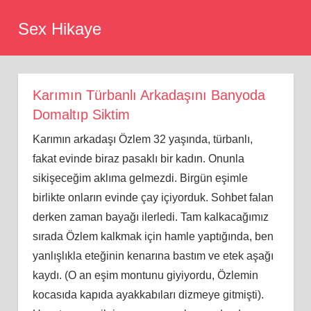
Skip
Sex Hikaye
to
content
Karımın Türbanlı Arkadaşını Banyoda
Domaltıp Siktim
Karımın arkadaşı Özlem 32 yaşında, türbanlı,
fakat evinde biraz pasaklı bir kadın. Onunla
sikişeceğim aklıma gelmezdi. Birgün eşimle
birlikte onların evinde çay içiyorduk. Sohbet falan
derken zaman bayağı ilerledi. Tam kalkacağımız
sırada Özlem kalkmak için hamle yaptığında, ben
yanlışlıkla eteğinin kenarına bastım ve etek aşağı
kaydı. (O an eşim montunu giyiyordu, Özlemin
kocasıda kapıda ayakkabıları dizmeye gitmişti).