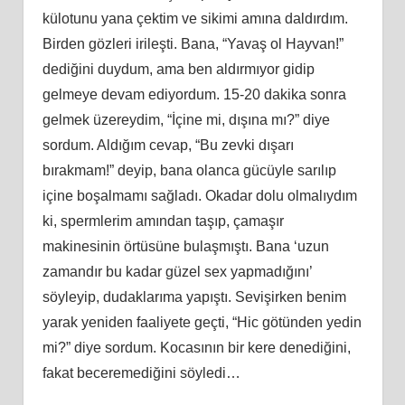
külotunu yana çektim ve sikimi amına daldırdım.
Birden gözleri irileşti. Bana, “Yavaş ol Hayvan!”
dediğini duydum, ama ben aldırmıyor gidip
gelmeye devam ediyordum. 15-20 dakika sonra
gelmek üzereydim, “İçine mi, dışına mı?” diye
sordum. Aldığım cevap, “Bu zevki dışarı
bırakmam!” deyip, bana olanca gücüyle sarılıp
içine boşalmamı sağladı. Okadar dolu olmalıydım
ki, spermlerim amından taşıp, çamaşır
makinesinin örtüsüne bulaşmıştı. Bana ‘uzun
zamandır bu kadar güzel sex yapmadığını’
söyleyip, dudaklarıma yapıştı. Sevişirken benim
yarak yeniden faaliyete geçti, “Hic götünden yedin
mi?” diye sordum. Kocasının bir kere denediğini,
fakat beceremediğini söyledi…