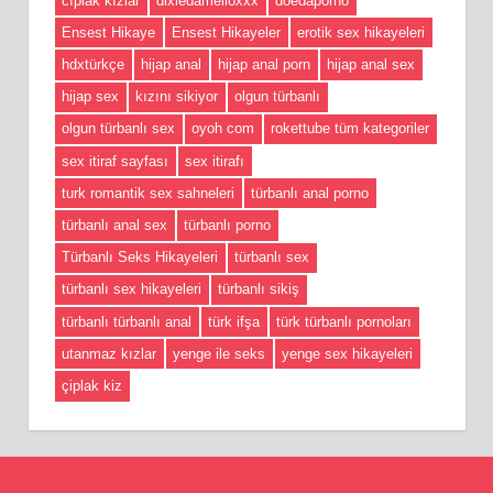
cıplak kızlar
dixiedamelioxxx
doedaporno
Ensest Hikaye
Ensest Hikayeler
erotik sex hikayeleri
hdxtürkçe
hijap anal
hijap anal porn
hijap anal sex
hijap sex
kızını sikiyor
olgun türbanlı
olgun türbanlı sex
oyoh com
rokettube tüm kategoriler
sex itiraf sayfası
sex itirafı
turk romantik sex sahneleri
türbanlı anal porno
türbanlı anal sex
türbanlı porno
Türbanlı Seks Hikayeleri
türbanlı sex
türbanlı sex hikayeleri
türbanlı sikiş
türbanlı türbanlı anal
türk ifşa
türk türbanlı pornoları
utanmaz kızlar
yenge ile seks
yenge sex hikayeleri
çiplak kiz