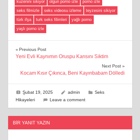
kuzenini sikiyor
olgun porno izle
porno izle
seks filmizle
seks videosu izleme
teyzesini sikiyor
türk ifşa
turk seks filimleri
yağlı porno
yaşlı porno izle
Yazı
Previous Post
Yeni Evli Kaynımın Oruspu Karısını Siktim
gezinmesi
Next Post
Kocam Kısır Çıkınca, Beni Kayınbabam Dölledi
Şubat 19, 2025
admin
Seks
Hikayeleri
Leave a comment
BIR YANIT YAZIN