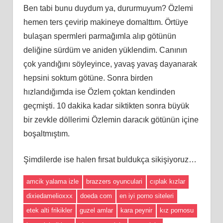
Ben tabi bunu duydum ya, dururmuyum? Özlemi
hemen ters çevirip makineye domalttım. Örtüye
bulaşan spermleri parmağımla alıp götünün
deliğine sürdüm ve aniden yüklendim. Canının
çok yandığını söyleyince, yavaş yavaş dayanarak
hepsini soktum götüne. Sonra birden
hızlandığımda ise Özlem çoktan kendinden
geçmişti. 10 dakika kadar siktikten sonra büyük
bir zevkle döllerimi Özlemin daracık götünün içine
boşaltmıştım.
Şimdilerde ise halen fırsat buldukça sikişiyoruz…
amcik yalama izle
brazzers oyunculari
cıplak kızlar
dixiedamelioxxx
doeda com
en iyi porno siteleri
etek alti frikikler
guzel amlar
kara peynir
kız pornosu