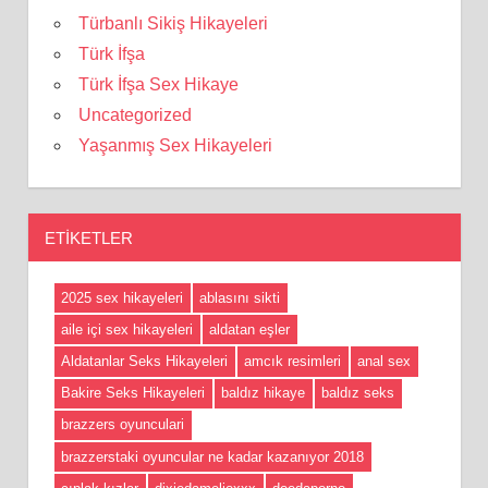
Türbanlı Sikiş Hikayeleri
Türk İfşa
Türk İfşa Sex Hikaye
Uncategorized
Yaşanmış Sex Hikayeleri
ETIKETLER
2025 sex hikayeleri
ablasını sikti
aile içi sex hikayeleri
aldatan eşler
Aldatanlar Seks Hikayeleri
amcık resimleri
anal sex
Bakire Seks Hikayeleri
baldız hikaye
baldız seks
brazzers oyunculari
brazzerstaki oyuncular ne kadar kazanıyor 2018