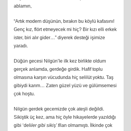
ablamın,
“Artık modern düşünün, bırakın bu köylü kafasını!
Genç kız, flört etmeyecek mi hiç? Bir kızı elli erkek
ister, biri alır gider…” diyerek desteği işimize
yaradı.
Düğün gecesi Nilgün’le ilk kez birlikte oldum
gerçek anlamda, gerdeğe girdik. Hafif toplu
olmasına karşın vücudunda hiç selilüt yoktu. Taş
gibiydi karım… Zaten güzel yüzü ve gülümsemesi
çok hoştu.
Nilgün gerdek gecemizde çok ateşli değildi.
Sikiştik üç kez, ama hiç öyle hikayelerde yazıldığı
gibi ‘deli
ler gibi sikiş’ fi
lan olmamıştı. İlkinde çok