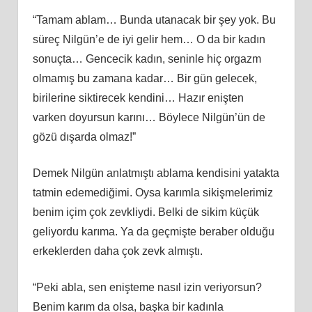
“Tamam ablam… Bunda utanacak bir şey yok. Bu
süreç Nilgün’e de iyi gelir hem… O da bir kadın
sonuçta… Gencecik kadın, seninle hiç orgazm
olmamış bu zamana kadar… Bir gün gelecek,
birilerine siktirecek kendini… Hazır enişten
varken doyursun karını… Böylece Nilgün’ün de
gözü dışarda olmaz!”
Demek Nilgün anlatmıştı ablama kendisini yatakta
tatmin edemediğimi. Oysa karımla sikişmelerimiz
benim içim çok zevkliydi. Belki de sikim küçük
geliyordu karıma. Ya da geçmişte beraber olduğu
erkeklerden daha çok zevk almıştı.
“Peki abla, sen enişteme nasıl izin veriyorsun?
Benim karım da olsa, başka bir kadınla