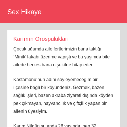
Skip
Sex Hikaye
to
content
Karımın Orospulukları
Çocukluğumda aile fertlerimizin bana taktığı
‘Minik’ lakabı üzerime yapıştı ve bu yaşımda bile
ailede herkes bana o şekilde hitap eder.
Kastamonu’nun adını söyleyemeceğim bir
ilçesine bağlı bir köyündeniz. Gezmek, bazen
sağlık işleri, bazen akraba ziyareti dışında köyden
pek çıkmayan, hayvancılık ve çiftçilik yapan bir
ailenin üyesiyim.
Karım Nilgün şu anda 26 yaşında, ben 32