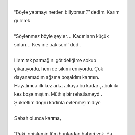
“Böyle yapmayı nerden biliyorsun?” dedim. Karım
gülerek,
“Söylenmez böyle şeyler… Kadınların küçük
sırları… Keyfine bak sen!” dedi.
Hem tek parmağını göt deliğime sokup
çıkartıyordu, hem de sikimi emiyordu. Çok
dayanamadım ağzına boşaldım karımın.
Hayatımda ilk kez arka arkaya bu kadar çabuk iki
kez boşalmıştım. Müthiş bir rahatlamaydı.
Şükrettim doğru kadınla evlenmişim diye…
Sabah olunca karıma,
“Peki, eniştemin tüm bunlardan haberi yok. Ya