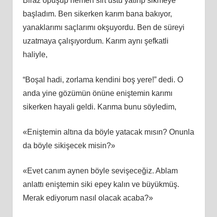
Biraz öpüşüp hemen sırt üstü yatırıp sikmeye
başladım. Ben sikerken karım bana bakıyor,
yanaklarımı saçlarımı okşuyordu. Ben de süreyi
uzatmaya çalışıyordum. Karım aynı şefkatli
haliyle,
“Boşal hadi, zorlama kendini boş yere!” dedi. O
anda yine gözümün önüne eniştemin karımı
sikerken hayali geldi. Karıma bunu söyledim,
«Eniştemin altına da böyle yatacak mısın? Onunla
da böyle sikişecek misin?»
«Evet canım aynen böyle sevişeceğiz. Ablam
anlattı eniştemin siki epey kalın ve büyükmüş.
Merak ediyorum nasıl olacak acaba?»