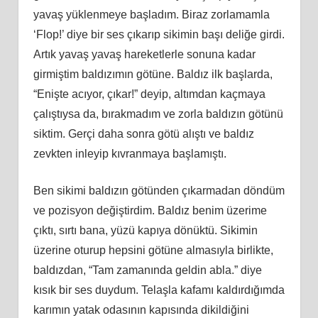
yavaş yüklenmeye başladım. Biraz zorlamamla
‘Flop!’ diye bir ses çıkarıp sikimin başı deliğe girdi.
Artık yavaş yavaş hareketlerle sonuna kadar
girmiştim baldızımın götüne. Baldız ilk başlarda,
“Enişte acıyor, çıkar!” deyip, altımdan kaçmaya
çalıştıysa da, bırakmadım ve zorla baldızın götünü
siktim. Gerçi daha sonra götü alıştı ve baldız
zevkten inleyip kıvranmaya başlamıştı.
Ben sikimi baldızın götünden çıkarmadan döndüm
ve pozisyon değiştirdim. Baldız benim üzerime
çıktı, sırtı bana, yüzü kapıya dönüktü. Sikimin
üzerine oturup hepsini götüne almasıyla birlikte,
baldızdan, “Tam zamanında geldin abla.” diye
kısık bir ses duydum. Telaşla kafamı kaldırdığımda
karımın yatak odasının kapısında dikildiğini