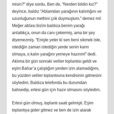
misin?” diye sordu. Ben de, “Nerden bildin kız?”
deyince, baldız “Ablamdan yarağının kalınlığını ve
uzunluğunun methini çok duymuştum.” demez mi!
Meğer ablası bizim baldıza benim yarağı
anlattıkça, onun da canı çekermiş, ama bir şey
diyemezmiş. “Enişte yeter ki sen beni sikmek iste,
istediğin zaman istediğin yerde senin karın
olmaya, o kalın yarağını yemeye hazırım!” dedi.
Aklıma bir gün sonraki veliler toplantısı geldi ve
eşim Bahar’a çalıştığım yerden izin alamadığımı,
bu yüzden veliler toplantısına kendisinin gitmesini
söyledim. Baldıza telefonda bu durumdan
bahsedip, ertesi gün için hazır olmasını söyledim.
Ertesi gün olmuş, toplantı saati gelmişti. Eşim
toplantıya gider gitmez ve ben de izin alarak