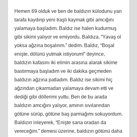
Hemen 69 olduk ve ben de baldızın külodunu yan
tarafa kaydırıp yeni traşlı kaymak gibi amcığını
yalamaya başladım. Baldız ise halen kudurmuş
gibi sikimi yalıyor ve emiyordu. Baldıza, “Yavaş ol
yoksa ağzına boşalırım.” dedim. Baldız, “Boşal
enişte, dölünü yutmak istiyorum!” deyince,
baldızın kafasını iki elimin arasına alarak sikime
bastırmaya başladım ve iki dakika geçmeden
baldızın ağzına patladım. Baldız ise sikimi hiç
ağzından çıkarmadan yalamaya devam etti ve
dediği gibi döllerimi yuttu. Ben de bu arada
baldızın amcığını yalıyor, amının sıvılarından
götüne sürüp, götüne baş parmağımı sokuyordum.
Baldızın inleyerek, “Enişte sana oradan da
vereceğim.” demesi üzerine, baldızın götünü daha