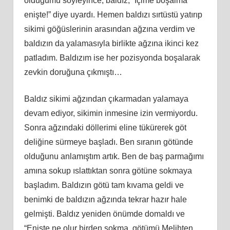
olduğumu söyleyince, baldız, “İçime boşalma
enişte!” diye uyardı. Hemen baldızı sırtüstü yatırıp
sikimi göğüslerinin arasından ağzına verdim ve
baldızın da yalamasıyla birlikte ağzına ikinci kez
patladım. Baldızım ise her pozisyonda boşalarak
zevkin doruğuna çıkmıştı…
Baldız sikimi ağzından çıkarmadan yalamaya
devam ediyor, sikimin inmesine izin vermiyordu.
Sonra ağzındaki döllerimi eline tükürerek göt
deliğine sürmeye başladı. Ben sıranın götünde
olduğunu anlamıştım artık. Ben de baş parmağımı
amına sokup ıslattıktan sonra götüne sokmaya
başladım. Baldızın götü tam kıvama geldi ve
benimki de baldızın ağzında tekrar hazır hale
gelmişti. Baldız yeniden önümde domaldı ve
“Enişte ne olur birden sokma, götümü Melihten