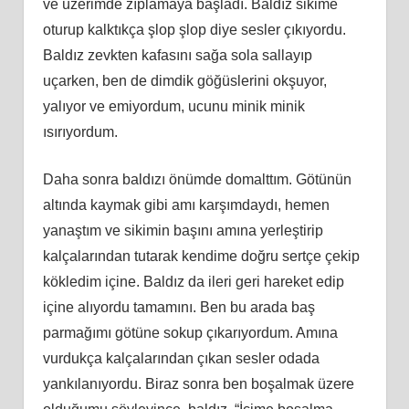
ve üzerimde zıplamaya başladı. Baldız sikime
oturup kalktıkça şlop şlop diye sesler çıkıyordu.
Baldız zevkten kafasını sağa sola sallayıp
uçarken, ben de dimdik göğüslerini okşuyor,
yalıyor ve emiyordum, ucunu minik minik
ısırıyordum.
Daha sonra baldızı önümde domalttım. Götünün
altında kaymak gibi amı karşımdaydı, hemen
yanaştım ve sikimin başını amına yerleştirip
kalçalarından tutarak kendime doğru sertçe çekip
kökledim içine. Baldız da ileri geri hareket edip
içine alıyordu tamamını. Ben bu arada baş
parmağımı götüne sokup çıkarıyordum. Amına
vurdukça kalçalarından çıkan sesler odada
yankılanıyordu. Biraz sonra ben boşalmak üzere