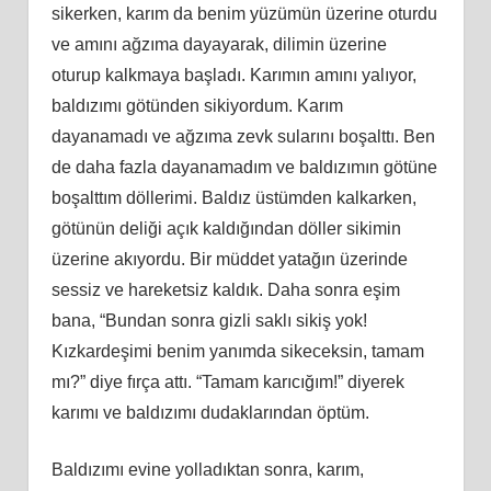
sikerken, karım da benim yüzümün üzerine oturdu
ve amını ağzıma dayayarak, dilimin üzerine
oturup kalkmaya başladı. Karımın amını yalıyor,
baldızımı götünden sikiyordum. Karım
dayanamadı ve ağzıma zevk sularını boşalttı. Ben
de daha fazla dayanamadım ve baldızımın götüne
boşalttım döllerimi. Baldız üstümden kalkarken,
götünün deliği açık kaldığından döller sikimin
üzerine akıyordu. Bir müddet yatağın üzerinde
sessiz ve hareketsiz kaldık. Daha sonra eşim
bana, “Bundan sonra gizli saklı sikiş yok!
Kızkardeşimi benim yanımda sikeceksin, tamam
mı?” diye fırça attı. “Tamam karıcığım!” diyerek
karımı ve baldızımı dudaklarından öptüm.
Baldızımı evine yolladıktan sonra, karım,