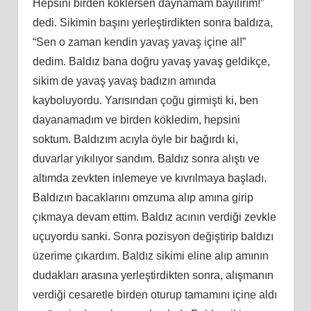
Hepsini birden köklersen daynamam bayılırım!”
dedi. Sikimin başını yerleştirdikten sonra baldıza,
“Sen o zaman kendin yavaş yavaş içine al!”
dedim. Baldız bana doğru yavaş yavaş geldikçe,
sikim de yavaş yavaş badızın amında
kayboluyordu. Yarısından çoğu girmişti ki, ben
dayanamadım ve birden kökledim, hepsini
soktum. Baldızım acıyla öyle bir bağırdı ki,
duvarlar yıkılıyor sandım. Baldız sonra alıştı ve
altımda zevkten inlemeye ve kıvrılmaya başladı.
Baldızın bacaklarını omzuma alıp amına girip
çıkmaya devam ettim. Baldız acının verdiği zevkle
uçuyordu sanki. Sonra pozisyon değiştirip baldızı
üzerime çıkardım. Baldız sikimi eline alıp amının
dudakları arasına yerleştirdikten sonra, alışmanın
verdiği cesaretle birden oturup tamamını içine aldı