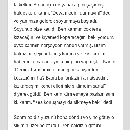
farkettim. Bir an için ne yapacağımı şaşırmış
haldeyken, karım, “Devam edin, durmayın!” dedi
ve yanımıza gelerek soyunmaya başladı.
Soyunup bize katıldı. Ben karımın çok fena
kızacağını ve kıyameti koparacağını bekliyordum,
oysa karımın herşeyden haberi varmış. Bizim
baldız herşeyi anlatmış karıma ve ikisi benim
haberim olmadan ayrıca bir plan yapmışlar. Karım,
“Demek haberimin olmadığını sanıyordun
kocacığım, ha? Bana bu fantazini anlatsaydın,
kızkardeşimi kendi ellerimle siktirirdim sana!”
diyerek güldü. Ben kem küm etmeye başlamıştım
ki, karım, “Kes konuşmayı da sikmeye bak!” dedi.
Sonra baldız yüzünü bana döndü ve yine götüyle
sikimin üzerine oturdu. Ben baldızın götünü