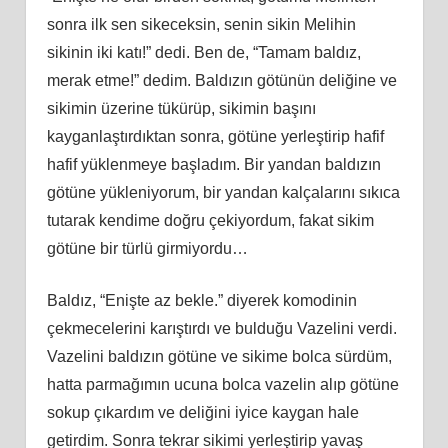
sonra ilk sen sikeceksin, senin sikin Melihin
sikinin iki katı!” dedi. Ben de, “Tamam baldız,
merak etme!” dedim. Baldızın götünün deliğine ve
sikimin üzerine tükürüp, sikimin başını
kayganlaştırdıktan sonra, götüne yerleştirip hafif
hafif yüklenmeye başladım. Bir yandan baldızın
götüne yükleniyorum, bir yandan kalçalarını sıkıca
tutarak kendime doğru çekiyordum, fakat sikim
götüne bir türlü girmiyordu…
Baldız, “Enişte az bekle.” diyerek komodinin
çekmecelerini karıştırdı ve bulduğu Vazelini verdi.
Vazelini baldızın götüne ve sikime bolca sürdüm,
hatta parmağımın ucuna bolca vazelin alıp götüne
sokup çıkardım ve deliğini iyice kaygan hale
getirdim. Sonra tekrar sikimi yerleştirip yavaş