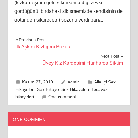
(kızkardeşinin götü sikilirken aldığı zevki
gördüğünü, birdahaki sikişmemizde kendisinin de
götünden siktireceği) sözünü verdi bana.
Yazı
Previous Post
İlk Aşkım Kızlığımı Bozdu
gezinmesi
Next Post
Üvey Kız Kardeşimi Hunharca Siktim
Kasım 27, 2019
admin
Aile İçi Sex
Hikayeleri
,
Sex Hikaye
,
Sex Hikayeleri
,
Tecavüz
hikayeleri
One comment
ONE COMMENT