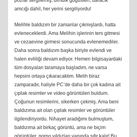
pozlar sergilemiş, dimdik göğüsleri, daracık
amcığı dahil, her yerini sergiliyordu!
Melihle baldızım bir zamanlar çıkmışlardı, hatta
evleneceklerdi. Ama Melihin işlerinin ters gitmesi
ve cezaevine girmesi sonucunda evlenemediler.
Daha sonra baldızım başka biriyle evlendi ve
halen evliliği devam ediyor. Hemen bilgisayardaki
tüm dosyaları taramaya başladım, ne varsa
hepsini ortaya çıkaracaktım. Melih biraz
zamparadır, haliyle PC’de daha bir çok kadına ait
çıplak resimler ve video görüntüleri buldum.
Çoğunun resimlerini, sikerken çekmiş. Ama beni
baldızıma ait olan çıplak resimler ve görüntüler
ilgilendiriyordu. Nihayet aradığımı bulmuştum,
baldızıma ait birkaç görüntü, ama ne biçim
görüntüler, porno yıldızları yanında sıfır kalır! Bu