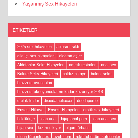
Yaşanmış Sex Hikayeleri
ETIKETLER
2025 sex hikayeleri
ablasını sikti
aile içi sex hikayeleri
aldatan eşler
Aldatanlar Seks Hikayeleri
amcık resimleri
anal sex
Bakire Seks Hikayeleri
baldız hikaye
baldız seks
brazzers oyunculari
brazzerstaki oyuncular ne kadar kazanıyor 2018
cıplak kızlar
dixiedamelioxxx
doedaporno
Ensest Hikaye
Ensest Hikayeler
erotik sex hikayeleri
hdxtürkçe
hijap anal
hijap anal porn
hijap anal sex
hijap sex
kızını sikiyor
olgun türbanlı
olgun türbanlı sex
oyoh com
rokettube tüm kategoriler