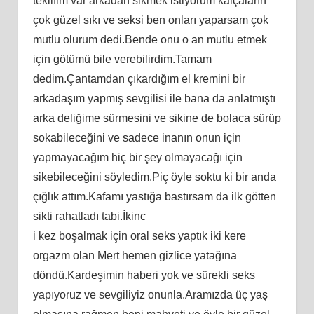
teklifim var arkadan sikmek istiyorum kalçaların
çok güzel sıkı ve seksi ben onları yaparsam çok
mutlu olurum dedi.Bende onu o an mutlu etmek
için götümü bile verebilirdim.Tamam
dedim.Çantamdan çıkardığım el kremini bir
arkadaşım yapmış sevgilisi ile bana da anlatmıştı
arka deliğime sürmesini ve sikine de bolaca sürüp
sokabileceğini ve sadece inanın onun için
yapmayacağım hiç bir şey olmayacağı için
sikebileceğini söyledim.Piç öyle soktu ki bir anda
çığlık attım.Kafamı yastığa bastırsam da ilk götten
sikti rahatladı tabi.İkinc
i kez boşalmak için oral seks yaptık iki kere
orgazm olan Mert hemen gizlice yatağına
döndü.Kardeşimin haberi yok ve sürekli seks
yapıyoruz ve sevgiliyiz onunla.Aramızda üç yaş