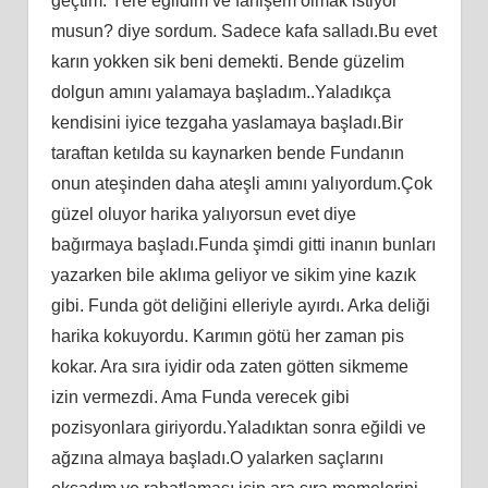
geçtim. Yere eğildim ve fahişem olmak istiyor
musun? diye sordum. Sadece kafa salladı.Bu evet
karın yokken sik beni demekti. Bende güzelim
dolgun amını yalamaya başladım..Yaladıkça
kendisini iyice tezgaha yaslamaya başladı.Bir
taraftan ketılda su kaynarken bende Fundanın
onun ateşinden daha ateşli amını yalıyordum.Çok
güzel oluyor harika yalıyorsun evet diye
bağırmaya başladı.Funda şimdi gitti inanın bunları
yazarken bile aklıma geliyor ve sikim yine kazık
gibi. Funda göt deliğini elleriyle ayırdı. Arka deliği
harika kokuyordu. Karımın götü her zaman pis
kokar. Ara sıra iyidir oda zaten götten sikmeme
izin vermezdi. Ama Funda verecek gibi
pozisyonlara giriyordu.Yaladıktan sonra eğildi ve
ağzına almaya başladı.O yalarken saçlarını