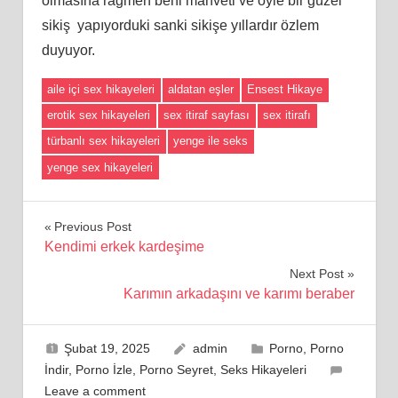
olmasına rağmen beni mahveti ve öyle bir güzel
sikiş yapıyorduki sanki sikişe yıllardır özlem
duyuyor.
aile içi sex hikayeleri
aldatan eşler
Ensest Hikaye
erotik sex hikayeleri
sex itiraf sayfası
sex itirafı
türbanlı sex hikayeleri
yenge ile seks
yenge sex hikayeleri
Yazı
Previous Post
Kendimi erkek kardeşime
gezinmesi
Next Post
Karımın arkadaşını ve karımı beraber
Şubat 19, 2025
admin
Porno
,
Porno
İndir
,
Porno İzle
,
Porno Seyret
,
Seks Hikayeleri
Leave a comment