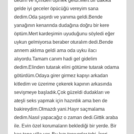
dedim ve içimden öpmek geldi.Mert bir dakika
gelde iyi geceler öpücüğü vereyim sana
dedim.Oda şaşırdı ve yanıma geldi.Bende
yanağının kenarında dudağına doğru bir kere
öptüm.Mert kardeşimin uyuduğunu söyledi eğer
uykun gelmiyorsa beraber oturalım dedi.Bende
annem aklıma geldi ama oda uyku ilacı
alıyordu.Tamam canım hadi gel gidelim
dedim.Elinden tutarak elini götüme tutarak odama
götürdüm.Odaya girer girmez kapıyı arkadan
kitledim ve üzerime çekerek kapının arkasında
sevişmeye başladık.Çok güzeldi dudakları ve
ateşli seks yapmak için hazırdık ama ben de
bakireydim.Olmazdı yani.Hayır saçmalama
dedim.Nasıl yapacağız o zaman dedi.Gittik araba
ile. Evin özel korumaların beklediği bir yerde. Bir