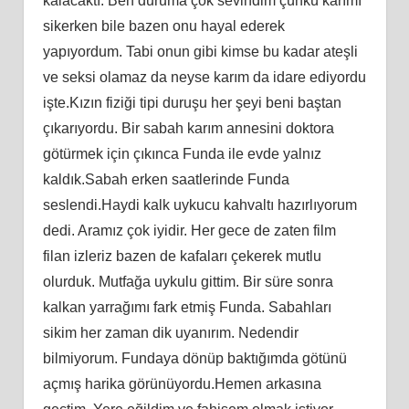
kalacaktı. Ben duruma çok sevindim çünkü karımı
sikerken bile bazen onu hayal ederek
yapıyordum. Tabi onun gibi kimse bu kadar ateşli
ve seksi olamaz da neyse karım da idare ediyordu
işte.Kızın fiziği tipi duruşu her şeyi beni baştan
çıkarıyordu. Bir sabah karım annesini doktora
götürmek için çıkınca Funda ile evde yalnız
kaldık.Sabah erken saatlerinde Funda
seslendi.Haydi kalk uykucu kahvaltı hazırlıyorum
dedi. Aramız çok iyidir. Her gece de zaten film
filan izleriz bazen de kafaları çekerek mutlu
olurduk. Mutfağa uykulu gittim. Bir süre sonra
kalkan yarrağımı fark etmiş Funda. Sabahları
sikim her zaman dik uyanırım. Nedendir
bilmiyorum. Fundaya dönüp baktığımda götünü
açmış harika görünüyordu.Hemen arkasına