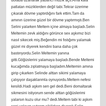
dolaba uzanarak yabancı müzik açtı.Ama kafa
patlatan müziklerden değil tabi.Tekrar üzerime
çıkarak dövme yaptırdığını fark ettim.Tam da
amının üzerine güzel bir dövme yaptırmıştı.Ben
Selini yalarken Meltem içine almaya başladı.Selin
Meltemin zevk aldığını görünce sex aşkımız bizi
nasıl sikecek miş.Beğendin mi fıstığımı yalamak
güzel mi diyerek kendini bana daha çok
bastırıyordu.Selin Meltemin yanına
gitti.Göğüslerini yalamaya başladı.Bende Meltemi
kucağımda zıplatmaya başladım.Meltemin amına
girip çıkarken Selinde alttan sikimi yalamaya
çalışıyor daşaklarımla oynuyordu.Meltem nefesi
kesildi.Hadi aşkım sen gel dedi.Beni domaltarak
sikmesini istiyorum sende alttan göğüslerimi
yalarsın kuzu olur mu? dedi.Meltem tabi ki aşkım