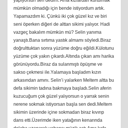
yapıyorsun sen dedim. Ama kızlardan kurtulmak
mümkün olmadığı için bende istiyordum artık.
Yapamazdım ki. Çünkü iki çok güzel kız ve biri
seni öperken diğeri de alttan sikimi yalıyor. Hadi
vazgeç bakalım mümkün mü? Selin yanıma
yanaştı.Bana sırtıma yastık almamı söyledi.Biraz
doğrulttuktan sonra yüzüme doğru eğildi.Külotunu
yüzüme çok yakın çıkardı.Altında çıkan amı harika
görünüyordu.Biraz da sulanmıştı öpüşme ve
sakso çekmesi ile.Yalamaya başladım kızın
arkasından amını. Selin’i yalarken Meltem altta bu
defa sikimin tadına bakmaya başladı.Selin aferin
kuzucuğum çok güzel yalıyorsun o yarrak senin
nerene sokmak istiyorsan başla sen dedi.Meltem
sikimin üzerinde içine sokmadan biraz kıvırıp
dans etti.Üzerimde iken yatağının kenarında