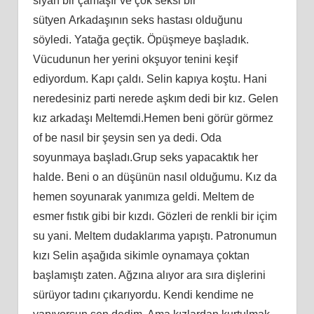
siyah bir çamaşır ve çok seksi bir
sütyen Arkadaşının seks hastası olduğunu
söyledi. Yatağa geçtik. Öpüşmeye başladık.
Vücudunun her yerini okşuyor tenini keşif
ediyordum. Kapı çaldı. Selin kapıya koştu. Hani
neredesiniz parti nerede aşkım dedi bir kız. Gelen
kız arkadaşı Meltemdi.Hemen beni görür görmez
of be nasıl bir şeysin sen ya dedi. Oda
soyunmaya başladı.Grup seks yapacaktık her
halde. Beni o an düşünün nasıl olduğumu. Kız da
hemen soyunarak yanımıza geldi. Meltem de
esmer fıstık gibi bir kızdı. Gözleri de renkli bir içim
su yani. Meltem dudaklarıma yapıştı. Patronumun
kızı Selin aşağıda sikimle oynamaya çoktan
başlamıştı zaten. Ağzına alıyor ara sıra dişlerini
sürüyor tadını çıkarıyordu. Kendi kendime ne