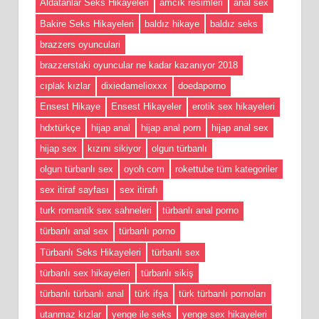
Aldatanlar Seks Hikayeleri
amcık resimleri
anal sex
Bakire Seks Hikayeleri
baldız hikaye
baldız seks
brazzers oyunculari
brazzerstaki oyuncular ne kadar kazanıyor 2018
cıplak kızlar
dixiedamelioxxx
doedaporno
Ensest Hikaye
Ensest Hikayeler
erotik sex hikayeleri
hdxtürkçe
hijap anal
hijap anal porn
hijap anal sex
hijap sex
kızını sikiyor
olgun türbanlı
olgun türbanlı sex
oyoh com
rokettube tüm kategoriler
sex itiraf sayfası
sex itirafı
turk romantik sex sahneleri
türbanlı anal porno
türbanlı anal sex
türbanlı porno
Türbanlı Seks Hikayeleri
türbanlı sex
türbanlı sex hikayeleri
türbanlı sikiş
türbanlı türbanlı anal
türk ifşa
türk türbanlı pornoları
utanmaz kızlar
yenge ile seks
yenge sex hikayeleri