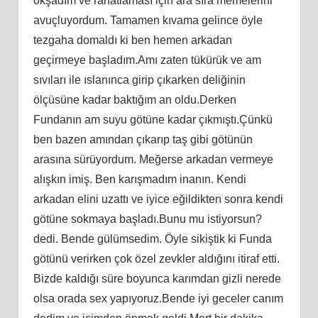
okşadım ve rahatlaması için ara sıra memelerini
avuçluyordum. Tamamen kıvama gelince öyle
tezgaha domaldı ki ben hemen arkadan
geçirmeye başladım.Amı zaten tükürük ve am
sıvıları ile ıslanınca girip çıkarken deliğinin
ölçüsüne kadar baktığım an oldu.Derken
Fundanın am suyu götüne kadar çıkmıştı.Çünkü
ben bazen amından çıkarıp taş gibi götünün
arasına sürüyordum. Meğerse arkadan vermeye
alışkın imiş. Ben karışmadım inanın. Kendi
arkadan elini uzattı ve iyice eğildikten sonra kendi
götüne sokmaya başladı.Bunu mu istiyorsun?
dedi. Bende gülümsedim. Öyle sikiştik ki Funda
götünü verirken çok özel zevkler aldığını itiraf etti.
Bizde kaldığı süre boyunca karımdan gizli nerede
olsa orada sex yapıyoruz.Bende iyi geceler canım