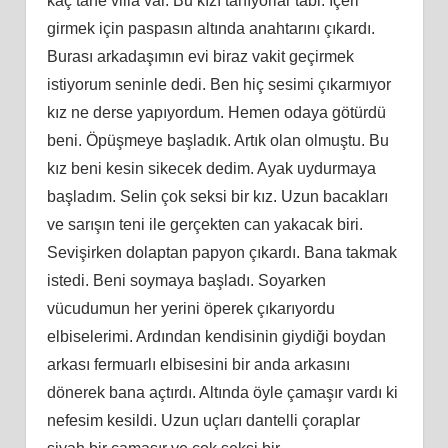
kaç tane villa var. Bu kızı tanıyorlar tabi. İçeri
girmek için paspasın altında anahtarını çıkardı.
Burası arkadaşımın evi biraz vakit geçirmek
istiyorum seninle dedi. Ben hiç sesimi çıkarmıyor
kız ne derse yapıyordum. Hemen odaya götürdü
beni. Öpüşmeye başladık. Artık olan olmuştu. Bu
kız beni kesin sikecek dedim. Ayak uydurmaya
başladım. Selin çok seksi bir kız. Uzun bacakları
ve sarışın teni ile gerçekten can yakacak biri.
Sevişirken dolaptan papyon çıkardı. Bana takmak
istedi. Beni soymaya başladı. Soyarken
vücudumun her yerini öperek çıkarıyordu
elbiselerimi. Ardından kendisinin giydiği boydan
arkası fermuarlı elbisesini bir anda arkasını
dönerek bana açtırdı. Altında öyle çamaşır vardı ki
nefesim kesildi. Uzun uçları dantelli çoraplar