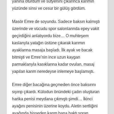
yanına oturdum ve sutyenini çıkarınca karımın
yüzünde sinsi ve cesur bir gülüş gördüm.
Masör Emre de soyundu. Sadece baksırı kalmıştı
üzerinde ve vücudu spor salonlarında epey vakit
geçirdiğini anlatıyordu bize… O muhteşem
kaslarıyla yatağın üstüne çıkarak karımın
ayaklarına masaja başladı. İlk ayak ve bacak
bitmişti ve Emre’nin ince uzun kaygan
parmaklarıyla kasıklarına kadar ovulan, masaj
yapılan karım neredeyse inlemeye başlamıştı.
Emre diğer bacağına geçmeden önce baksırını
sıyırıp çıkardı. Külodun önündeki çadırı oluşturan
harika penisi meydana çıkmıştı şimdi… İkinci
ayağını penisinin üzerine koydu. Aletin sertliğini
ayağında hisseden karım bana baktı soran