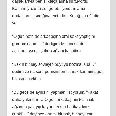
daşaklarıyla penisi kalçalarına sürtüyordu.
Karımın yüzünü zor görebiliyordum ama
dudaklarını ısırdığına emindim. Kulağına eğildim
ve
“O gün hotelde arkadaşına oral seks yaptığını
gördüm canım…” dediğimde panik oldu
açıklamaya çalışırken ağzını kapattım.
“Sakın bir şey söyleyip büyüyü bozma, sus…”
dedim ve masörü penisinden tutarak karımın ağız
hizasına çektim,
“Bu gece de aynısını yapmanı istiyorum. “Fakat
daha yakından… O gün arkadaşının kalın sikini
ağzında yalayıp kaybederken harikaydınız
çünkü…” deyince.ortamı bir aşk, bir heyecan