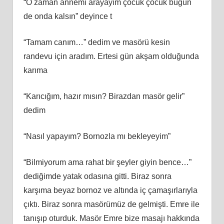
“O zaman annemi arayayım çocuk çocuk bugün
de onda kalsın” deyince t
“Tamam canım…” dedim ve masörü kesin
randevu için aradım. Ertesi gün akşam olduğunda
karıma
“Karıcığım, hazır mısın? Birazdan masör gelir”
dedim
“Nasıl yapayım? Bornozla mı bekleyeyim”
“Bilmiyorum ama rahat bir şeyler giyin bence…”
dediğimde yatak odasına gitti. Biraz sonra
karşıma beyaz bornoz ve altında iç çamaşırlarıyla
çıktı. Biraz sonra masörümüz de gelmişti. Emre ile
tanışıp oturduk. Masör Emre bize masajı hakkında