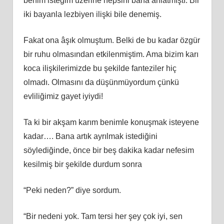
benim isteğim üzerine hepsini bana anlatmıştı. Bir
iki bayanla lezbiyen ilişki bile denemiş.
Fakat ona âşık olmuştum. Belki de bu kadar özgür
bir ruhu olmasından etkilenmiştim. Ama bizim karı
koca ilişkilerimizde bu şekilde fanteziler hiç
olmadı. Olmasını da düşünmüyordum çünkü
evliliğimiz gayet iyiydi!
Ta ki bir akşam karım benimle konuşmak isteyene
kadar…. Bana artık ayrılmak istediğini
söylediğinde, önce bir beş dakika kadar nefesim
kesilmiş bir şekilde durdum sonra
“Peki neden?” diye sordum.
“Bir nedeni yok. Tam tersi her şey çok iyi, sen