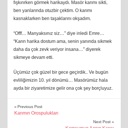
fışkırırken görmek harikaydı. Masör karımı sikti,
ben yanlarında otuzbir çektim. O karımı
kasnaklarken ben taşaklarını okşadım.
“Offf… Manyaksınız siz…” diye inledi Emre…
“Karın harika dostum ama, senin yanında sikmek
daha da çok zevk veriyor insana…” diyerek
sikmeye devam etti.
Üçümüz çok güzel bir gece geçirdik.. Ve bugün
evliliğimizin 10. yıl dönümü… Masörümüz hala
ayda bir ziyaretimize gelir ona çok şey borçluyuz.
Yazı
Previous Post
Karımın Orospulukları
gezinmesi
Next Post