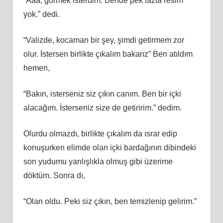
“Aaa, görmek isterdim. Bende pek fazla resim
yok.” dedi.
“Valizde, kocaman bir şey, şimdi getirmem zor
olur. İstersen birlikte çıkalım bakarız” Ben atıldım
hemen,
“Bakın, isterseniz siz çıkın canım. Ben bir içki
alacağım. İsterseniz size de getiririm.” dedim.
Olurdu olmazdı, birlikte çıkalım da ısrar edip
konuşurken elimde olan içki bardağının dibindeki
son yudumu yanlışlıkla olmuş gibi üzerime
döktüm. Sonra dı,
“Olan oldu. Peki siz çıkın, ben temizlenip gelirim.”