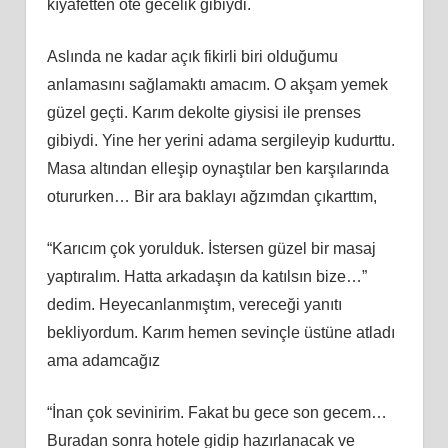
kıyafetten öte gecelik gibiydi.
Aslında ne kadar açık fikirli biri olduğumu
anlamasını sağlamaktı amacım. O akşam yemek
güzel geçti. Karım dekolte giysisi ile prenses
gibiydi. Yine her yerini adama sergileyip kudurttu.
Masa altından elleşip oynaştılar ben karşılarında
otururken… Bir ara baklayı ağzımdan çıkarttım,
“Karıcım çok yorulduk. İstersen güzel bir masaj
yaptıralım. Hatta arkadaşın da katılsın bize…”
dedim. Heyecanlanmıştım, vereceği yanıtı
bekliyordum. Karım hemen sevinçle üstüne atladı
ama adamcağız
“İnan çok sevinirim. Fakat bu gece son gecem…
Buradan sonra hotele gidip hazırlanacak ve