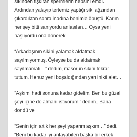
sikinden fışkıran spermlerin hepsini emdi.
Ardından yalayıp tertemiz yaptığı siki ağzından
çıkardıktan sonra inadına benimle öpüştü. Karım
her şey bitti sanıyordu anlaşılan… Oysa yeni
başlıyordu ona dönerek
“Arkadaşının sikini yalamak aldatmak
sayılmıyormuş. Öyleyse bu da aldatmak
sayılmamalı…” dedim, masörün sikini tekrar
tuttum. Henüz yeni boşaldığından yarı inikti alet…
“Aşkım, hadi sonuna kadar gidelim. Ben bu güzel
şeyi içine de almanı istiyorum.” dedim.. Bana
döndü ve
“Senin için artık her şeyi yaparım aşkım…” dedi.
“Beni bu kadar iyi anlayabilen başka bir erkek