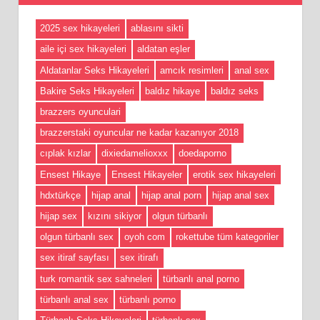
2025 sex hikayeleri
ablasını sikti
aile içi sex hikayeleri
aldatan eşler
Aldatanlar Seks Hikayeleri
amcık resimleri
anal sex
Bakire Seks Hikayeleri
baldız hikaye
baldız seks
brazzers oyunculari
brazzerstaki oyuncular ne kadar kazanıyor 2018
cıplak kızlar
dixiedamelioxxx
doedaporno
Ensest Hikaye
Ensest Hikayeler
erotik sex hikayeleri
hdxtürkçe
hijap anal
hijap anal porn
hijap anal sex
hijap sex
kızını sikiyor
olgun türbanlı
olgun türbanlı sex
oyoh com
rokettube tüm kategoriler
sex itiraf sayfası
sex itirafı
turk romantik sex sahneleri
türbanlı anal porno
türbanlı anal sex
türbanlı porno