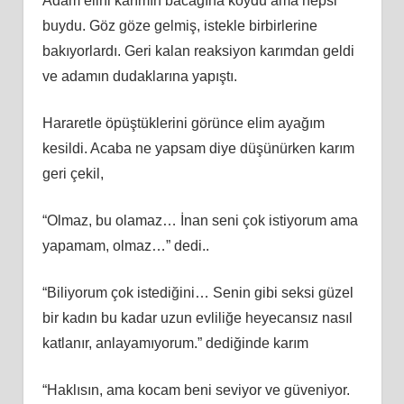
Adam elini karımın bacağına koydu ama hepsi
buydu. Göz göze gelmiş, istekle birbirlerine
bakıyorlardı. Geri kalan reaksiyon karımdan geldi
ve adamın dudaklarına yapıştı.
Hararetle öpüştüklerini görünce elim ayağım
kesildi. Acaba ne yapsam diye düşünürken karım
geri çekil,
“Olmaz, bu olamaz… İnan seni çok istiyorum ama
yapamam, olmaz…” dedi..
“Biliyorum çok istediğini… Senin gibi seksi güzel
bir kadın bu kadar uzun evliliğe heyecansız nasıl
katlanır, anlayamıyorum.” dediğinde karım
“Haklısın, ama kocam beni seviyor ve güveniyor.