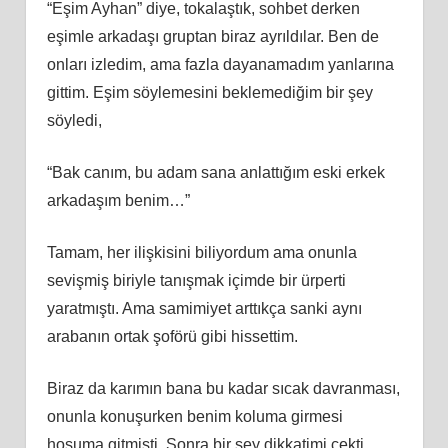
“Eşim Ayhan” diye, tokalaştık, sohbet derken
eşimle arkadaşı gruptan biraz ayrıldılar. Ben de
onları izledim, ama fazla dayanamadım yanlarına
gittim. Eşim söylemesini beklemediğim bir şey
söyledi,
“Bak canım, bu adam sana anlattığım eski erkek
arkadaşım benim…”
Tamam, her ilişkisini biliyordum ama onunla
sevişmiş biriyle tanışmak içimde bir ürperti
yaratmıştı. Ama samimiyet arttıkça sanki aynı
arabanın ortak şoförü gibi hissettim.
Biraz da karımın bana bu kadar sıcak davranması,
onunla konuşurken benim koluma girmesi
hoşuma gitmişti. Sonra bir şey dikkatimi çekti.