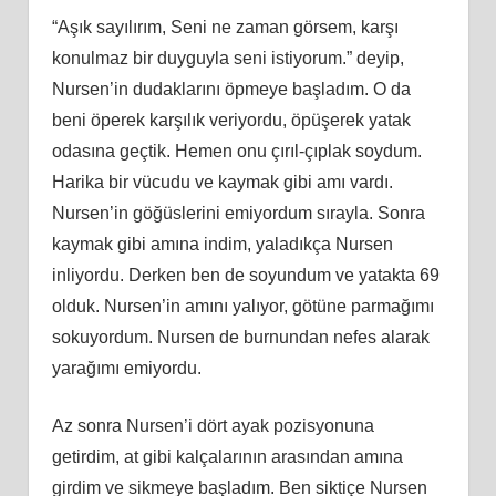
“Aşık sayılırım, Seni ne zaman görsem, karşı
konulmaz bir duyguyla seni istiyorum.” deyip,
Nursen’in dudaklarını öpmeye başladım. O da
beni öperek karşılık veriyordu, öpüşerek yatak
odasına geçtik. Hemen onu çırıl-çıplak soydum.
Harika bir vücudu ve kaymak gibi amı vardı.
Nursen’in göğüslerini emiyordum sırayla. Sonra
kaymak gibi amına indim, yaladıkça Nursen
inliyordu. Derken ben de soyundum ve yatakta 69
olduk. Nursen’in amını yalıyor, götüne parmağımı
sokuyordum. Nursen de burnundan nefes alarak
yarağımı emiyordu.
Az sonra Nursen’i dört ayak pozisyonuna
getirdim, at gibi kalçalarının arasından amına
girdim ve sikmeye başladım. Ben siktiçe Nursen