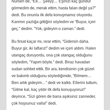
Nursen de, “Ee… Şeeyy… Eşinizi kaç gündür
görmedim de, merak ettim, hasta falan değil ya?”
dedi. Bu onunla ilk defa konuşmamız oluyordu.
Karımın yazlığa gittiğini söyledim ve “Buyur, içeri
geç.” dedim. “Yok, gideyim o zaman.” dedi.
Bu fırsat kaçar mı, ısrar ettim, “Gidersin daha.
Buyur gir, iki laflarız!” dedim ve içeri aldım. Halen
utangaç duruyordu, ona çok utangaç olduğunu
söyledim, “Yapım böyle.” dedi. Biraz havadan
sudan sohbet ettik. Bir ara, kendisinin çok güzel
ve bakımlı olduğunu söylediğimde, “Bilmem…
Ben artık gideyim…” dedi ve kalktı. Ellerini tuttum,
“Gitme kal, kaç yıldır ilk defa konuşuyoruz!”
deyince, “Sizi gören de bana aşıksınız zanneder,
çok hoşsunuz valla!” dedi.