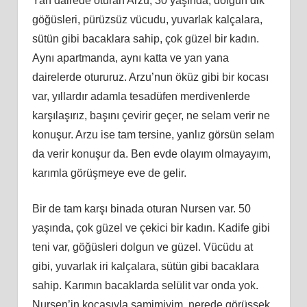
Yan dairede oturan Arzu, 30 yaşında, dolgun dik
göğüsleri, pürüzsüz vücudu, yuvarlak kalçalara,
sütün gibi bacaklara sahip, çok güzel bir kadın.
Aynı apartmanda, aynı katta ve yan yana
dairelerde otururuz. Arzu’nun öküz gibi bir kocası
var, yıllardır adamla tesadüfen merdivenlerde
karşılaşırız, başını çevirir geçer, ne selam verir ne
konuşur. Arzu ise tam tersine, yanlız görsün selam
da verir konuşur da. Ben evde olayım olmayayım,
karımla görüşmeye eve de gelir.
Bir de tam karşı binada oturan Nursen var. 50
yaşında, çok güzel ve çekici bir kadın. Kadife gibi
teni var, göğüsleri dolgun ve güzel. Vücüdu at
gibi, yuvarlak iri kalçalara, sütün gibi bacaklara
sahip. Karımın bacaklarda selülit var onda yok.
Nursen’in kocasıyla samimiyim, nerede görüşsek