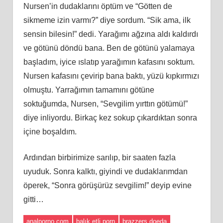
Nursen’in dudaklarını öptüm ve “Götten de
sikmeme izin varmı?” diye sordum. “Sik ama, ilk
sensin bilesin!” dedi. Yarağımı ağzına aldı kaldırdı
ve götünü döndü bana. Ben de götünü yalamaya
başladım, iyice ıslatıp yarağımın kafasını soktum.
Nursen kafasını çevirip bana baktı, yüzü kıpkırmızı
olmuştu. Yarrağımın tamamını götüne
soktuğumda, Nursen, “Sevgilim yırttın götümü!”
diye inliyordu. Birkaç kez sokup çıkardıktan sonra
içine boşaldım.
Ardından birbirimize sarılıp, bir saaten fazla
uyuduk. Sonra kalktı, giyindi ve dudaklarımdan
öperek, “Sonra görüşürüz sevgilim!” deyip evine
gitti…
analporno.com
balık etli porn
brazzers doeda