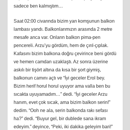
sadece ben kalmıştım…
Saat 02:00 civarında bizim yan komşunun balkon
lambası yandı. Balkonlarımızın arasında 2 metre
mesafe anca var. Onların balkon pima-pen
pencereli. Arzu’yu gördüm, hem de çırıl-çıplak.
Kafasını bizim balkona doğru çevirince beni gördü
ve hemen camdan uzaklaştı. Az sonra üzerine
askılı bir tişört altına da kısa bir şort giymiş,
balkonun camını açtı ve “İyi geceler Erol bey.
Bizim herif horul horul uyuyor ama valla ben bu
sıcakta uyuyamadım…” dedi. “İyi geceler Arzu
hanım, evet çok sıcak, ama bizim balkon serin!”
dedim. “Ooh ne ala, serin balkonda rakı sefası
ha?” dedi. “Buyur gel, bir dublede sana ikram
edeyim.” deyince, “Peki, iki dakika geleyim bari!”