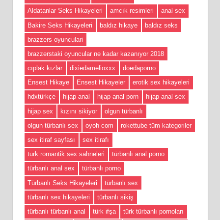
Aldatanlar Seks Hikayeleri
amcık resimleri
anal sex
Bakire Seks Hikayeleri
baldız hikaye
baldız seks
brazzers oyunculari
brazzerstaki oyuncular ne kadar kazanıyor 2018
cıplak kızlar
dixiedamelioxxx
doedaporno
Ensest Hikaye
Ensest Hikayeler
erotik sex hikayeleri
hdxtürkçe
hijap anal
hijap anal porn
hijap anal sex
hijap sex
kızını sikiyor
olgun türbanlı
olgun türbanlı sex
oyoh com
rokettube tüm kategoriler
sex itiraf sayfası
sex itirafı
turk romantik sex sahneleri
türbanlı anal porno
türbanlı anal sex
türbanlı porno
Türbanlı Seks Hikayeleri
türbanlı sex
türbanlı sex hikayeleri
türbanlı sikiş
türbanlı türbanlı anal
türk ifşa
türk türbanlı pornoları