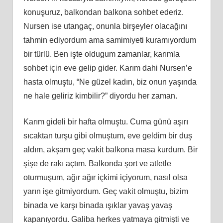
konuşuruz, balkondan balkona sohbet ederiz.
Nursen ise utangaç, onunla birşeyler olacağını
tahmin ediyordum ama samimiyeti kuramıyordum
bir türlü. Ben işte oldugum zamanlar, karımla
sohbet için eve gelip gider. Karım dahi Nursen’e
hasta olmuştu, “Ne güzel kadın, biz onun yaşında
ne hale geliriz kimbilir?” diyordu her zaman.
Karım gideli bir hafta olmuştu. Cuma günü aşırı
sıcaktan turşu gibi olmuştum, eve geldim bir duş
aldım, akşam geç vakit balkona masa kurdum. Bir
şişe de rakı açtım. Balkonda şort ve atletle
oturmuşum, ağır ağır içkimi içiyorum, nasıl olsa
yarın işe gitmiyordum. Geç vakit olmuştu, bizim
binada ve karşı binada ışıklar yavaş yavaş
kapanıyordu. Galiba herkes yatmaya gitmişti ve