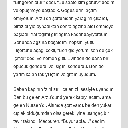
“Bir gören olur!” dedi. “Bu saate kim görür?” dedim
ve öpüşmeye başladık. Gögüslerini açtım
emiyorum. Arzu da şortumdan yarağımı çıkardı,
biraz eliyle oynadıktan sonra ağzına aldı emmeye
başladı. Yarrağımı gırtlağına kadar dayıyordum.
Sonunda ağzına boşaldım, hepsini yuttu.
Tişörtünü aşağı çekti, “Ben gidiyorum, sen de çok
içme!” dedi ve hemen gitti. Evinden de bana bir
öpücük gönderdi ve ışığını söndürdü. Ben de
yarım kalan rakıyı içtim ve gittim uyudum.
Sabah kapının ‘zırıl zırıl’ çalan zil sesiyle uyandım.
Ben bu gelen Arzu’dur diyerek kapıyı açtım, ama
gelen Nursen’di. Altımda şort vardı, belden yukarı
çıplak olduğumdan olsa gerek, yine utangaç bir
tavır takındı. Mecburen, “Buyur abla…” dedim.