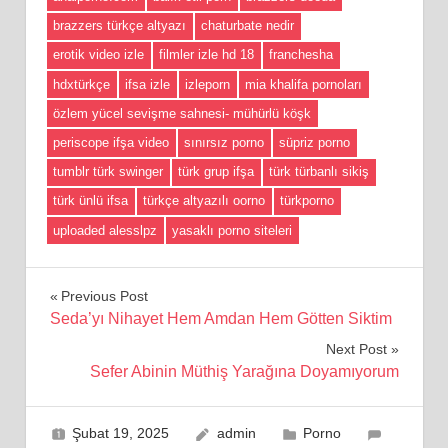
brazzers türkçe altyazı
chaturbate nedir
erotik video izle
filmler izle hd 18
franchesha
hdxtürkçe
ifsa izle
izleporn
mia khalifa pornoları
özlem yücel sevişme sahnesi- mühürlü köşk
periscope ifşa video
sınırsız porno
süpriz porno
tumblr türk swinger
türk grup ifşa
türk türbanlı sikiş
türk ünlü ifsa
türkçe altyazılı oorno
türkporno
uploaded alesslpz
yasaklı porno siteleri
Yazı
Previous Post
Seda’yı Nihayet Hem Amdan Hem Götten Siktim
gezinmesi
Next Post
Sefer Abinin Müthiş Yarağına Doyamıyorum
Şubat 19, 2025
admin
Porno