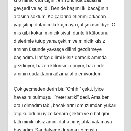
ki o minicik amcığını, en sonunda bacakları
gevşedi ve açıldı. Ben de başımı iki bacağının
arasına soktum. Kalçalarına ellerimi arkadan
yapışıtırıp doladım ki kaçmaya çalışmasın diye. O
mis gibi kokan minicik siyah dantelli külodunu
dişlerimle tutup yana çektim ve minicik kılsız
amının üstünde yavaşça dilimi gezdirmeye
başladım. Hafifçe dilimi kılsız daracık amında
gezdiriyor, bazen klitorisini öpüyor, bazende
amının dudaklarını ağzıma alıp emiyordum.
Çok geçmeden derin bir, “Ohhh!” çekti. İyice
havasını bulmuştu, “Yeter artık!” dedi. Ama ben
oralı olmadım tabi, bacaklarını omuzumdan yukarı
atıp külodunu iyice kenara çektim ve o bal gibi
tatlı minik kılsız amını daha bir iştahla yalamaya
başladım. Sandalyede duramaz olmuştu,