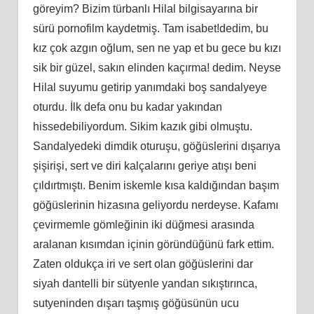
göreyim? Bizim türbanlı Hilal bilgisayarına bir
sürü pornofilm kaydetmiş. Tam isabet!dedim, bu
kız çok azgın oğlum, sen ne yap et bu gece bu kızı
sik bir güzel, sakın elinden kaçırma! dedim. Neyse
Hilal suyumu getirip yanımdaki boş sandalyeye
oturdu. İlk defa onu bu kadar yakından
hissedebiliyordum. Sikim kazık gibi olmuştu.
Sandalyedeki dimdik oturuşu, göğüslerini dışarıya
şişirişi, sert ve diri kalçalarını geriye atışı beni
çıldırtmıştı. Benim iskemle kısa kaldığından başım
göğüslerinin hizasına geliyordu nerdeyse. Kafamı
çevirmemle gömleğinin iki düğmesi arasında
aralanan kısımdan içinin göründüğünü fark ettim.
Zaten oldukça iri ve sert olan göğüslerini dar
siyah dantelli bir sütyenle yandan sıkıştırınca,
sutyeninden dışarı taşmış göğüsünün ucu