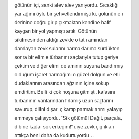
götünün içi, sanki alev alev yanıyordu. Sıcaklığı
yarrağımı öyle bir şehvetlendirmişti ki, götünün en
derinine doğru girip çıkmaktan kendine hafif
kaygan bir yol yapmıştı artık. Götünün
sikilmesinden aldığı zevkle o tatlı amından
damlayan zevk sularını parmaklarıma sürdükten
sonra bir elimle türbanını saçlarıyla tutup geriye
çektim ve diğer elimi de amının suyuna bandırmış
olduğum işaret parmağımı o güzel dolgun ve etli
dudaklarının arasından ağzının içine sokup
emdirttim. Belli ki çok hoşuna gitmişti, kafasını
türbanının yanlarından fırlamış uzun saçlarını
savurup, dilini dışarı çıkartıp parmaklarımı yalayıp
emmeye çalışıyordu. “Sik götümü! Dağıt, parçala,
dibine kadar sok erkeğim!” diye zevk çığlıkları
attıkça beni daha da kudurtuyordu…