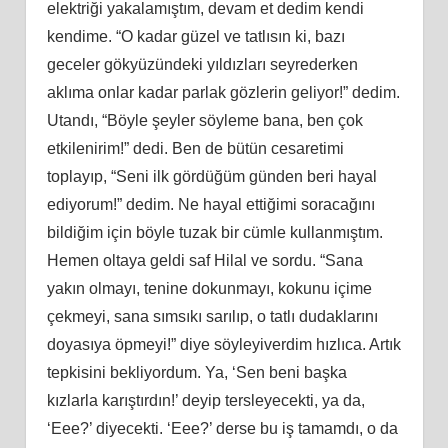
elektriği yakalamıştım, devam et dedim kendi
kendime. “O kadar güzel ve tatlısın ki, bazı
geceler gökyüzündeki yıldızları seyrederken
aklıma onlar kadar parlak gözlerin geliyor!” dedim.
Utandı, “Böyle şeyler söyleme bana, ben çok
etkilenirim!” dedi. Ben de bütün cesaretimi
toplayıp, “Seni ilk gördüğüm günden beri hayal
ediyorum!” dedim. Ne hayal ettiğimi soracağını
bildiğim için böyle tuzak bir cümle kullanmıştım.
Hemen oltaya geldi saf Hilal ve sordu. “Sana
yakın olmayı, tenine dokunmayı, kokunu içime
çekmeyi, sana sımsıkı sarılıp, o tatlı dudaklarını
doyasıya öpmeyi!” diye söyleyiverdim hızlıca. Artık
tepkisini bekliyordum. Ya, ‘Sen beni başka
kızlarla karıştırdın!’ deyip tersleyecekti, ya da,
‘Eee?’ diyecekti. ‘Eee?’ derse bu iş tamamdı, o da