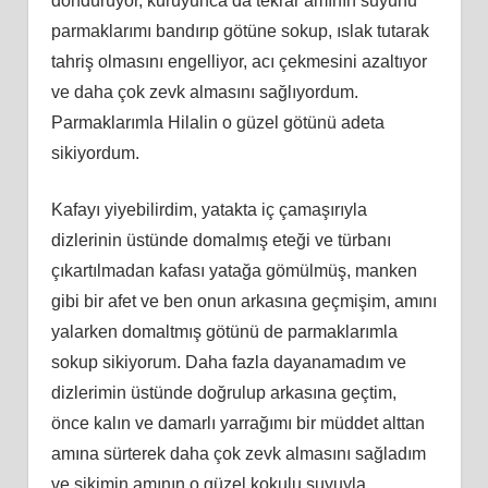
döndürüyor, kuruyunca da tekrar amının suyunu
parmaklarımı bandırıp götüne sokup, ıslak tutarak
tahriş olmasını engelliyor, acı çekmesini azaltıyor
ve daha çok zevk almasını sağlıyordum.
Parmaklarımla Hilalin o güzel götünü adeta
sikiyordum.
Kafayı yiyebilirdim, yatakta iç çamaşırıyla
dizlerinin üstünde domalmış eteği ve türbanı
çıkartılmadan kafası yatağa gömülmüş, manken
gibi bir afet ve ben onun arkasına geçmişim, amını
yalarken domaltmış götünü de parmaklarımla
sokup sikiyorum. Daha fazla dayanamadım ve
dizlerimin üstünde doğrulup arkasına geçtim,
önce kalın ve damarlı yarrağımı bir müddet alttan
amına sürterek daha çok zevk almasını sağladım
ve sikimin amının o güzel kokulu suyuyla