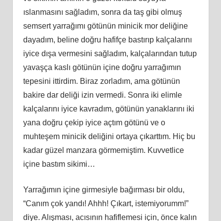
ıslanmasını sağladım, sonra da taş gibi olmuş
semsert yarrağımı götünün minicik mor deliğine
dayadım, beline doğru hafifçe bastırıp kalçalarını
iyice dışa vermesini sağladım, kalçalarından tutup
yavaşça kaslı götünün içine doğru yarrağımın
tepesini ittirdim. Biraz zorladım, ama götünün
bakire dar deliği izin vermedi. Sonra iki elimle
kalçalarını iyice kavradım, götünün yanaklarını iki
yana doğru çekip iyice açtım götünü ve o
muhteşem minicik deliğini ortaya çıkarttım. Hiç bu
kadar güzel manzara görmemiştim. Kuvvetlice
içine bastım sikimi…
Yarrağımın içine girmesiyle bağırması bir oldu,
“Canım çok yandı! Ahhh! Çıkart, istemiyorumm!”
diye. Alışması, acısının hafiflemesi için, önce kalın