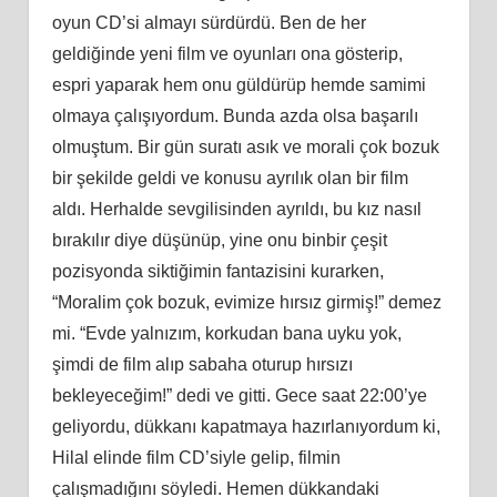
oyun CD’si almayı sürdürdü. Ben de her
geldiğinde yeni film ve oyunları ona gösterip,
espri yaparak hem onu güldürüp hemde samimi
olmaya çalışıyordum. Bunda azda olsa başarılı
olmuştum. Bir gün suratı asık ve morali çok bozuk
bir şekilde geldi ve konusu ayrılık olan bir film
aldı. Herhalde sevgilisinden ayrıldı, bu kız nasıl
bırakılır diye düşünüp, yine onu binbir çeşit
pozisyonda siktiğimin fantazisini kurarken,
“Moralim çok bozuk, evimize hırsız girmiş!” demez
mi. “Evde yalnızım, korkudan bana uyku yok,
şimdi de film alıp sabaha oturup hırsızı
bekleyeceğim!” dedi ve gitti. Gece saat 22:00’ye
geliyordu, dükkanı kapatmaya hazırlanıyordum ki,
Hilal elinde film CD’siyle gelip, filmin
çalışmadığını söyledi. Hemen dükkandaki