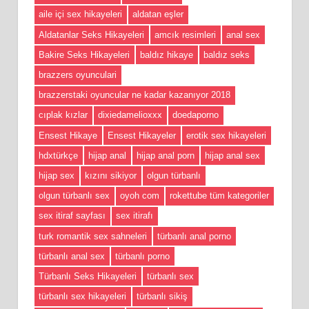
aile içi sex hikayeleri
aldatan eşler
Aldatanlar Seks Hikayeleri
amcık resimleri
anal sex
Bakire Seks Hikayeleri
baldız hikaye
baldız seks
brazzers oyunculari
brazzerstaki oyuncular ne kadar kazanıyor 2018
cıplak kızlar
dixiedamelioxxx
doedaporno
Ensest Hikaye
Ensest Hikayeler
erotik sex hikayeleri
hdxtürkçe
hijap anal
hijap anal porn
hijap anal sex
hijap sex
kızını sikiyor
olgun türbanlı
olgun türbanlı sex
oyoh com
rokettube tüm kategoriler
sex itiraf sayfası
sex itirafı
turk romantik sex sahneleri
türbanlı anal porno
türbanlı anal sex
türbanlı porno
Türbanlı Seks Hikayeleri
türbanlı sex
türbanlı sex hikayeleri
türbanlı sikiş