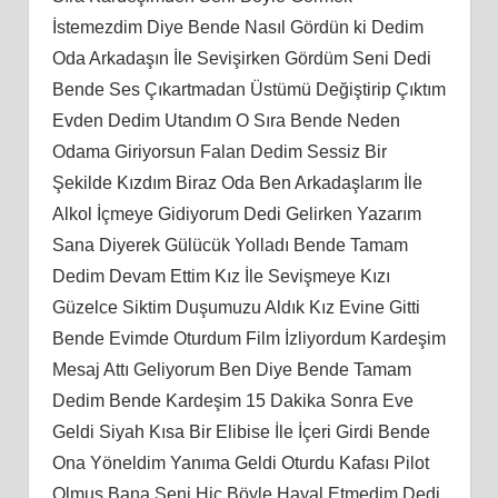
İstemezdim Diye Bende Nasıl Gördün ki Dedim
Oda Arkadaşın İle Sevişirken Gördüm Seni Dedi
Bende Ses Çıkartmadan Üstümü Değiştirip Çıktım
Evden Dedim Utandım O Sıra Bende Neden
Odama Giriyorsun Falan Dedim Sessiz Bir
Şekilde Kızdım Biraz Oda Ben Arkadaşlarım İle
Alkol İçmeye Gidiyorum Dedi Gelirken Yazarım
Sana Diyerek Gülücük Yolladı Bende Tamam
Dedim Devam Ettim Kız İle Sevişmeye Kızı
Güzelce Siktim Duşumuzu Aldık Kız Evine Gitti
Bende Evimde Oturdum Film İzliyordum Kardeşim
Mesaj Attı Geliyorum Ben Diye Bende Tamam
Dedim Bende Kardeşim 15 Dakika Sonra Eve
Geldi Siyah Kısa Bir Elibise İle İçeri Girdi Bende
Ona Yöneldim Yanıma Geldi Oturdu Kafası Pilot
Olmuş Bana Seni Hiç Böyle Hayal Etmedim Dedi