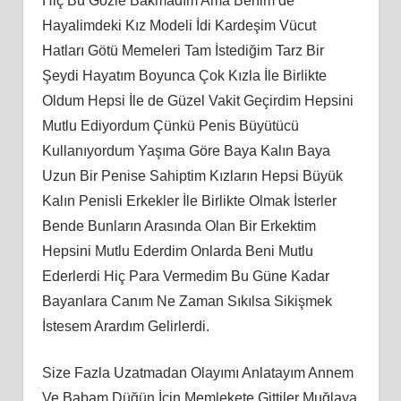
Hiç Bu Gözle Bakmadım Ama Benim de
Hayalimdeki Kız Modeli İdi Kardeşim Vücut
Hatları Götü Memeleri Tam İstediğim Tarz Bir
Şeydi Hayatım Boyunca Çok Kızla İle Birlikte
Oldum Hepsi İle de Güzel Vakit Geçirdim Hepsini
Mutlu Ediyordum Çünkü Penis Büyütücü
Kullanıyordum Yaşıma Göre Baya Kalın Baya
Uzun Bir Penise Sahiptim Kızların Hepsi Büyük
Kalın Penisli Erkekler İle Birlikte Olmak İsterler
Bende Bunların Arasında Olan Bir Erkektim
Hepsini Mutlu Ederdim Onlarda Beni Mutlu
Ederlerdi Hiç Para Vermedim Bu Güne Kadar
Bayanlara Canım Ne Zaman Sıkılsa Sikişmek
İstesem Arardım Gelirlerdi.
Size Fazla Uzatmadan Olayımı Anlatayım Annem
Ve Babam Düğün İçin Memlekete Gittiler Muğlaya