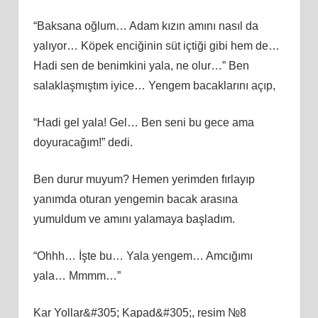
“Baksana oğlum… Adam kızın amını nasıl da
yalıyor… Köpek enciğinin süt içtiği gibi hem de…
Hadi sen de benimkini yala, ne olur…” Ben
salaklaşmıştım iyice… Yengem bacaklarını açıp,
“Hadi gel yala! Gel… Ben seni bu gece ama
doyuracağım!” dedi.
Ben durur muyum? Hemen yerimden fırlayıp
yanımda oturan yengemin bacak arasına
yumuldum ve amını yalamaya başladım.
“Ohhh… İşte bu… Yala yengem… Amcığımı
yala… Mmmm…”
Kar Yollar&#305; Kapad&#305;, resim №8