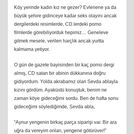
Köy yerinde kadın kız ne gezer? Evlenene ya da
büyük şehire gidinceye kadar seks olayını ancak
dergilerdeki resimlerde, CD.lerdeki porno
filmlerde görebiliyorduk hepimiz… Geneleve
gitmek mesele, verilen harçlık ancak yurtta
kalmama yetiyor.
O gün de gazete bayisinden bir kaç porno dergi
almış, CD satan bir abinin dükkanına doğru
gidiyordum. Yolda akrabamız olan Sevda ablayla
kızını gördüm. Ayaküstü konuştuk, benim ne
zaman köye gideceğimi sordu. Ben de hafta sonu
gideceğimi söylediğimde, Sevda abla,
“Aynur yengenin birkaç parça siparişi var. Bir ara
uğra da vereyim onları, yengene götürüver!”