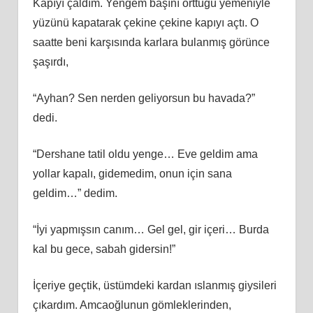
Kapıyı çaldım. Yengem başını örttüğü yemeniyle
yüzünü kapatarak çekine çekine kapıyı açtı. O
saatte beni karşısında karlara bulanmış görünce
şaşırdı,
“Ayhan? Sen nerden geliyorsun bu havada?”
dedi.
“Dershane tatil oldu yenge… Eve geldim ama
yollar kapalı, gidemedim, onun için sana
geldim…” dedim.
“İyi yapmışsın canım… Gel gel, gir içeri… Burda
kal bu gece, sabah gidersin!”
İçeriye geçtik, üstümdeki kardan ıslanmış giysileri
çıkardım. Amcaoğlunun gömleklerinden,