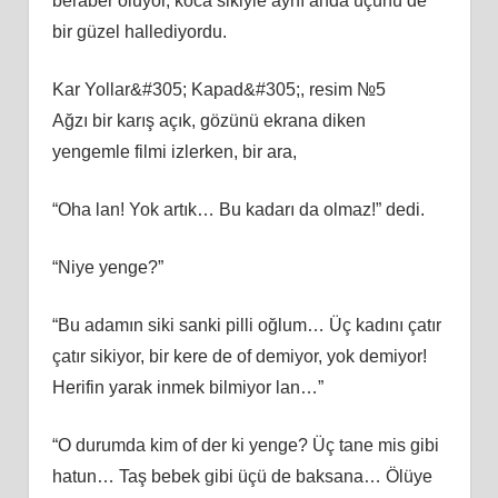
beraber oluyor, koca sikiyle aynı anda üçünü de
bir güzel hallediyordu.
Kar Yollar&#305; Kapad&#305;, resim №5
Ağzı bir karış açık, gözünü ekrana diken
yengemle filmi izlerken, bir ara,
“Oha lan! Yok artık… Bu kadarı da olmaz!” dedi.
“Niye yenge?”
“Bu adamın siki sanki pilli oğlum… Üç kadını çatır
çatır sikiyor, bir kere de of demiyor, yok demiyor!
Herifin yarak inmek bilmiyor lan…”
“O durumda kim of der ki yenge? Üç tane mis gibi
hatun… Taş bebek gibi üçü de baksana… Ölüye