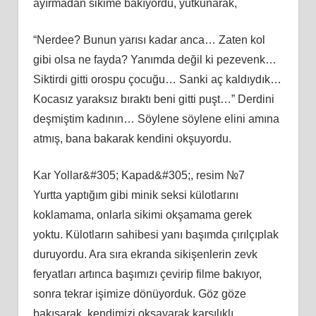
ayırmadan sikime bakıyordu, yutkunarak,
“Nerdee? Bunun yarısı kadar anca… Zaten kol
gibi olsa ne fayda? Yanımda değil ki pezevenk…
Siktirdi gitti orospu çocuğu… Sanki aç kaldıydık…
Kocasız yaraksız bıraktı beni gitti puşt…” Derdini
deşmiştim kadının… Söylene söylene elini amına
atmış, bana bakarak kendini okşuyordu.
Kar Yollar&#305; Kapad&#305;, resim №7
Yurtta yaptığım gibi minik seksi külotlarını
koklamama, onlarla sikimi okşamama gerek
yoktu. Külotların sahibesi yanı başımda çırılçıplak
duruyordu. Ara sıra ekranda sikişenlerin zevk
feryatları artınca başımızı çevirip filme bakıyor,
sonra tekrar işimize dönüyorduk. Göz göze
bakışarak, kendimizi okşayarak karşılıklı