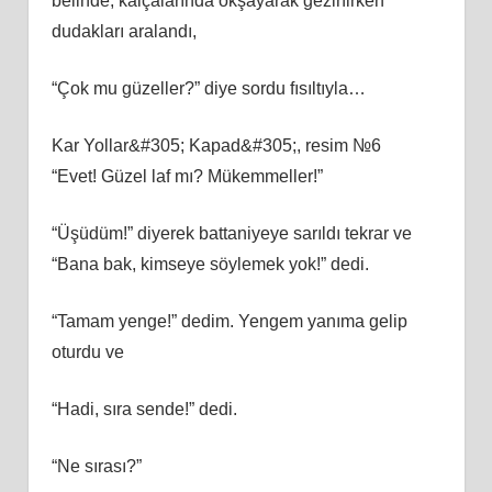
belinde, kalçalarında okşayarak gezinirken
dudakları aralandı,
“Çok mu güzeller?” diye sordu fısıltıyla…
Kar Yollar&#305; Kapad&#305;, resim №6
“Evet! Güzel laf mı? Mükemmeller!”
“Üşüdüm!” diyerek battaniyeye sarıldı tekrar ve
“Bana bak, kimseye söylemek yok!” dedi.
“Tamam yenge!” dedim. Yengem yanıma gelip
oturdu ve
“Hadi, sıra sende!” dedi.
“Ne sırası?”