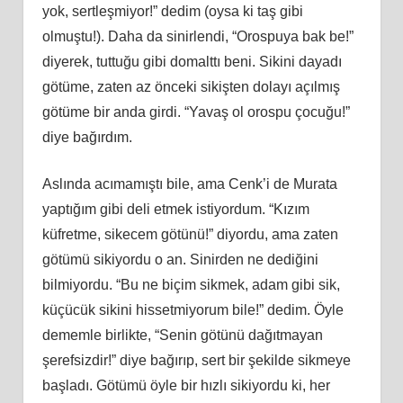
yok, sertleşmiyor!” dedim (oysa ki taş gibi
olmuştu!). Daha da sinirlendi, “Orospuya bak be!”
diyerek, tuttuğu gibi domalttı beni. Sikini dayadı
götüme, zaten az önceki sikişten dolayı açılmış
götüme bir anda girdi. “Yavaş ol orospu çocuğu!”
diye bağırdım.
Aslında acımamıştı bile, ama Cenk’i de Murata
yaptığım gibi deli etmek istiyordum. “Kızım
küfretme, sikecem götünü!” diyordu, ama zaten
götümü sikiyordu o an. Sinirden ne dediğini
bilmiyordu. “Bu ne biçim sikmek, adam gibi sik,
küçücük sikini hissetmiyorum bile!” dedim. Öyle
dememle birlikte, “Senin götünü dağıtmayan
şerefsizdir!” diye bağırıp, sert bir şekilde sikmeye
başladı. Götümü öyle bir hızlı sikiyordu ki, her