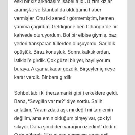
eski bir kız arkadaşım İsabella idi. Bizim kızlar
aramışlar ve İstanbul’da olduğumu haber
vermişler. Onu iki senedir görmemiştim, hemen
yanıma çağırdım. Geldiğinde ben Cihangir’de bir
kahvede oturuyordum. Bol bir elbise giymiş, bazı
yerleri transparan tüllerden oluşuyordu. Sarıldık
öpüştük. Biraz konuştuk. Sonra kalktık ordan,
İstiklal’e girdik. Çok güzel bir yer, bayılıyorum
buraya. Akşama kadar gezdik. Birşeyler içmeye
karar verdik. Bir bara girdik.
Sohbet tabii ki (herzamanki gibi!) erkeklere geldi.
Bana, “Sevgilin var mı?” diye sordu. Salihi
anlattım, “Aramızdaki aşk mı değil mi tam emin
değilim, ama emin olduğum birşey var, çok iyi
sikiyor. Daha şimdiden yarağını özledim!” dedim.