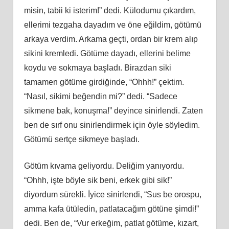
misin, tabii ki isterim!” dedi. Külodumu çıkardım,
ellerimi tezgaha dayadım ve öne eğildim, götümü
arkaya verdim. Arkama geçti, ordan bir krem alıp
sikini kremledi. Götüme dayadı, ellerini belime
koydu ve sokmaya başladı. Birazdan siki
tamamen götüme girdiğinde, “Ohhh!” çektim.
“Nasıl, sikimi beğendin mi?” dedi. “Sadece
sikmene bak, konuşma!” deyince sinirlendi. Zaten
ben de sırf onu sinirlendirmek için öyle söyledim.
Götümü sertçe sikmeye başladı.
Götüm kıvama geliyordu. Deliğim yanıyordu.
“Ohhh, işte böyle sik beni, erkek gibi sik!”
diyordum sürekli. İyice sinirlendi, “Sus be orospu,
amma kafa ütüledin, patlatacağım götüne şimdi!”
dedi. Ben de, “Vur erkeğim, patlat götüme, kızart,