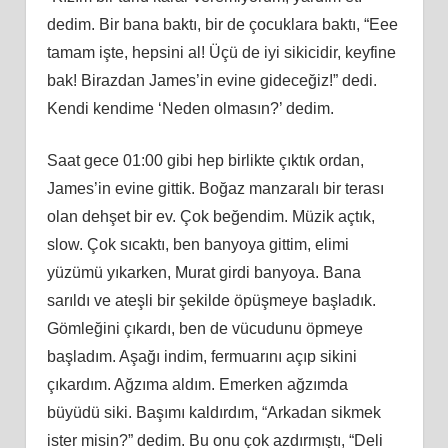
dedim. Bir bana baktı, bir de çocuklara baktı, “Eee
tamam işte, hepsini al! Üçü de iyi sikicidir, keyfine
bak! Birazdan James’in evine gideceğiz!” dedi.
Kendi kendime ‘Neden olmasın?’ dedim.
Saat gece 01:00 gibi hep birlikte çıktık ordan,
James’in evine gittik. Boğaz manzaralı bir terası
olan dehşet bir ev. Çok beğendim. Müzik açtık,
slow. Çok sıcaktı, ben banyoya gittim, elimi
yüzümü yıkarken, Murat girdi banyoya. Bana
sarıldı ve ateşli bir şekilde öpüşmeye başladık.
Gömleğini çıkardı, ben de vücudunu öpmeye
başladım. Aşağı indim, fermuarını açıp sikini
çıkardım. Ağzıma aldım. Emerken ağzımda
büyüdü siki. Başımı kaldırdım, “Arkadan sikmek
ister misin?” dedim. Bu onu çok azdırmıştı, “Deli