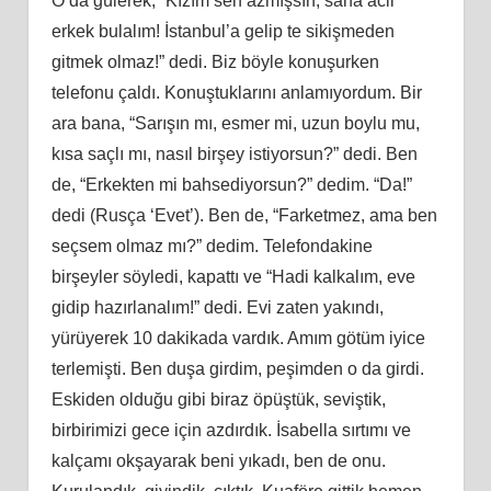
O da gülerek, “Kızım sen azmışsın, sana acil
erkek bulalım! İstanbul’a gelip te sikişmeden
gitmek olmaz!” dedi. Biz böyle konuşurken
telefonu çaldı. Konuştuklarını anlamıyordum. Bir
ara bana, “Sarışın mı, esmer mi, uzun boylu mu,
kısa saçlı mı, nasıl birşey istiyorsun?” dedi. Ben
de, “Erkekten mi bahsediyorsun?” dedim. “Da!”
dedi (Rusça ‘Evet’). Ben de, “Farketmez, ama ben
seçsem olmaz mı?” dedim. Telefondakine
birşeyler söyledi, kapattı ve “Hadi kalkalım, eve
gidip hazırlanalım!” dedi. Evi zaten yakındı,
yürüyerek 10 dakikada vardık. Amım götüm iyice
terlemişti. Ben duşa girdim, peşimden o da girdi.
Eskiden olduğu gibi biraz öpüştük, seviştik,
birbirimizi gece için azdırdık. İsabella sırtımı ve
kalçamı okşayarak beni yıkadı, ben de onu.