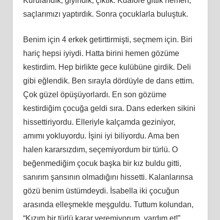
Kurulandık, giyindik, çıktık. Kuaföre gittik hemen,
saçlarımızı yaptırdık. Sonra çocuklarla buluştuk.
Benim için 4 erkek getirttirmişti, seçmem için. Biri
hariç hepsi iyiydi. Hatta birini hemen gözüme
kestirdim. Hep birlikte gece kulübüne girdik. Deli
gibi eğlendik. Ben sırayla dördüyle de dans ettim.
Çok güzel öpüşüyorlardı. En son gözüme
kestirdiğim çocuğa geldi sıra. Dans ederken sikini
hissettiriyordu. Elleriyle kalçamda geziniyor,
amımı yokluyordu. İşini iyi biliyordu. Ama ben
halen kararsızdım, seçemiyordum bir türlü. O
beğenmediğim çocuk başka bir kız buldu gitti,
sanırım şansının olmadığını hissetti. Kalanlarınsa
gözü benim üstümdeydi. İsabella iki çocuğun
arasında elleşmekle meşguldu. Tuttum kolundan,
“Kızım bir türlü karar veremiyorum, yardım et!”