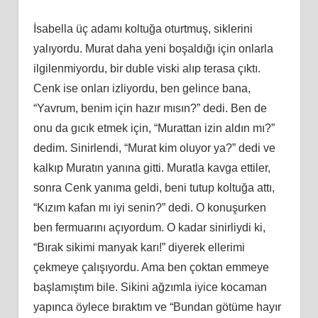
İsabella üç adamı koltuğa oturtmuş, siklerini
yalıyordu. Murat daha yeni boşaldığı için onlarla
ilgilenmiyordu, bir duble viski alıp terasa çıktı.
Cenk ise onları izliyordu, ben gelince bana,
“Yavrum, benim için hazır mısın?” dedi. Ben de
onu da gıcık etmek için, “Murattan izin aldın mı?”
dedim. Sinirlendi, “Murat kim oluyor ya?” dedi ve
kalkıp Muratın yanına gitti. Muratla kavga ettiler,
sonra Cenk yanıma geldi, beni tutup koltuğa attı,
“Kızım kafan mı iyi senin?” dedi. O konuşurken
ben fermuarını açıyordum. O kadar sinirliydi ki,
“Bırak sikimi manyak karı!” diyerek ellerimi
çekmeye çalışıyordu. Ama ben çoktan emmeye
başlamıştım bile. Sikini ağzımla iyice kocaman
yapınca öylece bıraktım ve “Bundan götüme hayır