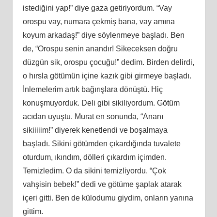
istediğini yap!” diye gaza getiriyordum. “Vay
orospu vay, numara çekmiş bana, vay amına
koyum arkadaş!” diye söylenmeye başladı. Ben
de, “Orospu senin anandır! Sikeceksen doğru
düzgün sik, orospu çocuğu!” dedim. Birden delirdi,
o hırsla götümün içine kazık gibi girmeye başladı.
İnlemelerim artık bağırışlara dönüştü. Hiç
konuşmuyorduk. Deli gibi sikiliyordum. Götüm
acıdan uyuştu. Murat en sonunda, “Ananı
sikiiiiim!” diyerek kenetlendi ve boşalmaya
başladı. Sikini götümden çıkardığında tuvalete
oturdum, ıkındım, dölleri çıkardım içimden.
Temizledim. O da sikini temizliyordu. “Çok
vahşisin bebek!” dedi ve götüme şaplak atarak
içeri gitti. Ben de külodumu giydim, onların yanına
gittim.