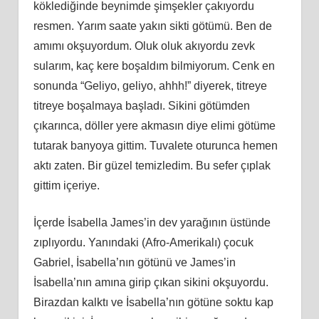
köklediğinde beynimde şimşekler çakıyordu
resmen. Yarım saate yakın sikti götümü. Ben de
amımı okşuyordum. Oluk oluk akıyordu zevk
sularım, kaç kere boşaldım bilmiyorum. Cenk en
sonunda “Geliyo, geliyo, ahhh!” diyerek, titreye
titreye boşalmaya başladı. Sikini götümden
çıkarınca, döller yere akmasın diye elimi götüme
tutarak banyoya gittim. Tuvalete oturunca hemen
aktı zaten. Bir güzel temizledim. Bu sefer çıplak
gittim içeriye.
İçerde İsabella James’in dev yarağının üstünde
zıplıyordu. Yanındaki (Afro-Amerikalı) çocuk
Gabriel, İsabella’nın götünü ve James’in
İsabella’nın amına girip çıkan sikini okşuyordu.
Birazdan kalktı ve İsabella’nın götüne soktu kap