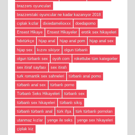
brazzers oyunculari
brazzerstaki oyuncular ne kadar kazanıyor 2018
cıplak kızlar
dixiedamelioxxx
doedaporno
Ensest Hikaye
Ensest Hikayeler
erotik sex hikayeleri
hdxtürkçe
hijap anal
hijap anal porn
hijap anal sex
hijap sex
kızını sikiyor
olgun türbanlı
olgun türbanlı sex
oyoh com
rokettube tüm kategoriler
sex itiraf sayfası
sex itirafı
turk romantik sex sahneleri
türbanlı anal porno
türbanlı anal sex
türbanlı porno
Türbanlı Seks Hikayeleri
türbanlı sex
türbanlı sex hikayeleri
türbanlı sikiş
türbanlı türbanlı anal
türk ifşa
türk türbanlı pornoları
utanmaz kızlar
yenge ile seks
yenge sex hikayeleri
çiplak kiz