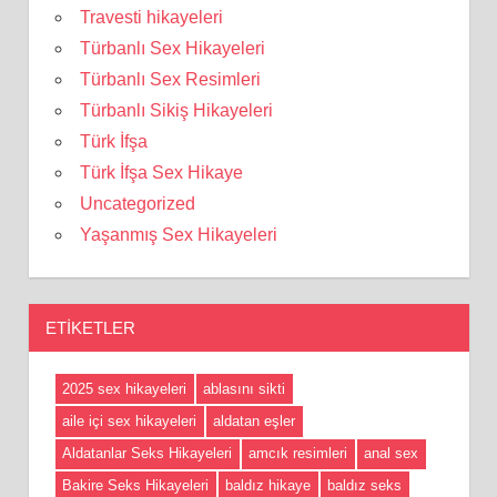
Travesti hikayeleri
Türbanlı Sex Hikayeleri
Türbanlı Sex Resimleri
Türbanlı Sikiş Hikayeleri
Türk İfşa
Türk İfşa Sex Hikaye
Uncategorized
Yaşanmış Sex Hikayeleri
ETIKETLER
2025 sex hikayeleri
ablasını sikti
aile içi sex hikayeleri
aldatan eşler
Aldatanlar Seks Hikayeleri
amcık resimleri
anal sex
Bakire Seks Hikayeleri
baldız hikaye
baldız seks