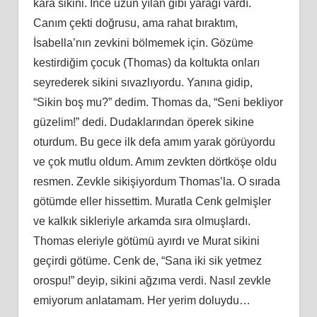
kara sikini. İnce uzun yılan gibi yarağı vardı.
Canım çekti doğrusu, ama rahat bıraktım,
İsabella’nın zevkini bölmemek için. Gözüme
kestirdiğim çocuk (Thomas) da koltukta onları
seyrederek sikini sıvazlıyordu. Yanına gidip,
“Sikin boş mu?” dedim. Thomas da, “Seni bekliyor
güzelim!” dedi. Dudaklarından öperek sikine
oturdum. Bu gece ilk defa amım yarak görüyordu
ve çok mutlu oldum. Amım zevkten dörtköşe oldu
resmen. Zevkle sikişiyordum Thomas’la. O sırada
götümde eller hissettim. Muratla Cenk gelmişler
ve kalkık sikleriyle arkamda sıra olmuşlardı.
Thomas eleriyle götümü ayırdı ve Murat sikini
geçirdi götüme. Cenk de, “Sana iki sik yetmez
orospu!” deyip, sikini ağzıma verdi. Nasıl zevkle
emiyorum anlatamam. Her yerim doluydu…