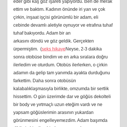
eder gibi kaş göz işareti yapıyordu. Ben de merak
ettim ve baktım. Kadının önünde iri yarı ve çok
çirkin, inşaat işçisi görünümlü bir adam, eli
cebinde devamlı aletiyle oynuyor ve etrafına tuhaf
tuhaf bakıyordu. Adam bir an
arkasını döndü ve göz geldik. Gerçekten
ürpermiştim. (
seks hikaye
Neyse, 2-3 dakika
sonra otobüse bindim ve en arka sıralara doğru
ilerledim ve oturdum. Otobüs ilerlerken, o çirkin
adamın da gelip tam yanımda ayakta durduğunu
farkettim. Daha sonra otobüsün
kalabalıklaşmasıyla birlikte, omzumda bir sertlik
hissettim. O gün üzerimde dar ve göğüs dekolteli
bir body ve yırtmaçlı uzun eteğim vardı ve ne
yapsam göğüslerimin arasının yukardan
görünmesini engelleyemezdim. Adam başımda