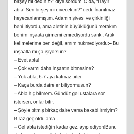
birşey mi dediniz?” diye sordum. O da, “Hayır
abla! Sen birşey mi diyecektin?” dedi. İnanılmaz
heyecanlanmıştım. Adamın şivesi ve çirkinliği
beni itiyordu, ama aletinin büyüklüğünü merakım
benim inşaata girmemi emrediyordu sanki. Artık
kelimelerime ben değil, amım hükmediyordu:– Bu
inşaatta mı çalışıyorsun?
– Evet abla!
– Çok varmı daha inşaatın bitmesine?
– Yok abla, 6-7 aya kalmaz biter.
– Kaça burda daireler biliyormusun?
– Abla hiç bilmem. Gündüz gel ustalara sor
istersen, onlar bilir.
– Şöyle bitmiş birkaç daire varsa bakabilirmiyim?
Biraz geç oldu ama…
– Gel abla istediğin kadar gez, ayıp ediyon!Bunu