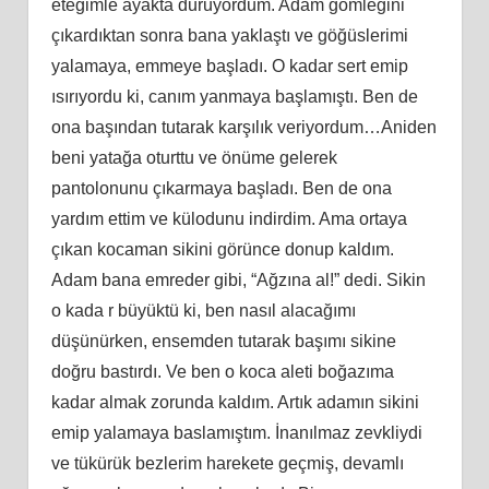
eteğimle ayakta duruyordum. Adam gömleğini
çıkardıktan sonra bana yaklaştı ve göğüslerimi
yalamaya, emmeye başladı. O kadar sert emip
ısırıyordu ki, canım yanmaya başlamıştı. Ben de
ona başından tutarak karşılık veriyordum…Aniden
beni yatağa oturttu ve önüme gelerek
pantolonunu çıkarmaya başladı. Ben de ona
yardım ettim ve külodunu indirdim. Ama ortaya
çıkan kocaman sikini görünce donup kaldım.
Adam bana emreder gibi, “Ağzına al!” dedi. Sikin
o kada r büyüktü ki, ben nasıl alacağımı
düşünürken, ensemden tutarak başımı sikine
doğru bastırdı. Ve ben o koca aleti boğazıma
kadar almak zorunda kaldım. Artık adamın sikini
emip yalamaya baslamıştım. İnanılmaz zevkliydi
ve tükürük bezlerim harekete geçmiş, devamlı