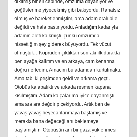
dikilmiş bir eli cebinde, omzuma dayanıyor ve
göğüslerime yiyecekmiş gibi bakıyordu. Rahatsız
olmuş ve hareketlenmiştim, ama adam oralı bile
değildi ve hala bastırıyordu. Anladığım kadarıyla
adamın aleti kalkmıştı, çünkü omzumda
hissettiğim şey giderek büyüyordu. Tek vücut
olmuştuk…Köprüden çıktıktan sonraki ilk durakta
ben ayağa kalktım ve en arkaya, cam kenarına
doğru ilerledim. Amacım bu adamdan kurtulmaktı.
Ama tabi ki peşimden geldi ve arkama geçti.
Otobüs kalabalıktı ve arkada resmen kapana
kısılmıştım. Adam kalçalarıma iyice dayanmıştı,
ama ara ara değdirip çekiyordu. Artık ben de
yavaş yavaş heyecanlanmaya başlamış ve
merakla bana değeceği anı beklemeye
başlamıştım. Otobüsün ani bir gaza yüklenmesi