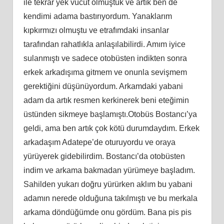
ile tekrar yek vücut olmuştuk ve artık ben de
kendimi adama bastırıyordum. Yanaklarım
kıpkırmızı olmuştu ve etrafımdaki insanlar
tarafından rahatlıkla anlaşılabilirdi. Amım iyice
sulanmıştı ve sadece otobüsten indikten sonra
erkek arkadışıma gitmem ve onunla sevişmem
gerektiğini düşünüyordum. Arkamdaki yabani
adam da artık resmen kerkinerek beni eteğimin
üstünden sikmeye başlamıştı.Otobüs Bostancı’ya
geldi, ama ben artık çok kötü durumdaydım. Erkek
arkadaşım Adatepe’de oturuyordu ve oraya
yürüyerek gidebilirdim. Bostancı’da otobüsten
indim ve arkama bakmadan yürümeye başladım.
Sahilden yukarı doğru yürürken aklım bu yabani
adamın nerede olduğuna takılmıştı ve bu merkala
arkama döndüğümde onu gördüm. Bana pis pis