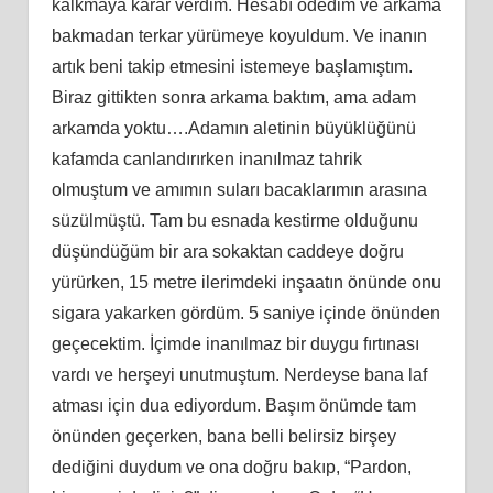
kalkmaya karar verdim. Hesabı ödedim ve arkama
bakmadan terkar yürümeye koyuldum. Ve inanın
artık beni takip etmesini istemeye başlamıştım.
Biraz gittikten sonra arkama baktım, ama adam
arkamda yoktu….Adamın aletinin büyüklüğünü
kafamda canlandırırken inanılmaz tahrik
olmuştum ve amımın suları bacaklarımın arasına
süzülmüştü. Tam bu esnada kestirme olduğunu
düşündüğüm bir ara sokaktan caddeye doğru
yürürken, 15 metre ilerimdeki inşaatın önünde onu
sigara yakarken gördüm. 5 saniye içinde önünden
geçecektim. İçimde inanılmaz bir duygu fırtınası
vardı ve herşeyi unutmuştum. Nerdeyse bana laf
atması için dua ediyordum. Başım önümde tam
önünden geçerken, bana belli belirsiz birşey
dediğini duydum ve ona doğru bakıp, “Pardon,