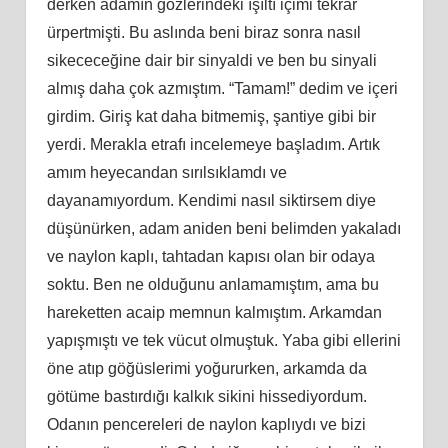
derken adamın gözlerindeki ışıltı içimi tekrar
ürpertmişti. Bu aslında beni biraz sonra nasıl
sikececeğine dair bir sinyaldi ve ben bu sinyali
almış daha çok azmıştım. “Tamam!” dedim ve içeri
girdim. Giriş kat daha bitmemiş, şantiye gibi bir
yerdi. Merakla etrafı incelemeye başladım. Artık
amım heyecandan sırılsıklamdı ve
dayanamıyordum. Kendimi nasıl siktirsem diye
düşünürken, adam aniden beni belimden yakaladı
ve naylon kaplı, tahtadan kapısı olan bir odaya
soktu. Ben ne olduğunu anlamamıştım, ama bu
hareketten acaip memnun kalmıştım. Arkamdan
yapışmıştı ve tek vücut olmuştuk. Yaba gibi ellerini
öne atıp göğüslerimi yoğururken, arkamda da
götüme bastırdığı kalkık sikini hissediyordum.
Odanın pencereleri de naylon kaplıydı ve bizi