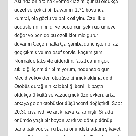
Aslında onlara hak vermek lazım, çünkü oldukça
güzel ve çekici bir bayanım. 1.71 boyunda,
kumral, ela gözlü ve balık etliyim. Özellikle
göğüslerimin iriliği ve popomun şekli görümeye
değer ve ben de bu özelliklerimle gurur
duyarım.Geçen hafta Çarşamba günü işten biraz
geç çıkmış ve malesef servisi kaçırmıştım.
Normalde taksiyle giderdim, fakat canım çok
sıkıldığı içinmidir bilmiyorum, nedense o gün
Mecidiyeköy’den otobüse binmek aklıma geldi.
Otobüs durağının kalabalığı beni ilk başta
oldukça ürküttü ve vazgeçmek üzereyken, arka
arkaya gelen otobüsler düşüncemi değiştirdi. Saat
20:30 civarıydı ve artık hava kararmıştı. Sırada
önümde yaşlı bir bayan vardı ve dönüp dönüp
bana bakıyor, sanki bana önündeki adamı şikayet