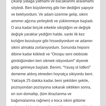
çıkarıp yatağa yatmamı ve bacaklarımı aralamamı
söyledi. Ben büyülenmiş gibi her dediğini yapıyor
ve bekliyordum. Ve adam üzerime gelip, sikini
amımın ağzına yerleştirdi ve yüklenmeye başladı.
O ana kadar birçok erkekle sikiştiğim ve değişik
değişik yaraklar yediğim halde, sanki ilk kez
kızlığım bozuluyor gibi hissediyordum ve adamın
sikini almakta zorlanıyordum. Sonunda hepsini
dibine kadar kökledi ve “Orospu seni otobüste
gördüğümden beri sikmek istiyordum!” diyerek
gidip gelmeye başladı. Benim, “Yavaş ol lütfen!”
dememe aldırış etmeden hoyratça sikiyordu beni.
Yaklaşık 25 dakika kadar, beni şekilden şekile,
pozisyondan pozisyona sokarak siktikten sonra,
en son domaltıp, (tüm itirazlarıma ve
bağırmalarıma rağmen) o koca sikini götüme