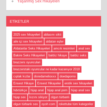
Yaşanmış Sex Hikayeleri
ETIKETLER
2025 sex hikayeleri
ablasını sikti
aile içi sex hikayeleri
aldatan eşler
Aldatanlar Seks Hikayeleri
amcık resimleri
anal sex
Bakire Seks Hikayeleri
baldız hikaye
baldız seks
brazzers oyunculari
brazzerstaki oyuncular ne kadar kazanıyor 2018
cıplak kızlar
dixiedamelioxxx
doedaporno
Ensest Hikaye
Ensest Hikayeler
erotik sex hikayeleri
hdxtürkçe
hijap anal
hijap anal porn
hijap anal sex
hijap sex
kızını sikiyor
olgun türbanlı
olgun türbanlı sex
oyoh com
rokettube tüm kategoriler