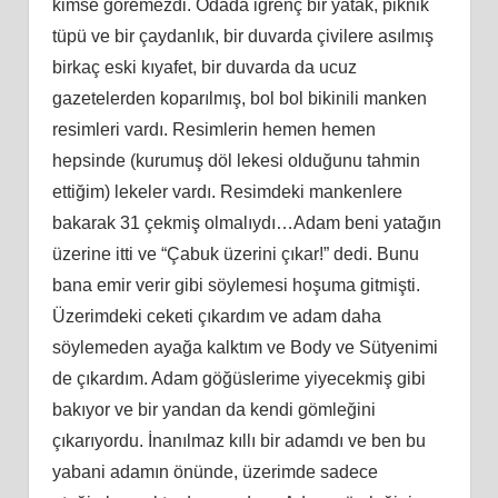
kimse göremezdi. Odada iğrenç bir yatak, piknik
tüpü ve bir çaydanlık, bir duvarda çivilere asılmış
birkaç eski kıyafet, bir duvarda da ucuz
gazetelerden koparılmış, bol bol bikinili manken
resimleri vardı. Resimlerin hemen hemen
hepsinde (kurumuş döl lekesi olduğunu tahmin
ettiğim) lekeler vardı. Resimdeki mankenlere
bakarak 31 çekmiş olmalıydı…Adam beni yatağın
üzerine itti ve “Çabuk üzerini çıkar!” dedi. Bunu
bana emir verir gibi söylemesi hoşuma gitmişti.
Üzerimdeki ceketi çıkardım ve adam daha
söylemeden ayağa kalktım ve Body ve Sütyenimi
de çıkardım. Adam göğüslerime yiyecekmiş gibi
bakıyor ve bir yandan da kendi gömleğini
çıkarıyordu. İnanılmaz kıllı bir adamdı ve ben bu
yabani adamın önünde, üzerimde sadece