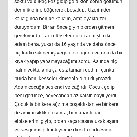
soktu ve birkaç kez gidip geldikten sonra götümün
derinliklerine böğürerek boşaldı…Üzerimden
kalktığında ben de kalktım, ama ayakta zor
duruyordum. Bir an önce giyinip ordan gitmem
gerekiyordu. Tam elbiselerime uzanmıştım ki,
adam bana, yukarıda 16 yaşında ve daha önce
hiç kadın sikmemiş yeğeni olduğunu ve ona da bir
kıyak yapıp yapamayacağımı sordu. Aslında hiç
halim yoktu, ama çaresiz tamam dedim, çünkü
burda beni kesseler kimsenin ruhu duymazdı.
Adam çocuğa seslendi ve çağırdı. Çocuk gelip
beni görünce, heyecandan az kalsın bayılıyordu.
Çocuk ta bir kere ağzıma boşaldıktan ve bir kere
de amımı siktikten sonra, ben apar topar
elbiselerimi giyip, ordan kaçarcasına uzaklaştım
ve sevgilime gitmek yerine direkt kendi evime