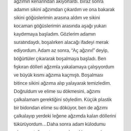
ağzımın kenarından akıyorlardı. Biraz sonra
adamın sikini ağzımdan çıkardım ve ona bakarak
sikini göğüslerimin arasına aldım ve sikini
kocaman göğüslerimin arasında aşağı yukarı
kaydırmaya başladım. Gözlerim adamın
suratındaydı, boşalırken alacağı ifadeyi merak
ediyordum. Adam az sonra, “Aç ağzını!” deyip,
böğürtüler çıkararak boşalmaya başladı. Ben
fışkıran dölleri ağzımla yakalamaya çalışıyordum
ve büyük kısmı ağzıma kaçmıştı. Boşalması
bitince sikini ağzıma alıp yalayarak temizledim.
Doğruldum ve elime su dökmesini, ağzımı
çalkalamam gerektiğini söyledim. Küçük plastik
bir bidondan elime su döküyor, ben de ağzımı
çalkalayıp yerdeki leğene ağzımda kalan döllerini
tükürüyordum…Daha sonra adam külodumu