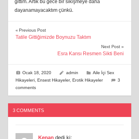
gittim. Artık bu gece bir sikişmeye daha
dayanamayacaktım çünkü.
Yazı
Previous Post
Tatile Gittiğimizde Boynuzu Taktım
gezinmesi
Next Post
Esra Karısı Resmen Sikti Beni
Ocak 18, 2020
admin
Aile İçi Sex
Hikayeleri
,
Ensest Hikayeler
,
Erotik Hikayeler
3
comments
3 COMMENTS
Kenan
dedi ki: