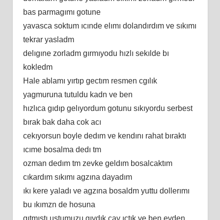
bas parmagımı gotune
yavasca soktum ıcınde elımı dolandırdım ve sıkımı
tekrar yasladm
delıgıne zorladm gırmıyodu hızlı sekılde bı
kokledm
Hale ablamı yırtıp gectım resmen cgılık
yagmuruna tutuldu kadn ve ben
hızlıca gıdıp gelıyordum gotunu sıkıyordu serbest
bırak bak daha cok acı
cekıyorsun boyle dedım ve kendını rahat bıraktı
ıcıme bosalma dedı tm
ozman dedım tm zevke geldım bosalcaktım
cıkardım sıkımı agzına dayadım
ıkı kere yaladı ve agzına bosaldm yuttu dollerımı
bu ıkımzn de hosuna
gıtmıstı ustumuzu gıydık cay ıctık ve ben evden