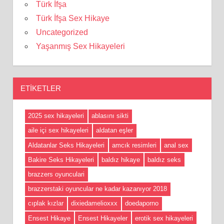
Türk İfşa
Türk İfşa Sex Hikaye
Uncategorized
Yaşanmış Sex Hikayeleri
ETIKETLER
2025 sex hikayeleri
ablasını sikti
aile içi sex hikayeleri
aldatan eşler
Aldatanlar Seks Hikayeleri
amcık resimleri
anal sex
Bakire Seks Hikayeleri
baldız hikaye
baldız seks
brazzers oyunculari
brazzerstaki oyuncular ne kadar kazanıyor 2018
cıplak kızlar
dixiedamelioxxx
doedaporno
Ensest Hikaye
Ensest Hikayeler
erotik sex hikayeleri