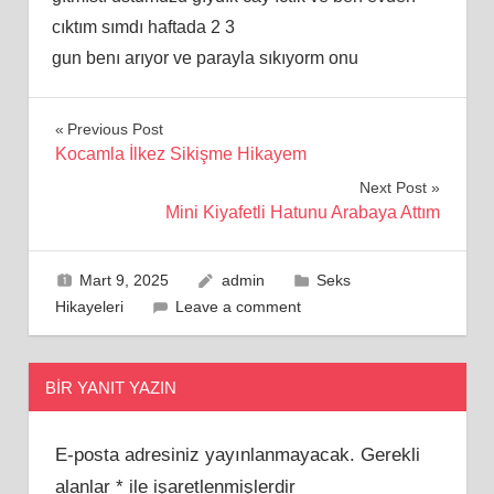
cıktım sımdı haftada 2 3
gun benı arıyor ve parayla sıkıyorm onu
Yazı
Previous Post
Kocamla İlkez Sikişme Hikayem
gezinmesi
Next Post
Mini Kiyafetli Hatunu Arabaya Attım
Mart 9, 2025
admin
Seks
Hikayeleri
Leave a comment
BIR YANIT YAZIN
E-posta adresiniz yayınlanmayacak.
Gerekli
alanlar
*
ile işaretlenmişlerdir