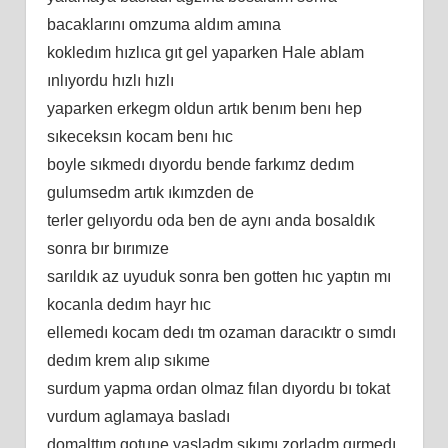
bacaklarını omzuma aldım amına
kokledım hızlıca gıt gel yaparken Hale ablam
ınlıyordu hızlı hızlı
yaparken erkegm oldun artık benım benı hep
sıkeceksın kocam benı hıc
boyle sıkmedı dıyordu bende farkımz dedım
gulumsedm artık ıkımzden de
terler gelıyordu oda ben de aynı anda bosaldık
sonra bır bırımıze
sarıldık az uyuduk sonra ben gotten hıc yaptın mı
kocanla dedım hayr hıc
ellemedı kocam dedı tm ozaman daracıktr o sımdı
dedım krem alıp sıkıme
surdum yapma ordan olmaz fılan dıyordu bı tokat
vurdum aglamaya basladı
domalttım gotune yasladm sıkımı zorladm gırmedı