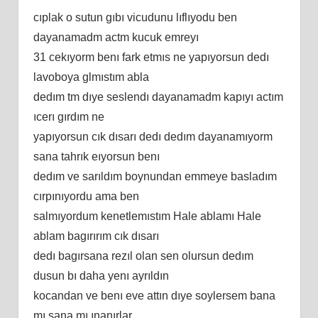
cıplak o sutun gıbı vicudunu lıflıyodu ben
dayanamadm actm kucuk emreyı
31 cekıyorm benı fark etmıs ne yapıyorsun dedı
lavoboya glmıstım abla
dedım tm dıye seslendı dayanamadm kapıyı actım
ıcerı gırdım ne
yapıyorsun cık dısarı dedı dedım dayanamıyorm
sana tahrık eıyorsun benı
dedım ve sarıldım boynundan emmeye basladım
cırpınıyordu ama ben
salmıyordum kenetlemıstım Hale ablamı Hale
ablam bagırırım cık dısarı
dedı bagırsana rezıl olan sen olursun dedım
dusun bı daha yenı ayrıldın
kocandan ve benı eve attın dıye soylersem bana
mı sana mı ınanırlar