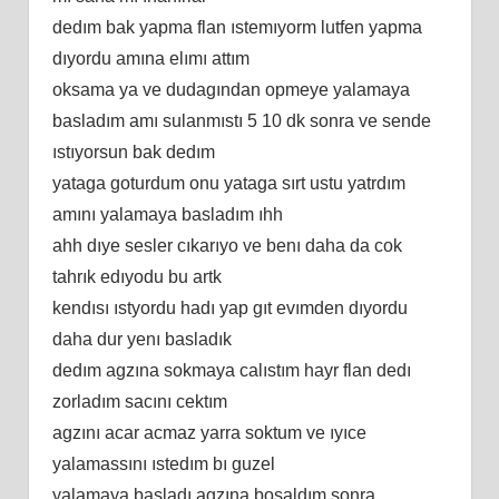
dedım bak yapma flan ıstemıyorm lutfen yapma
dıyordu amına elımı attım
oksama ya ve dudagından opmeye yalamaya
basladım amı sulanmıstı 5 10 dk sonra ve sende
ıstıyorsun bak dedım
yataga goturdum onu yataga sırt ustu yatrdım
amını yalamaya basladım ıhh
ahh dıye sesler cıkarıyo ve benı daha da cok
tahrık edıyodu bu artk
kendısı ıstyordu hadı yap gıt evımden dıyordu
daha dur yenı basladık
dedım agzına sokmaya calıstım hayr flan dedı
zorladım sacını cektım
agzını acar acmaz yarra soktum ve ıyıce
yalamassını ıstedım bı guzel
yalamaya basladı agzına bosaldım sonra