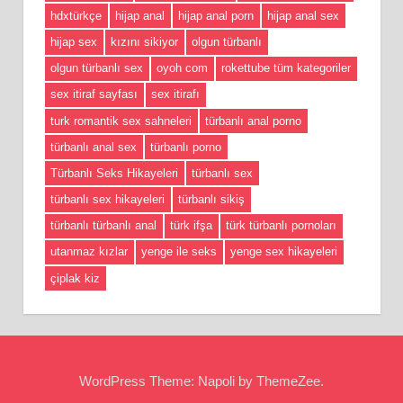
hdxtürkçe
hijap anal
hijap anal porn
hijap anal sex
hijap sex
kızını sikiyor
olgun türbanlı
olgun türbanlı sex
oyoh com
rokettube tüm kategoriler
sex itiraf sayfası
sex itirafı
turk romantik sex sahneleri
türbanlı anal porno
türbanlı anal sex
türbanlı porno
Türbanlı Seks Hikayeleri
türbanlı sex
türbanlı sex hikayeleri
türbanlı sikiş
türbanlı türbanlı anal
türk ifşa
türk türbanlı pornoları
utanmaz kızlar
yenge ile seks
yenge sex hikayeleri
çiplak kiz
WordPress Theme: Napoli by ThemeZee.