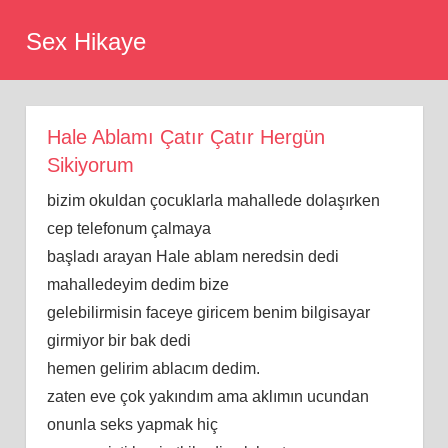
Skip
Sex Hikaye
to
content
Hale Ablamı Çatır Çatır Hergün
Sikiyorum
bizim okuldan çocuklarla mahallede dolaşırken
cep telefonum çalmaya
başladı arayan Hale ablam neredsin dedi
mahalledeyim dedim bize
gelebilirmisin faceye giricem benim bilgisayar
girmiyor bir bak dedi
hemen gelirim ablacım dedim.
zaten eve çok yakındım ama aklımın ucundan
onunla seks yapmak hiç