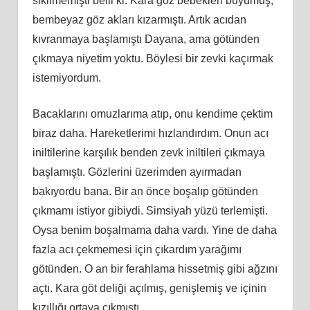
sikilmemişti belli ki. Kara göz bebekleri büyümüş,
bembeyaz göz akları kızarmıştı. Artık acıdan
kıvranmaya başlamıştı Dayana, ama götünden
çıkmaya niyetim yoktu. Böylesi bir zevki kaçırmak
istemiyordum.
Bacaklarını omuzlarıma atıp, onu kendime çektim
biraz daha. Hareketlerimi hızlandırdım. Onun acı
iniltilerine karşılık benden zevk iniltileri çıkmaya
başlamıştı. Gözlerini üzerimden ayırmadan
bakıyordu bana. Bir an önce boşalıp götünden
çıkmamı istiyor gibiydi. Simsiyah yüzü terlemişti.
Oysa benim boşalmama daha vardı. Yine de daha
fazla acı çekmemesi için çıkardım yarağımı
götünden. O an bir ferahlama hissetmiş gibi ağzını
açtı. Kara göt deliği açılmış, genişlemiş ve içinin
kızıllığı ortaya çıkmıştı.