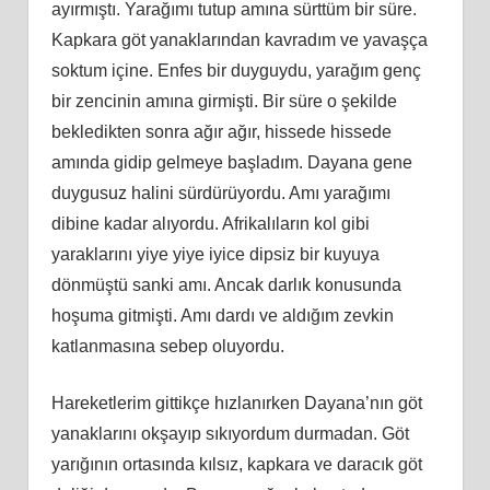
ayırmıştı. Yarağımı tutup amına sürttüm bir süre.
Kapkara göt yanaklarından kavradım ve yavaşça
soktum içine. Enfes bir duyguydu, yarağım genç
bir zencinin amına girmişti. Bir süre o şekilde
bekledikten sonra ağır ağır, hissede hissede
amında gidip gelmeye başladım. Dayana gene
duygusuz halini sürdürüyordu. Amı yarağımı
dibine kadar alıyordu. Afrikalıların kol gibi
yaraklarını yiye yiye iyice dipsiz bir kuyuya
dönmüştü sanki amı. Ancak darlık konusunda
hoşuma gitmişti. Amı dardı ve aldığım zevkin
katlanmasına sebep oluyordu.
Hareketlerim gittikçe hızlanırken Dayana’nın göt
yanaklarını okşayıp sıkıyordum durmadan. Göt
yarığının ortasında kılsız, kapkara ve daracık göt