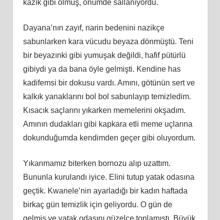
kazık gibi olmuş, önümde sallanıyordu.
Dayana’nın zayıf, narin bedenini nazikçe
sabunlarken kara vücudu beyaza dönmüştü. Teni
bir beyazınki gibi yumuşak değildi, hafif pütürlü
gibiydi ya da bana öyle gelmişti. Kendine has
kadifemsi bir dokusu vardı. Amını, götünün sert ve
kalkık yanaklarını bol bol sabunlayıp temizledim.
Kısacık saçlarını yıkarken memelerini okşadım.
Amının dudakları gibi kapkara etli meme uçlarına
dokunduğumda kendimden geçer gibi oluyordum.
Yıkanmamız biterken bornozu alıp uzattım.
Bununla kurulandı iyice. Elini tutup yatak odasına
geçtik. Kwanele’nin ayarladığı bir kadın haftada
birkaç gün temizlik için geliyordu. O gün de
gelmiş ve yatak odasını güzelce toplamıştı. Büyük