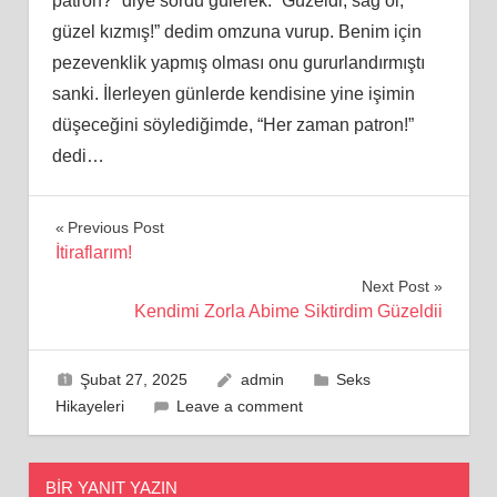
patron?” diye sordu gülerek. “Güzeldi, sağ ol,
güzel kızmış!” dedim omzuna vurup. Benim için
pezevenklik yapmış olması onu gururlandırmıştı
sanki. İlerleyen günlerde kendisine yine işimin
düşeceğini söylediğimde, “Her zaman patron!”
dedi…
Yazı
Previous Post
İtiraflarım!
gezinmesi
Next Post
Kendimi Zorla Abime Siktirdim Güzeldii
Şubat 27, 2025
admin
Seks
Hikayeleri
Leave a comment
BIR YANIT YAZIN