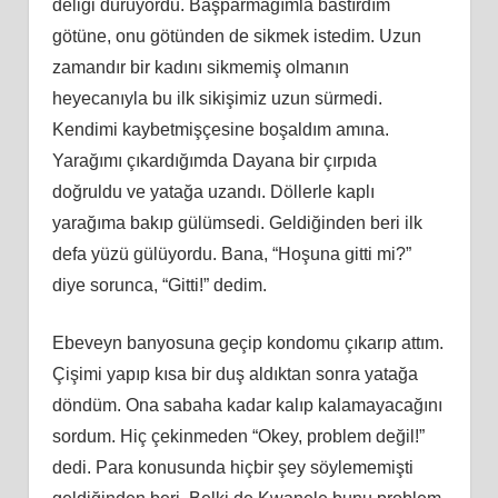
deliği duruyordu. Başparmağımla bastırdım
götüne, onu götünden de sikmek istedim. Uzun
zamandır bir kadını sikmemiş olmanın
heyecanıyla bu ilk sikişimiz uzun sürmedi.
Kendimi kaybetmişçesine boşaldım amına.
Yarağımı çıkardığımda Dayana bir çırpıda
doğruldu ve yatağa uzandı. Döllerle kaplı
yarağıma bakıp gülümsedi. Geldiğinden beri ilk
defa yüzü gülüyordu. Bana, “Hoşuna gitti mi?”
diye sorunca, “Gitti!” dedim.
Ebeveyn banyosuna geçip kondomu çıkarıp attım.
Çişimi yapıp kısa bir duş aldıktan sonra yatağa
döndüm. Ona sabaha kadar kalıp kalamayacağını
sordum. Hiç çekinmeden “Okey, problem değil!”
dedi. Para konusunda hiçbir şey söylememişti